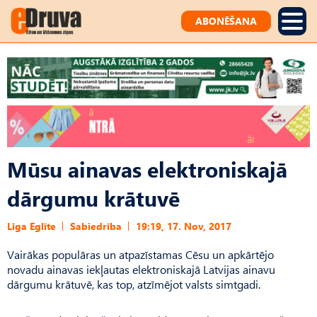
ABONĒŠANA
Mūsu ainavas elektroniskajā
dārgumu krātuvē
Līga Eglīte
Sabiedrība
19:19, 17. Nov, 2017
Vairākas populāras un atpazīstamas Cēsu un apkārtējo
novadu ainavas iekļautas elektroniskajā Latvijas ainavu
dārgumu krātuvē, kas top, atzīmējot valsts simtgadi.