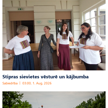
Stipras sievietes vēsturē un kājbumba
Sabiedrība
03:00, 1. Aug, 2026