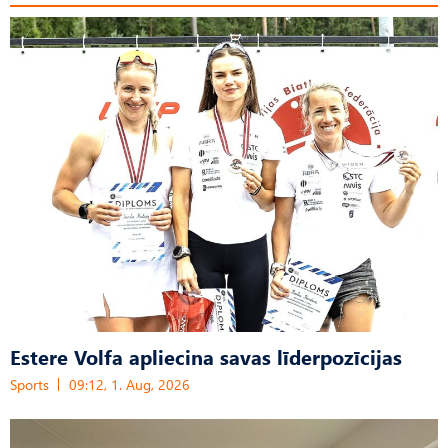
Estere Volfa apliecina savas līderpozīcijas
Sports
09:12, 1. Aug, 2026