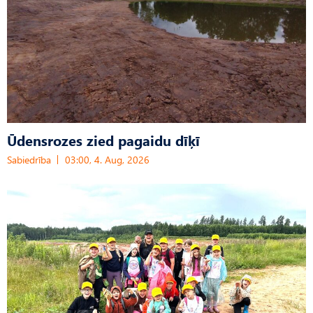
Ūdensrozes zied pagaidu dīķī
Sabiedrība
03:00, 4. Aug, 2026