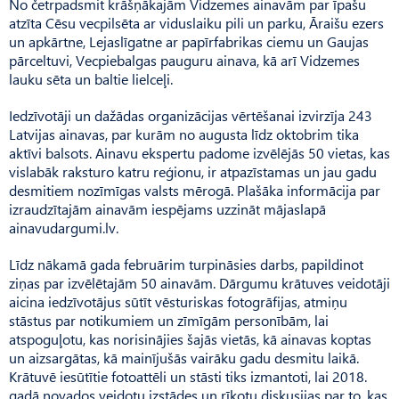
No četrpadsmit krāšņākajām Vidzemes ainavām par īpašu
atzīta Cēsu vecpilsēta ar viduslaiku pili un parku, Āraišu ezers
un apkārtne, Lejaslīgatne ar papīrfabrikas ciemu un Gaujas
pārceltuvi, Vecpiebalgas pauguru ainava, kā arī Vidzemes
lauku sēta un baltie lielceļi.
Iedzīvotāji un dažādas organizācijas vērtēšanai izvirzīja 243
Latvijas ainavas, par kurām no augusta līdz oktobrim tika
aktīvi balsots. Ainavu ekspertu padome izvēlējās 50 vietas, kas
vislabāk raksturo katru reģionu, ir atpazīstamas un jau gadu
desmitiem nozīmīgas valsts mērogā. Plašāka informācija par
izraudzītajām ainavām iespējams uzzināt mājaslapā
ainavudargumi.lv.
Līdz nākamā gada februārim turpināsies darbs, papildinot
ziņas par izvēlētajām 50 ainavām. Dārgumu krātuves veidotāji
aicina iedzīvotājus sūtīt vēsturiskas fotogrāfijas, atmiņu
stāstus par notikumiem un zīmīgām personībām, lai
atspoguļotu, kas norisinājies šajās vietās, kā ainavas koptas
un aizsargātas, kā mainījušās vairāku gadu desmitu laikā.
Krātuvē iesūtītie fotoattēli un stāsti tiks izmantoti, lai 2018.
gadā novados veidotu izstādes un rīkotu diskusijas par to, kas