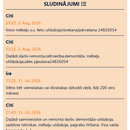
SLUDINĀJUMI
Citi
23:25, 2. Aug, 2026
Veco mēbeļu u.c. lietu utilizācija/izvešana/pārvešana 24826054
Citi
23:22, 2. Aug, 2026
Dažādi darbi-remonta,celtniecība,demontāža, mēbeļu
utiliāzācija,zāles pļaušana24826054
Īrē
12:25, 21. Jūl, 2026
Vēlos īrēt vienistabas vai divistabas dzīvokli cēsīs, līdz 200 eiro
mēnesī.
Citi
21:43, 13. Jūl, 2026
Dažādi saimnieciskie un remonta darbi, demontāža-utilizācija,
sadzīves tehnikas, mēbeļu utilizācija, pagrabu tīrīšana. Visa veida