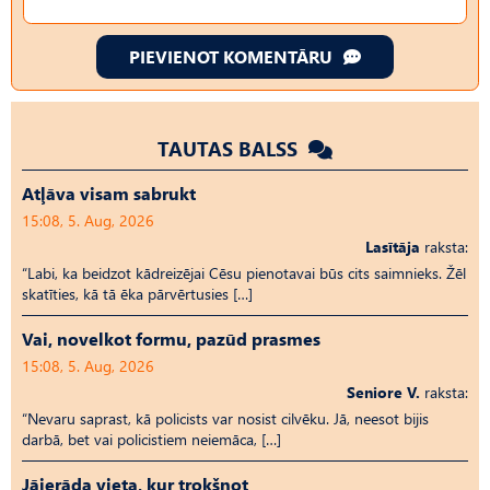
PIEVIENOT KOMENTĀRU
TAUTAS BALSS
Atļāva visam sabrukt
15:08, 5. Aug, 2026
Lasītāja
raksta:
“Labi, ka beidzot kādreizējai Cēsu pienotavai būs cits saimnieks. Žēl
skatīties, kā tā ēka pārvērtusies […]
Vai, novelkot formu, pazūd prasmes
15:08, 5. Aug, 2026
Seniore V.
raksta:
“Nevaru saprast, kā policists var nosist cilvēku. Jā, neesot bijis
darbā, bet vai policistiem neiemāca, […]
Jāierāda vieta, kur trokšņot