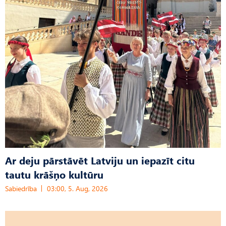
Ar deju pārstāvēt Latviju un iepazīt citu
tautu krāšņo kultūru
Sabiedrība
03:00, 5. Aug, 2026