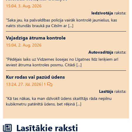
15:04, 3. Aug, 2026
Iedzīvotāja
raksta:
“Saka jau, ka pašvaldības policija vairāk kontrolē jauniešus, kas
nakts stundās braukā pa Cēsīm ar […]
Vajadzīga ātruma kontrole
15:04, 2. Aug, 2026
Autovadītājs
raksta:
“Pēdējais laiks uz Vid­ze­mes šosejas no Līgatnes līdz Ieriķiem arī
ieviest ātruma kontroles posmu. Citādi […]
Kur rodas vai pazūd ūdens
13:24, 27. Jūl, 2026
1
Lasītājs
raksta:
“Kā tas nākas, ka man dzīvoklī ūdens skaitītājs rāda nepilnu
kubikmetru patērētā ūdens, bet rēķinā […]
Lasītākie raksti