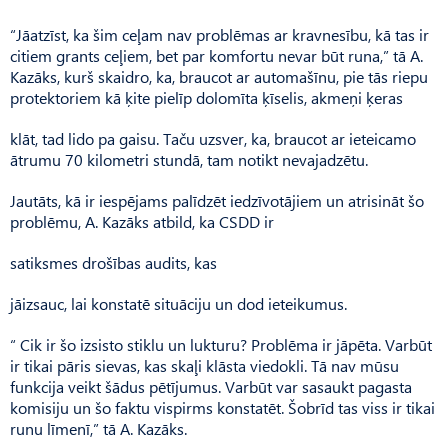
“Jāatzīst, ka šim ceļam nav problēmas ar kravnesību, kā tas ir
citiem grants ceļiem, bet par komfortu nevar būt runa,” tā A.
Kazāks, kurš skaidro, ka, braucot ar automašīnu, pie tās riepu
protektoriem kā ķite pielīp dolomīta ķīselis, akmeņi ķeras
klāt, tad lido pa gaisu. Taču uzsver, ka, braucot ar ieteicamo
ātrumu 70 kilometri stundā, tam notikt nevajadzētu.
Jautāts, kā ir iespējams palīdzēt iedzīvotājiem un atrisināt šo
problēmu, A. Kazāks atbild, ka CSDD ir
satiksmes drošības audits, kas
jāizsauc, lai konstatē situāciju un dod ieteikumus.
“ Cik ir šo izsisto stiklu un lukturu? Problēma ir jāpēta. Varbūt
ir tikai pāris sievas, kas skaļi klāsta viedokli. Tā nav mūsu
funkcija veikt šādus pētījumus. Varbūt var sasaukt pagasta
komisiju un šo faktu vispirms konstatēt. Šobrīd tas viss ir tikai
runu līmenī,” tā A. Kazāks.