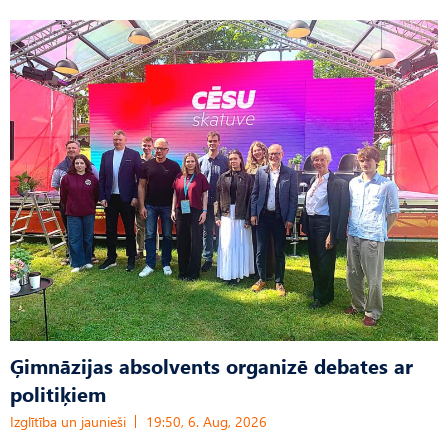
Ģimnāzijas absolvents organizē debates ar
politiķiem
Izglītība un jaunieši
19:50, 6. Aug, 2026