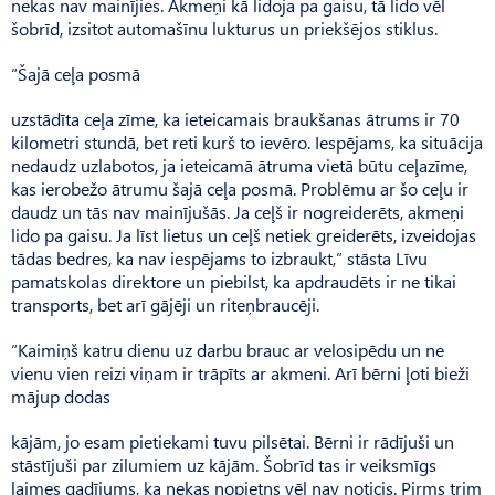
nekas nav mainījies. Akmeņi kā lidoja pa gaisu, tā lido vēl
šobrīd, izsitot automašīnu lukturus un priekšējos stiklus.
“Šajā ceļa posmā
uzstādīta ceļa zīme, ka ieteicamais braukšanas ātrums ir 70
kilometri stundā, bet reti kurš to ievēro. Iespējams, ka situācija
nedaudz uzlabotos, ja ieteicamā ātruma vietā būtu ceļazīme,
kas ierobežo ātrumu šajā ceļa posmā. Problēmu ar šo ceļu ir
daudz un tās nav mainījušās. Ja ceļš ir nogreiderēts, akmeņi
lido pa gaisu. Ja līst lietus un ceļš netiek greiderēts, izveidojas
tādas bedres, ka nav iespējams to izbraukt,” stāsta Līvu
pamatskolas direktore un piebilst, ka apdraudēts ir ne tikai
transports, bet arī gājēji un riteņbraucēji.
“Kaimiņš katru dienu uz darbu brauc ar velosipēdu un ne
vienu vien reizi viņam ir trāpīts ar akmeni. Arī bērni ļoti bieži
mājup dodas
kājām, jo esam pietiekami tuvu pilsētai. Bērni ir rādījuši un
stāstījuši par zilumiem uz kājām. Šobrīd tas ir veiksmīgs
laimes gadījums, ka nekas nopietns vēl nav noticis. Pirms trim