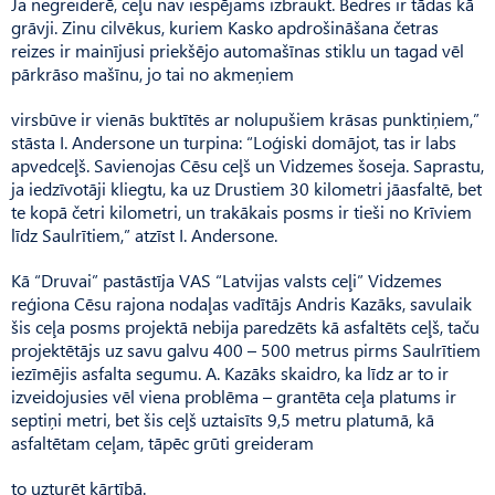
Ja negreiderē, ceļu nav iespējams izbraukt. Bedres ir tādas kā
grāvji. Zinu cilvēkus, kuriem Kasko apdrošināšana četras
reizes ir mainījusi priekšējo automašīnas stiklu un tagad vēl
pārkrāso mašīnu, jo tai no akmeņiem
virsbūve ir vienās buktītēs ar nolupušiem krāsas punktiņiem,”
stāsta I. Andersone un turpina: “Loģiski domājot, tas ir labs
apvedceļš. Savienojas Cēsu ceļš un Vidzemes šoseja. Saprastu,
ja iedzīvotāji kliegtu, ka uz Drustiem 30 kilometri jāasfaltē, bet
te kopā četri kilometri, un trakākais posms ir tieši no Krīviem
līdz Saulrītiem,” atzīst I. Andersone.
Kā “Druvai” pastāstīja VAS “Latvijas valsts ceļi” Vidzemes
reģiona Cēsu rajona nodaļas vadītājs Andris Kazāks, savulaik
šis ceļa posms projektā nebija paredzēts kā asfaltēts ceļš, taču
projektētājs uz savu galvu 400 – 500 metrus pirms Saulrītiem
iezīmējis asfalta segumu. A. Kazāks skaidro, ka līdz ar to ir
izveidojusies vēl viena problēma – grantēta ceļa platums ir
septiņi metri, bet šis ceļš uztaisīts 9,5 metru platumā, kā
asfaltētam ceļam, tāpēc grūti greideram
to uzturēt kārtībā.