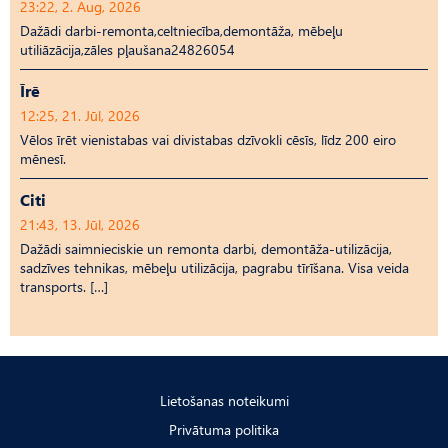
23:22, 2. Aug, 2026
Dažādi darbi-remonta,celtniecība,demontāža, mēbeļu
utiliāzācija,zāles pļaušana24826054
Īrē
12:25, 21. Jūl, 2026
Vēlos īrēt vienistabas vai divistabas dzīvokli cēsīs, līdz 200 eiro
mēnesī.
Citi
21:43, 13. Jūl, 2026
Dažādi saimnieciskie un remonta darbi, demontāža-utilizācija,
sadzīves tehnikas, mēbeļu utilizācija, pagrabu tīrīšana. Visa veida
transports. […]
Lietošanas noteikumi
Privātuma politika