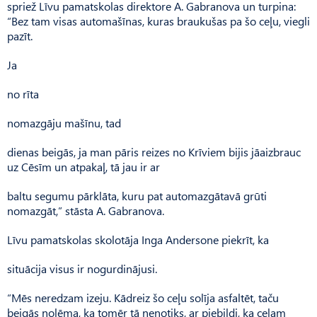
spriež Līvu pamatskolas direktore A. Gabranova un turpina:
“Bez tam visas automašīnas, kuras braukušas pa šo ceļu, viegli
pazīt.
Ja
no rīta
nomazgāju mašīnu, tad
dienas beigās, ja man pāris reizes no Krīviem bijis jāaizbrauc
uz Cēsīm un atpakaļ, tā jau ir ar
baltu segumu pārklāta, kuru pat automazgātavā grūti
nomazgāt,” stāsta A. Gabranova.
Līvu pamatskolas skolotāja Inga Andersone piekrīt, ka
situācija visus ir nogurdinājusi.
“Mēs neredzam izeju. Kādreiz šo ceļu solīja asfaltēt, taču
beigās nolēma, ka tomēr tā nenotiks, ar piebildi, ka ceļam