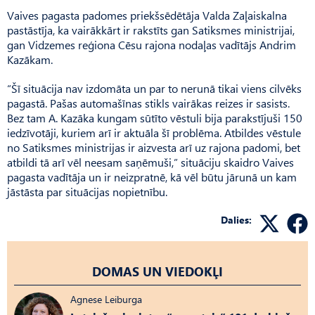
Vaives pagasta padomes priekšsēdētāja Valda Zaļaiskalna
pastāstīja, ka vairākkārt ir rakstīts gan Satiksmes ministrijai,
gan Vidzemes reģiona Cēsu rajona nodaļas vadītājs Andrim
Kazākam.
“Šī situācija nav izdomāta un par to nerunā tikai viens cilvēks
pagastā. Pašas automašīnas stikls vairākas reizes ir sasists.
Bez tam A. Kazāka kungam sūtīto vēstuli bija parakstījuši 150
iedzīvotāji, kuriem arī ir aktuāla šī problēma. Atbildes vēstule
no Satiksmes ministrijas ir aizvesta arī uz rajona padomi, bet
atbildi tā arī vēl neesam saņēmuši,” situāciju skaidro Vaives
pagasta vadītāja un ir neizpratnē, kā vēl būtu jārunā un kam
jāstāsta par situācijas nopietnību.
Dalies:
DOMAS UN VIEDOKĻI
Agnese Leiburga