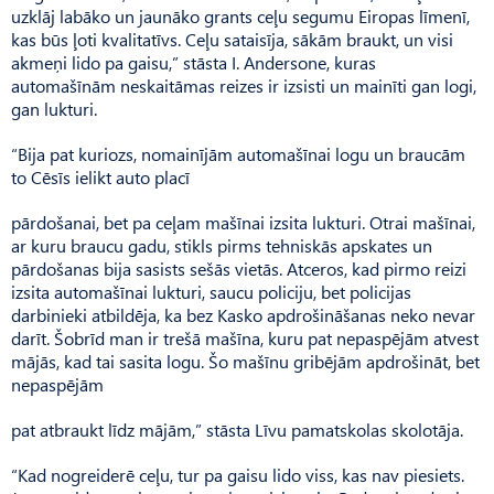
uzklāj labāko un jaunāko grants ceļu segumu Eiropas līmenī,
kas būs ļoti kvalitatīvs. Ceļu sataisīja, sākām braukt, un visi
akmeņi lido pa gaisu,” stāsta I. Andersone, kuras
automašīnām neskaitāmas reizes ir izsisti un mainīti gan logi,
gan lukturi.
“Bija pat kuriozs, nomainījām automašīnai logu un braucām
to Cēsīs ielikt auto placī
pārdošanai, bet pa ceļam mašīnai izsita lukturi. Otrai mašīnai,
ar kuru braucu gadu, stikls pirms tehniskās apskates un
pārdošanas bija sasists sešās vietās. Atceros, kad pirmo reizi
izsita automašīnai lukturi, saucu policiju, bet policijas
darbinieki atbildēja, ka bez Kasko apdrošināšanas neko nevar
darīt. Šobrīd man ir trešā mašīna, kuru pat nepaspējām atvest
mājās, kad tai sasita logu. Šo mašīnu gribējām apdrošināt, bet
nepaspējām
pat atbraukt līdz mājām,” stāsta Līvu pamatskolas skolotāja.
“Kad nogreiderē ceļu, tur pa gaisu lido viss, kas nav piesiets.