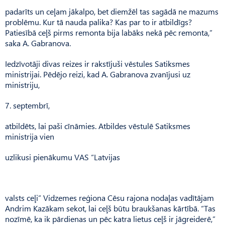
padarīts un ceļam jākalpo, bet diemžēl tas sagādā ne mazums
problēmu. Kur tā nauda palika? Kas par to ir atbildīgs?
Patiesībā ceļš pirms remonta bija labāks nekā pēc remonta,”
saka A. Gabranova.
Iedzīvotāji divas reizes ir rakstījuši vēstules Satiksmes
ministrijai. Pēdējo reizi, kad A. Gabranova zvanījusi uz
ministriju,
7. septembrī,
atbildēts, lai paši cīnāmies. Atbildes vēstulē Satiksmes
ministrija vien
uzlikusi pienākumu VAS “Latvijas
valsts ceļi” Vidzemes reģiona Cēsu rajona nodaļas vadītājam
Andrim Kazākam sekot, lai ceļš būtu braukšanas kārtībā. “Tas
nozīmē, ka ik pārdienas un pēc katra lietus ceļš ir jāgreiderē,”