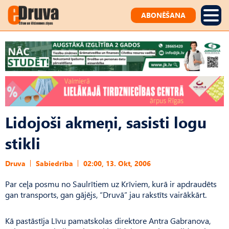
ABONĒŠANA
Lidojoši akmeņi, sasisti logu
stikli
Druva
Sabiedrība
02:00, 13. Okt, 2006
Par ceļa posmu no Saulrītiem uz Krīviem, kurā ir apdraudēts
gan transports, gan gājējs, “Druvā” jau rakstīts vairākkārt.
Kā pastāstīja Līvu pamatskolas direktore Antra Gabranova,