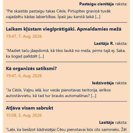
Pastaigu cienītāja
raksta:
“Pie skaistās pastaigu takas Cēsīs, Pirtupītes graviņā tuvāk
vajadzētu kādas labierīcības. Īpaši jau karstā laikā […]
Laikam kļūstam vieglprātīgāki. Apmaldamies mežā
19:47, 7. Aug, 2026
Lasītāja R.
raksta:
“Mazliet taču jāapdomā, kā tiksi laukā no meža, pirms tajā ej. Saka,
ka šogad palīdzēt […]
Kā organizēs satiksmi?
19:47, 6. Aug, 2026
Iedzīvotāja
raksta:
“Ja Cēsīs, Vaļņu ielā, kur vecās pienotavas teritorija, ierīkos
autostāvvietu, kā tad tur brauks automašīnas? […]
Atļāva visam sabrukt
15:08, 5. Aug, 2026
Lasītāja
raksta:
“Labi, ka beidzot kādreizējai Cēsu pienotavai būs cits saimnieks. Žēl