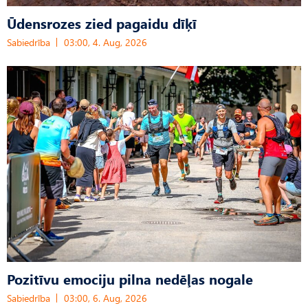
Ūdensrozes zied pagaidu dīķī
Sabiedrība
03:00, 4. Aug, 2026
Pozitīvu emociju pilna nedēļas nogale
Sabiedrība
03:00, 6. Aug, 2026