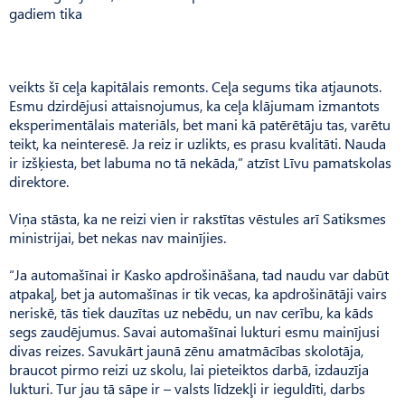
gadiem tika
veikts šī ceļa kapitālais remonts. Ceļa segums tika atjaunots.
Esmu dzirdējusi attaisnojumus, ka ceļa klājumam izmantots
eksperimentālais materiāls, bet mani kā patērētāju tas, varētu
teikt, ka neinteresē. Ja reiz ir uzlikts, es prasu kvalitāti. Nauda
ir izšķiesta, bet labuma no tā nekāda,” atzīst Līvu pamatskolas
direktore.
Viņa stāsta, ka ne reizi vien ir rakstītas vēstules arī Satiksmes
ministrijai, bet nekas nav mainījies.
“Ja automašīnai ir Kasko apdrošināšana, tad naudu var dabūt
atpakaļ, bet ja automašīnas ir tik vecas, ka apdrošinātāji vairs
neriskē, tās tiek dauzītas uz nebēdu, un nav cerību, ka kāds
segs zaudējumus. Savai automašīnai lukturi esmu mainījusi
divas reizes. Savukārt jaunā zēnu amatmācības skolotāja,
braucot pirmo reizi uz skolu, lai pieteiktos darbā, izdauzīja
lukturi. Tur jau tā sāpe ir – valsts līdzekļi ir ieguldīti, darbs