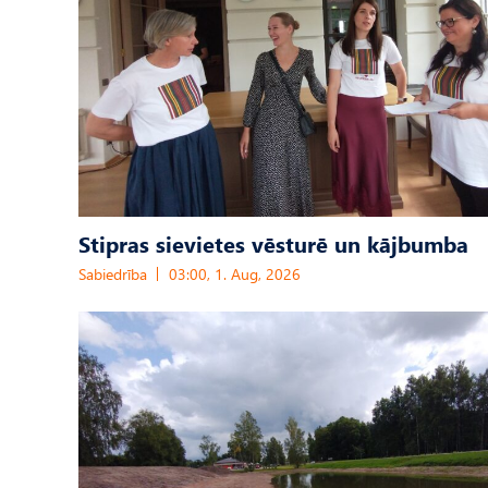
Stipras sievietes vēsturē un kājbumba
Sabiedrība
03:00, 1. Aug, 2026