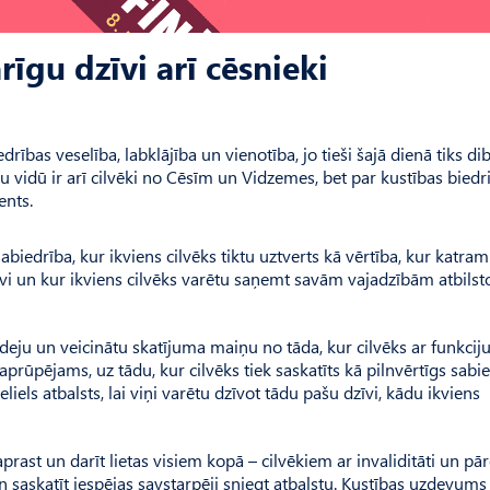
rīgu dzīvi arī cēsnieki
as veselība, labklājība un vienotība, jo tieši šajā dienā tiks di
āju vidū ir arī cilvēki no Cēsīm un Vidzemes, bet par kustības bied
ents.
sabiedrība, kur ikviens cilvēks tiktu uztverts kā vērtība, kur katra
zīvi un kur ikviens cilvēks varētu saņemt savām vajadzībām atbilst
ideju un veicinātu skatījuma maiņu no tāda, kur cilvēks ar funkcij
prūpējams, uz tādu, kur cilvēks tiek saskatīts kā pilnvērtīgs sabi
eliels atbalsts, lai viņi varētu dzīvot tādu pašu dzīvi, kādu ikviens
prast un darīt lietas visiem kopā – cilvēkiem ar invaliditāti un pār
un saskatīt iespējas savstarpēji sniegt atbalstu. Kustības uzdevums 