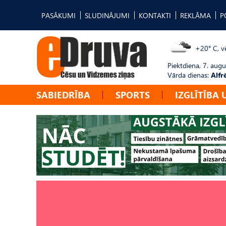
PASĀKUMI
SLUDINĀJUMI
KONTAKTI
REKLĀMA
P
+20° C, vē
Piektdiena, 7. augu
Vārda dienas:
Alfr
SABIEDRĪBA
SPORTS
IZGLĪTĪBA 