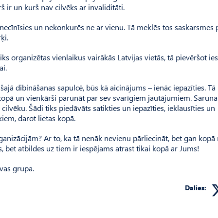
 ir un kurš nav cilvēks ar invaliditāti.
a necīnīsies un nekonkurēs ne ar vienu. Tā meklēs tos saskarsmes 
ķi.
s organizētas vienlaikus vairākās Latvijas vietās, tā pievēršot ie
ai.
 šajā dibināšanas sapulcē, būs kā aicinājums – ienāc iepazīties. Tā
kopā un vienkārši parunāt par sev svarīgiem jautājumiem. Saruna i
 cilvēku. Šādi tiks piedāvāts satikties un iepazīties, ieklausīties un
kiem, darot lietas kopā.
rganizācijām? Ar to, ka tā nenāk nevienu pārliecināt, bet gan kopā
bet atbildes uz tiem ir iespējams atrast tikai kopā ar Jums!
īvas grupa.
Dalies: