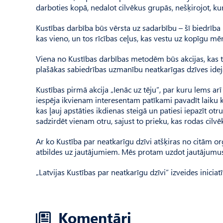
darboties kopā, nedalot cilvēkus grupās, nešķirojot, kurš
Kustības darbība būs vērsta uz sadarbību – šī biedrīb
kas vieno, un tos rīcības ceļus, kas vestu uz kopīgu mēr
Viena no Kustības darbības metodēm būs akcijas, kas tik
plašākas sabiedrības uzmanību neatkarīgas dzīves idej
Kustības pirmā akcija „Ienāc uz tēju”, par kuru lems arī
iespēja ikvienam interesentam patīkami pavadīt laiku 
kas ļauj apstāties ikdienas steigā un patiesi iepazīt otru
sadzirdēt vienam otru, sajust to prieku, kas rodas cilvē
Ar ko Kustība par neatkarīgu dzīvi atšķiras no citām o
atbildes uz jautājumiem. Mēs protam uzdot jautājumus, 
„Latvijas Kustības par neatkarīgu dzīvi” izveides iniciat
Komentāri