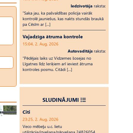
Iedzīvotāja
raksta:
“Saka jau, ka pašvaldības policija vairāk
kontrolē jauniešus, kas nakts stundās braukā
pa Cēsīm ar […]
Vajadzīga ātruma kontrole
15:04, 2. Aug, 2026
Autovadītājs
raksta:
“Pēdējais laiks uz Vid­ze­mes šosejas no
Līgatnes līdz Ieriķiem arī ieviest ātruma
kontroles posmu. Citādi […]
SLUDINĀJUMI
Citi
23:25, 2. Aug, 2026
Veco mēbeļu u.c. lietu
utilizācija/izvešana/pārvešana 24826054