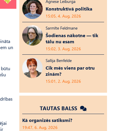
Agnese Leiburga
Konstruktīvā politika
15:05, 4. Aug, 2026
Sarmīte Feldmane
Šodienas nākotne — tik
bināta
tālu nu esam
riem un
15:02, 3. Aug, 2026
Sallija Benfelde
Cik mēs viens par otru
m būtu
zinām?
ošu
15:01, 2. Aug, 2026
u
edrības
TAUTAS BALSS
Kā organizēs satiksmi?
ējai
19:47, 6. Aug, 2026
ir