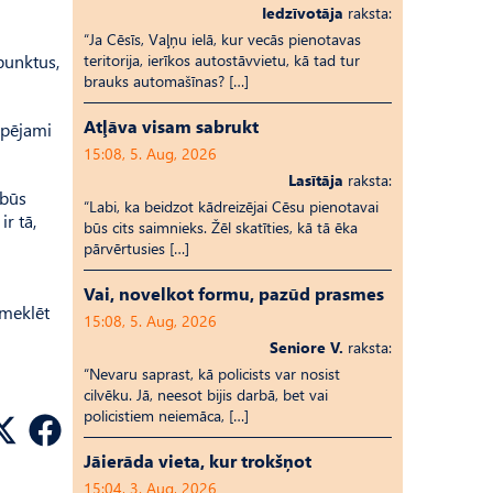
Iedzīvotāja
raksta:
“Ja Cēsīs, Vaļņu ielā, kur vecās pienotavas
punktus,
teritorija, ierīkos autostāvvietu, kā tad tur
brauks automašīnas? […]
Atļāva visam sabrukt
spējami
15:08, 5. Aug, 2026
Lasītāja
raksta:
 būs
“Labi, ka beidzot kādreizējai Cēsu pienotavai
r tā,
būs cits saimnieks. Žēl skatīties, kā tā ēka
pārvērtusies […]
Vai, novelkot formu, pazūd prasmes
 meklēt
15:08, 5. Aug, 2026
Seniore V.
raksta:
“Nevaru saprast, kā policists var nosist
cilvēku. Jā, neesot bijis darbā, bet vai
policistiem neiemāca, […]
Jāierāda vieta, kur trokšņot
15:04, 3. Aug, 2026