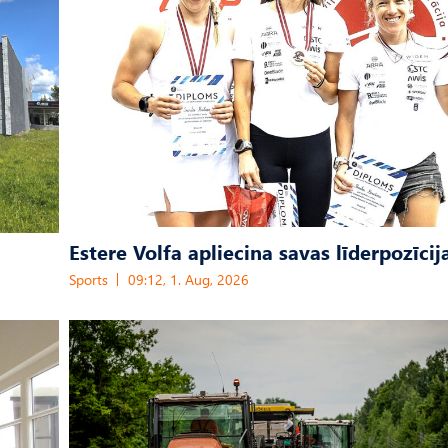
Estere Volfa apliecina savas līderpozīcij
Sports
09:12, 1. Aug, 2026