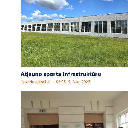
Atjauno sporta infrastruktūru
Novadu attīstībai
02:05, 5. Aug, 2026