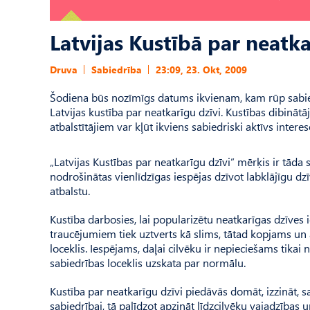
Latvijas Kustībā par neatka
Druva
Sabiedrība
23:09, 23. Okt, 2009
Šodiena būs nozīmīgs datums ikvienam, kam rūp sabiedrīb
Latvijas kustība par neatkarīgu dzīvi. Kustības dibināt
atbalstītājiem var kļūt ikviens sabiedriski aktīvs interes
„Latvijas Kustības par neatkarīgu dzīvi” mērķis ir tāda 
nodrošinātas vienlīdzīgas iespējas dzīvot labklājīgu d
atbalstu.
Kustība darbosies, lai popularizētu neatkarīgas dzīves 
traucējumiem tiek uztverts kā slims, tātad kopjams un a
loceklis. Iespējams, daļai cilvēku ir nepieciešams tikai n
sabiedrības loceklis uzskata par normālu.
Kustība par neatkarīgu dzīvi piedāvās domāt, izzināt, sa
sabiedrībai, tā palīdzot apzināt līdzcilvēku vajadzības 