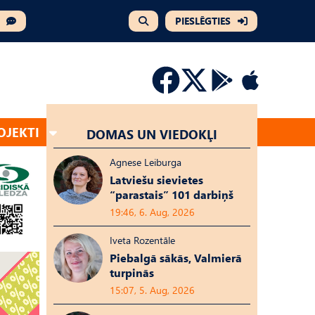
PIESLĒGTIES
OJEKTI
DOMAS UN VIEDOKĻI
Agnese Leiburga
Latviešu sievietes
“parastais” 101 darbiņš
19:46, 6. Aug, 2026
Iveta Rozentāle
Piebalgā sākās, Valmierā
turpinās
15:07, 5. Aug, 2026