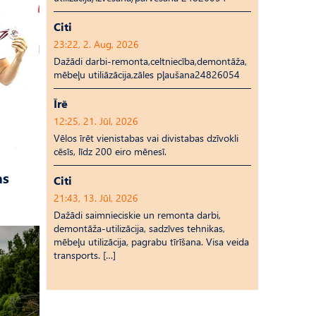
Citi
23:22, 2. Aug, 2026
Dažādi darbi-remonta,celtniecība,demontāža,
mēbeļu utiliāzācija,zāles pļaušana24826054
Īrē
12:25, 21. Jūl, 2026
Vēlos īrēt vienistabas vai divistabas dzīvokli
cēsīs, līdz 200 eiro mēnesī.
as
Citi
21:43, 13. Jūl, 2026
Dažādi saimnieciskie un remonta darbi,
demontāža-utilizācija, sadzīves tehnikas,
mēbeļu utilizācija, pagrabu tīrīšana. Visa veida
transports. […]