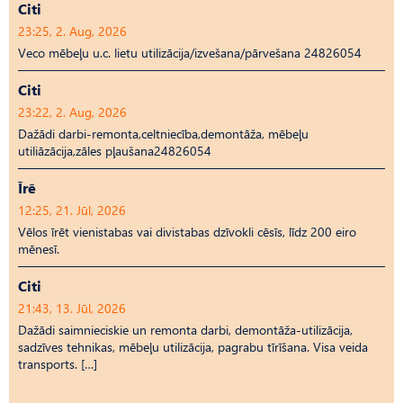
Citi
23:25, 2. Aug, 2026
Veco mēbeļu u.c. lietu utilizācija/izvešana/pārvešana 24826054
Citi
23:22, 2. Aug, 2026
Dažādi darbi-remonta,celtniecība,demontāža, mēbeļu
utiliāzācija,zāles pļaušana24826054
Īrē
12:25, 21. Jūl, 2026
Vēlos īrēt vienistabas vai divistabas dzīvokli cēsīs, līdz 200 eiro
mēnesī.
Citi
21:43, 13. Jūl, 2026
Dažādi saimnieciskie un remonta darbi, demontāža-utilizācija,
sadzīves tehnikas, mēbeļu utilizācija, pagrabu tīrīšana. Visa veida
transports. […]