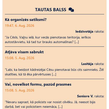
TAUTAS BALSS
Kā organizēs satiksmi?
19:47, 6. Aug, 2026
Iedzīvotāja
raksta:
“Ja Cēsīs, Vaļņu ielā, kur vecās pienotavas teritorija, ierīkos
autostāvvietu, kā tad tur brauks automašīnas? […]
Atļāva visam sabrukt
15:08, 5. Aug, 2026
Lasītāja
raksta:
“Labi, ka beidzot kādreizējai Cēsu pienotavai būs cits saimnieks. Žēl
skatīties, kā tā ēka pārvērtusies […]
Vai, novelkot formu, pazūd prasmes
15:08, 5. Aug, 2026
Seniore V.
raksta:
“Nevaru saprast, kā policists var nosist cilvēku. Jā, neesot bijis
darbā, bet vai policistiem neiemāca, […]