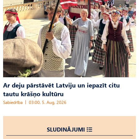
Ar deju pārstāvēt Latviju un iepazīt citu
tautu krāšņo kultūru
Sabiedrība
03:00, 5. Aug, 2026
SLUDINĀJUMI