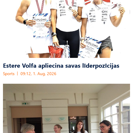
Estere Volfa apliecina savas līderpozīcijas
Sports
09:12, 1. Aug, 2026