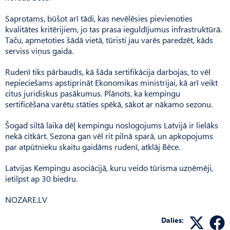
Saprotams, būšot arī tādi, kas nevēlēsies pievienoties
kvalitātes kritērijiem, jo tas prasa ieguldījumus infrastruktūrā.
Taču, apmetoties šādā vietā, tūristi jau varēs paredzēt, kāds
serviss viņus gaida.
Rudenī tiks pārbaudīs, kā šāda sertifikācija darbojas, to vēl
nepieciešams apstiprināt Ekonomikas ministrijai, kā arī veikt
citus juridiskus pasākumus. Plānots, ka kempingu
sertificēšana varētu stāties spēkā, sākot ar nākamo sezonu.
Šogad siltā laika dēļ kempingu noslogojums Latvijā ir lielāks
nekā citkārt. Sezona gan vēl rit pilnā sparā, un apkopojums
par atpūtnieku skaitu gaidāms rudenī, atklāj Bēce.
Latvijas Kempingu asociācijā, kuru veido tūrisma uzņēmēji,
ietilpst ap 30 biedru.
NOZARE.LV
Dalies: