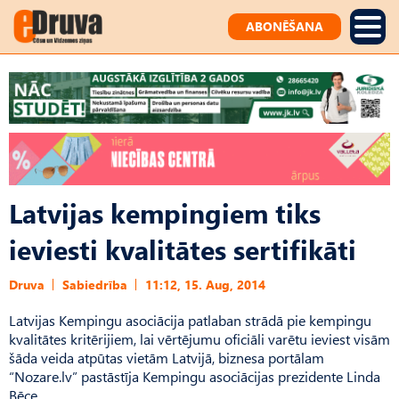
ABONĒŠANA
Latvijas kempingiem tiks
ieviesti kvalitātes sertifikāti
Druva
Sabiedrība
11:12, 15. Aug, 2014
Latvijas Kempingu asociācija patlaban strādā pie kempingu
kvalitātes kritērijiem, lai vērtējumu oficiāli varētu ieviest visām
šāda veida atpūtas vietām Latvijā, biznesa portālam
“Nozare.lv” pastāstīja Kempingu asociācijas prezidente Linda
Bēce.