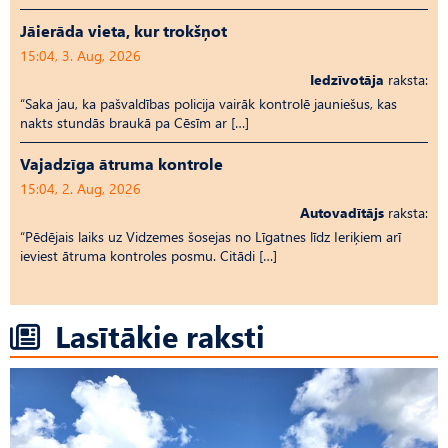
Jāierāda vieta, kur trokšņot
15:04, 3. Aug, 2026
Iedzīvotāja
raksta:
“Saka jau, ka pašvaldības policija vairāk kontrolē jauniešus, kas
nakts stundās braukā pa Cēsīm ar […]
Vajadzīga ātruma kontrole
15:04, 2. Aug, 2026
Autovadītājs
raksta:
“Pēdējais laiks uz Vid­ze­mes šosejas no Līgatnes līdz Ieriķiem arī
ieviest ātruma kontroles posmu. Citādi […]
Lasītākie raksti