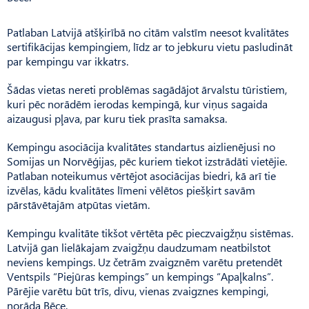
Patlaban Latvijā atšķirībā no citām valstīm neesot kvalitātes
sertifikācijas kempingiem, līdz ar to jebkuru vietu pasludināt
par kempingu var ikkatrs.
Šādas vietas nereti problēmas sagādājot ārvalstu tūristiem,
kuri pēc norādēm ierodas kempingā, kur viņus sagaida
aizaugusi pļava, par kuru tiek prasīta samaksa.
Kempingu asociācija kvalitātes standartus aizlienējusi no
Somijas un Norvēģijas, pēc kuriem tiekot izstrādāti vietējie.
Patlaban noteikumus vērtējot asociācijas biedri, kā arī tie
izvēlas, kādu kvalitātes līmeni vēlētos piešķirt savām
pārstāvētajām atpūtas vietām.
Kempingu kvalitāte tikšot vērtēta pēc pieczvaigžņu sistēmas.
Latvijā gan lielākajam zvaigžņu daudzumam neatbilstot
neviens kempings. Uz četrām zvaigznēm varētu pretendēt
Ventspils “Piejūras kempings” un kempings “Apaļkalns”.
Pārējie varētu būt trīs, divu, vienas zvaigznes kempingi,
norāda Bēce.