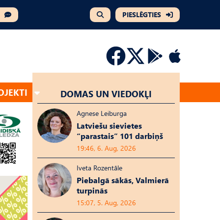
PIESLĒGTIES
OJEKTI
DOMAS UN VIEDOKĻI
Agnese Leiburga
Latviešu sievietes
“parastais” 101 darbiņš
19:46, 6. Aug, 2026
Iveta Rozentāle
Piebalgā sākās, Valmierā
turpinās
15:07, 5. Aug, 2026