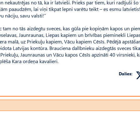
 nekautrējas no tā, ka ir latvieši. Prieks par tiem, kuri radījuši šo 
 paaudzēm, lai viņi tikpat lepni varētu teikt – es esmu latvieti
 nāciju, savu valsti!”
pēc tam no tās aizdegtu sveces, kas gūla pie kopiņām kapos un pie
eselavas, Jaunraunas, Liepas kapiem un brīvības pieminekli Liepas
iera malā, uz Priekuļu kapiem, Vācu kapiem Cēsīs. Pēdējā apstāša
eidota Lat­vijas kontūra. Brauciena dalībnieku aizdegtās sveces tik
Priekuļu, Jaun­raunas un Vācu kapos Cēsīs apzināti 40 virsnieki, ka
čplēša Kara ordeņa kavalieri.
Dalies: