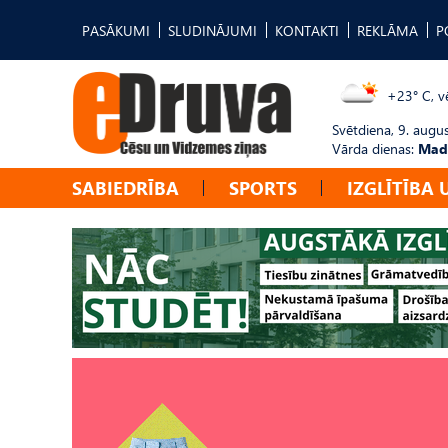
PASĀKUMI
SLUDINĀJUMI
KONTAKTI
REKLĀMA
P
+23° C, vē
Svētdiena, 9. augu
Vārda dienas:
Mad
SABIEDRĪBA
SPORTS
IZGLĪTĪBA 