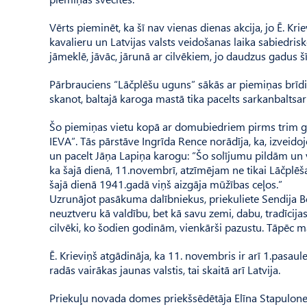
Vērts pieminēt, ka šī nav vienas dienas akcija, jo Ē. 
kavalieru un Latvijas valsts veidošanas laika sabiedrisk
jāmeklē, jāvāc, jārunā ar cilvēkiem, jo daudzus gadus š
Pārbrauciens “Lāčplēšu uguns” sākās ar piemiņas brīdi 
skanot, baltajā karoga mastā tika pacelts sarkanbaltsar
Šo piemiņas vietu kopā ar domubiedriem pirms trim gadi
IEVA”. Tās pārstāve Ingrīda Rence norādīja, ka, izveidoj
un pacelt Jāņa Lapiņa karogu: “Šo solījumu pildām un v
ka šajā dienā, 11.novembrī, atzīmējam ne tikai Lāčplēš
šajā dienā 1941.gadā viņš aizgāja mūžības ceļos.”
Uzrunājot pasākuma dalībniekus, priekuliete Sendija Bea
neuztveru kā valdību, bet kā savu zemi, dabu, tradīcijas,
cilvēki, ko šodien godinām, vienkārši pazustu. Tāpēc man
Ē. Krieviņš atgādināja, ka 11. novembris ir arī 1.pasau
radās vairākas jaunas valstis, tai skaitā arī Latvija.
Priekuļu novada domes priekšsēdētāja Elīna Stapulone nor