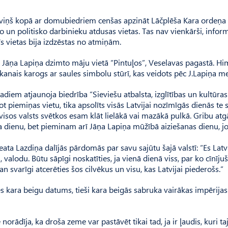
Krieviņš kopā ar domubiedriem cenšas apzināt Lāčplēša Kara ordeņa
o un politisko darbinieku atdusas vietas. Tas nav vienkārši, infor
īs vietas bija izdzēstas no atmiņām.
Jāņa La­piņa dzimto māju vietā “Pin­tu­ļos”, Veselavas pagastā. Hi
kanais karogs ar saules simbolu stūrī, kas veidots pēc J.Lapiņa me
em at­jaunoja biedrība “Sieviešu atbalsta, izglītības un kultūras
ot piemiņas vietu, tika apsolīts visās Latvijai nozīmīgās dienās te 
isos valsts svētkos esam klāt lielākā vai mazākā pulkā. Gribu atg
a dienu, bet pieminam arī Jāņa Lapiņa mūžībā aiziešanas dienu, jo 
ta Laz­diņa dalījās pārdomās par savu sajūtu šajā valstī: “Es Latv
 valodu. Būtu sāpīgi noskatīties, ja vienā dienā viss, par ko cīnījuš
 svarīgi atcerēties šos cilvēkus un visu, kas Latvijai piederošs.”
les kara beigu datums, tieši kara beigās sabruka vairākas impērija
ādīja, ka droša zeme var pastāvēt tikai tad, ja ir ļaudis, kuri taj