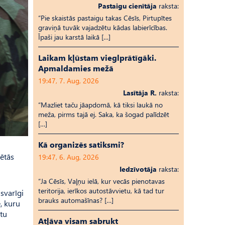
Pastaigu cienītāja
raksta:
“Pie skaistās pastaigu takas Cēsīs, Pirtupītes
graviņā tuvāk vajadzētu kādas labierīcības.
Īpaši jau karstā laikā […]
Laikam kļūstam vieglprātīgāki.
Apmaldamies mežā
19:47, 7. Aug, 2026
Lasītāja R.
raksta:
“Mazliet taču jāapdomā, kā tiksi laukā no
meža, pirms tajā ej. Saka, ka šogad palīdzēt
[…]
Kā organizēs satiksmi?
ētās
19:47, 6. Aug, 2026
Iedzīvotāja
raksta:
“Ja Cēsīs, Vaļņu ielā, kur vecās pienotavas
teritorija, ierīkos autostāvvietu, kā tad tur
 svarīgi
brauks automašīnas? […]
e, kuru
gtu
Atļāva visam sabrukt