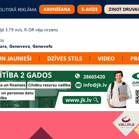
ABONĒŠANA
E-AVĪZE
ZIŅOT DRUVAI
OLITISKĀ REKLĀMA
jš 3.79 m/s, R-DR vēja virziens
sts
ara, Genoveva, Genovefa
UN JAUNIEŠI
DZĪVES STILS
VIDEO
PR