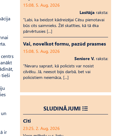
15:08, 5. Aug, 2026
Lasītāja
raksta:
mācija
“Labi, ka beidzot kādreizējai Cēsu pienotavai
būs cits saimnieks. Žēl skatīties, kā tā ēka
pārvērtusies […]
mnai
Vai, novelkot formu, pazūd prasmes
ta.
15:08, 5. Aug, 2026
 centrs
Seniore V.
raksta:
sanākt
“Nevaru saprast, kā policists var nosist
ādināt,
cilvēku. Jā, neesot bijis darbā, bet vai
tieši
policistiem neiemāca, […]
iju
ies
SLUDINĀJUMI
s un
Citi
23:25, 2. Aug, 2026
ā ir
Veco mēbeļu u.c. lietu