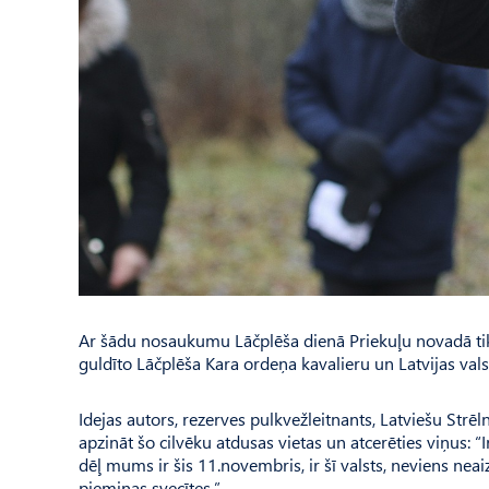
Ar šādu nosaukumu Lāčplēša dienā Priekuļu novadā tik
guldīto Lāčplēša Kara ordeņa kavalieru un Latvijas val
Idejas autors, rezerves pulk­vežleitnants, Latviešu Strē
apzināt šo cilvēku atdusas vietas un atcerēties viņus: “I
dēļ mums ir šis 11.novembris, ir šī valsts, neviens neai
piemiņas svecītes.”