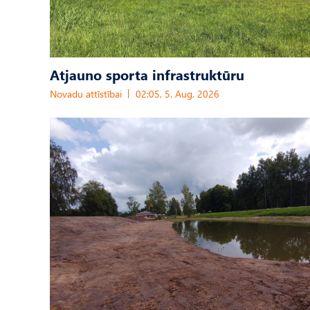
Atjauno sporta infrastruktūru
Novadu attīstībai
02:05, 5. Aug, 2026