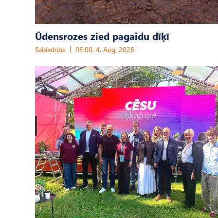
Ūdensrozes zied pagaidu dīķī
Sabiedrība
03:00, 4. Aug, 2026