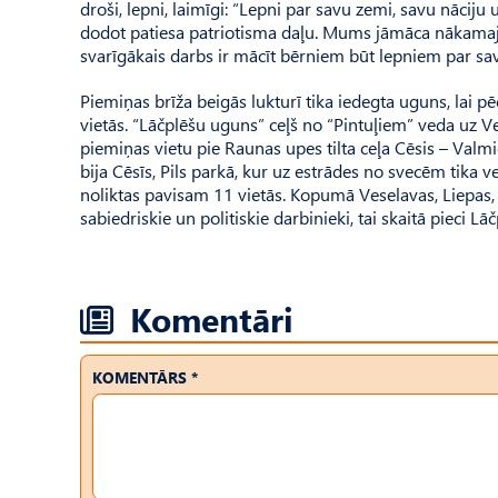
droši, lepni, laimīgi: “Lepni par savu zemi, savu nāciju un
dodot patiesa patriotisma daļu. Mums jāmāca nākamajām
svarīgākais darbs ir mācīt bērniem būt lepniem par savu
Piemiņas brīža beigās lukturī tika iedegta uguns, lai 
vietās. “Lāčplēšu uguns” ceļš no “Pintuļiem” veda uz V
piemiņas vietu pie Raunas upes tilta ceļa Cēsis – Valm
bija Cēsīs, Pils parkā, kur uz estrādes no svecēm tika v
noliktas pavisam 11 vietās. Kopumā Ve­selavas, Liepas, 
sabiedriskie un politiskie darbinieki, tai skaitā pieci Lā
Komentāri
KOMENTĀRS *