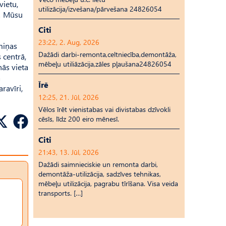
vietu,
utilizācija/izvešana/pārvešana 24826054
s! Mūsu
Citi
23:22, 2. Aug, 2026
miņas
Dažādi darbi-remonta,celtniecība,demontāža,
 centrā,
mēbeļu utiliāzācija,zāles pļaušana24826054
nās vieta
a
Īrē
ravīri,
12:25, 21. Jūl, 2026
Vēlos īrēt vienistabas vai divistabas dzīvokli
cēsīs, līdz 200 eiro mēnesī.
Citi
21:43, 13. Jūl, 2026
Dažādi saimnieciskie un remonta darbi,
demontāža-utilizācija, sadzīves tehnikas,
mēbeļu utilizācija, pagrabu tīrīšana. Visa veida
transports. […]