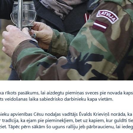
a rīkots pasākums, lai aizdegtu piemiņas sveces pie novada kaps
sts veidošanas laika sabiedrisko darbinieku kapa vietām.
lnie­ku apvienības Cēsu nodaļas vadītājs Ēvalds Krieviņš norāda, ka
r tradīcija, ka ejam pie pieminekļiem, bet uz kapiem, kur guldīti ti
ziet. Tāpēc pērn sākām šo uguns ralliju jeb pārbraucienu, lai iede