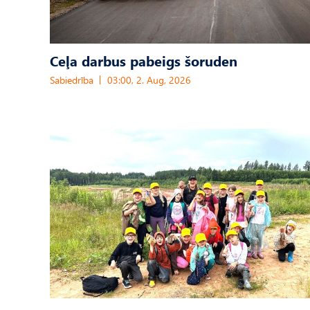
Ceļa darbus pabeigs šoruden
Sabiedrība
03:00, 2. Aug, 2026