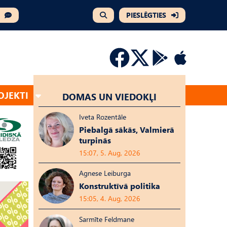
PIESLĒGTIES
OJEKTI
DOMAS UN VIEDOKĻI
Iveta Rozentāle
Piebalgā sākās, Valmierā
turpinās
15:07, 5. Aug, 2026
Agnese Leiburga
Konstruktīvā politika
15:05, 4. Aug, 2026
Sarmīte Feldmane