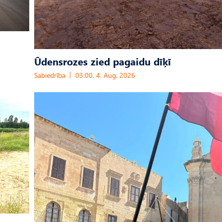
Ūdensrozes zied pagaidu dīķī
Sabiedrība
03:00, 4. Aug, 2026