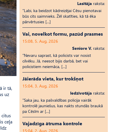
Lasītāja
raksta:
“Labi, ka beidzot kādreizējai Cēsu pienotavai
būs cits saimnieks. Žēl skatīties, kā tā ēka
pārvērtusies […]
Vai, novelkot formu, pazūd prasmes
15:08, 5. Aug, 2026
Seniore V.
raksta:
“Nevaru saprast, kā policists var nosist
cilvēku. Jā, neesot bijis darbā, bet vai
policistiem neiemāca, […]
Jāierāda vieta, kur trokšņot
15:04, 3. Aug, 2026
 ir tā,
Iedzīvotāja
raksta:
us uz
“Saka jau, ka pašvaldības policija vairāk
kontrolē jauniešus, kas nakts stundās braukā
pa Cēsīm ar […]
 citus
s ceļa
Vajadzīga ātruma kontrole
līdz
15:04, 2. Aug, 2026