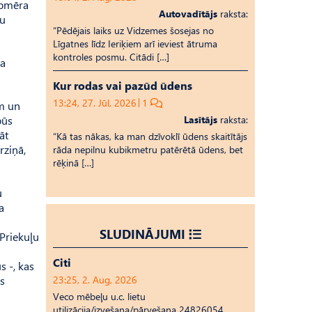
apmēra
Autovadītājs
raksta:
šu
“Pēdējais laiks uz Vid­ze­mes šosejas no
Līgatnes līdz Ieriķiem arī ieviest ātruma
kontroles posmu. Citādi […]
ta
Kur rodas vai pazūd ūdens
13:24, 27. Jūl, 2026
1
em un
būs
Lasītājs
raksta:
āt
“Kā tas nākas, ka man dzīvoklī ūdens skaitītājs
rziņā,
rāda nepilnu kubikmetru patērētā ūdens, bet
rēķinā […]
u
a
SLUDINĀJUMI
 Priekuļu
Citi
s -, kas
as
23:25, 2. Aug, 2026
Veco mēbeļu u.c. lietu
utilizācija/izvešana/pārvešana 24826054