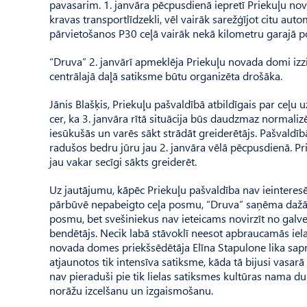
pavasarim. 1. janvāra pēcpusdienā iepretī Priekuļu no
kravas transportlīdzekli, vēl vairāk sarežģījot citu au
pārvietošanos P30 ceļā vairāk nekā kilometru garajā p
“Druva” 2. janvārī apmeklēja Priekuļu novada domi izzin
centrālajā daļā satiksme būtu organizēta drošāka.
Jānis Blašķis, Priekuļu pašvaldībā atbildīgais par ceļu
cer, ka 3. janvāra rītā situācija būs daudzmaz normalizē
iesūkušās un varēs sākt strādāt greiderētājs. Pašvaldībā 
radušos bedru jūru jau 2. janvāra vēlā pēcpusdienā. Pr
jau vakar secīgi sākts greiderēt.
Uz jautājumu, kāpēc Priekuļu pašvaldība nav ieinteresēt
pārbūvē nepabeigto ceļa posmu, “Druva” saņēma dažādas 
posmu, bet svešiniekus nav ieteicams novirzīt no galve
bendētājs. Necik labā stāvoklī neesot apbraucamās iela
novada domes priekšsēdētāja Elīna Stapulone lika sapr
atjaunotos tik intensīva satiksme, kāda tā bijusi vasarā
nav pieraduši pie tik lielas satiksmes kultūras nama d
norāžu izcelšanu un izgaismošanu.