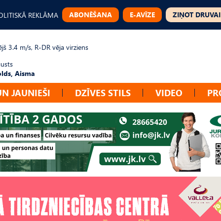
ABONĒŠANA
E-AVĪZE
ZIŅOT DRUVAI
OLITISKĀ REKLĀMA
jš 3.4 m/s, R-DR vēja virziens
gusts
lds, Aisma
UN JAUNIEŠI
DZĪVES STILS
VIDEO
PR