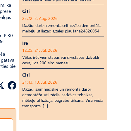
ām, ka
 prese
Citi
balgas
23:22, 2. Aug, 2026
Dažādi darbi-remonta,celtniecība,demontāža,
mēbeļu utiliāzācija,zāles pļaušana24826054
am P 30
īd –
Īrē
12:25, 21. Jūl, 2026
ošā
Vēlos īrēt vienistabas vai divistabas dzīvokli
a gatava
cēsīs, līdz 200 eiro mēnesī.
ties pie
Citi
21:43, 13. Jūl, 2026
Dažādi saimnieciskie un remonta darbi,
demontāža-utilizācija, sadzīves tehnikas,
mēbeļu utilizācija, pagrabu tīrīšana. Visa veida
transports. […]