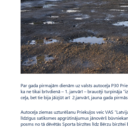
Par gada pirmajām dienām uz valsts autoceļa P30 Priekuļ
ka ne tikai brīvdienā – 1. janvārī – braucēji turpināja 
ceļa, bet tie bija jāizjūt arī 2.janvārī, jauna gada pir
Autoceļa ziemas uzturēšanu Priekuļos veic VAS “Latvij
līdzīgus satiksmes apgrūtinājumus jānovērš būvniekam 
posms no tā dēvētās Sporta birzītes līdz Bērzu birzītei