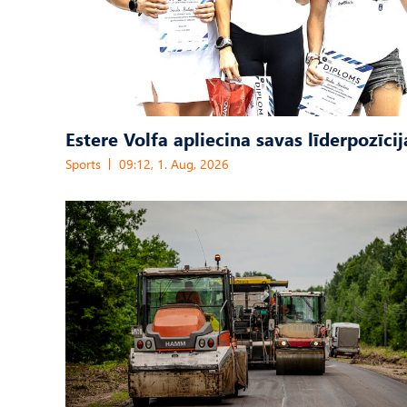
Estere Volfa apliecina savas līderpozīcij
Sports
09:12, 1. Aug, 2026