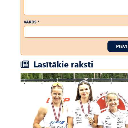
VĀRDS *
PIEV
Lasītākie raksti