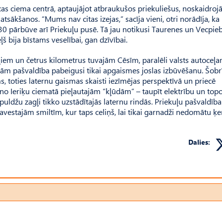
īcas ciema centrā, aptaujājot atbraukušos priekuliešus, noskaidroj
atsākšanos. “Mums nav citas izejas,” sacīja vieni, otri norādīja, ka
30 pārbūve arī Priekuļu pusē. Tā jau notikusi Taurenes un Vecpie
ļš bija bīstams veselībai, gan dzīvībai.
ļiem un četrus kilometrus tuvajām Cēsīm, paralēli valsts autoceļ
idām paš­valdība pabeigusi tikai apgaismes joslas izbūvēšanu. Šobr
, toties laternu gaismas skaisti iezīmējas perspektīvā un priecē
no Ieriķu ciematā pieļautajām “kļūdām” – taupīt elektrību un top
spuldžu zagļi tikko uzstādītajās laternu rindās. Priekuļu pašvaldīb
vestajām smiltīm, kur taps celiņš, lai tikai garnadži nedomātu ķer
Dalies: