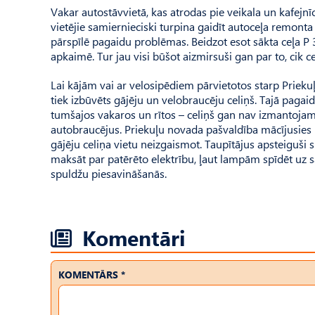
Vakar autostāvvietā, kas atrodas pie veikala un kafejn
vietējie samiernieciski turpina gaidīt autoceļa remonta 
pārspīlē pagaidu problēmas. Beidzot esot sākta ceļa P 
apkaimē. Tur jau visi būšot aizmirsuši gan par to, cik ce
Lai kājām vai ar velosipēdiem pārvietotos starp Prieku
tiek izbūvēts gājēju un velobraucēju celiņš. Tajā paga
tumšajos vakaros un rītos – celiņš gan nav izmantojams
autobraucējus. Priekuļu novada pašvaldība mācījusies 
gājēju celiņa vietu neizgaismot. Taupītājus apsteiguši 
maksāt par patērēto elektrību, ļaut lampām spīdēt uz sa
spuldžu piesavināšanās.
Komentāri
KOMENTĀRS *