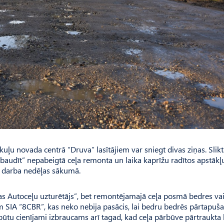
u novada centrā “Druva” lasītājiem var sniegt divas ziņas. Sliktā
“izbaudīt” nepabeigtā ceļa remonta un laika kaprīžu radītos apstākļ
mās darba nedēļas sākumā.
as Autoceļu uzturētājs”, bet remontējamajā ceļa posmā bedres vai
SIA “8CBR”, kas neko nebija pasācis, lai bedru bedrēs pārtapušai
 būtu cienījami izbraucams arī tagad, kad ceļa pārbūve pārtraukta 