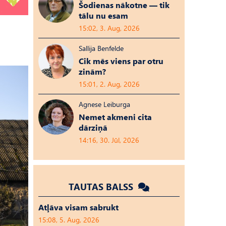
Šodienas nākotne — tik
tālu nu esam
15:02, 3. Aug, 2026
Sallija Benfelde
Cik mēs viens par otru
zinām?
15:01, 2. Aug, 2026
Agnese Leiburga
Nemet akmeni cita
dārziņā
14:16, 30. Jūl, 2026
TAUTAS BALSS
Atļāva visam sabrukt
15:08, 5. Aug, 2026