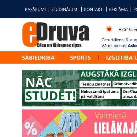
PASĀKUMI
SLUDINĀJUMI
KONTAKTI
REKLĀMA
P
+25° C, vē
Ceturtdiena, 6. au
Vārda dienas:
Asko
SABIEDRĪBA
SPORTS
IZGLĪTĪBA 