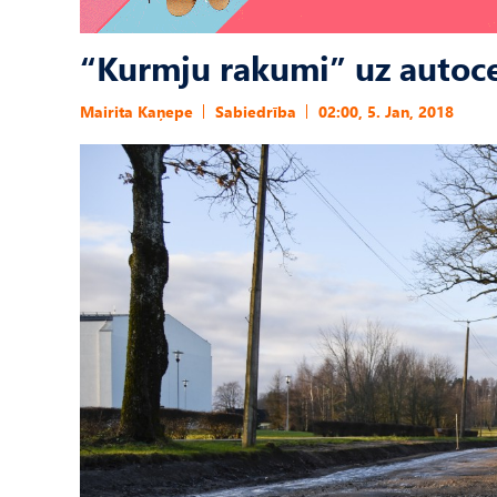
“Kurmju rakumi” uz autoce
Mairita Kaņepe
Sabiedrība
02:00, 5. Jan, 2018