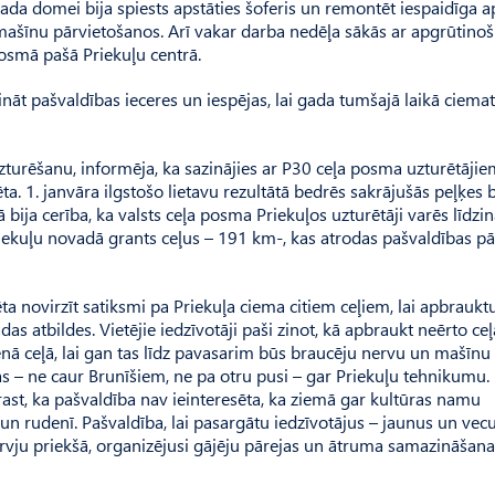
vada domei bija spiests apstāties šoferis un remontēt iespaidīga 
tomašīnu pārvietošanos. Arī vakar darba nedēļa sākās ar apgrūtino
osmā pašā Priekuļu centrā.
āt paš­valdības ieceres un iespējas, lai gada tumšajā laikā ciema
 uzturēšanu, informēja, ka sazinājies ar P30 ceļa posma uzturētāji
ta. 1. janvāra ilgstošo lietavu rezultātā bedrēs sakrājušās peļķes 
bija cerība, ka valsts ceļa posma Prie­kuļos uzturētāji varēs līdzin
iekuļu novadā grants ceļus – 191 km-, kas atrodas pašvaldības pā
a novirzīt satiksmi pa Priekuļa ciema citiem ceļiem, lai apbraukt
atbildes. Vietējie iedzīvotāji paši zinot, kā apbraukt neērto ceļ
nā ceļā, lai gan tas līdz pavasarim būs braucēju nervu un mašīnu
s – ne caur Brunīšiem, ne pa otru pusi – gar Priekuļu tehnikumu.
ast, ka pašvaldība nav ieinteresēta, ka ziemā gar kultūras namu
 un rudenī. Pašvaldība, lai pasargātu iedzīvotājus – jaunus un vecu
urvju priekšā, organizējusi gājēju pār­ejas un ātruma samazināšan