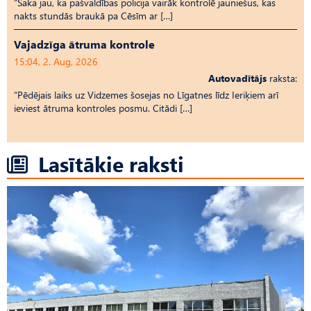
“Saka jau, ka pašvaldības policija vairāk kontrolē jauniešus, kas
nakts stundās braukā pa Cēsīm ar […]
Vajadzīga ātruma kontrole
15:04, 2. Aug, 2026
Autovadītājs
raksta:
“Pēdējais laiks uz Vid­ze­mes šosejas no Līgatnes līdz Ieriķiem arī
ieviest ātruma kontroles posmu. Citādi […]
Lasītākie raksti