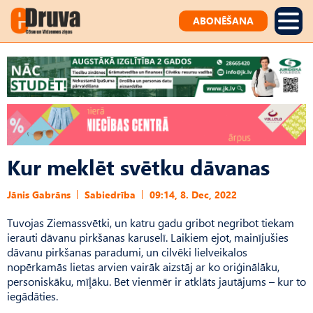
ABONĒŠANA
Kur meklēt svētku dāvanas
Jānis Gabrāns
Sabiedrība
09:14, 8. Dec, 2022
Tuvojas Ziemassvētki, un katru gadu gribot negribot tiekam
ierauti dāvanu pirkšanas karuselī. Laikiem ejot, mainījušies
dāvanu pirkšanas paradumi, un cilvēki lielveikalos
nopērkamās lietas arvien vairāk aizstāj ar ko oriģinālāku,
personiskāku, mīļāku. Bet vienmēr ir atklāts jautājums – kur to
iegādāties.