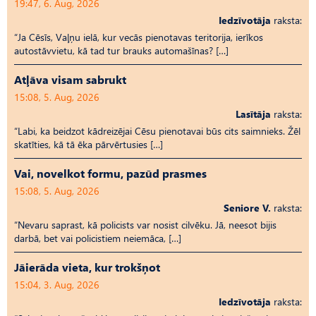
19:47, 6. Aug, 2026
Iedzīvotāja
raksta:
“Ja Cēsīs, Vaļņu ielā, kur vecās pienotavas teritorija, ierīkos
autostāvvietu, kā tad tur brauks automašīnas? […]
Atļāva visam sabrukt
15:08, 5. Aug, 2026
Lasītāja
raksta:
“Labi, ka beidzot kādreizējai Cēsu pienotavai būs cits saimnieks. Žēl
skatīties, kā tā ēka pārvērtusies […]
Vai, novelkot formu, pazūd prasmes
15:08, 5. Aug, 2026
Seniore V.
raksta:
“Nevaru saprast, kā policists var nosist cilvēku. Jā, neesot bijis
darbā, bet vai policistiem neiemāca, […]
Jāierāda vieta, kur trokšņot
15:04, 3. Aug, 2026
Iedzīvotāja
raksta: