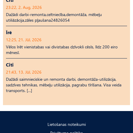
23:22, 2. Aug, 2026
Dažādi darbi-remonta,celtniecība,demontāža, mēbeļu
utiliāzācija,zāles pļaušana24826054
Īrē
12:25, 21. Jūl, 2026
Vēlos īrēt vienistabas vai divistabas dzīvokli cēsīs, līdz 200 eiro
mēnesī.
Citi
21:43, 13. Jūl, 2026
Dažādi saimnieciskie un remonta darbi, demontāža-utilizācija,
sadzīves tehnikas, mēbeļu utilizācija, pagrabu tīrīšana. Visa veida
transports. […]
Lietošanas noteikumi
Privātuma politika