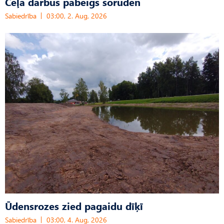
Ceļa darbus pabeigs šoruden
Sabiedrība
03:00, 2. Aug, 2026
Ūdensrozes zied pagaidu dīķī
Sabiedrība
03:00, 4. Aug, 2026