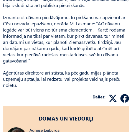
bija izsludināta arī publiska pieteikšanās.
Izmantojot dāvanu piedāvājumu, to pirkšanu var apvienot ar
Cēsu novada iepazīšanu, norāda M. Lasmane: “Arī dāvanu
iegāde var būt viens no tūrisma elementiem. Kartē rodama
informācija ne tikai par vietām, kur pirkt dāvanas, tur minēti
arī datumi un vietas, kur plānoti Ziemassvētku tirdziņi. Jau
domājam par nākamo gadu, kad kartē gribētu atzīmēt arī
vietas, kur piedāvā radošas meistarklases svētku dāvanu
gatavošanai.”
Aģentūras direktore arī stāsta, ka pēc gadu mijas plānota
uzņēmēju aptauja, lai redzētu, vai projekts veicinājis preču
noietu.
Dalies:
DOMAS UN VIEDOKĻI
Agnese Leiburga