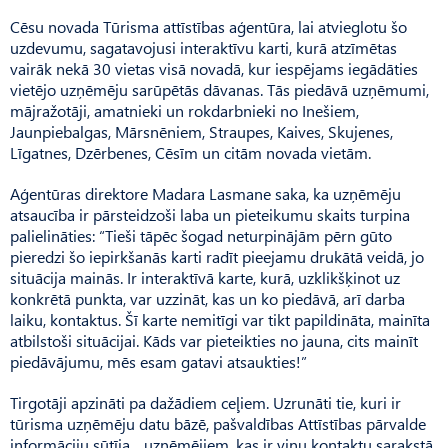
Cēsu novada Tūrisma attīstības aģentūra, lai atvieglotu šo
uzdevumu, sagatavojusi interaktīvu karti, kurā atzīmētas
vairāk nekā 30 vietas visā novadā, kur iespējams iegādāties
vietējo uzņēmēju sarūpētās dāvanas. Tās piedāvā uzņēmumi,
mājražotāji, amatnieki un rokdarbnieki no Inešiem,
Jaunpiebalgas, Mārsnēniem, Straupes, Kaives, Skujenes,
Līgatnes, Dzērbenes, Cēsīm un citām novada vietām.
Aģentūras direktore Madara Lasmane saka, ka uzņēmēju
atsaucība ir pārsteidzoši laba un pieteikumu skaits turpina
palielināties: “Tieši tāpēc šogad neturpinājām pērn gūto
pieredzi šo iepirkšanās karti radīt pieejamu drukātā veidā, jo
situācija mainās. Ir interaktīvā karte, kurā, uzklikšķinot uz
konkrētā punkta, var uzzināt, kas un ko piedāvā, arī darba
laiku, kontaktus. Šī karte nemitīgi var tikt papildināta, mainīta
atbilstoši situācijai. Kāds var pieteikties no jauna, cits mainīt
piedāvājumu, mēs esam gatavi atsaukties!”
Tirgotāji apzināti pa dažādiem ceļiem. Uzrunāti tie, kuri ir
tūrisma uzņēmēju datu bāzē, paš­valdības Attīstības pārvalde
informāciju sūtīja uzņēmējiem, kas ir viņu kontaktu sarakstā,