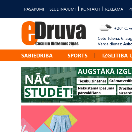
PASĀKUMI
SLUDINĀJUMI
KONTAKTI
REKLĀMA
P
+20° C, vē
Ceturtdiena, 6. au
Vārda dienas:
Asko
SABIEDRĪBA
SPORTS
IZGLĪTĪBA 