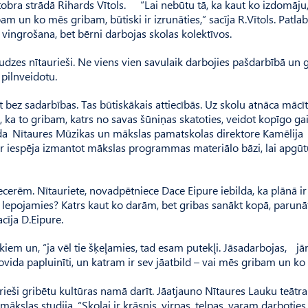
ktobra strādā Rihards Vītols. “Lai nebūtu tā, ka kaut ko izdomāju
bam un ko mēs gribam, būtiski ir izrunāties,” sacīja R.Vītols. Patla
vingrošana, bet bērni darbojas skolas kolektīvos.
udzes nītaurieši. Ne viens vien savulaik darbojies pašdarbībā un 
i pilnveidotu.
kt bez sadarbības. Tas būtiskākais attiecībās. Uz skolu atnāca mācīt
 ka to gribam, katrs no savas šūniņas skatoties, veidot kopīgo gai
auda Nītaures Mūzikas un mākslas pamatskolas direktore Kamēlija
, ir iespēja izmantot mākslas programmas materiālo bāzi, lai apgūt
ecerēm. Nītauriete, novadpētniece Dace Eipure iebilda, ka plānā ir 
 ko lepojamies? Katrs kaut ko darām, bet gribas sanākt kopā, parunāt
acīja D.Eipure.
kiem un, “ja vēl tie šķeļamies, tad esam putekļi. Jāsadarbojas, j
vida papluinīti, un katram ir sev jāatbild – vai mēs gribam un k
ieši gribētu kultūras namā darīt. Jā­atjauno Nītaures Lauku teātra
s mākslas studija. “Skolai ir krāsnis, virpas, telpas, varam darboties