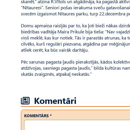
skanēt,” atzina R.Vītols un atgādināja, ka pagastā aktī
“Nītaureņi”. Seniori pošas ierakuma sveču gatavošanai,
svecēm izgaismot Nītaures parku, turp 22.decembra pēc
Domu apmaiņa raisījās par to, ka ļoti bieži nākas dzird
biedrības vadītāja Maira Prikule bija tieša: “Nav vajadzīg
viņš meklē, kas kur notiek. Tās ir parastās atrunas, ka 
cilvēks, kurš regulāri piezvana, atgādina par mēģinājum
atliek cerēt, ka būs vairāk darītāju.
Pēc sarunas pagasta ļaudis pierakstījās, kādos kolektīvo
atdzīvojas, sasniegs pagasta ļaudis,” bilda kultūras na
skatās zvaigznēs, atpakaļ neskatās.”
Komentāri
KOMENTĀRS *