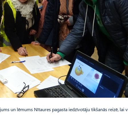
nājums un lēmums Nītaures pagasta iedzīvotāju tikšanās reizē, lai v