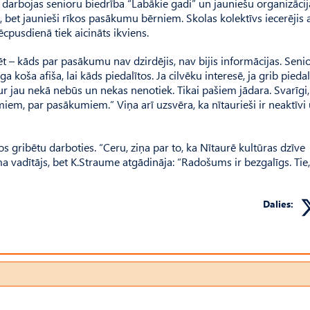
vi darbojas senioru biedrība “Labākie gadi” un jauniešu organizācij
 bet jaunieši rīkos pasākumu bērniem. Skolas kolektīvs iecerējis 
pusdienā tiek aicināts ikviens.
ēt – kāds par pasākumu nav dzirdējis, nav bijis informācijas. Seni
a koša afiša, lai kāds piedalītos. Ja cilvēku interesē, ja grib piedalī
tur jau nekā nebūs un nekas nenotiek. Tikai pašiem jādara. Svarīgi,
iem, par pasākumiem.” Viņa arī uzsvēra, ka nītaurieši ir neaktīvi
s gribētu darboties. “Ceru, ziņa par to, ka Nītaurē kultūras dzīve
ma vadītājs, bet K.Straume atgādināja: “Radošums ir bezgalīgs. Tie,
Dalies: