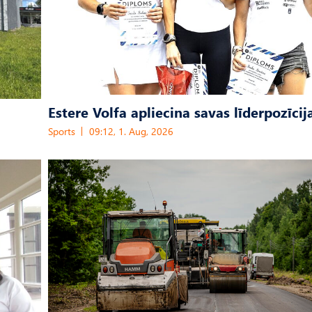
Estere Volfa apliecina savas līderpozīcij
Sports
09:12, 1. Aug, 2026