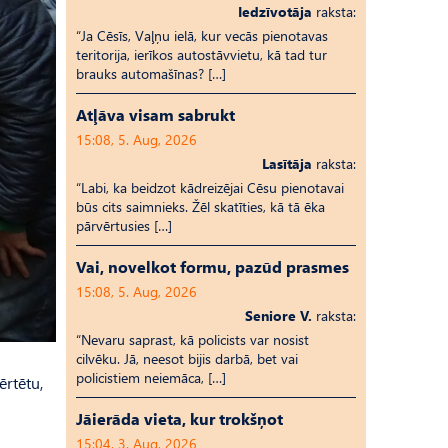
Iedzīvotāja
raksta:
“Ja Cēsīs, Vaļņu ielā, kur vecās pienotavas
teritorija, ierīkos autostāvvietu, kā tad tur
brauks automašīnas? […]
Atļāva visam sabrukt
15:08, 5. Aug, 2026
Lasītāja
raksta:
“Labi, ka beidzot kādreizējai Cēsu pienotavai
būs cits saimnieks. Žēl skatīties, kā tā ēka
pārvērtusies […]
Vai, novelkot formu, pazūd prasmes
15:08, 5. Aug, 2026
Seniore V.
raksta:
“Nevaru saprast, kā policists var nosist
cilvēku. Jā, neesot bijis darbā, bet vai
policistiem neiemāca, […]
ērtētu,
Jāierāda vieta, kur trokšņot
15:04, 3. Aug, 2026