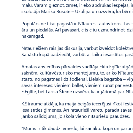
mālu. Varam gleznot, zīmēt, ir eko apdrukas iespējas, ir
skolotāja Marika Busote – Uzuliņa un uzsvēra, ka bērni 
Populārs ne tikai pagastā ir Nītaures Tautas koris. T
āru un piedalās. Arī pavasarī, cits citu uzmundrinot, d
nākamgad.
Nītauriešiem raisījās diskusija, varbūt izveidot kolektīv
Sanāktu kopā padziedāt, varbūt ar laiku iesaistītos pa
Amatas apvienības pārvaldes vadītāja Elita Eglīte atgādi
saknēm, kultūrvēsturisko mantojumu, to, ar ko Nītaure
stāstu no pagātnes līdz šodienai. Lielākā bagātība – 
savas intereses: vieniem ballēt, vieniem runāt par vēst
E.Eglīte, bet Larisa Šteine uzsvēra, ka ir jādomā par Nī
K.Straume atklāja, ka maija beigās iecerējusi rīkot fest
iesaistīties ģimenes. Arī nītaurieši varētu parādīt sav
jārīko salidojums, jo skola vieno nītauriešu paaudzes.
“Mums ir tik daudz iemeslu, lai sanāktu kopā un parunāt