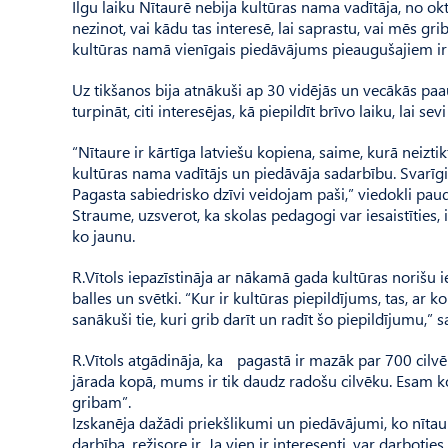
Ilgu laiku Nītaurē nebija kultūras nama vadītāja, no o
nezinot, vai kādu tas interesē, lai saprastu, vai mēs gri
kultūras namā vienīgais piedāvājums pieaugušajiem ir 
Uz tikšanos bija atnākuši ap 30 vidējās un vecākās paa
turpināt, citi interesējas, kā piepildīt brīvo laiku, lai sev
“Nītaure ir kārtīga latviešu kopiena, saime, kurā neizti
kultūras nama vadītājs un piedāvāja sadarbību. Svarīgi,
Pa­gasta sabiedrisko dzīvi veidojam paši,” viedokli p
Straume, uzsverot, ka skolas pedagogi var iesaistīties
ko jaunu.
R.Vītols iepazīstināja ar nākamā gada kultūras norišu i
balles un svētki. “Kur ir kultūras piepildījums, tas, ar
sanākuši tie, kuri grib darīt un radīt šo piepildījumu,” s
R.Vītols atgādināja, ka pagastā ir mazāk par 700 cilvē
jārada kopā, mums ir tik daudz radošu cilvēku. Esam ko
gribam”.
Izskanēja dažādi priekšlikumi un piedāvājumi, ko nītaur
darbība, režisore ir. Ja vien ir interesenti, var darbotie