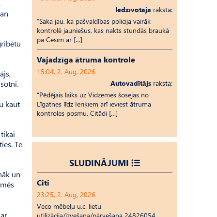
,
Iedzīvotāja
raksta:
ban
“Saka jau, ka pašvaldības policija vairāk
kontrolē jauniešus, kas nakts stundās braukā
pa Cēsīm ar […]
gribētu
Vajadzīga ātruma kontrole
15:04, 2. Aug, 2026
ājs,
sotni.
Autovadītājs
raksta:
“Pēdējais laiks uz Vid­ze­mes šosejas no
u kaut
Līgatnes līdz Ieriķiem arī ieviest ātruma
kontroles posmu. Citādi […]
tikai
ies. Te
SLUDINĀJUMI
ānāk un
Citi
o mēs
23:25, 2. Aug, 2026
Veco mēbeļu u.c. lietu
 ar
utilizācija/izvešana/pārvešana 24826054