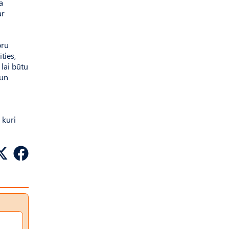
a
ar
oru
ties,
 lai būtu
 un
 kuri