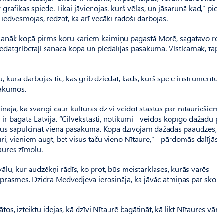
 grafikas spiede. Tikai jāvienojas, kurš vēlas, un jāsarunā kad,” pi
iedvesmojas, redzot, ka arī vecāki radoši darbojas.
as sanāk kopā pirms koru kariem kaimiņu pagastā Morē, sagatavo r
ziedātgribētāji sanāca kopā un piedalījās pasākumā. Visticamāk, tā
u, kurā darbojas tie, kas grib dziedāt, kāds, kurš spēlē instrumentu
sākumos.
nāja, ka svarīgi caur kultūras dzīvi veidot stāstus par nītauriešie
 ir bagāta Latvijā. “Cilvēkstāsti, notikumi veidos kopīgo dažādu
viņus sapulcināt vienā pasākumā. Kopā dzīvojam dažādas paaudzes,
uri, vieniem augt, bet visus taču vieno Nītaure,” pārdomās dalījā
taures zīmolu.
ivālu, kur audzēkņi rādīs, ko prot, būs meistarklases, kurās varēs
as prasmes. Dzidra Medvedjeva ierosināja, ka jāvāc atmiņas par sko
os, izteiktu idejas, kā dzīvi Nītaurē bagātināt, kā likt Nītaures v