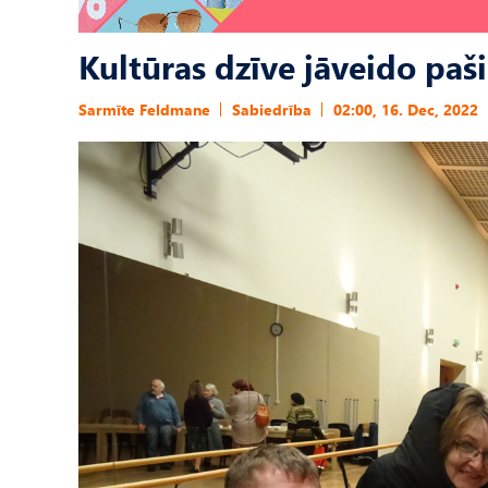
Kultūras dzīve jāveido paš
Sarmīte Feldmane
Sabiedrība
02:00, 16. Dec, 2022