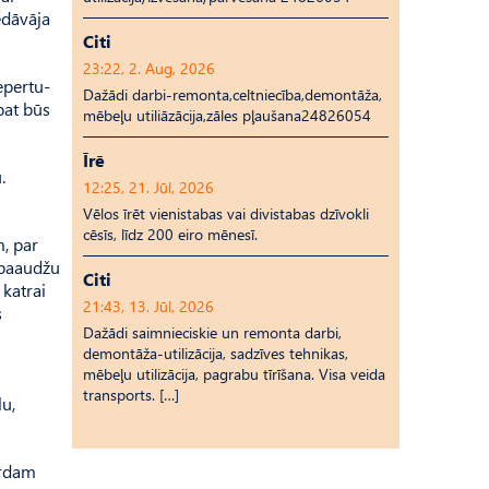
edāvāja
Citi
23:22, 2. Aug, 2026
epertu­
Dažādi darbi-remonta,celtniecība,demontāža,
pat būs
mēbeļu utiliāzācija,zāles pļaušana24826054
Īrē
.
12:25, 21. Jūl, 2026
Vēlos īrēt vienistabas vai divistabas dzīvokli
cēsīs, līdz 200 eiro mēnesī.
m, par
 paaudžu
Citi
 katrai
21:43, 13. Jūl, 2026
s
Dažādi saimnieciskie un remonta darbi,
demontāža-utilizācija, sadzīves tehnikas,
mēbeļu utilizācija, pagrabu tīrīšana. Visa veida
transports. […]
lu,
ārdam