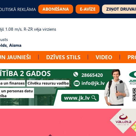
ABONĒŠANA
E-AVĪZE
ZIŅOT DRUVAI
OLITISKĀ REKLĀMA
jš 1.08 m/s, R-ZR vēja virziens
gusts
lds, Aisma
UN JAUNIEŠI
DZĪVES STILS
VIDEO
PR