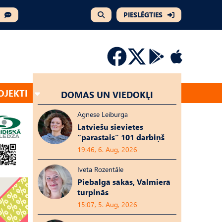
PIESLĒGTIES
OJEKTI
DOMAS UN VIEDOKĻI
Agnese Leiburga
Latviešu sievietes
“parastais” 101 darbiņš
19:46, 6. Aug, 2026
Iveta Rozentāle
Piebalgā sākās, Valmierā
turpinās
15:07, 5. Aug, 2026