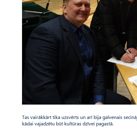
Tas vairākkārt tika uzsvērts un arī bija galvenais seci
kādai vajadzētu būt kultūras dzīvei pagastā.