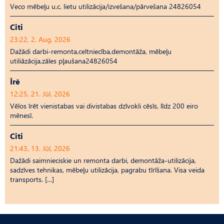
Veco mēbeļu u.c. lietu utilizācija/izvešana/pārvešana 24826054
Citi
23:22, 2. Aug, 2026
Dažādi darbi-remonta,celtniecība,demontāža, mēbeļu
utiliāzācija,zāles pļaušana24826054
Īrē
12:25, 21. Jūl, 2026
Vēlos īrēt vienistabas vai divistabas dzīvokli cēsīs, līdz 200 eiro
mēnesī.
Citi
21:43, 13. Jūl, 2026
Dažādi saimnieciskie un remonta darbi, demontāža-utilizācija,
sadzīves tehnikas, mēbeļu utilizācija, pagrabu tīrīšana. Visa veida
transports. […]