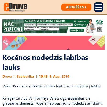
ABONĒŠANA
Kocēnos nodedzis labības
lauks
Druva
Sabiedrība
10:45, 5. Aug, 2014
Vakar Kocēnos nodedzis labības lauks piecu hektāru platībā.
Kā aģentūru LETA informēja Valsts ugunsdzēsības un
glābšanas dienestā, kopā ar labības lauku nodedzis arī šķūnis