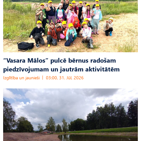
“Vasara Mālos” pulcē bērnus radošam
piedzīvojumam un jautrām aktivitātēm
Izglītība un jaunieši
03:00, 31. Jūl, 2026