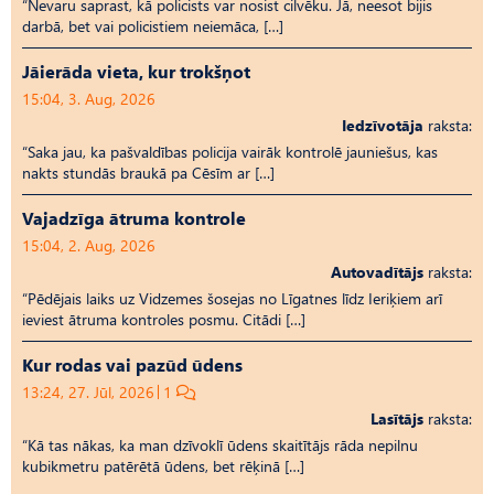
“Nevaru saprast, kā policists var nosist cilvēku. Jā, neesot bijis
darbā, bet vai policistiem neiemāca, […]
Jāierāda vieta, kur trokšņot
15:04, 3. Aug, 2026
Iedzīvotāja
raksta:
“Saka jau, ka pašvaldības policija vairāk kontrolē jauniešus, kas
nakts stundās braukā pa Cēsīm ar […]
Vajadzīga ātruma kontrole
15:04, 2. Aug, 2026
Autovadītājs
raksta:
“Pēdējais laiks uz Vid­ze­mes šosejas no Līgatnes līdz Ieriķiem arī
ieviest ātruma kontroles posmu. Citādi […]
Kur rodas vai pazūd ūdens
13:24, 27. Jūl, 2026
1
Lasītājs
raksta:
“Kā tas nākas, ka man dzīvoklī ūdens skaitītājs rāda nepilnu
kubikmetru patērētā ūdens, bet rēķinā […]