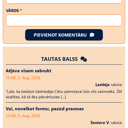
VĀRDS *
PIEVIENOT KOMENTĀRU
TAUTAS BALSS
Atļāva visam sabrukt
15:08, 5. Aug, 2026
Lasītāja
raksta:
“Labi, ka beidzot kādreizējai Cēsu pienotavai būs cits saimnieks. Žēl
skatīties, kā tā ēka pārvērtusies […]
Vai, novelkot formu, pazūd prasmes
15:08, 5. Aug, 2026
Seniore V.
raksta: