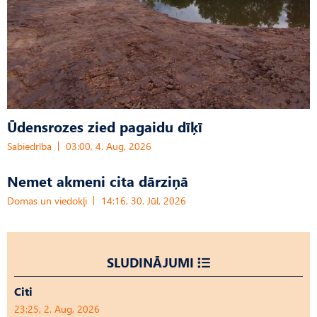
Ūdensrozes zied pagaidu dīķī
Sabiedrība
03:00, 4. Aug, 2026
Nemet akmeni cita dārziņā
Domas un viedokļi
14:16, 30. Jūl, 2026
SLUDINĀJUMI
Citi
23:25, 2. Aug, 2026