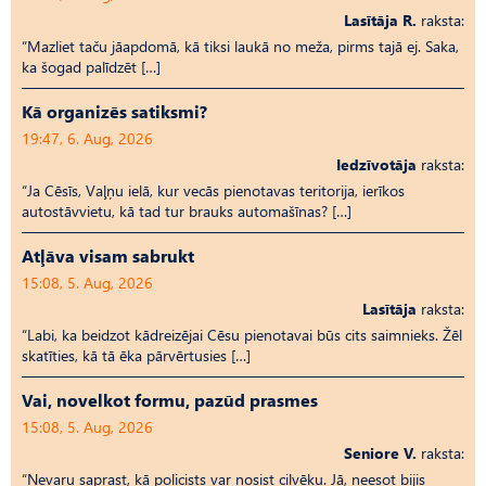
Lasītāja R.
raksta:
“Mazliet taču jāapdomā, kā tiksi laukā no meža, pirms tajā ej. Saka,
ka šogad palīdzēt […]
Kā organizēs satiksmi?
19:47, 6. Aug, 2026
Iedzīvotāja
raksta:
“Ja Cēsīs, Vaļņu ielā, kur vecās pienotavas teritorija, ierīkos
autostāvvietu, kā tad tur brauks automašīnas? […]
Atļāva visam sabrukt
15:08, 5. Aug, 2026
Lasītāja
raksta:
“Labi, ka beidzot kādreizējai Cēsu pienotavai būs cits saimnieks. Žēl
skatīties, kā tā ēka pārvērtusies […]
Vai, novelkot formu, pazūd prasmes
15:08, 5. Aug, 2026
Seniore V.
raksta:
“Nevaru saprast, kā policists var nosist cilvēku. Jā, neesot bijis