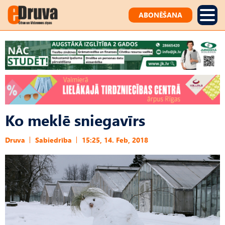
ABONĒŠANA
Ko meklē sniegavīrs
Druva
Sabiedrība
15:25, 14. Feb, 2018