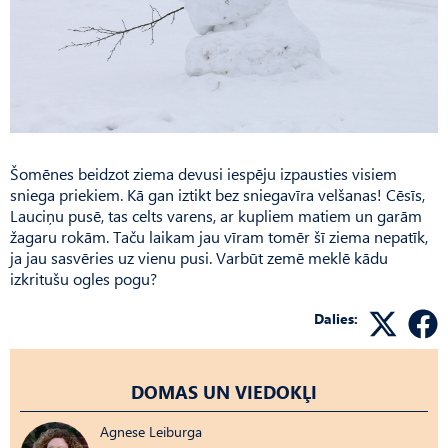
Šomēnes beidzot ziema devusi iespēju izpausties visiem
sniega priekiem. Kā gan iztikt bez sniegavīra velšanas! Cēsīs,
Lauciņu pusē, tas celts varens, ar kupliem matiem un garām
žagaru rokām. Taču laikam jau vīram tomēr šī ziema nepatīk,
ja jau sasvēries uz vienu pusi. Varbūt zemē meklē kādu
izkritušu ogles pogu?
Dalies:
DOMAS UN VIEDOKĻI
Agnese Leiburga