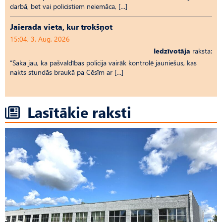
darbā, bet vai policistiem neiemāca, […]
Jāierāda vieta, kur trokšņot
15:04, 3. Aug, 2026
Iedzīvotāja
raksta:
“Saka jau, ka pašvaldības policija vairāk kontrolē jauniešus, kas
nakts stundās braukā pa Cēsīm ar […]
Lasītākie raksti