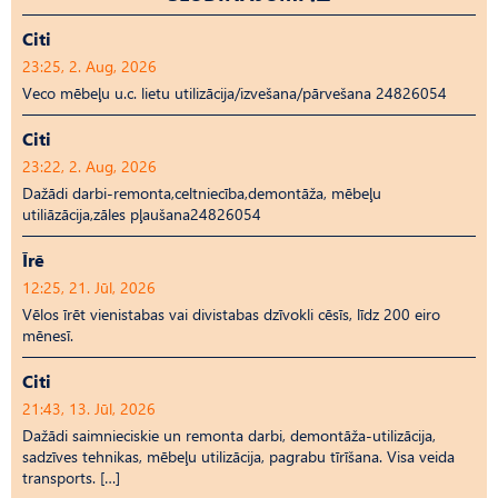
Citi
23:25, 2. Aug, 2026
Veco mēbeļu u.c. lietu utilizācija/izvešana/pārvešana 24826054
Citi
23:22, 2. Aug, 2026
Dažādi darbi-remonta,celtniecība,demontāža, mēbeļu
utiliāzācija,zāles pļaušana24826054
Īrē
12:25, 21. Jūl, 2026
Vēlos īrēt vienistabas vai divistabas dzīvokli cēsīs, līdz 200 eiro
mēnesī.
Citi
21:43, 13. Jūl, 2026
Dažādi saimnieciskie un remonta darbi, demontāža-utilizācija,
sadzīves tehnikas, mēbeļu utilizācija, pagrabu tīrīšana. Visa veida
transports. […]