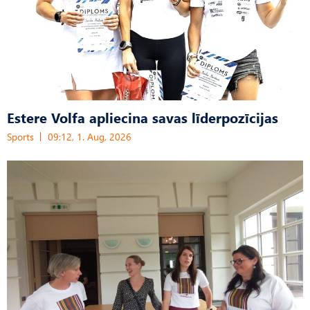
Estere Volfa apliecina savas līderpozīcijas
Sports
09:12, 1. Aug, 2026