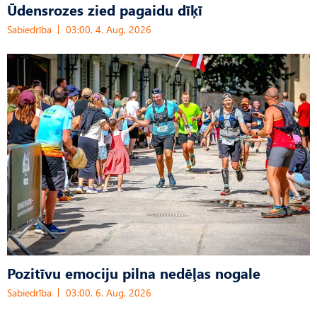
Ūdensrozes zied pagaidu dīķī
Sabiedrība
03:00, 4. Aug, 2026
Pozitīvu emociju pilna nedēļas nogale
Sabiedrība
03:00, 6. Aug, 2026