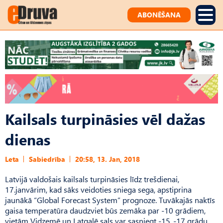
ABONĒŠANA
Kailsals turpināsies vēl dažas
dienas
Leta
Sabiedrība
20:58, 13. Jan, 2018
Latvijā valdošais kailsals turpināsies līdz trešdienai,
17.janvārim, kad sāks veidoties sniega sega, apstiprina
jaunākā “Global Forecast System” prognoze. Tuvākajās naktīs
gaisa temperatūra daudzviet būs zemāka par -10 grādiem,
vietām Vidzemē un Latgalē sals var sasniegt -15..-17 grādu.