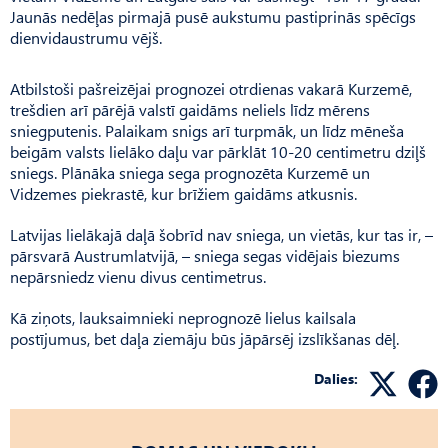
Jaunās nedēļas pirmajā pusē aukstumu pastiprinās spēcīgs
dienvidaustrumu vējš.
Atbilstoši pašreizējai prognozei otrdienas vakarā Kurzemē,
trešdien arī pārējā valstī gaidāms neliels līdz mērens
sniegputenis. Palaikam snigs arī turpmāk, un līdz mēneša
beigām valsts lielāko daļu var pārklāt 10-20 centimetru dziļš
sniegs. Plānāka sniega sega prognozēta Kurzemē un
Vidzemes piekrastē, kur brīžiem gaidāms atkusnis.
Latvijas lielākajā daļā šobrīd nav sniega, un vietās, kur tas ir, –
pārsvarā Austrumlatvijā, – sniega segas vidējais biezums
nepārsniedz vienu divus centimetrus.
Kā ziņots, lauksaimnieki neprognozē lielus kailsala
postījumus, bet daļa ziemāju būs jāpārsēj izslīkšanas dēļ.
Dalies: