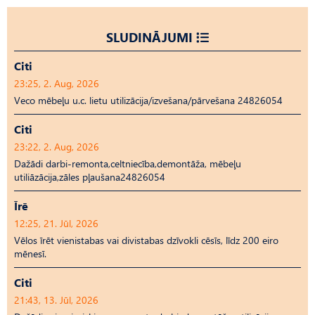
SLUDINĀJUMI
Citi
23:25, 2. Aug, 2026
Veco mēbeļu u.c. lietu utilizācija/izvešana/pārvešana 24826054
Citi
23:22, 2. Aug, 2026
Dažādi darbi-remonta,celtniecība,demontāža, mēbeļu
utiliāzācija,zāles pļaušana24826054
Īrē
12:25, 21. Jūl, 2026
Vēlos īrēt vienistabas vai divistabas dzīvokli cēsīs, līdz 200 eiro
mēnesī.
Citi
21:43, 13. Jūl, 2026