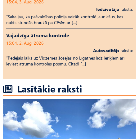
15:04, 3. Aug, 2026
Iedzīvotāja
raksta:
“Saka jau, ka pašvaldības policija vairāk kontrolē jauniešus, kas
nakts stundās braukā pa Cēsīm ar […]
Vajadzīga ātruma kontrole
15:04, 2. Aug, 2026
Autovadītājs
raksta:
“Pēdējais laiks uz Vid­ze­mes šosejas no Līgatnes līdz Ieriķiem arī
ieviest ātruma kontroles posmu. Citādi […]
Lasītākie raksti