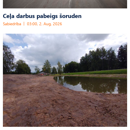
Ceļa darbus pabeigs šoruden
Sabiedrība
03:00, 2. Aug, 2026