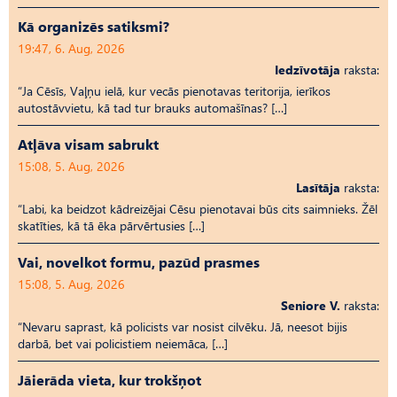
Kā organizēs satiksmi?
19:47, 6. Aug, 2026
Iedzīvotāja
raksta:
“Ja Cēsīs, Vaļņu ielā, kur vecās pienotavas teritorija, ierīkos
autostāvvietu, kā tad tur brauks automašīnas? […]
Atļāva visam sabrukt
15:08, 5. Aug, 2026
Lasītāja
raksta:
“Labi, ka beidzot kādreizējai Cēsu pienotavai būs cits saimnieks. Žēl
skatīties, kā tā ēka pārvērtusies […]
Vai, novelkot formu, pazūd prasmes
15:08, 5. Aug, 2026
Seniore V.
raksta:
“Nevaru saprast, kā policists var nosist cilvēku. Jā, neesot bijis
darbā, bet vai policistiem neiemāca, […]
Jāierāda vieta, kur trokšņot