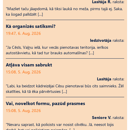
Lasītāja R.
raksta:
“Mazliet taču jāapdomā, kā tiksi laukā no meža, pirms tajā ej. Saka,
ka šogad palīdzēt […]
Kā organizēs satiksmi?
19:47, 6. Aug, 2026
Iedzīvotāja
raksta:
“Ja Cēsīs, Vaļņu ielā, kur vecās pienotavas teritorija, ierīkos
autostāvvietu, kā tad tur brauks automašīnas? […]
Atļāva visam sabrukt
15:08, 5. Aug, 2026
Lasītāja
raksta:
“Labi, ka beidzot kādreizējai Cēsu pienotavai būs cits saimnieks. Žēl
skatīties, kā tā ēka pārvērtusies […]
Vai, novelkot formu, pazūd prasmes
15:08, 5. Aug, 2026
Seniore V.
raksta:
“Nevaru saprast, kā policists var nosist cilvēku. Jā, neesot bijis
darbā, bet vai policistiem neiemāca, […]