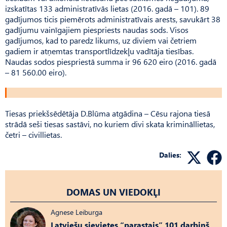
izskatītas 133 administratīvās lietas (2016. gadā – 101). 89
gadījumos ticis piemērots administratīvais arests, savukārt 38
gadījumu vainīgajiem piespriests naudas sods. Visos
gadījumos, kad to paredz likums, uz diviem vai četriem
gadiem ir atņemtas transportlīdzekļu vadītāja tiesības.
Naudas sodos piespriestā summa ir 96 620 eiro (2016. gadā
– 81 560.00 eiro).
Tiesas priekšsēdētāja D.Blūma atgādina – Cēsu rajona tiesā
strādā seši tiesas sastāvi, no kuriem divi skata krimināllietas,
četri – civillietas.
Dalies:
DOMAS UN VIEDOKĻI
Agnese Leiburga
Latviešu sievietes “parastais” 101 darbiņš