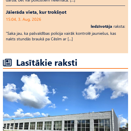
Jāierāda vieta, kur trokšņot
15:04, 3. Aug, 2026
Iedzīvotāja
raksta:
“Saka jau, ka pašvaldības policija vairāk kontrolē jauniešus, kas
nakts stundās braukā pa Cēsīm ar […]
Lasītākie raksti