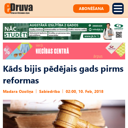
ABONĒŠANA
Kāds bijis pēdējais gads pirms
reformas
Madara Ozoliņa
Sabiedrība
02:00, 10. Feb, 2018