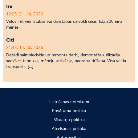
Īrē
12:25, 21. Jūl, 2026
Vēlos īrēt vienistabas vai divistabas dzīvokli cēsīs, līdz 200 eiro
mēnesī.
Citi
21:43, 13. Jūl, 2026
Dažādi saimnieciskie un remonta darbi, demontāža-utilizācija,
sadzīves tehnikas, mēbeļu utilizācija, pagrabu tīrīšana. Visa veida
transports. […]
Lietošanas noteikumi
Privātuma politika
Sīkdatņu politika
Atcelšanas politika
Autortiesības