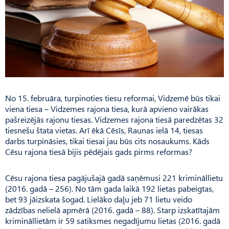
No 15. februāra, turpinoties tiesu reformai, Vidzemē būs tikai
viena tiesa – Vidzemes rajona tiesa, kurā apvieno vairākas
pašreizējās rajonu tiesas. Vidzemes rajona tiesā paredzētas 32
tiesnešu štata vietas. Arī ēkā Cēsīs, Raunas ielā 14, tiesas
darbs turpināsies, tikai tiesai jau būs cits nosaukums. Kāds
Cēsu rajona tiesā bijis pēdējais gads pirms reformas?
Cēsu rajona tiesa pagājušajā gadā saņēmusi 221 krimināllietu
(2016. gadā – 256). No tām gada laikā 192 lietas pabeigtas,
bet 93 jāizskata šogad. Lielāko daļu jeb 71 lietu veido
zādzības nelielā apmērā (2016. gadā – 88). Starp izskatītajām
krimināllietām ir 59 satiksmes negadījumu lietas (2016. gadā