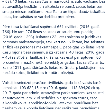
– 63); 10 lietas, kas saistītas ar narkotikām, auto vadīšanu bez
autovadītāja tiesībām un alkohola reibumā, četras lietas par
smagu miesas bojājumu izdarīšanu un tikpat daudz izskatītas
lietas, kas saistītas ar vardarbību pret bērnu.
Pērn tiesa izskatīšanai saņēmusi 661 civillietu (2016. gadā –
766). No tām 276 lietas saistītas ar zaudējumu piedziņu
(2016. gadā – 293). Izskatītas 22 lietas saistībā ar juridiskas
personas maksātnespēju, savukārt no 36 lietām, kas saistītas
ar fiziskas personas maksātnespēju, pabeigtas 25 lietas. Pērn
Cēsu rajona tiesa saņēmusi izskatīšanai 40 lietas (2016. gadā
– 45) saistībā ar laulības šķiršanu, kas esot par aptuveni 60
procentiem mazāk nekā iepriekšējos gados. Tas saistīts ar to,
ka no 2011. gada šķiršanās lietas, kurās starp laulātajiem nav
nekādu strīdu, lielākoties ir notāru pārziņā.
Valstij, iesniedzot prasības civillietās, gada laikā valsts kasē
iemaksāti 103 622,15 eiro (2016. gadā – 118 894,20 eiro).
2017. gadā par administratīvajiem pārkāpumiem, kas saistīti
ar autovadītājiem, kuri sēdušies pie spēkrata stūres, esot
alkoholisko vai apreibinošo vielu ietekmē, braukšanu bez
tiesībām vai alkohola lietošanu pēc satiksmes negadījuma,