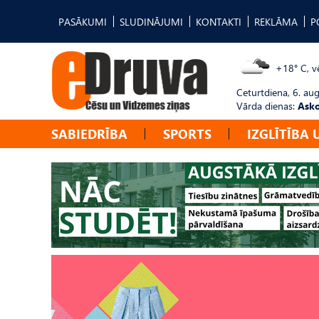
PASĀKUMI
SLUDINĀJUMI
KONTAKTI
REKLĀMA
P
+18° C, vē
Ceturtdiena, 6. au
Vārda dienas:
Asko
SABIEDRĪBA
SPORTS
IZGLĪTĪBA 