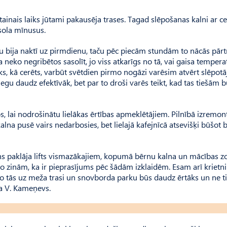
etainais laiks jūtami pakausēja trases. Tagad slēpošanas kalni ar 
 sola mīnusus.
bija naktī uz pirmdienu, taču pēc piecām stundām to nācās pārtr
a neko negribētos sasolīt, jo viss atkarīgs no tā, vai gaisa temper
iks, kā cerēts, varbūt svētdien pirmo nogāzi varēsim atvērt slēpotā
iegu daudz efektīvāk, bet par to droši varēs teikt, kad tas tiešām 
 lai nodrošinātu lielākas ērtības apmeklētājiem. Pilnībā izremont
lna pusē vairs nedarbosies, bet lielajā kafejnīcā atsevišķi būšot 
ns paklāja lifts vismazākajiem, kopumā bērnu kalna un mācības z
jo zinām, ka ir pieprasījums pēc šādām izklaidēm. Esam arī krietni
o tās uz meža trasi un snovborda parku būs daudz ērtāks un ne ti
aka V. Kameņevs.