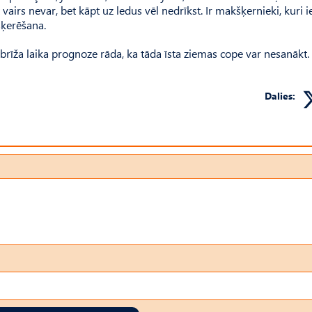
t vairs nevar, bet kāpt uz ledus vēl nedrīkst. Ir makšķernieki, kuri i
šķerēšana.
rīža laika prognoze rāda, ka tāda īsta ziemas cope var nesanākt.
Dalies: