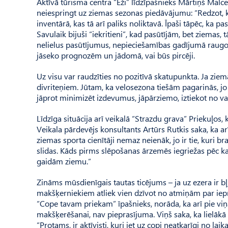
Aktīvā tūrisma centra “Eži” līdz­īpašnieks Mārtiņš Ma
neiespringt uz ziemas sezonas piedāvājumu: “Redzot, k
inventārā, kas tā arī paliks noliktavā. Īpaši tāpēc, ka p
Savulaik bijuši “iekritieni”, kad pasūtījām, bet ziemas, 
nelielus pasūtījumus, nepieciešamības gadījumā raugot
jāseko prognozēm un jādomā, vai būs pircēji.
Uz visu var raudzīties no pozitīvā skatupunkta. Ja ziem
divriteņiem. Jūtam, ka velosezona tiešām pagarinās, jo
jāprot minimizēt izdevumus, jāpārziemo, iztiekot no v
Līdzīga situācija arī veikalā “Strazdu grava” Priekuļos,
Veikala pārdevējs konsultants Artūrs Rutkis saka, ka arī
ziemas sporta cienītāji nemaz neienāk, jo ir tie, kuri br
slidas. Kāds pirms slēpošanas ārzemēs iegriežas pēc k
gaidām ziemu.”
Zināms mūsdienīgais tautas ticējums – ja uz ezera ir bļ
makšķerniekiem atliek vien dzīvot no atmiņām par ie
“Cope tavam priekam” īpašnieks, norāda, ka arī pie vi
makšķerēšanai, nav pieprasījuma. Viņš saka, ka lielāk
“Protams, ir aktīvisti, kuri iet uz copi neatkarīgi no laik