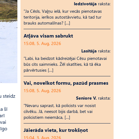
Iedzīvotāja
raksta:
“Ja Cēsīs, Vaļņu ielā, kur vecās pienotavas
teritorija, ierīkos autostāvvietu, kā tad tur
brauks automašīnas? […]
Atļāva visam sabrukt
15:08, 5. Aug, 2026
Lasītāja
raksta:
“Labi, ka beidzot kādreizējai Cēsu pienotavai
būs cits saimnieks. Žēl skatīties, kā tā ēka
pārvērtusies […]
Vai, novelkot formu, pazūd prasmes
15:08, 5. Aug, 2026
u steidz
Seniore V.
raksta:
“Nevaru saprast, kā policists var nosist
a šī
cilvēku. Jā, neesot bijis darbā, bet vai
arī
policistiem neiemāca, […]
vai
līgo
Jāierāda vieta, kur trokšņot
15:04, 3. Aug, 2026