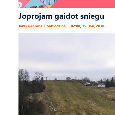
Joprojām gaidot sniegu
Jānis Gabrāns
Sabiedrība
02:00, 15. Jan, 2018