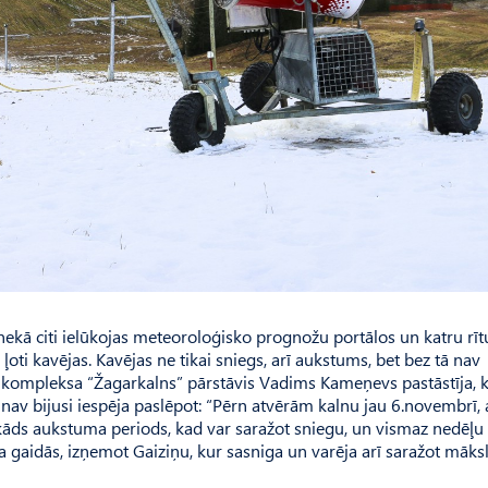
nekā citi ielūkojas meteoroloģisko prognožu portālos un katru rīt
m ļoti kavējas. Kavējas ne tikai sniegs, arī aukstums, bet bez tā nav
 kompleksa “Žagarkalns” pārstāvis Vadims Kameņevs pastāstīja, k
av bijusi iespēja paslēpot: “Pērn atvērām kalnu jau 6.novembrī, 
s kāds aukstuma periods, kad var saražot sniegu, un vismaz nedēļu 
ega gaidās, izņemot Gaiziņu, kur sasniga un varēja arī saražot māks