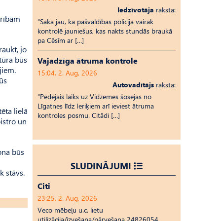
Iedzīvotāja
raksta:
cerībām
“Saka jau, ka pašvaldības policija vairāk
kontrolē jauniešus, kas nakts stundās braukā
pa Cēsīm ar […]
aukt, jo
atūra būs
Vajadzīga ātruma kontrole
jiem.
15:04, 2. Aug, 2026
būs
Autovadītājs
raksta:
“Pēdējais laiks uz Vid­ze­mes šosejas no
Līgatnes līdz Ieriķiem arī ieviest ātruma
ēta lielā
kontroles posmu. Citādi […]
bistro un
ona būs
SLUDINĀJUMI
k stāvs.
Citi
23:25, 2. Aug, 2026
Veco mēbeļu u.c. lietu
utilizācija/izvešana/pārvešana 24826054