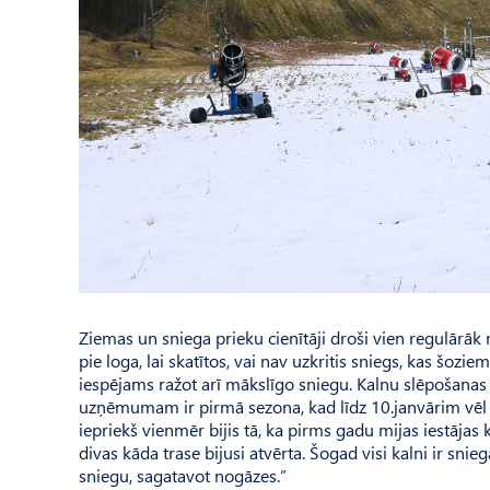
Ziemas un sniega prieku cienītāji droši vien regulārāk 
pie loga, lai skatītos, vai nav uzkritis sniegs, kas šozie
iespējams ražot arī mākslīgo sniegu. Kalnu slēpošanas
uzņēmumam ir pirmā sezona, kad līdz 10.janvārim vēl n
iepriekš vienmēr bijis tā, ka pirms gadu mijas iestāja
divas kāda trase bijusi atvērta. Šogad visi kalni ir sni
sniegu, sagatavot nogāzes.”