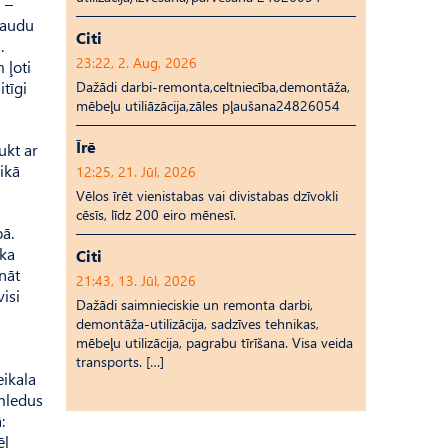
 –
naudu
Citi
.
23:22, 2. Aug, 2026
 ļoti
Dažādi darbi-remonta,celtniecība,demontāža,
tīgi
mēbeļu utiliāzācija,zāles pļaušana24826054
Īrē
ukt ar
ikā
12:25, 21. Jūl, 2026
Vēlos īrēt vienistabas vai divistabas dzīvokli
cēsīs, līdz 200 eiro mēnesī.
bā.
 ka
Citi
ināt
21:43, 13. Jūl, 2026
isi
Dažādi saimnieciskie un remonta darbi,
demontāža-utilizācija, sadzīves tehnikas,
mēbeļu utilizācija, pagrabu tīrīšana. Visa veida
transports. […]
ikala
emledus
:
ēl