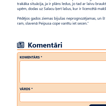
trakāka situācija, ja ir plāns ledus, jo tad ar laivu brauk
upēm, dodas uz Salacu ķert lašus, kur ir licencētā mak
Pēdējos gados ziemas bijušas neprognozējamas, un šī b
ram, slavenā Peipusa cope varētu iet secen.”
Komentāri
KOMENTĀRS *
VĀRDS *