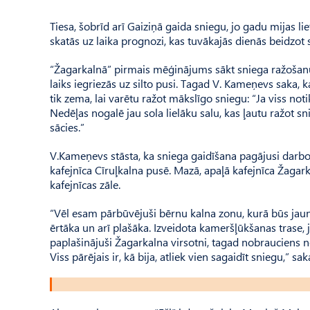
Tiesa, šobrīd arī Gaiziņā gaida sniegu, jo gadu mijas li
skatās uz laika prognozi, kas tuvākajās dienās beidzot
“Žagarkalnā” pirmais mēģinājums sākt sniega ražošanu 
laiks iegriezās uz silto pusi. Tagad V. Kameņevs saka, k
tik zema, lai varētu ražot mākslīgo sniegu: “Ja viss not
Nedēļas nogalē jau sola lielāku salu, kas ļautu ražot sn
sācies.”
V.Kameņevs stāsta, ka sniega gaidīšana pagājusi darbos,
kafejnīca Cīruļkalna pusē. Mazā, apaļā kafejnīca Žagarka
kafejnīcas zāle.
“Vēl esam pārbūvējuši bērnu kalna zonu, kurā būs jau
ērtāka un arī plašāka. Izveidota kameršļūkšanas trase, 
paplašinājuši Žagarkalna virsotni, tagad nobrauciens n
Viss pārējais ir, kā bija, atliek vien sagaidīt sniegu,” s