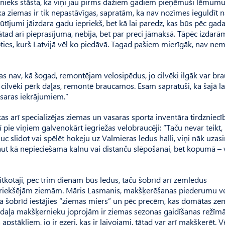
lcenieks stāsta, ka viņi jau pirms dažiem gadiem pieņēmuši lēmumu
a ziemas ir tik nepastāvīgas, sapratām, ka nav nozīmes ieguldīt 
asūtījumi jāizdara gadu iepriekš, bet kā lai paredz, kas būs pēc gada
tātad arī pieprasījuma, nebija, bet par preci jāmaksā. Tāpēc izdarām
ies, kurš Latvijā vēl ko piedāvā. Tagad pašiem mierīgāk, nav nemi
as nav, kā šogad, remontējam velosipēdus, jo cilvēki ilgāk var bra
 cilvēki pērk daļas, remontē braucamos. Esam sapratuši, ka šajā la
asaras iekrājumiem.”
 kas arī specializējas ziemas un vasaras sporta inventāra tirdzniecī
 pie viņiem galvenokārt iegriežas velo­brau­cēji: “Taču nevar teikt,
auc slidot vai spēlēt hokeju uz Valmieras ledus halli, viņi nāk uzas
aut kā nepieciešama kalnu vai distanču slēpošanai, bet kopumā – v
itkotāji, pēc trim dienām būs ledus, taču šobrīd arī zemledus
priekšējām ziemām. Māris Lasmanis, makšķerēšanas piederumu ve
ņa šobrīd iestājies “ziemas miers” un pēc precēm, kas domātas z
ā daļa makšķernieku joprojām ir ziemas sezonas gaidīšanas režīmā
a apstākļiem, jo ir ezeri, kas ir laivojami, tātad var arī makšķerēt. V