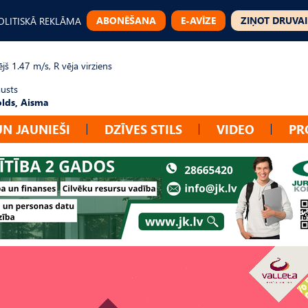
ABONĒŠANA
E-AVĪZE
ZIŅOT DRUVAI
OLITISKĀ REKLĀMA
jš 1.47 m/s, R vēja virziens
gusts
lds, Aisma
UN JAUNIEŠI
DZĪVES STILS
VIDEO
PR