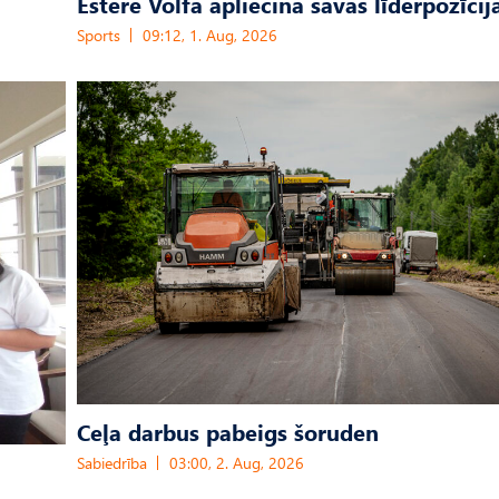
Estere Volfa apliecina savas līderpozīcij
Sports
09:12, 1. Aug, 2026
Ceļa darbus pabeigs šoruden
Sabiedrība
03:00, 2. Aug, 2026