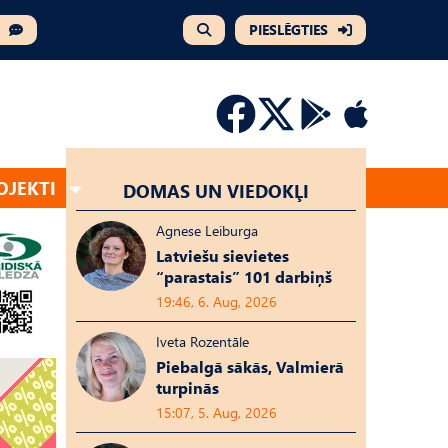
PIESLĒGTIES
OJEKTI
DOMAS UN VIEDOKĻI
Agnese Leiburga
Latviešu sievietes
“parastais” 101 darbiņš
19:46, 6. Aug, 2026
Iveta Rozentāle
Piebalgā sākās, Valmierā
turpinās
15:07, 5. Aug, 2026