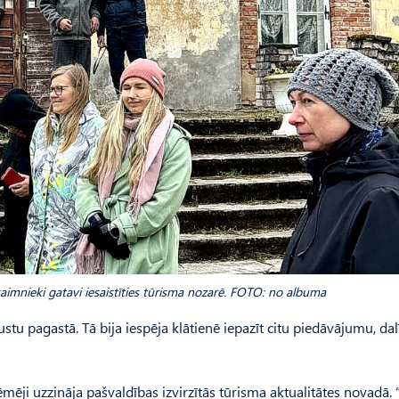
aimnieki gatavi iesaistīties tūrisma nozarē. FOTO: no albuma
u pagastā. Tā bija iespēja klātienē iepazīt citu piedāvājumu, dalī
mēji uzzināja pašvaldības izvirzītās tūrisma aktualitātes novadā.