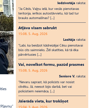
Iedzīvotāja
raksta:
“Ja Cēsīs, Vaļņu ielā, kur vecās pienotavas
teritorija, ierīkos autostāvvietu, kā tad tur
brauks automašīnas? […]
Atļāva visam sabrukt
15:08, 5. Aug, 2026
Lasītāja
raksta:
“Labi, ka beidzot kādreizējai Cēsu pienotavai
būs cits saimnieks. Žēl skatīties, kā tā ēka
pārvērtusies […]
Vai, novelkot formu, pazūd prasmes
15:08, 5. Aug, 2026
Seniore V.
raksta:
“Nevaru saprast, kā policists var nosist
cilvēku. Jā, neesot bijis darbā, bet vai
ties
policistiem neiemāca, […]
Jāierāda vieta, kur trokšņot
 “Pļavnu”
15:04, 3. Aug, 2026