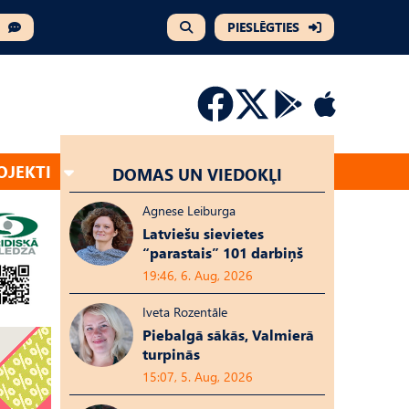
PIESLĒGTIES
OJEKTI
DOMAS UN VIEDOKĻI
Agnese Leiburga
Latviešu sievietes
“parastais” 101 darbiņš
19:46, 6. Aug, 2026
Iveta Rozentāle
Piebalgā sākās, Valmierā
turpinās
15:07, 5. Aug, 2026