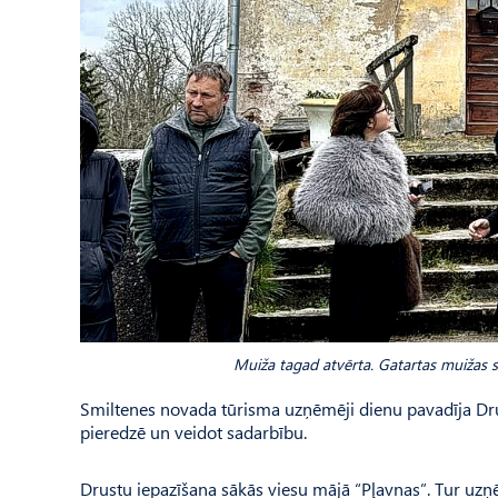
Muiža tagad atvērta. Gatartas muižas s
Smiltenes novada tūrisma uzņēmēji dienu pavadīja Drust
pieredzē un veidot sadarbību.
Drustu iepazīšana sākās viesu mājā “Pļavnas”. Tur uzņē