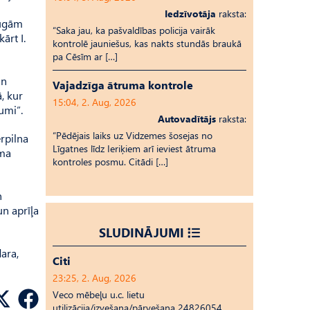
Iedzīvotāja
raksta:
sugām
“Saka jau, ka pašvaldības policija vairāk
ārt I.
kontrolē jauniešus, kas nakts stundās braukā
pa Cēsīm ar […]
un
Vajadzīga ātruma kontrole
, kur
15:04, 2. Aug, 2026
umi”.
Autovadītājs
raksta:
“Pēdējais laiks uz Vid­ze­mes šosejas no
rpilna
Līgatnes līdz Ieriķiem arī ieviest ātruma
sma
kontroles posmu. Citādi […]
n
un aprīļa
SLUDINĀJUMI
ara,
Citi
23:25, 2. Aug, 2026
Veco mēbeļu u.c. lietu
utilizācija/izvešana/pārvešana 24826054