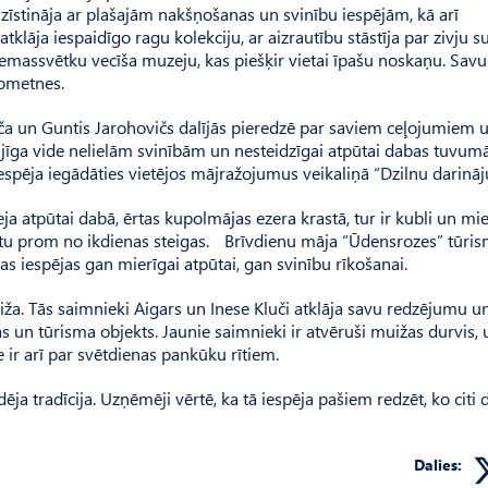
zīstināja ar plašajām nakšņošanas un svinību iespējām, kā arī
klāja iespaidīgo ragu kolekciju, ar aizrautību stāstīja par zivju 
iemassvētku vecīša muzeju, kas piešķir vietai īpašu noskaņu. Savuk
nometnes.
iča un Guntis Jarohovičs dalījās pieredzē par saviem ceļojumiem 
ājīga vide nelielām svinībām un nesteidzīgai atpūtai dabas tuvumā
iespēja iegādāties vietējos mājražojumus veikaliņā “Dzilnu darināj
a atpūtai dabā, ērtas kupolmājas ezera krastā, tur ir kubli un mie
atpūtu prom no ikdienas steigas. Brīvdienu māja “Ūdensrozes” tūri
as iespējas gan mierīgai atpūtai, gan svinību rīkošanai.
iža. Tās saimnieki Aigars un Inese Kluči atklāja savu redzējumu u
s un tūrisma objekts. Jaunie saimnieki ir atvēruši muižas durvis, 
e ir arī par svētdienas pankūku rītiem.
 tradīcija. Uzņēmēji vērtē, ka tā iespēja pašiem redzēt, ko citi d
Dalies: