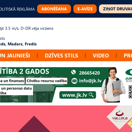
ABONĒŠANA
E-AVĪZE
ZIŅOT DRUVAI
OLITISKĀ REKLĀMA
jš 3.5 m/s, D-DR vēja virziens
sts
ēds, Madars, Fredis
UN JAUNIEŠI
DZĪVES STILS
VIDEO
PR