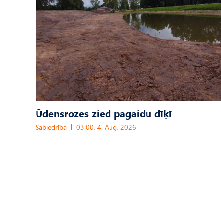
Ūdensrozes zied pagaidu dīķī
Sabiedrība
03:00, 4. Aug, 2026