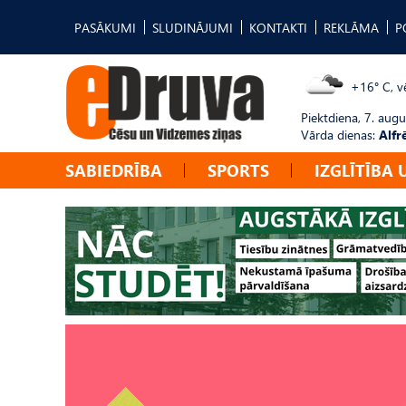
PASĀKUMI
SLUDINĀJUMI
KONTAKTI
REKLĀMA
P
+16° C, vē
Piektdiena, 7. augu
Vārda dienas:
Alfr
SABIEDRĪBA
SPORTS
IZGLĪTĪBA 