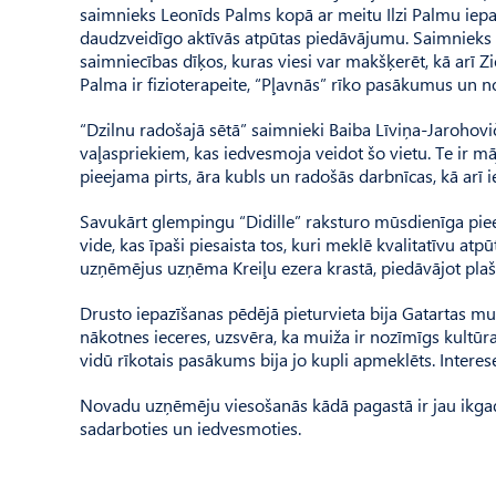
saimnieks Leonīds Palms kopā ar meitu Ilzi Palmu iepa
daudzveidīgo aktīvās atpūtas piedāvājumu. Saimnieks at
saimniecības dīķos, kuras viesi var makšķerēt, kā arī Z
Palma ir fizioterapeite, “Pļavnās” rīko pasākumus un 
“Dzilnu radošajā sētā” saimnieki Baiba Līviņa-Jarohov
vaļaspriekiem, kas iedvesmoja veidot šo vietu. Te ir m
pieejama pirts, āra kubls un radošās darbnīcas, kā arī 
Savukārt glempingu “Didille” raksturo mūsdienīga pieej
vide, kas īpaši piesaista tos, kuri meklē kvalitatīvu 
uzņēmējus uzņēma Kreiļu ezera krastā, piedāvājot plaš
Drusto iepazīšanas pēdējā pieturvieta bija Gatartas mu
nākotnes ieceres, uzsvēra, ka muiža ir nozīmīgs kultūra
vidū rīkotais pasākums bija jo kupli apmeklēts. Interes
Novadu uzņēmēju viesošanās kādā pagastā ir jau ikgadēja
sadarboties un iedvesmoties.