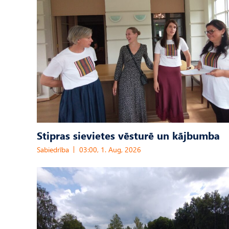
Stipras sievietes vēsturē un kājbumba
Sabiedrība
03:00, 1. Aug, 2026