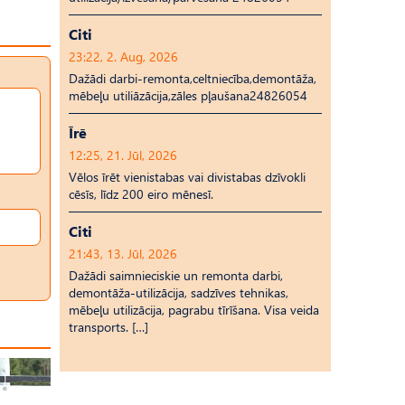
Citi
23:22, 2. Aug, 2026
Dažādi darbi-remonta,celtniecība,demontāža,
mēbeļu utiliāzācija,zāles pļaušana24826054
Īrē
12:25, 21. Jūl, 2026
Vēlos īrēt vienistabas vai divistabas dzīvokli
cēsīs, līdz 200 eiro mēnesī.
Citi
21:43, 13. Jūl, 2026
Dažādi saimnieciskie un remonta darbi,
demontāža-utilizācija, sadzīves tehnikas,
mēbeļu utilizācija, pagrabu tīrīšana. Visa veida
transports. […]