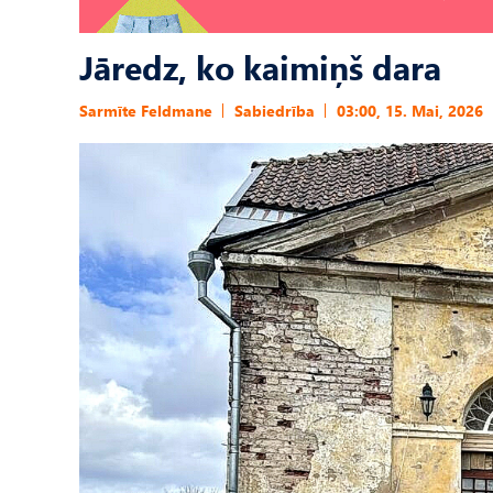
Jāredz, ko kaimiņš dara
Sarmīte Feldmane
Sabiedrība
03:00, 15. Mai, 2026