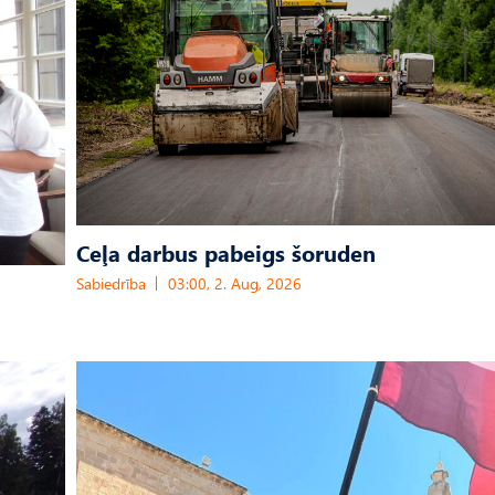
Ceļa darbus pabeigs šoruden
Sabiedrība
03:00, 2. Aug, 2026