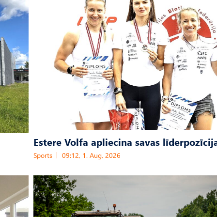
Estere Volfa apliecina savas līderpozīcij
Sports
09:12, 1. Aug, 2026