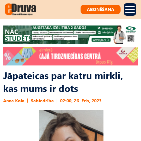
ABONĒŠANA
Jāpateicas par katru mirkli,
kas mums ir dots
Anna Kola
Sabiedrība
02:00, 26. Feb, 2023