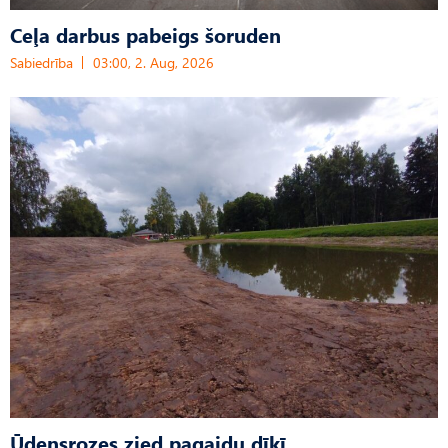
Ceļa darbus pabeigs šoruden
Sabiedrība
03:00, 2. Aug, 2026
Ūdensrozes zied pagaidu dīķī