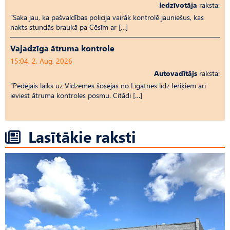
Iedzīvotāja
raksta:
“Saka jau, ka pašvaldības policija vairāk kontrolē jauniešus, kas
nakts stundās braukā pa Cēsīm ar […]
Vajadzīga ātruma kontrole
15:04, 2. Aug, 2026
Autovadītājs
raksta:
“Pēdējais laiks uz Vid­ze­mes šosejas no Līgatnes līdz Ieriķiem arī
ieviest ātruma kontroles posmu. Citādi […]
Lasītākie raksti