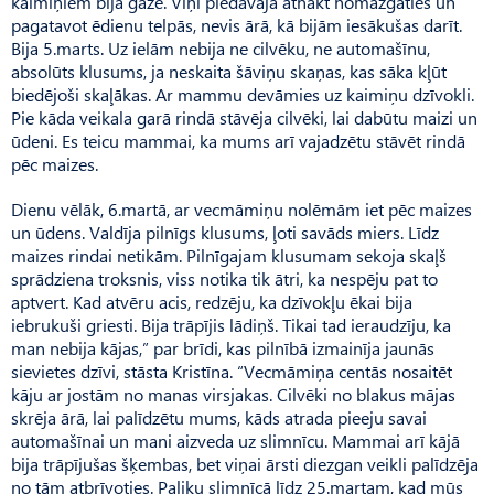
kaimiņiem bija gāze. Viņi piedāvāja atnākt nomazgāties un
pagatavot ēdienu telpās, nevis ārā, kā bijām iesākušas darīt.
Bija 5.marts. Uz ielām nebija ne cilvēku, ne automašīnu,
absolūts klusums, ja neskaita šāviņu skaņas, kas sāka kļūt
biedējoši skaļākas. Ar mammu devāmies uz kaimiņu dzīvokli.
Pie kāda veikala garā rindā stāvēja cilvēki, lai dabūtu maizi un
ūdeni. Es teicu mammai, ka mums arī vajadzētu stāvēt rindā
pēc maizes.
Dienu vēlāk, 6.martā, ar vecmāmiņu nolēmām iet pēc maizes
un ūdens. Valdīja pilnīgs klusums, ļoti savāds miers. Līdz
maizes rindai netikām. Pilnīgajam klusumam sekoja skaļš
sprādziena troksnis, viss notika tik ātri, ka nespēju pat to
aptvert. Kad atvēru acis, redzēju, ka dzīvokļu ēkai bija
iebrukuši griesti. Bija trāpījis lādiņš. Tikai tad ieraudzīju, ka
man nebija kājas,” par brīdi, kas pilnībā izmainīja jaunās
sievietes dzīvi, stāsta Kristīna. “Vecmāmiņa centās nosaitēt
kāju ar jostām no manas virsjakas. Cilvēki no blakus mājas
skrēja ārā, lai palīdzētu mums, kāds atrada pieeju savai
automašīnai un mani aizveda uz slimnīcu. Mammai arī kājā
bija trāpījušas šķembas, bet viņai ārsti diezgan veikli palīdzēja
no tām atbrīvoties. Paliku slimnīcā līdz 25.martam, kad mūs