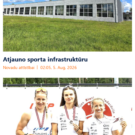
Atjauno sporta infrastruktūru
Novadu attīstībai
02:05, 5. Aug, 2026