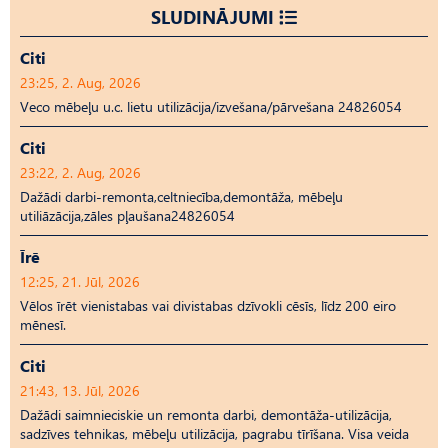
SLUDINĀJUMI
Citi
23:25, 2. Aug, 2026
Veco mēbeļu u.c. lietu utilizācija/izvešana/pārvešana 24826054
Citi
23:22, 2. Aug, 2026
Dažādi darbi-remonta,celtniecība,demontāža, mēbeļu
utiliāzācija,zāles pļaušana24826054
Īrē
12:25, 21. Jūl, 2026
Vēlos īrēt vienistabas vai divistabas dzīvokli cēsīs, līdz 200 eiro
mēnesī.
Citi
21:43, 13. Jūl, 2026
Dažādi saimnieciskie un remonta darbi, demontāža-utilizācija,
sadzīves tehnikas, mēbeļu utilizācija, pagrabu tīrīšana. Visa veida