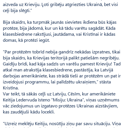
aizveda uz Krieviju. Ļoti gribēju atgriezties Ukrainā, bet visi
ceļi bija slēgti.”
Bija skaidrs, ka turpmāk jaunās sievietes ikdiena būs kājas
protēze, bija jādomā, kur un kā tādu varētu sagādāt. Kāda
klasesbiedrene rakstījusi, jautādama, vai Kristīnai ir kādas
domas, kā protēzi iegūt.
“Par protēzēm tobrīd nebija gandrīz nekādas izpratnes, tikai
bija skaidrs, ka Krievijas teritorijā palikt patiešām negribēju.
Gaidīju brīdi, kad kāja sadzīs un varēšu pamest Krieviju! Tad
atkal man atrakstīja klasesbiedrene, pastāstīja, ka Latvijā
darbojas amerikāniete, kas strādā tieši ar protēzēm un pat ir
izveidojusi programmu, lai palīdzētu ukraiņiem,” stāsta
Kristīna.
Var teikt, tā sākās ceļš uz Latviju, Cēsīm, kur amerikāniete
Keitija Ledervuda īsteno “Misiju: Ukraina”, viņas uzņēmums
vāc ziedojumus un izgatavo protēzes Ukrainas aizstāvjiem,
kas zaudējuši kādu locekli.
“Uzreiz meklēju Keitiju, nosūtīju ziņu par savu situāciju. Viņa