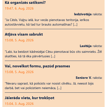
Kā organizēs satiksmi?
19:47, 6. Aug, 2026
Iedzīvotāja
raksta:
“Ja Cēsīs, Vaļņu ielā, kur vecās pienotavas teritorija, ierīkos
autostāvvietu, kā tad tur brauks automašīnas? […]
Atļāva visam sabrukt
15:08, 5. Aug, 2026
Lasītāja
raksta:
“Labi, ka beidzot kādreizējai Cēsu pienotavai būs cits saimnieks. Žēl
skatīties, kā tā ēka pārvērtusies […]
Vai, novelkot formu, pazūd prasmes
15:08, 5. Aug, 2026
Seniore V.
raksta:
“Nevaru saprast, kā policists var nosist cilvēku. Jā, neesot bijis
darbā, bet vai policistiem neiemāca, […]
Jāierāda vieta, kur trokšņot
15:04, 3. Aug, 2026