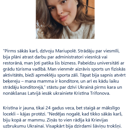
“Pirms sākās karš, dzīvoju Mariupolē. Strā­dāju par viesmīli,
bija plāni atrast darbu par administratori viesnīcā vai
restorānā, man ļoti patika šis bizness. Pabeidzu universitāti ar
grādu tūrisma vadībā. Man vienmēr aizrāvis sports un fiziskās
aktivitātēs, bieži apmeklēju sporta zāli. Tāpat bija sapnis atvērt
beķereju – mana mamma ir konditore, un arī es kādu laiku
strādāju konditorejā,” stāstu par dzīvi Ukrainā pirms kara un
nonākšanas Latvijā iesāk ukrainiete Kristīna Trifonova.
Kristīna ir jauna, tikai 24 gadus veca, bet staigā ar mākslīgo
locekli – kājas protēzi. “Nedēļas nogalē, kad tikko sākās karš,
biju kopā ar mammu. Ziņās to vien rādīja kā Krievijas
uzbrukumu Ukrainai. Visapkārt bija dzirdami šāviņu trokšņi.