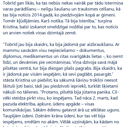
Tobrīd gan likās, ka tas nebūs nekas vairāk par tādu īstermiņa
varas parādīšanu – neilgu šaušanu un trauksmes celšanu, kā
tas bija noticis 2014.gadā, ko piedzīvojām kopā ar ģimeni.
Tomēr kļūdījāmies. Karš notika. Tā bija īstenība,” turpina
Kristīna, balsī izskanot smeldzīgai nožēlai par to, kas noticis
un arvien notiek viņas dzimtajā zemē.
“Tobrīd jau bija skaidrs, ka bija jādomā par aizbraukšanu. Ar
mammu savācām visu nepieciešamo – dokumentus,
diplomus, medikamentus un citas svarīgākās lietas -, ko ņemt
līdzi, un devāmies pie vecmāmiņas. Viņa dzīvoja savā mājā
pilsētas centrā, tur bija diezgan plašs pagrabs. Bija skaidrs, ka
ir jādomā par visām iespējām, kā sevi paglābt, pasargāt,”
stāsta Kristīna un piebilst, ka sākumā šāviņu trokšņi neesot
šķituši ļoti baisi, tādi jau piedzīvoti iepriekš, turklāt šķietami
nākuši no tālienes. “Pro­tams, pilsētā bija jūtama panika. Cil­
vēki steidza pirkt visu, ko iespējams. Tad nāca 2. marts, kad
pazuda elektrība, apkure, ūdens apgāde – visas
komunikācijas. Sākām ēdienu gatavot ārā uz atklātas uguns.
Tau­pījām ūdeni. Dzērām krāna ūdeni, kur tas vēl bija
iespējams, smēlām no akām. Vēlāk uzzinājām, ka kādam no