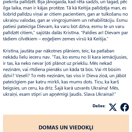
piekrita palīdzēt. Bija jānogaida, kad rēta sadzīs, un tagad, pēc
ilga laika, man ir kājas protēze. Tā kā Keitija palīdzēja man, es
šobrīd palīdzu viņai ar citiem pacientiem, gan ar tulkošanu no
ukraiņu valodas, gan ar vingrojumiem un rehabilitāciju. Esmu
patiesi pateicīga Dievam, ka varu būt dzīva, esmu te un varu
palīdzēt citiem,” sajūtās dalās Kristīna. “Paldies arī Dievam par
tādiem cilvēkiem – eņģeļiem zemes virsū kā Keitija.”
Kristīna, jautāta par nākotnes plāniem, teic, ka patlaban
nekādu lielu ieceru nav. “Tas, ko esmu no šī kara iemācījusies,
ir tas, ka neko nevar ļoti plānot uz priekšu. Mēs nekad
nezinām, vai rītdiena pienāks un kāda tā būs. Vai rīt būsim
dzīvi? Veseli? To mēs nezinām, tas viss ir Dieva ziņā, un jābūt
pateicīgiem par katru mirkli, kas mums dots. Ticu, ka karš
beigsies, un ceru, ka drīz. Šajā karā uzvarēs Ukraina! Mēs,
ukraiņi, esam stipri un apņēmīgi ļaudis. Slava Ukrainai!”
Dalies:
DOMAS UN VIEDOKĻI