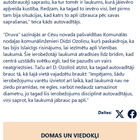
autobraucēji saprastu, ka tur tomēr ir laukums, kurā jāievēro
apļveida kustība. Redzam, ka tagad to ievēro visi, bet pirms
tam bija situācijas, kad katrs to apli izbrauca pēc savas
saprašanas,” teica kāds autovadītājs.
“Druva” sazinājās ar Cēsu novada pašvaldības Komunālās
nodaļas komunālinženieri Didzi Ozoliņu, kurš paskaidroja, ka
tas bijis īslaicīgs risinājums, lai iezīmētu apli Vienības
laukumā. Šie ierobežotāji laukumā atradīsies līdz brīdim, kad
centrā uzstādīs svētku egli, tad tie pazudīs un vairs
neatgriezīsies. Taču arī D. Ozoliņš atzīst, ka tagad autovadītāji
brauc tā, kā šajā vietā vajadzētu braukt: “Iespējams, šādu
ierobežojumu varētu izvietot arī laikā, kad laukumā nav ne
ziedu piramīdas, ne egles, varbūt nedaudz samazinot
diametru, jo tagad šis ierobežojums disciplinē autovadītājus,
viņi saprot, ka laukumā jābrauc pa apli.”
Dalies:
DOMAS UN VIEDOKĻI