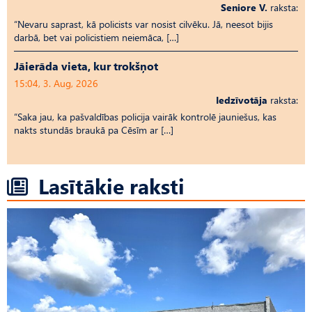
Seniore V.
raksta:
“Nevaru saprast, kā policists var nosist cilvēku. Jā, neesot bijis
darbā, bet vai policistiem neiemāca, […]
Jāierāda vieta, kur trokšņot
15:04, 3. Aug, 2026
Iedzīvotāja
raksta:
“Saka jau, ka pašvaldības policija vairāk kontrolē jauniešus, kas
nakts stundās braukā pa Cēsīm ar […]
Lasītākie raksti