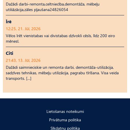
Dažādi darbi-remonta,celtniecība,demontāža, mēbeļu
utiliāzācija,zāles pļaušana24826054
Īrē
12:25, 21. Jūl, 2026
Vēlos īrēt vienistabas vai divistabas dzīvokli cēsīs, līdz 200 eiro
mēnesī.
Citi
21:43, 13. Jūl, 2026
Dažādi saimnieciskie un remonta darbi, demontāža-utilizācija,
sadzīves tehnikas, mēbeļu utilizācija, pagrabu tīrīšana. Visa veida
transports. […]
Lietošanas noteikumi
Privātuma politika
Sīkdatņu politika