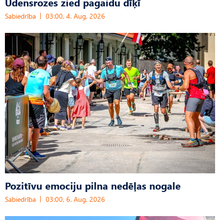
Ūdensrozes zied pagaidu dīķī
Sabiedrība
03:00, 4. Aug, 2026
Pozitīvu emociju pilna nedēļas nogale
Sabiedrība
03:00, 6. Aug, 2026