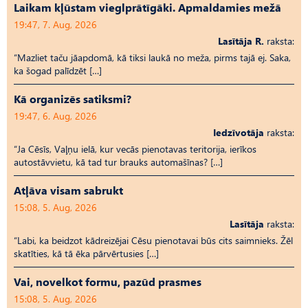
Laikam kļūstam vieglprātīgāki. Apmaldamies mežā
19:47, 7. Aug, 2026
Lasītāja R.
raksta:
“Mazliet taču jāapdomā, kā tiksi laukā no meža, pirms tajā ej. Saka,
ka šogad palīdzēt […]
Kā organizēs satiksmi?
19:47, 6. Aug, 2026
Iedzīvotāja
raksta:
“Ja Cēsīs, Vaļņu ielā, kur vecās pienotavas teritorija, ierīkos
autostāvvietu, kā tad tur brauks automašīnas? […]
Atļāva visam sabrukt
15:08, 5. Aug, 2026
Lasītāja
raksta:
“Labi, ka beidzot kādreizējai Cēsu pienotavai būs cits saimnieks. Žēl
skatīties, kā tā ēka pārvērtusies […]
Vai, novelkot formu, pazūd prasmes
15:08, 5. Aug, 2026