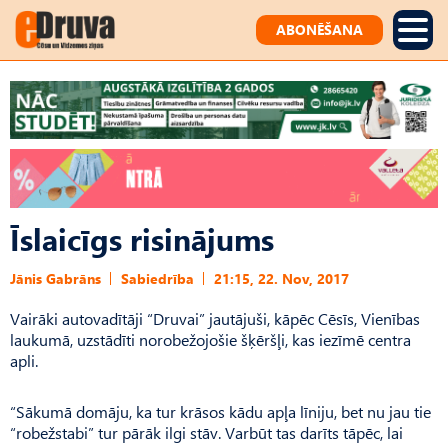
ABONĒŠANA
Īslaicīgs risinājums
Jānis Gabrāns
Sabiedrība
21:15, 22. Nov, 2017
Vairāki autovadītāji “Druvai” jautājuši, kāpēc Cēsīs, Vienības
laukumā, uzstādīti norobežojošie šķēršļi, kas iezīmē centra
apli.
“Sākumā domāju, ka tur krāsos kādu apļa līniju, bet nu jau tie
“robežstabi” tur pārāk ilgi stāv. Varbūt tas darīts tāpēc, lai