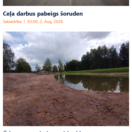
Ceļa darbus pabeigs šoruden
Sabiedrība
03:00, 2. Aug, 2026