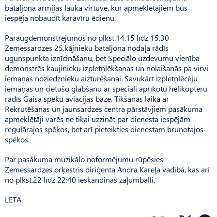
bataljona armijas lauka virtuve, kur apmeklētājiem būs
iespēja nobaudīt karavīru ēdienu.
Paraugdemonstrējumos no plkst.14.15 līdz 15.30
Zemessardzes 25.kājnieku bataljona nodaļa rādīs
ugunspunkta iznīcināšanu, bet Speciālo uzdevumu vienība
demonstrēs kaujinieku izpletņlēkšanas un nolaišanās pa virvi
iemaņas noziedznieku aizturēšanai. Savukārt izpletņlēcēju
iemaņas un cietušo glābšanu ar speciāli aprīkotu helikopteru
rādīs Gaisa spēku aviācijas bāze. Tikšanās laikā ar
Rekrutēšanas un jaunsardzes centra pārstāvjiem pasākuma
apmeklētāji varēs ne tikai uzzināt par dienesta iespējām
regulārajos spēkos, bet arī pieteikties dienestam bruņotajos
spēkos.
Par pasākuma muzikālo noformējumu rūpēsies
Zemessardzes orķestris diriģenta Andra Kareļa vadībā, kas arī
no plkst.22 līdz 22:40 ieskandinās zaļumballi.
LETA