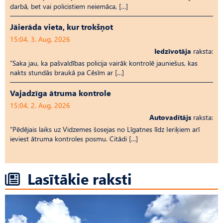
darbā, bet vai policistiem neiemāca, […]
Jāierāda vieta, kur trokšņot
15:04, 3. Aug, 2026
Iedzīvotāja
raksta:
“Saka jau, ka pašvaldības policija vairāk kontrolē jauniešus, kas
nakts stundās braukā pa Cēsīm ar […]
Vajadzīga ātruma kontrole
15:04, 2. Aug, 2026
Autovadītājs
raksta:
“Pēdējais laiks uz Vid­ze­mes šosejas no Līgatnes līdz Ieriķiem arī
ieviest ātruma kontroles posmu. Citādi […]
Lasītākie raksti