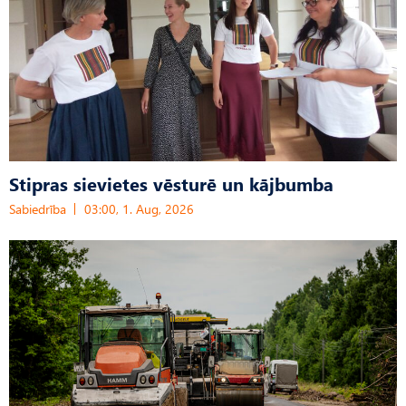
Stipras sievietes vēsturē un kājbumba
Sabiedrība
03:00, 1. Aug, 2026