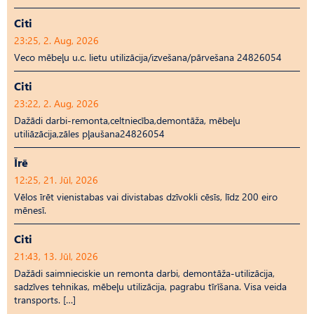
Citi
23:25, 2. Aug, 2026
Veco mēbeļu u.c. lietu utilizācija/izvešana/pārvešana 24826054
Citi
23:22, 2. Aug, 2026
Dažādi darbi-remonta,celtniecība,demontāža, mēbeļu
utiliāzācija,zāles pļaušana24826054
Īrē
12:25, 21. Jūl, 2026
Vēlos īrēt vienistabas vai divistabas dzīvokli cēsīs, līdz 200 eiro
mēnesī.
Citi
21:43, 13. Jūl, 2026
Dažādi saimnieciskie un remonta darbi, demontāža-utilizācija,
sadzīves tehnikas, mēbeļu utilizācija, pagrabu tīrīšana. Visa veida
transports. […]