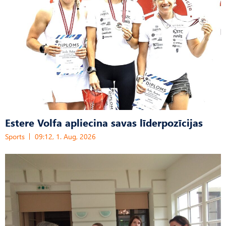
Estere Volfa apliecina savas līderpozīcijas
Sports
09:12, 1. Aug, 2026