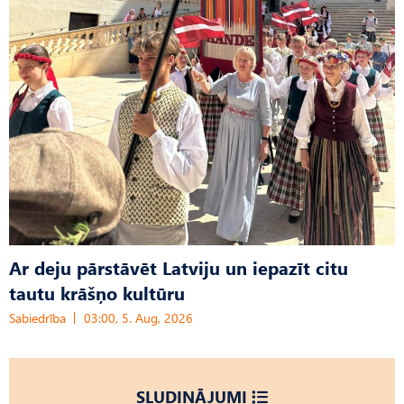
Ar deju pārstāvēt Latviju un iepazīt citu
tautu krāšņo kultūru
Sabiedrība
03:00, 5. Aug, 2026
SLUDINĀJUMI