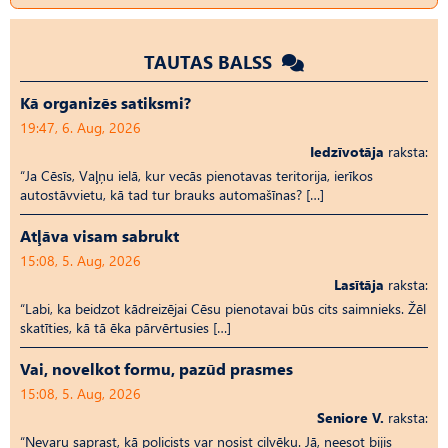
TAUTAS BALSS
Kā organizēs satiksmi?
19:47, 6. Aug, 2026
Iedzīvotāja
raksta:
“Ja Cēsīs, Vaļņu ielā, kur vecās pienotavas teritorija, ierīkos
autostāvvietu, kā tad tur brauks automašīnas? […]
Atļāva visam sabrukt
15:08, 5. Aug, 2026
Lasītāja
raksta:
“Labi, ka beidzot kādreizējai Cēsu pienotavai būs cits saimnieks. Žēl
skatīties, kā tā ēka pārvērtusies […]
Vai, novelkot formu, pazūd prasmes
15:08, 5. Aug, 2026
Seniore V.
raksta:
“Nevaru saprast, kā policists var nosist cilvēku. Jā, neesot bijis