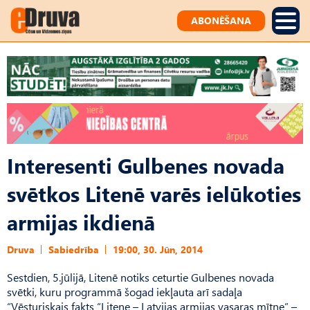
ABONĒŠANA
Interesenti Gulbenes novada
svētkos Litenē varēs ielūkoties
armijas ikdienā
Druva
Sabiedrība
19:00, 30. Jūn, 2014
Sestdien, 5.jūlijā, Litenē notiks ceturtie Gulbenes novada
svētki, kuru programmā šogad iekļauta arī sadaļa
“Vēsturiskais fakts “Litene – Latvijas armijas vasaras mītne” –