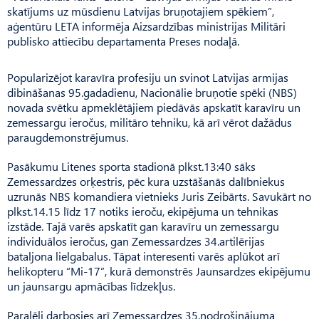
skatījums uz mūsdienu Latvijas bruņotajiem spēkiem”,
aģentūru LETA informēja Aizsardzības ministrijas Militāri
publisko attiecību departamenta Preses nodaļā.
Popularizējot karavīra profesiju un svinot Latvijas armijas
dibināšanas 95.gadadienu, Nacionālie bruņotie spēki (NBS)
novada svētku apmeklētājiem piedāvās apskatīt karavīru un
zemessargu ieročus, militāro tehniku, kā arī vērot dažādus
paraugdemonstrējumus.
Pasākumu Litenes sporta stadionā plkst.13:40 sāks
Zemessardzes orķestris, pēc kura uzstāšanās dalībniekus
uzrunās NBS komandiera vietnieks Juris Zeibārts. Savukārt no
plkst.14.15 līdz 17 notiks ieroču, ekipējuma un tehnikas
izstāde. Tajā varēs apskatīt gan karavīru un zemessargu
individuālos ieročus, gan Zemessardzes 34.artilērijas
bataljona lielgabalus. Tāpat interesenti varēs aplūkot arī
helikopteru “Mi-17”, kurā demonstrēs Jaunsardzes ekipējumu
un jaunsargu apmācības līdzekļus.
Paralēli darbosies arī Zemessardzes 35.nodrošinājuma