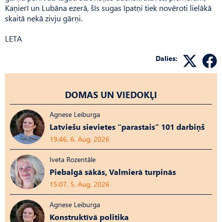
Kaņierī un Lubāna ezerā, šīs sugas īpatņi tiek novēroti lielākā
skaitā nekā zivju gārņi.
LETA
Dalies:
DOMAS UN VIEDOKĻI
Agnese Leiburga
Latviešu sievietes “parastais” 101 darbiņš
19:46, 6. Aug, 2026
Iveta Rozentāle
Piebalgā sākās, Valmierā turpinās
15:07, 5. Aug, 2026
Agnese Leiburga
Konstruktīvā politika