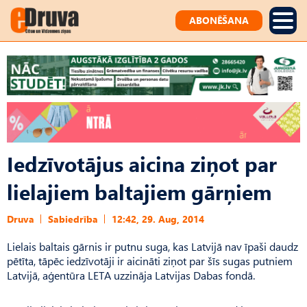
ABONĒŠANA
Iedzīvotājus aicina ziņot par
lielajiem baltajiem gārņiem
Druva
Sabiedrība
12:42, 29. Aug, 2014
Lielais baltais gārnis ir putnu suga, kas Latvijā nav īpaši daudz
pētīta, tāpēc iedzīvotāji ir aicināti ziņot par šīs sugas putniem
Latvijā, aģentūra LETA uzzināja Latvijas Dabas fondā.