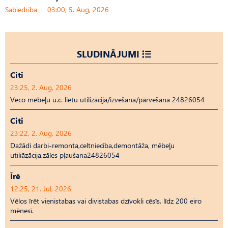
Sabiedrība
03:00, 5. Aug, 2026
SLUDINĀJUMI
Citi
23:25, 2. Aug, 2026
Veco mēbeļu u.c. lietu utilizācija/izvešana/pārvešana 24826054
Citi
23:22, 2. Aug, 2026
Dažādi darbi-remonta,celtniecība,demontāža, mēbeļu
utiliāzācija,zāles pļaušana24826054
Īrē
12:25, 21. Jūl, 2026
Vēlos īrēt vienistabas vai divistabas dzīvokli cēsīs, līdz 200 eiro
mēnesī.