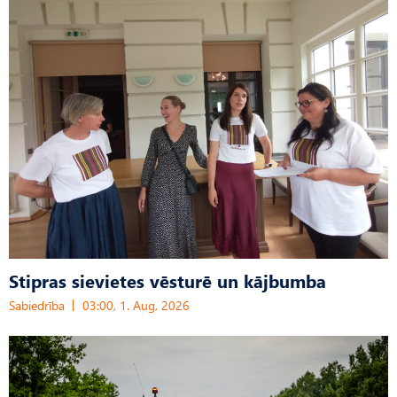
Stipras sievietes vēsturē un kājbumba
Sabiedrība
03:00, 1. Aug, 2026