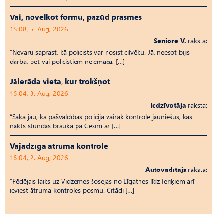
Vai, novelkot formu, pazūd prasmes
15:08, 5. Aug, 2026
Seniore V.
raksta:
“Nevaru saprast, kā policists var nosist cilvēku. Jā, neesot bijis
darbā, bet vai policistiem neiemāca, […]
Jāierāda vieta, kur trokšņot
15:04, 3. Aug, 2026
Iedzīvotāja
raksta:
“Saka jau, ka pašvaldības policija vairāk kontrolē jauniešus, kas
nakts stundās braukā pa Cēsīm ar […]
Vajadzīga ātruma kontrole
15:04, 2. Aug, 2026
Autovadītājs
raksta:
“Pēdējais laiks uz Vid­ze­mes šosejas no Līgatnes līdz Ieriķiem arī
ieviest ātruma kontroles posmu. Citādi […]