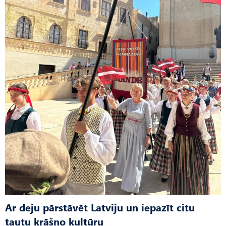
Ar deju pārstāvēt Latviju un iepazīt citu
tautu krāšņo kultūru