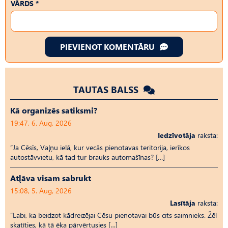
VĀRDS *
PIEVIENOT KOMENTĀRU
TAUTAS BALSS
Kā organizēs satiksmi?
19:47, 6. Aug, 2026
Iedzīvotāja
raksta:
“Ja Cēsīs, Vaļņu ielā, kur vecās pienotavas teritorija, ierīkos
autostāvvietu, kā tad tur brauks automašīnas? […]
Atļāva visam sabrukt
15:08, 5. Aug, 2026
Lasītāja
raksta:
“Labi, ka beidzot kādreizējai Cēsu pienotavai būs cits saimnieks. Žēl
skatīties, kā tā ēka pārvērtusies […]