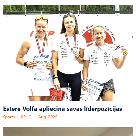
Estere Volfa apliecina savas līderpozīcijas
Sports
09:12, 1. Aug, 2026