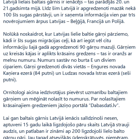
Latvijā lielais baltais gārnis ir ienācējs – tas parādījās 20. un
21.gadsimta mijā. Līdz šim Latvijā ir apgredzenoti mazāk nekā
100 šīs sugas pārstāvji, un ir saņemta informācija vien par trīs
novērojumiem ārpus Latvijas – Beļģijā, Francijā un Polijā.
Nolūkā noskaidrot, kur Latvijas lielie baltie gārņi pārziemo,
kādi ir šīs sugas migrācijas ceļi, kā arī iegūt vēl citu
informāciju šajā gadā apgredzenoti 90 gārņu mazuļi. Gārņiem
uz kreisās kājas ir aplikts krāsains gredzens – tas ir oranžs ar
melnu numuru. Numurs sastāv no burta E un diviem
cipariem. Gārņi gredzenoti divās vietās – Engures novada
Kaņiera ezerā (84 putni) un Ludzas novada Istras ezerā (seši
putni).
Ornitologi aicina iedzīvotājus pievērst uzmanību baltajiem
gārņiem un mēģināt nolasīt to numurus. Par nolasītajiem
krāsainajiem gredzeniem jāziņo portālā “Dabasdati.lv”.
Lai gan baltais gārnis Latvijā ienācis salīdzinoši nesen,
aptuveni 15 gadu laikā ligzdojošo pāru skaits Latvijā strauji
audzis, un patlaban ir zināmi ap 200 ligzdojoši lielo balto
gārņu pāri. Jau tagad atsevišķās ūdenskrātuvēs, piemēram,