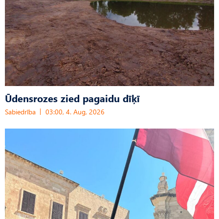
Ūdensrozes zied pagaidu dīķī
Sabiedrība
03:00, 4. Aug, 2026