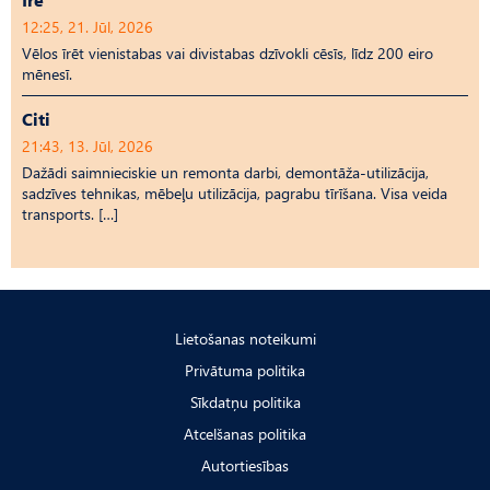
12:25, 21. Jūl, 2026
Vēlos īrēt vienistabas vai divistabas dzīvokli cēsīs, līdz 200 eiro
mēnesī.
Citi
21:43, 13. Jūl, 2026
Dažādi saimnieciskie un remonta darbi, demontāža-utilizācija,
sadzīves tehnikas, mēbeļu utilizācija, pagrabu tīrīšana. Visa veida
transports. […]
Lietošanas noteikumi
Privātuma politika
Sīkdatņu politika
Atcelšanas politika
Autortiesības