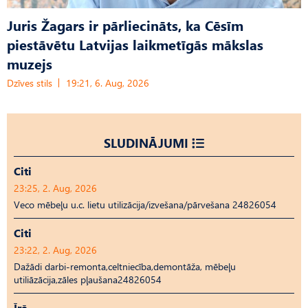
Juris Žagars ir pārliecināts, ka Cēsīm
piestāvētu Latvijas laikmetīgās mākslas
muzejs
Dzīves stils
19:21, 6. Aug, 2026
SLUDINĀJUMI
Citi
23:25, 2. Aug, 2026
Veco mēbeļu u.c. lietu utilizācija/izvešana/pārvešana 24826054
Citi
23:22, 2. Aug, 2026
Dažādi darbi-remonta,celtniecība,demontāža, mēbeļu
utiliāzācija,zāles pļaušana24826054
Īrē