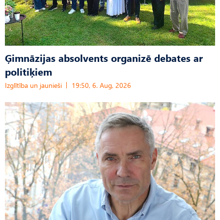
Ģimnāzijas absolvents organizē debates ar
politiķiem
Izglītība un jaunieši
19:50, 6. Aug, 2026