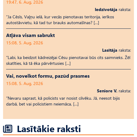
19:47, 6. Aug, 2026
Iedzīvotāja
raksta:
“Ja Cēsīs, Vaļņu ielā, kur vecās pienotavas teritorija, ierīkos
autostāvvietu, kā tad tur brauks automašīnas? […]
Atļāva visam sabrukt
15:08, 5. Aug, 2026
Lasītāja
raksta:
“Labi, ka beidzot kādreizējai Cēsu pienotavai būs cits saimnieks. Žēl
skatīties, kā tā ēka pārvērtusies […]
Vai, novelkot formu, pazūd prasmes
15:08, 5. Aug, 2026
Seniore V.
raksta:
“Nevaru saprast, kā policists var nosist cilvēku. Jā, neesot bijis
darbā, bet vai policistiem neiemāca, […]
Lasītākie raksti