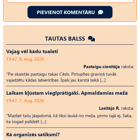
PIEVIENOT KOMENTĀRU
TAUTAS BALSS
Vajag vēl kādu tualeti
19:47, 8. Aug, 2026
Pastaigu cienītāja
raksta:
“Pie skaistās pastaigu takas Cēsīs, Pirtupītes graviņā tuvāk
vajadzētu kādas labierīcības. Īpaši jau karstā laikā […]
Laikam kļūstam vieglprātīgāki. Apmaldamies mežā
19:47, 7. Aug, 2026
Lasītāja R.
raksta:
“Mazliet taču jāapdomā, kā tiksi laukā no meža, pirms tajā ej. Saka,
ka šogad palīdzēt […]
Kā organizēs satiksmi?