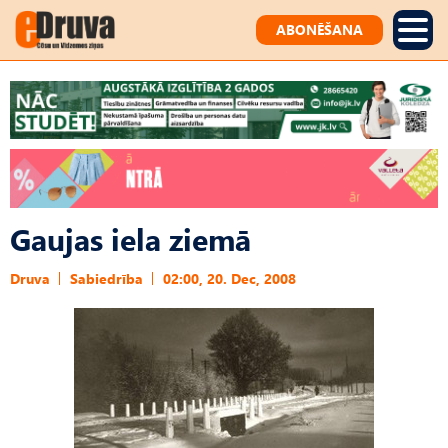
ABONĒŠANA
Gaujas iela ziemā
Druva
Sabiedrība
02:00, 20. Dec, 2008