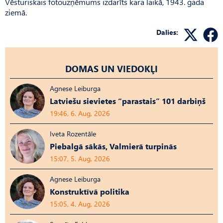
Vēsturiskais fotouzņēmums izdarīts kara laikā, 1943. gada
ziemā.
Dalies:
DOMAS UN VIEDOKĻI
Agnese Leiburga
Latviešu sievietes “parastais” 101 darbiņš
19:46, 6. Aug, 2026
Iveta Rozentāle
Piebalgā sākās, Valmierā turpinās
15:07, 5. Aug, 2026
Agnese Leiburga
Konstruktīvā politika
15:05, 4. Aug, 2026