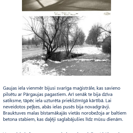
Gaujas iela vienmēr bijusi svarīga maģistrāle, kas savieno
pilsētu ar Pārgaujas pagastiem. Arī senāk te bija dzīva
satiksme, tāpēc iela uzturēta priekšzīmīgā kārtībā. Lai
neveidotos peļķes, abās ielas pusēs bija novadgrāvji.
Brauktuves malas bīstamākajās vietās norobežoja ar baltiem
betona stabiem, kas daļēji saglabājušies līdz mūsu dienām.