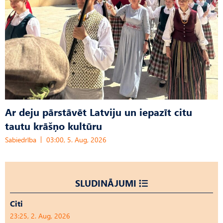
Ar deju pārstāvēt Latviju un iepazīt citu
tautu krāšņo kultūru
Sabiedrība
03:00, 5. Aug, 2026
SLUDINĀJUMI
Citi
23:25, 2. Aug, 2026