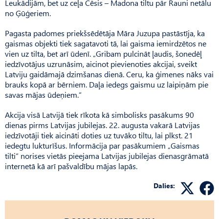
Leukādijām, bet uz ceļa Cēsis – Madona tiltu pār Rauni netālu
no Ģūģeriem.
Pagasta padomes priekšsēdētāja Māra Juzupa pastāstīja, ka
gaismas objekti tiek sagatavoti tā, lai gaisma iemirdzētos ne
vien uz tilta, bet arī ūdenī. „Gribam pulcināt ļaudis, šonedēļ
iedzīvotājus uzrunāsim, aicinot pievienoties akcijai, sveikt
Latviju gaidāmajā dzimšanas dienā. Ceru, ka ģimenes nāks vai
brauks kopā ar bērniem. Daļa iedegs gaismu uz laipiņām pie
savas mājas ūdeņiem.”
Akcija visā Latvijā tiek rīkota kā simbolisks pasākums 90
dienas pirms Latvijas jubilejas. 22. augusta vakarā Latvijas
iedzīvotāji tiek aicināti doties uz tuvāko tiltu, lai plkst. 21
iedegtu lukturīšus. Informācija par pasākumiem „Gaismas
tilti” norises vietās pieejama Latvijas jubilejas dienasgrāmatā
internetā kā arī pašvaldību mājas lapās.
Dalies: