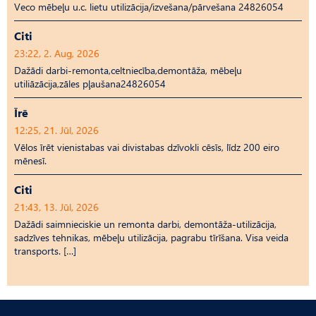
Veco mēbeļu u.c. lietu utilizācija/izvešana/pārvešana 24826054
Citi
23:22, 2. Aug, 2026
Dažādi darbi-remonta,celtniecība,demontāža, mēbeļu
utiliāzācija,zāles pļaušana24826054
Īrē
12:25, 21. Jūl, 2026
Vēlos īrēt vienistabas vai divistabas dzīvokli cēsīs, līdz 200 eiro
mēnesī.
Citi
21:43, 13. Jūl, 2026
Dažādi saimnieciskie un remonta darbi, demontāža-utilizācija,
sadzīves tehnikas, mēbeļu utilizācija, pagrabu tīrīšana. Visa veida
transports. […]