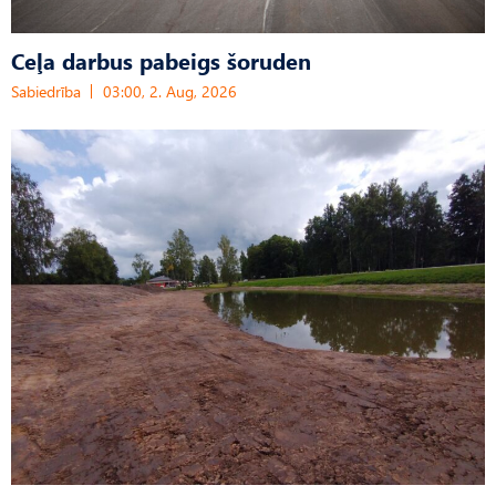
Ceļa darbus pabeigs šoruden
Sabiedrība
03:00, 2. Aug, 2026