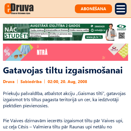
ABONĒŠANA
Gatavojas tiltu izgaismošanai
Druva
Sabiedrība
02:00, 20. Aug, 2008
Priekuļu pašvaldība, atbalstot akciju „Gaismas tilti”, gatavojas
izgaismot trīs tiltus pagasta teritorijā un cer, ka iedzīvotāji
piektdien pievienosies.
Pie Vaives dzirnavām iecerēts izgaismot tiltu pār Vaives upi,
uz ceļa Cēsis – Valmiera tiltu pār Raunas upi netālu no