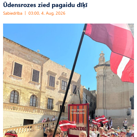
Ūdensrozes zied pagaidu dīķī
Sabiedrība
03:00, 4. Aug, 2026