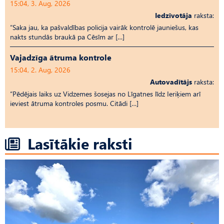
15:04, 3. Aug, 2026
Iedzīvotāja
raksta:
“Saka jau, ka pašvaldības policija vairāk kontrolē jauniešus, kas
nakts stundās braukā pa Cēsīm ar […]
Vajadzīga ātruma kontrole
15:04, 2. Aug, 2026
Autovadītājs
raksta:
“Pēdējais laiks uz Vid­ze­mes šosejas no Līgatnes līdz Ieriķiem arī
ieviest ātruma kontroles posmu. Citādi […]
Lasītākie raksti