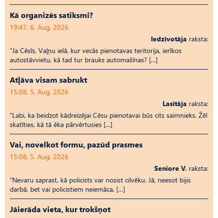
Kā organizēs satiksmi?
19:47, 6. Aug, 2026
Iedzīvotāja
raksta:
“Ja Cēsīs, Vaļņu ielā, kur vecās pienotavas teritorija, ierīkos
autostāvvietu, kā tad tur brauks automašīnas? […]
Atļāva visam sabrukt
15:08, 5. Aug, 2026
Lasītāja
raksta:
“Labi, ka beidzot kādreizējai Cēsu pienotavai būs cits saimnieks. Žēl
skatīties, kā tā ēka pārvērtusies […]
Vai, novelkot formu, pazūd prasmes
15:08, 5. Aug, 2026
Seniore V.
raksta:
“Nevaru saprast, kā policists var nosist cilvēku. Jā, neesot bijis
darbā, bet vai policistiem neiemāca, […]
Jāierāda vieta, kur trokšņot