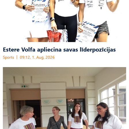
Estere Volfa apliecina savas līderpozīcijas
Sports
09:12, 1. Aug, 2026