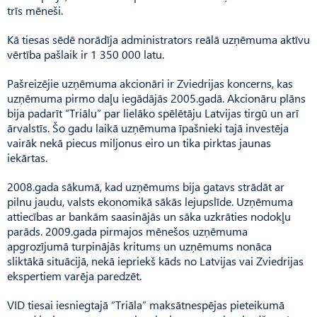
trīs mēneši.
Kā tiesas sēdē norādīja administrators reālā uzņēmuma aktīvu
vērtība pašlaik ir 1 350 000 latu.
Pašreizējie uzņēmuma akcionāri ir Zviedrijas koncerns, kas
uzņēmuma pirmo daļu iegādājās 2005.gadā. Akcionāru plāns
bija padarīt “Triālu” par lielāko spēlētāju Latvijas tirgū un arī
ārvalstīs. Šo gadu laikā uzņēmuma īpašnieki tajā investēja
vairāk nekā piecus miljonus eiro un tika pirktas jaunas
iekārtas.
2008.gada sākumā, kad uzņēmums bija gatavs strādāt ar
pilnu jaudu, valsts ekonomikā sākās lejupslīde. Uzņēmuma
attiecības ar bankām saasinājās un sāka uzkrāties nodokļu
parāds. 2009.gada pirmajos mēnešos uzņēmuma
apgrozījumā turpinājās kritums un uzņēmums nonāca
sliktākā situācijā, nekā iepriekš kāds no Latvijas vai Zviedrijas
ekspertiem varēja paredzēt.
VID tiesai iesniegtajā “Triāla” maksātnespējas pieteikumā