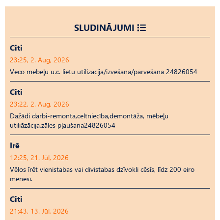
SLUDINĀJUMI
Citi
23:25, 2. Aug, 2026
Veco mēbeļu u.c. lietu utilizācija/izvešana/pārvešana 24826054
Citi
23:22, 2. Aug, 2026
Dažādi darbi-remonta,celtniecība,demontāža, mēbeļu
utiliāzācija,zāles pļaušana24826054
Īrē
12:25, 21. Jūl, 2026
Vēlos īrēt vienistabas vai divistabas dzīvokli cēsīs, līdz 200 eiro
mēnesī.
Citi
21:43, 13. Jūl, 2026