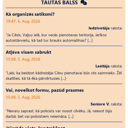
TAUTAS BALSS
Kā organizēs satiksmi?
19:47, 6. Aug, 2026
Iedzīvotāja
raksta:
“Ja Cēsīs, Vaļņu ielā, kur vecās pienotavas teritorija, ierīkos
autostāvvietu, kā tad tur brauks automašīnas? […]
Atļāva visam sabrukt
15:08, 5. Aug, 2026
Lasītāja
raksta:
“Labi, ka beidzot kādreizējai Cēsu pienotavai būs cits saimnieks. Žēl
skatīties, kā tā ēka pārvērtusies […]
Vai, novelkot formu, pazūd prasmes
15:08, 5. Aug, 2026
Seniore V.
raksta:
“Nevaru saprast, kā policists var nosist cilvēku. Jā, neesot bijis
darbā, bet vai policistiem neiemāca, […]
Jāierāda vieta, kur trokšņot