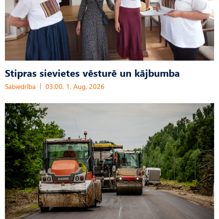
Stipras sievietes vēsturē un kājbumba
Sabiedrība
03:00, 1. Aug, 2026