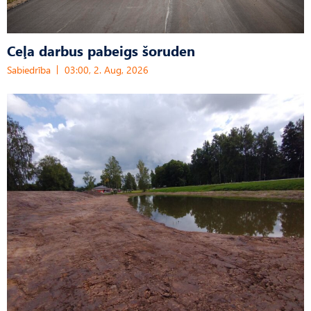
Ceļa darbus pabeigs šoruden
Sabiedrība
03:00, 2. Aug, 2026