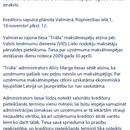
ieraksts.
Kreditoru sapulce plānota Valmierā, Rūpniecības ielā 1,
10.novembrī plkst. 12.
Valmieras rajona tiesa “Triāla” maksātnespēju atzina pēc
Valsts Ieņēmumu dienesta (VID) Lielo nodokļu maksātāju
pārvaldes pieteikuma. Tiesa par uzņēmuma maksātnespējas
iestāšanās dienu noteica 2009.gada 30.aprīli.
“Triāla” administrators Alvis Marga tiesas sēdē atzina, ka
uzņēmums pašlaik nav peļņu nesošs un maksātspējīgs. Par
uzņēmuma maksātnespējas cēloni uzskatāma ekonomiskā
lejupslīde Latvijā un ļaunprātība tur nav saskatāma.
Administrators tiesai lūdza noteikt saīsināto kreditoru
pieteikšanās termiņu vienu mēnesi, lai būtu iespēja samazināt
administrācijas izmaksas un uzņēmums ar tā iekārtām strauji
nezaudētu vērtību, kā arī uzņēmuma kreditori ātrāk varētu
lemt ko darīt tālāk. Tiesa savā spriedumā šo prasību
neakceptēja, un kreditoru pieteikšanās termiņš tika noteikts