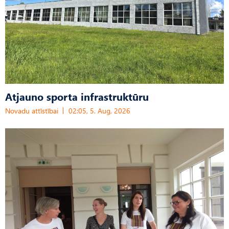
Atjauno sporta infrastruktūru
Novadu attīstībai
02:05, 5. Aug, 2026