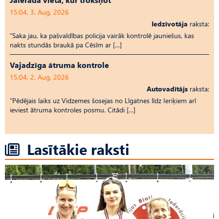
15:04, 3. Aug, 2026
Iedzīvotāja
raksta:
“Saka jau, ka pašvaldības policija vairāk kontrolē jauniešus, kas
nakts stundās braukā pa Cēsīm ar […]
Vajadzīga ātruma kontrole
15:04, 2. Aug, 2026
Autovadītājs
raksta:
“Pēdējais laiks uz Vid­ze­mes šosejas no Līgatnes līdz Ieriķiem arī
ieviest ātruma kontroles posmu. Citādi […]
Lasītākie raksti