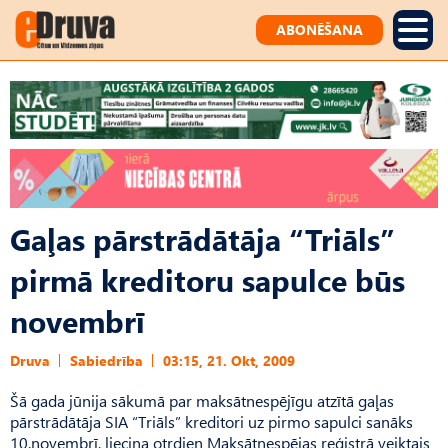
ABONĒŠANA
Gaļas pārstrādātāja “Triāls”
pirmā kreditoru sapulce būs
novembrī
Druva
Sabiedrība
03:15, 21. Okt, 2009
Šā gada jūnija sākumā par maksātnespējīgu atzītā gaļas
pārstrādātāja SIA “Triāls” kreditori uz pirmo sapulci sanāks
10.novembrī, liecina otrdien Maksātnespējas reģistrā veiktais