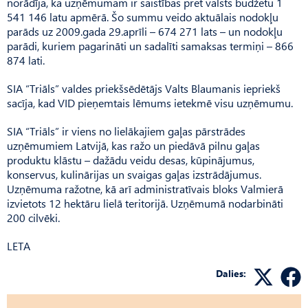
norādīja, ka uzņēmumam ir saistības pret valsts budžetu 1
541 146 latu apmērā. Šo summu veido aktuālais nodokļu
parāds uz 2009.gada 29.aprīli – 674 271 lats – un nodokļu
parādi, kuriem pagarināti un sadalīti samaksas termiņi – 866
874 lati.
SIA “Triāls” valdes priekšsēdētājs Valts Blaumanis iepriekš
sacīja, kad VID pieņemtais lēmums ietekmē visu uzņēmumu.
SIA “Triāls” ir viens no lielākajiem gaļas pārstrādes
uzņēmumiem Latvijā, kas ražo un piedāvā pilnu gaļas
produktu klāstu – dažādu veidu desas, kūpinājumus,
konservus, kulinārijas un svaigas gaļas izstrādājumus.
Uzņēmuma ražotne, kā arī administratīvais bloks Valmierā
izvietots 12 hektāru lielā teritorijā. Uzņēmumā nodarbināti
200 cilvēki.
LETA
Dalies: