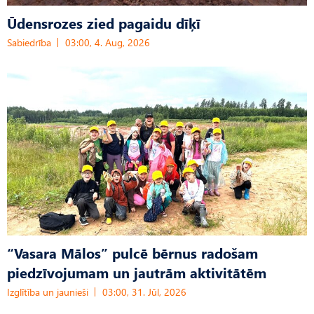
Ūdensrozes zied pagaidu dīķī
Sabiedrība
03:00, 4. Aug, 2026
“Vasara Mālos” pulcē bērnus radošam
piedzīvojumam un jautrām aktivitātēm
Izglītība un jaunieši
03:00, 31. Jūl, 2026