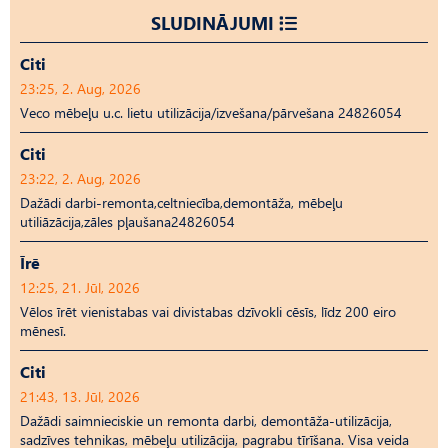
SLUDINĀJUMI
Citi
23:25, 2. Aug, 2026
Veco mēbeļu u.c. lietu utilizācija/izvešana/pārvešana 24826054
Citi
23:22, 2. Aug, 2026
Dažādi darbi-remonta,celtniecība,demontāža, mēbeļu
utiliāzācija,zāles pļaušana24826054
Īrē
12:25, 21. Jūl, 2026
Vēlos īrēt vienistabas vai divistabas dzīvokli cēsīs, līdz 200 eiro
mēnesī.
Citi
21:43, 13. Jūl, 2026
Dažādi saimnieciskie un remonta darbi, demontāža-utilizācija,
sadzīves tehnikas, mēbeļu utilizācija, pagrabu tīrīšana. Visa veida