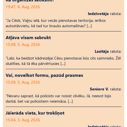
19:47, 6. Aug, 2026
Iedzīvotāja
raksta:
“Ja Cēsīs, Vaļņu ielā, kur vecās pienotavas teritorija, ierīkos
autostāvvietu, kā tad tur brauks automašīnas? […]
Atļāva visam sabrukt
15:08, 5. Aug, 2026
Lasītāja
raksta:
“Labi, ka beidzot kādreizējai Cēsu pienotavai būs cits saimnieks. Žēl
skatīties, kā tā ēka pārvērtusies […]
Vai, novelkot formu, pazūd prasmes
15:08, 5. Aug, 2026
Seniore V.
raksta:
“Nevaru saprast, kā policists var nosist cilvēku. Jā, neesot bijis
darbā, bet vai policistiem neiemāca, […]
Jāierāda vieta, kur trokšņot
15:04, 3. Aug, 2026
Iedzīvotāja
raksta: