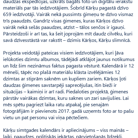
daudzas ekspedīcijas, uzkrāts bagāts foto un digitālu ierakstu
materiāls par tās iedzīvotājiem. Šobrīd Kārķu pagastā dzīvo
659 iedzīvotāji. Vairāk nekā pussimts ģimeņu te dzīvo vismaz
trīs paaudzēs. Gandrīz visas ģimenes, kuras Kārķos dzīvo
vairāk nekā sešās paaudzes, atzīst – tālos senčos ir igauņi.
Pārsteidzoši ir arī tas, ka šeit joprojām mīt daudz cilvēku, kuri
savā dzīvesstāstā var rakstīt – dzimis Kārķos, Kārķu slimnīcā.
Projekta veidotāji pateicas visiem iedzīvotājiem, kuri ļāva
ielūkoties dzimtu albumos, tādējādi atklājot jaunus notikumus
un līdz šim nezināmus faktus pagasta vēsturē. Kalendārā ir 12
mēneši, tāpēc no plašā materiālu klāsta izvēlējāmies 12
dzimtas ar stiprām saknēm un kupliem zariem. Kārķos ļoti
daudzas ģimenes savstarpēji saprecējušas, itin bieži ir
situācijas – kaimiņi ir arī radi. Piedaloties projektā, ģimenes
pārstāv vairākas dzimtas, kuru saknes un zari savijušies. Lai
mēs spētu pagriezt laika ratu atpakaļ, pie senajām
fotogrāfijām ir pievienots 2017. gadā uzņemts foto ar to pašu
vietu un pat personu vai viņa pēctečiem.
Kārķu simtgades kalendārs ir apliecinājums – viss mainās –
laiki, paaudzes, politiskās iekārtas, pārvietošanās līdzekļi,