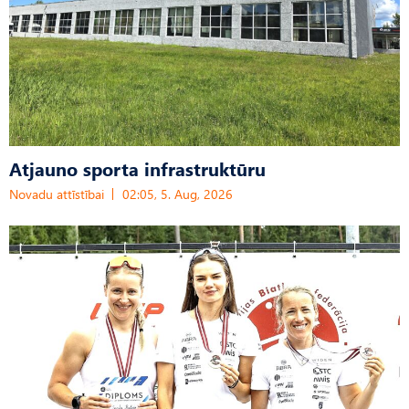
Atjauno sporta infrastruktūru
Novadu attīstībai
02:05, 5. Aug, 2026