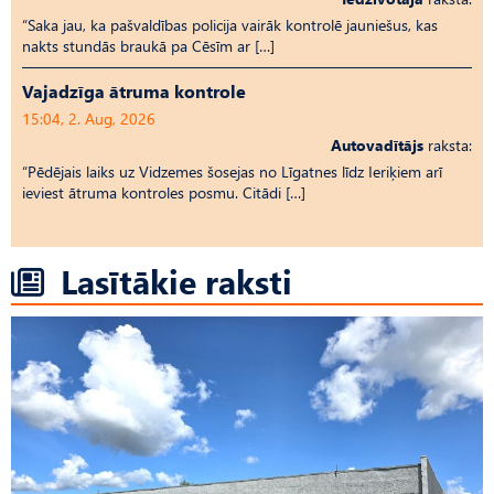
“Saka jau, ka pašvaldības policija vairāk kontrolē jauniešus, kas
nakts stundās braukā pa Cēsīm ar […]
Vajadzīga ātruma kontrole
15:04, 2. Aug, 2026
Autovadītājs
raksta:
“Pēdējais laiks uz Vid­ze­mes šosejas no Līgatnes līdz Ieriķiem arī
ieviest ātruma kontroles posmu. Citādi […]
Lasītākie raksti