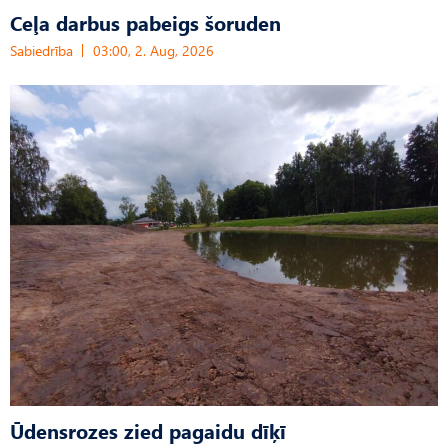
Ceļa darbus pabeigs šoruden
Sabiedrība
03:00, 2. Aug, 2026
Ūdensrozes zied pagaidu dīķī