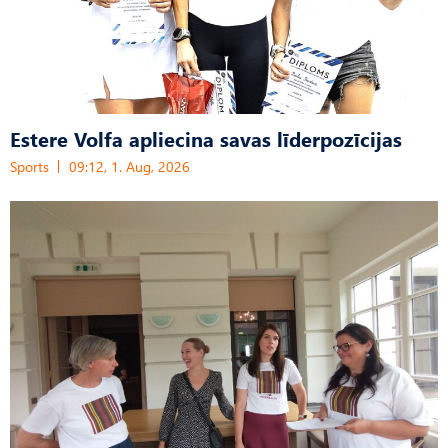
Estere Volfa apliecina savas līderpozīcijas
Sports
09:12, 1. Aug, 2026