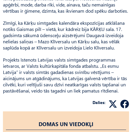
apģērbi, mode, darba rīki, vide, ainava, taču nemainīgas
vērtības ir ģimene, dzimta, kas ikvienam dod spēku darboties.
Zīmīgi, ka Kārķu simtgades kalendāra ekspozīcijas atklāšana
notiks Gaismas pilī – vietā, kur kādreiz bija KĀRĶU sala. 17.
gadsimta sākumā ūdensceļu aizsērējumi Daugavā izveidoja
nelielas saliņas – Mazo Klīversalu un Kārķu salu, kas vēlāk
saplūda kopā ar Klīversalu un izveidoja Lielo Klīversalu.
Projekts īstenots Latvijas valsts simtgades programmas
ietvaros, ar Valsts kultūrkapitāla fonda atbalstu. „Es esmu
Latvija” ir valsts simtās gadadienas svinību vēstījums –
aicinājums un atgādinājums, ka Latvijas galvenā vērtība ir tās
cilvēki, kuri veltījuši savu dzīvi neatkarīgas valsts tapšanai un
pastāvēšanai, veido tās tagadni un liek pamatus rītdienai.
Dalies:
DOMAS UN VIEDOKĻI