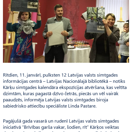
Rītdien, 11. janvārī, pulksten 12 Latvijas valsts simtgades
informācijas centrā – Latvijas Nacionālajā bibliotēkā – notiks
Kārķu simtgades kalendāra ekspozīcijas atvēršana, kas veltīta
dzimtām, kuras pagastā dzīvo četrās, piecās un vēl vairāk
paaudzēs, informēja Latvijas valsts simtgades biroja
sabiedrisko attiecību speciāliste Linda Pastare.
Pagājušā gada vasarā un rudenī Latvijas valsts simtgades
iniciatīvā “Brīvības garša vakar, šodien, rīt” Kārķos veiktas