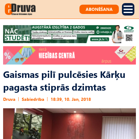
ABONĒŠANA
Gaismas pilī pulcēsies Kārķu
pagasta stiprās dzimtas
Druva
Sabiedrība
18:39, 10. Jan, 2018