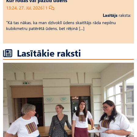
Kur rodas vai pazūd ūdens
13:24, 27. Jūl, 2026
1
Lasītājs
raksta:
“Kā tas nākas, ka man dzīvoklī ūdens skaitītājs rāda nepilnu
kubikmetru patērētā ūdens, bet rēķinā […]
Lasītākie raksti