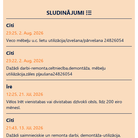
SLUDINĀJUMI
Citi
23:25, 2. Aug, 2026
Veco mēbeļu u.c. lietu utilizācija/izvešana/pārvešana 24826054
Citi
23:22, 2. Aug, 2026
Dažādi darbi-remonta,celtniecība,demontāža, mēbeļu
utiliāzācija,zāles pļaušana24826054
Īrē
12:25, 21. Jūl, 2026
Vēlos īrēt vienistabas vai divistabas dzīvokli cēsīs, līdz 200 eiro
mēnesī.
Citi
21:43, 13. Jūl, 2026
Dažādi saimnieciskie un remonta darbi, demontāža-utilizācija,