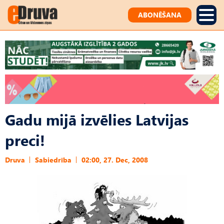
ABONĒŠANA
Gadu mijā izvēlies Latvijas
preci!
Druva
Sabiedrība
02:00, 27. Dec, 2008