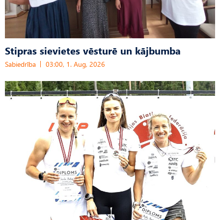
Stipras sievietes vēsturē un kājbumba
Sabiedrība
03:00, 1. Aug, 2026