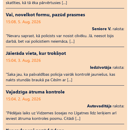
skatīties, kā tā ēka pārvērtusies […]
Vai, novelkot formu, pazūd prasmes
15:08, 5. Aug, 2026
Seniore V.
raksta:
“Nevaru saprast, kā policists var nosist cilvēku. Jā, neesot bijis
darbā, bet vai policistiem neiemāca, […]
Jāierāda vieta, kur trokšņot
15:04, 3. Aug, 2026
Iedzīvotāja
raksta:
“Saka jau, ka pašvaldības policija vairāk kontrolē jauniešus, kas
nakts stundās braukā pa Cēsīm ar […]
Vajadzīga ātruma kontrole
15:04, 2. Aug, 2026
Autovadītājs
raksta:
“Pēdējais laiks uz Vid­ze­mes šosejas no Līgatnes līdz Ieriķiem arī
ieviest ātruma kontroles posmu. Citādi […]