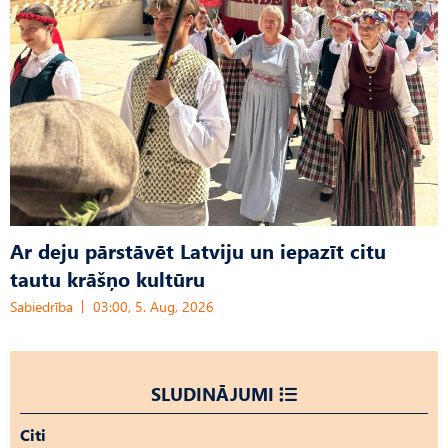
Ar deju pārstāvēt Latviju un iepazīt citu
tautu krāšņo kultūru
Sabiedrība
03:00, 5. Aug, 2026
SLUDINĀJUMI
Citi