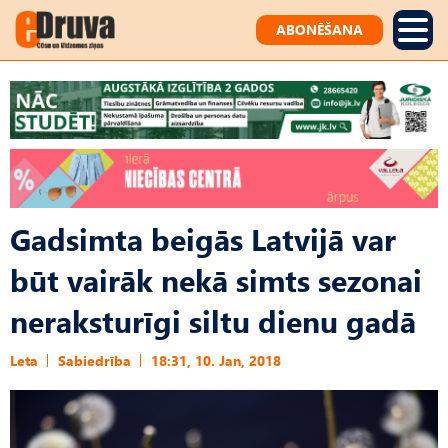
ABONĒŠANA
Gadsimta beigās Latvijā var
būt vairāk nekā simts sezonai
neraksturīgi siltu dienu gadā
Leta
Sabiedrība
18:31, 10. Jan, 2018