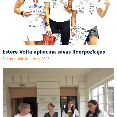
Estere Volfa apliecina savas līderpozīcijas
Sports
09:12, 1. Aug, 2026