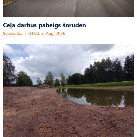
Ceļa darbus pabeigs šoruden
Sabiedrība
03:00, 2. Aug, 2026