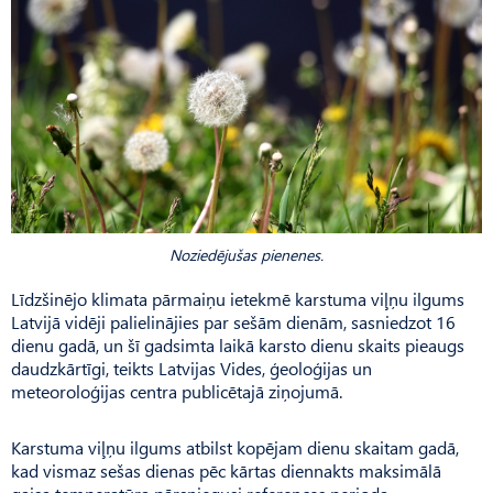
Noziedējušas pienenes.
Līdzšinējo klimata pārmaiņu ietekmē karstuma viļņu ilgums
Latvijā vidēji palielinājies par sešām dienām, sasniedzot 16
dienu gadā, un šī gadsimta laikā karsto dienu skaits pieaugs
daudzkārtīgi, teikts Latvijas Vides, ģeoloģijas un
meteoroloģijas centra publicētajā ziņojumā.
Karstuma viļņu ilgums atbilst kopējam dienu skaitam gadā,
kad vismaz sešas dienas pēc kārtas diennakts maksimālā