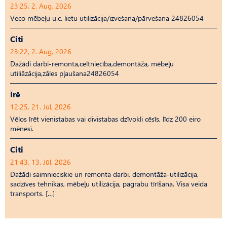
23:25, 2. Aug, 2026
Veco mēbeļu u.c. lietu utilizācija/izvešana/pārvešana 24826054
Citi
23:22, 2. Aug, 2026
Dažādi darbi-remonta,celtniecība,demontāža, mēbeļu
utiliāzācija,zāles pļaušana24826054
Īrē
12:25, 21. Jūl, 2026
Vēlos īrēt vienistabas vai divistabas dzīvokli cēsīs, līdz 200 eiro
mēnesī.
Citi
21:43, 13. Jūl, 2026
Dažādi saimnieciskie un remonta darbi, demontāža-utilizācija,
sadzīves tehnikas, mēbeļu utilizācija, pagrabu tīrīšana. Visa veida
transports. […]