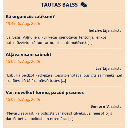
TAUTAS BALSS
Kā organizēs satiksmi?
19:47, 6. Aug, 2026
Iedzīvotāja
raksta:
“Ja Cēsīs, Vaļņu ielā, kur vecās pienotavas teritorija, ierīkos
autostāvvietu, kā tad tur brauks automašīnas? […]
Atļāva visam sabrukt
15:08, 5. Aug, 2026
Lasītāja
raksta:
“Labi, ka beidzot kādreizējai Cēsu pienotavai būs cits saimnieks. Žēl
skatīties, kā tā ēka pārvērtusies […]
Vai, novelkot formu, pazūd prasmes
15:08, 5. Aug, 2026
Seniore V.
raksta:
“Nevaru saprast, kā policists var nosist cilvēku. Jā, neesot bijis
darbā, bet vai policistiem neiemāca, […]