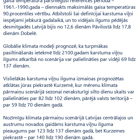
gaisa temperatūra pārsniegusi references perioda –
1961.-1990.gada – diennakts maksimālās gaisa temperatūras
90.procentiles vērtību. Atbilstoši šai definīcijai karstuma viļņi
iespējami jebkurā gadalaikā, un to vidējais ilgums pēdējās
desmitgadēs Latvijā bijis no 12,6 dienām Pāvilostā līdz 17,8
dienām Dobelē.
Globālie klimata modeļi prognozē, ka turpmākas
pasiltināšanās ietekmē līdz 2100.gadam karstuma viļņu
ilgums atkarībā no scenārija var palielināties par vidēji 69 līdz
137 dienām.
Vislielākās karstuma viļņu ilguma izmaiņas prognozētas
atklātas jūras piekrastē Kurzemē, kur mērenu klimata
pārmaiņu scenārijā sezonai neraksturīgi silto dienu skaits var
palielināties par 82 līdz 102 dienām, pārējā valsts teritorijā –
par 59 līdz 70 dienām gadā.
Nozīmīgu klimata pārmaiņu scenārijā Latvijas centrālajos un
austrumu novados gaidāms karstuma viļņu ilguma
pieaugums par 123 līdz 137 dienām gadā, bet Kurzemes
piekrastē – par 140 līdz 190 dienām gadā.