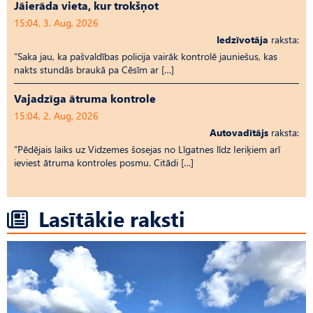
Jāierāda vieta, kur trokšņot
15:04, 3. Aug, 2026
Iedzīvotāja
raksta:
“Saka jau, ka pašvaldības policija vairāk kontrolē jauniešus, kas
nakts stundās braukā pa Cēsīm ar […]
Vajadzīga ātruma kontrole
15:04, 2. Aug, 2026
Autovadītājs
raksta:
“Pēdējais laiks uz Vid­ze­mes šosejas no Līgatnes līdz Ieriķiem arī
ieviest ātruma kontroles posmu. Citādi […]
Lasītākie raksti