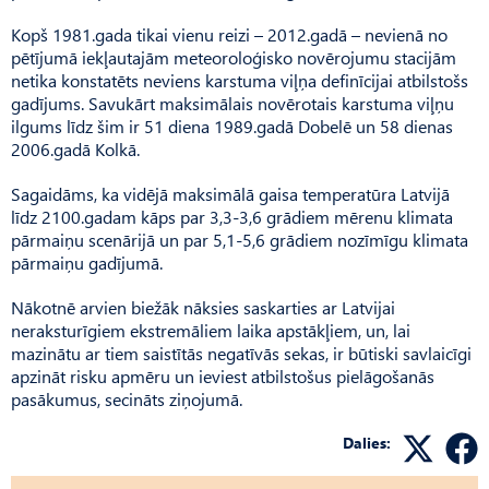
Kopš 1981.gada tikai vienu reizi – 2012.gadā – nevienā no
pētījumā iekļautajām meteoroloģisko novērojumu stacijām
netika konstatēts neviens karstuma viļņa definīcijai atbilstošs
gadījums. Savukārt maksimālais novērotais karstuma viļņu
ilgums līdz šim ir 51 diena 1989.gadā Dobelē un 58 dienas
2006.gadā Kolkā.
Sagaidāms, ka vidējā maksimālā gaisa temperatūra Latvijā
līdz 2100.gadam kāps par 3,3-3,6 grādiem mērenu klimata
pārmaiņu scenārijā un par 5,1-5,6 grādiem nozīmīgu klimata
pārmaiņu gadījumā.
Nākotnē arvien biežāk nāksies saskarties ar Latvijai
neraksturīgiem ekstremāliem laika apstākļiem, un, lai
mazinātu ar tiem saistītās negatīvās sekas, ir būtiski savlaicīgi
apzināt risku apmēru un ieviest atbilstošus pielāgošanās
pasākumus, secināts ziņojumā.
Dalies: