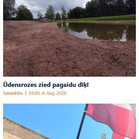
Ūdensrozes zied pagaidu dīķī
Sabiedrība
03:00, 4. Aug, 2026