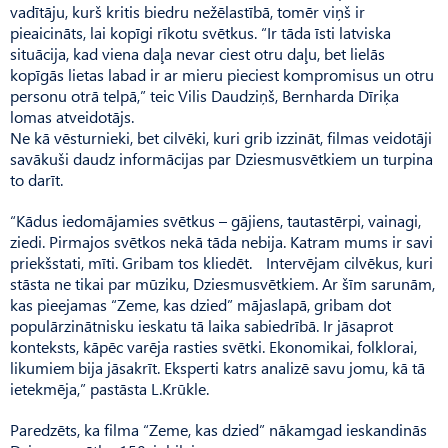
vadītāju, kurš kritis biedru nežēlastībā, tomēr viņš ir
pieaicināts, lai kopīgi rīkotu svētkus. “Ir tāda īsti latviska
situācija, kad viena daļa nevar ciest otru daļu, bet lielās
kopīgās lietas labad ir ar mieru pieciest kompromisus un otru
personu otrā telpā,” teic Vilis Daudziņš, Bernharda Dīriķa
lomas atveidotājs.
Ne kā vēsturnieki, bet cilvēki, kuri grib izzināt, filmas veidotāji
savākuši daudz informācijas par Dziesmusvētkiem un turpina
to darīt.
“Kādus iedomājamies svētkus – gājiens, tautastērpi, vainagi,
ziedi. Pirmajos svētkos nekā tāda nebija. Katram mums ir savi
priekšstati, mīti. Gribam tos kliedēt. Intervējam cilvēkus, kuri
stāsta ne tikai par mūziku, Dziesmu­svēt­kiem. Ar šīm sarunām,
kas pieejamas “Zeme, kas dzied” mājaslapā, gribam dot
populārzinātnisku ieskatu tā laika sabiedrībā. Ir jāsaprot
konteksts, kāpēc varēja rasties svētki. Ekonomikai, folklorai,
likumiem bija jāsakrīt. Eksperti katrs analizē savu jomu, kā tā
ietekmēja,” pastāsta L.Krūkle.
Paredzēts, ka filma “Zeme, kas dzied” nākamgad ieskandinās