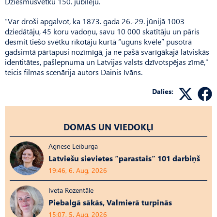
Dzies­mu­svētku 150. jubileju.
“Var droši apgalvot, ka 1873. gada 26.-29. jūnijā 1003
dziedātāju, 45 koru vadoņu, savu 10 000 skatītāju un pāris
desmit tiešo svētku rīkotāju kurtā “uguns kvēle” pusotrā
gadsimtā pārtapusi nozīmīgā, ja ne pašā svarīgākajā latviskās
identitātes, pašlepnuma un Latvijas valsts dzīvotspējas zīmē,”
teicis filmas scenārija autors Dainis Īvāns.
Dalies:
DOMAS UN VIEDOKĻI
Agnese Leiburga
Latviešu sievietes “parastais” 101 darbiņš
19:46, 6. Aug, 2026
Iveta Rozentāle
Piebalgā sākās, Valmierā turpinās
15:07, 5. Aug, 2026