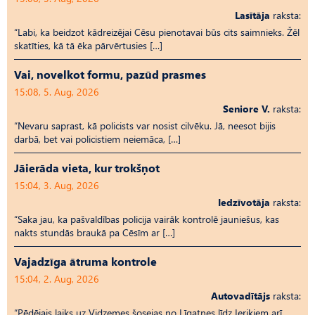
Lasītāja
raksta:
“Labi, ka beidzot kādreizējai Cēsu pienotavai būs cits saimnieks. Žēl
skatīties, kā tā ēka pārvērtusies […]
Vai, novelkot formu, pazūd prasmes
15:08, 5. Aug, 2026
Seniore V.
raksta:
“Nevaru saprast, kā policists var nosist cilvēku. Jā, neesot bijis
darbā, bet vai policistiem neiemāca, […]
Jāierāda vieta, kur trokšņot
15:04, 3. Aug, 2026
Iedzīvotāja
raksta:
“Saka jau, ka pašvaldības policija vairāk kontrolē jauniešus, kas
nakts stundās braukā pa Cēsīm ar […]
Vajadzīga ātruma kontrole
15:04, 2. Aug, 2026
Autovadītājs
raksta:
“Pēdējais laiks uz Vid­ze­mes šosejas no Līgatnes līdz Ieriķiem arī