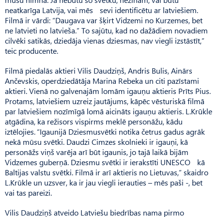
neatkarīga Latvija, vai mēs sevi identificētu ar latviešiem.
Filmā ir vārdi: “Daugava var šķirt Vidzemi no Kurzemes, bet
ne latvieti no latvieša.” To sajūtu, kad no dažādiem novadiem
cilvēki satikās, dziedāja vienas dziesmas, nav viegli izstāstīt,”
teic producente.
Filmā piedalās aktieri Vilis Daudziņš, Andris Bulis, Ainārs
Ančevskis, operdziedātāja Marina Rebeka un citi pazīstami
aktieri. Vienā no galvenajām lomām igauņu aktieris Prīts Pius.
Protams, latviešiem uzreiz jautājums, kāpēc vēsturiskā filmā
par latviešiem nozīmīgā lomā aicināts igauņu aktieris. L.Krūkle
atgādina, ka režisors vispirms meklē personāžu, kādu
iztēlojies. “Igau­nijā Dziesmusvētki notika četrus gadus agrāk
nekā mūsu svētki. Daudzi Cimzes skolnieki ir igauņi, kā
personāžs viņš varēja arī būt igaunis, jo tajā laikā bijām
Vidzemes guberņā. Dziesmu svētki ir ierakstīti UNESCO kā
Baltijas valstu svētki. Filmā ir arī aktieris no Lietuvas,” skaidro
L.Krūkle un uzsver, ka ir jau viegli ierauties – mēs paši -, bet
vai tas pareizi.
Vilis Daudziņš atveido Latviešu biedrības nama pirmo