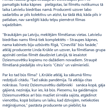
pamatīgās koka kāpnes pielāgotas, lai filmētu notikumus tā
laika Latviešu biedrības namā. Producenti uzsver labo
sadarbību ar pils kolektīvu un atzīst, ka tādā ēkā, kāda pils ir
patlaban, nav sarežģīti kādu telpu piemērot filmas
vajadzībām.
“Braukājām pa Latviju, meklējām filmēšanas vietas. Latviešu
biedrības nams filmā tiek komplektēts – Straupes kāpnes,
nama kabinets bija uzbūvēts Rīgā, “Cinevillā” būs fasāde,”
atklāj producente Linda Krūkle un uzsver, ka filmēšanas grupa
apzināti cenšas filmēt daudzviet Latvijā, tā iesaistot
Dziesmusvētku kopienu no dažādiem novadiem. Straupē
filmēšanā piedalījās vīru koris “Cēsis” un valmierieši.
Par ko tad būs filma? L.Krūkle atklāj, ka sākumā filmu
redzējuši citādu. “Tad sākās pandēmija. Tā atklāja citas
nokrāsas. Toreiz Dziesmusvētku dalībnieki sanāca kopā, gāja
gājienā, nezināja, kur ies, kā būs. Pieņemu, ka gaidāmajos
Dziesmusvētkos arī būs mazliet sirreāla sajūta, atgādinot
vienotību, kopā būšanu un laiku, kad dzīvojām, netiekoties
mēģinājumos,” pastāsta producente un piebilst, ka