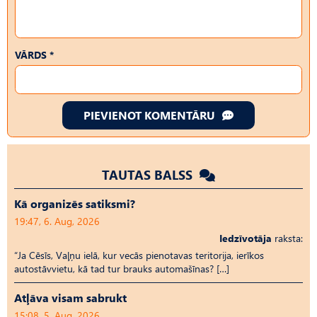
VĀRDS *
PIEVIENOT KOMENTĀRU
TAUTAS BALSS
Kā organizēs satiksmi?
19:47, 6. Aug, 2026
Iedzīvotāja
raksta:
“Ja Cēsīs, Vaļņu ielā, kur vecās pienotavas teritorija, ierīkos
autostāvvietu, kā tad tur brauks automašīnas? […]
Atļāva visam sabrukt
15:08, 5. Aug, 2026