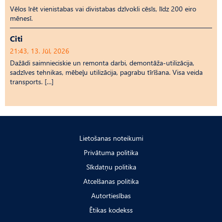
Vēlos īrēt vienistabas vai divistabas dzīvokli cēsīs, līdz 200 eiro
mēnesī.
Citi
21:43, 13. Jūl, 2026
Dažādi saimnieciskie un remonta darbi, demontāža-utilizācija,
sadzīves tehnikas, mēbeļu utilizācija, pagrabu tīrīšana. Visa veida
transports. […]
Lietošanas noteikumi
Privātuma politika
Sīkdatņu politika
Atcelšanas politika
Autortiesības
Ētikas kodekss