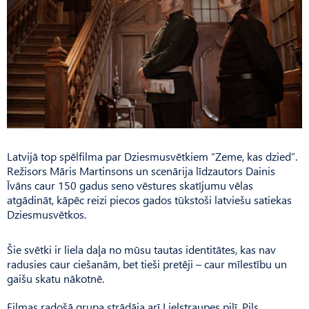
Latvijā top spēlfilma par Dziesmusvētkiem “Zeme, kas dzied”.
Režisors Māris Martinsons un scenārija līdzautors Dainis
Īvāns caur 150 gadus seno vēstures skatījumu vēlas
atgādināt, kāpēc reizi piecos gados tūkstoši latviešu satiekas
Dziesmusvētkos.
Šie svētki ir liela daļa no mūsu tautas identitātes, kas nav
radusies caur ciešanām, bet tieši pretēji – caur mīlestību un
gaišu skatu nākotnē.
Filmas radošā grupa strādāja arī Lielstraupes pilī. Pils