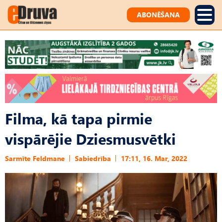
ABONĒŠANA
Filma, kā tapa pirmie
vispārējie Dziesmusvētki
Sarmīte Feldmane
Sabiedrība
17:11, 16. Mar, 2022