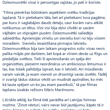
Dziesmusvētki viņai ir personīgas sajūtas, jo pati ir koriste.
“Filma pievēršas būtiskiem aspektiem svētku tradīcijas
tapšanā. Tā ir pietiekami tāla, bet arī pietiekami tuva pagātne,
par kuru ir saglabājies daudz detaļu, caur kurām varu atklāt
notikumus un tēlus. Viņi visi bija dzīvi cilvēki ar savām
vājībām un stiprajām pusēm. Dziesmusvētki saliedēja
sabiedrību. Apvienojās vīriešu un sieviešu kori no teju visiem
novadiem. Sieviešu iesaistīšana pirmajos latviešu
Dziesmusvētkos bija tam laikam progresīvs solis: viņas nevis
palika mājās pie darbiem, bet kopā ar vīriem devās uz Rīgu un
piedalījās svētkos. Tieši šī apvienošanās un spēja ātri
organizēties, pieņemt neordinārus un ambiciozus lēmumus ir
tas, kas tolaik palīdzēja izprast, kas ir latvieši. Arī mūsdienās
varam vairāk, ja esam vienoti un drosmīgi savās izvēlēs. Tādēļ
ir svarīgi tādus stāstus vēstīt un mudināt apzināties, ko mēs
kā tauta spējam un ko jau esam paveikuši,” tā par filmas
tapšanu izsakās režisors Mā­ris Martinsons.
L.Krūkle atklāj, ka filmā tiek parādīta arī Latvijas himnas
nozīme. “Zinot vēsturi, vairs nevar būt jautājumu, kāpēc tā ir
mūsu himna. Ja nebūtu šo svētku, nezinām, vai būtu