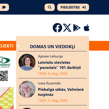
PIESLĒGTIES
OJEKTI
DOMAS UN VIEDOKĻI
Agnese Leiburga
Latviešu sievietes
“parastais” 101 darbiņš
19:46, 6. Aug, 2026
Iveta Rozentāle
Piebalgā sākās, Valmierā
turpinās
15:07, 5. Aug, 2026