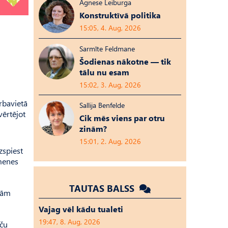
Agnese Leiburga
Konstruktīvā politika
15:05, 4. Aug, 2026
Sarmīte Feldmane
Šodienas nākotne — tik
tālu nu esam
15:02, 3. Aug, 2026
rbavietā
Sallija Benfelde
vērtējot
Cik mēs viens par otru
zinām?
15:01, 2. Aug, 2026
zspiest
imenes
TAUTAS BALSS
ūdām
Vajag vēl kādu tualeti
19:47, 8. Aug, 2026
aču