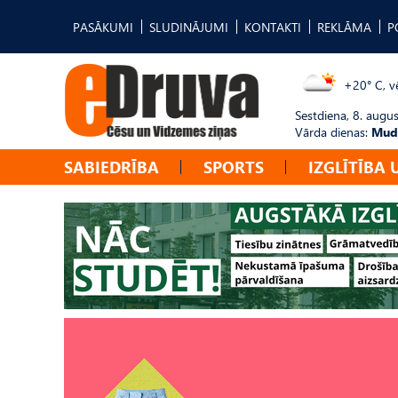
PASĀKUMI
SLUDINĀJUMI
KONTAKTI
REKLĀMA
P
+20° C, vē
Sestdiena, 8. augus
Vārda dienas:
Mudī
SABIEDRĪBA
SPORTS
IZGLĪTĪBA 