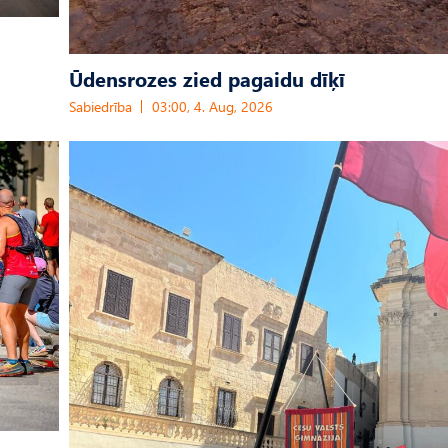
Ūdensrozes zied pagaidu dīķī
Sabiedrība
03:00, 4. Aug, 2026