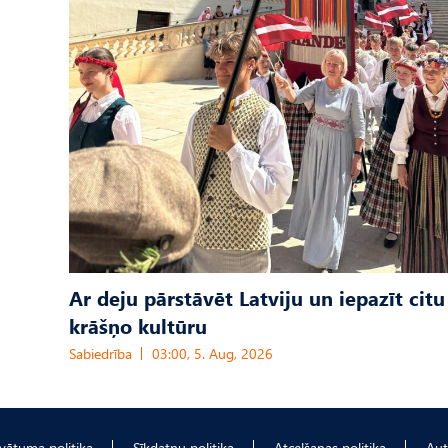
Ar deju pārstāvēt Latviju un iepazīt citu
krāšņo kultūru
Sabiedrība
03:00, 5. Aug, 2026
ivātuma politika
Sīkdatņu politika
Atcelšanas politika
Aut