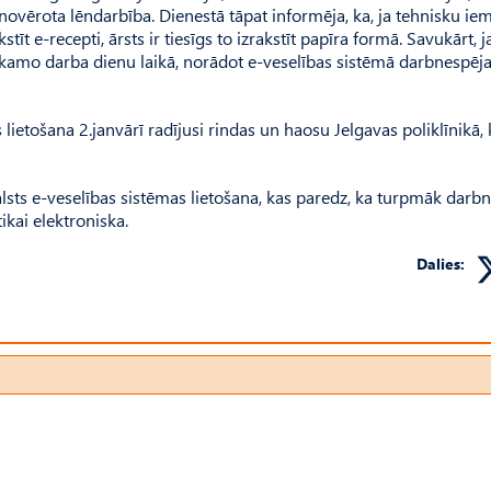
 novērota lēndarbība. Dienestā tāpat informēja, ka, ja tehnisku ie
t e-recepti, ārsts ir tiesīgs to izrakstīt papīra formā. Savukārt, j
nākamo darba dienu laikā, norādot e-veselības sistēmā darbnespēj
 lietošana 2.janvārī radījusi rindas un haosu Jelgavas poliklīnikā, 
 valsts e-veselības sistēmas lietošana, kas paredz, ka turpmāk darb
kai elektroniska.
Dalies: