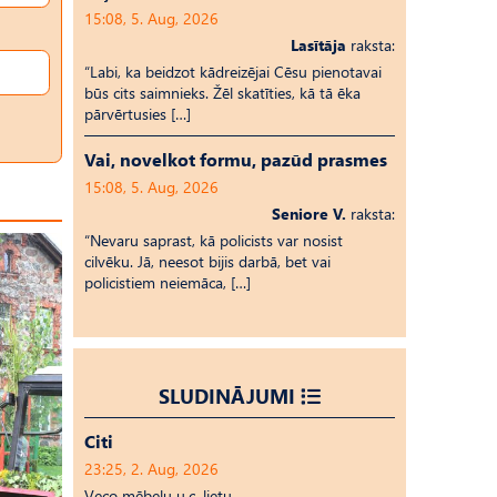
15:08, 5. Aug, 2026
Lasītāja
raksta:
“Labi, ka beidzot kādreizējai Cēsu pienotavai
būs cits saimnieks. Žēl skatīties, kā tā ēka
pārvērtusies […]
Vai, novelkot formu, pazūd prasmes
15:08, 5. Aug, 2026
Seniore V.
raksta:
“Nevaru saprast, kā policists var nosist
cilvēku. Jā, neesot bijis darbā, bet vai
policistiem neiemāca, […]
SLUDINĀJUMI
Citi
23:25, 2. Aug, 2026
Veco mēbeļu u.c. lietu