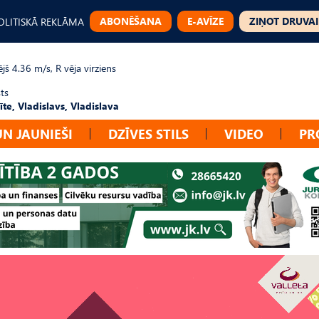
ABONĒŠANA
E-AVĪZE
ZIŅOT DRUVAI
OLITISKĀ REKLĀMA
jš 4.36 m/s, R vēja virziens
ts
te, Vladislavs, Vladislava
UN JAUNIEŠI
DZĪVES STILS
VIDEO
PR