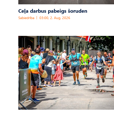
Ceļa darbus pabeigs šoruden
Sabiedrība
03:00, 2. Aug, 2026