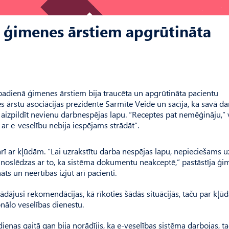
ļ ģimenes ārstiem apgrūtināta
badienā ģimenes ārstiem bija traucēta un apgrūtināta pacientu
 ārstu asociācijas prezidente Sarmīte Veide un sacīja, ka savā da
 aizpildīt nevienu darbnespējas lapu. “Receptes pat nemēģināju,” 
 ar e-veselību nebija iespējams strādāt”.
 arī ar kļūdām. “Lai uzrakstītu darba nespējas lapu, nepieciešams u
un noslēdzas ar to, ka sistēma dokumentu neakceptē,” pastāstīja ģ
āts un neērtības izjūt arī pacienti.
ādājusi rekomendācijas, kā rīkoties šādās situācijās, taču par kļ
nālo veselības dienestu.
 dienas gaitā gan bija norādījis, ka e-veselības sistēma darbojas, t