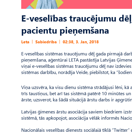
E-veselības traucējumu dē
pacientu pieņemšana
Leta
Sabiedrība
02:38, 3. Jan, 2018
E-veselības sistēmas traucējumu dēļ gada pirmajā dar
pieņemšana, aģentūrai LETA pastāstīja Latvijas Ģimenes
viņai e-veselības sistēmas traucējumu dēļ nav izdevies
sistēmas darbību, norādīja Veide, piebilstot, ka “šodien
Viņa uzsvēra, ka visu dienu sistēma strādājusi lēni, kā
trīs taustiņus, bet arī tas sistēmā patērē 10 minūtes 
ārste, uzsverot, ka šādā situācijā ārstu darbs ir apgrūtin
Latvijas ģimenes ārstu asociācija saviem biedriem izstr
sistēmā, tās apkopojot, asociācija vēlāk informēs Nacio
Nacionālais veselības dienests sociālajā tīklā “Twitter”