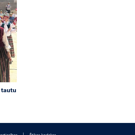
 tautu
ortiesības
Ētikas kodekss