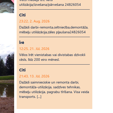
utilizācija/izvešana/pārvešana 24826054
Citi
23:22, 2. Aug, 2026
Dažādi darbi-remonta,celtniecība,demontāža,
mēbeļu utiliāzācija,zāles pļaušana24826054
Īrē
12:25, 21. Jūl, 2026
Vēlos īrēt vienistabas vai divistabas dzīvokli
cēsīs, līdz 200 eiro mēnesī.
Citi
21:43, 13. Jūl, 2026
Dažādi saimnieciskie un remonta darbi,
demontāža-utilizācija, sadzīves tehnikas,
mēbeļu utilizācija, pagrabu tīrīšana. Visa veida
transports. […]