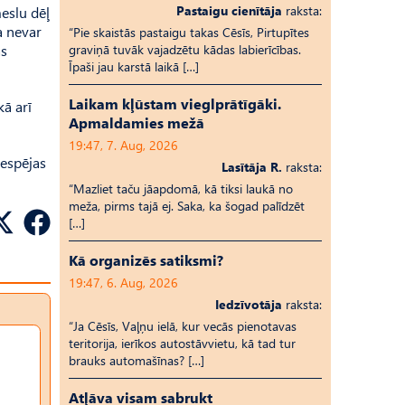
Pastaigu cienītāja
raksta:
meslu dēļ
a nevar
“Pie skaistās pastaigu takas Cēsīs, Pirtupītes
as
graviņā tuvāk vajadzētu kādas labierīcības.
Īpaši jau karstā laikā […]
Laikam kļūstam vieglprātīgāki.
kā arī
Apmaldamies mežā
19:47, 7. Aug, 2026
nespējas
Lasītāja R.
raksta:
“Mazliet taču jāapdomā, kā tiksi laukā no
meža, pirms tajā ej. Saka, ka šogad palīdzēt
[…]
Kā organizēs satiksmi?
19:47, 6. Aug, 2026
Iedzīvotāja
raksta:
“Ja Cēsīs, Vaļņu ielā, kur vecās pienotavas
teritorija, ierīkos autostāvvietu, kā tad tur
brauks automašīnas? […]
Atļāva visam sabrukt