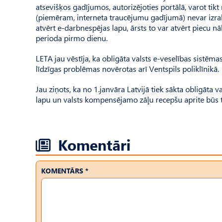
atsevišķos gadījumos, autorizējoties portālā, varot tikt
(piemēram, interneta traucējumu gadījumā) nevar izrakstī
atvērt e-darbnespējas lapu, ārsts to var atvērt piecu 
perioda pirmo dienu.
LETA jau vēstīja, ka obligāta valsts e-veselības sistēmas
līdzīgas problēmas novērotas arī Ventspils poliklīnikā.
Jau ziņots, ka no 1.janvāra Latvijā tiek sākta obligāta
lapu un valsts kompensējamo zāļu recepšu aprite būs ti
Komentāri
KOMENTĀRS *