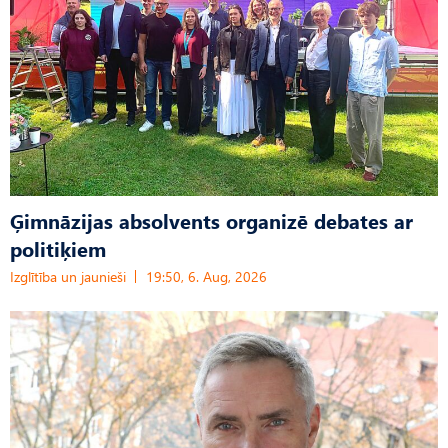
Ģimnāzijas absolvents organizē debates ar
politiķiem
Izglītība un jaunieši
19:50, 6. Aug, 2026