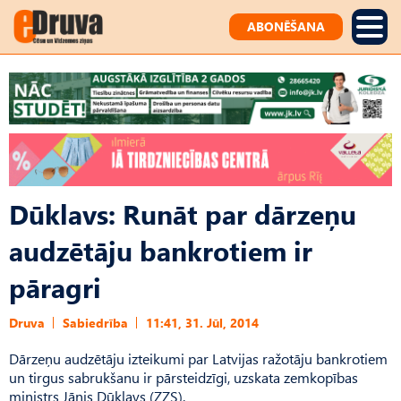
ABONĒŠANA
Dūklavs: Runāt par dārzeņu
audzētāju bankrotiem ir
pāragri
Druva
Sabiedrība
11:41, 31. Jūl, 2014
Dārzeņu audzētāju izteikumi par Latvijas ražotāju bankrotiem
un tirgus sabrukšanu ir pārsteidzīgi, uzskata zemkopības
ministrs Jānis Dūklavs (ZZS).