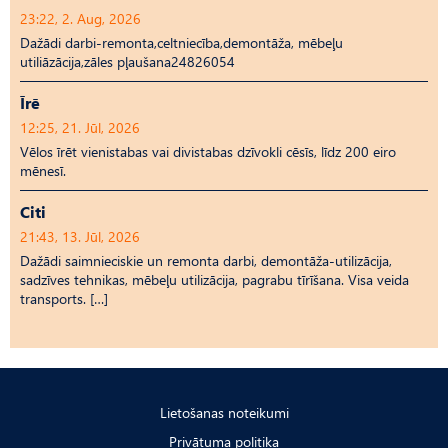
23:22, 2. Aug, 2026
Dažādi darbi-remonta,celtniecība,demontāža, mēbeļu
utiliāzācija,zāles pļaušana24826054
Īrē
12:25, 21. Jūl, 2026
Vēlos īrēt vienistabas vai divistabas dzīvokli cēsīs, līdz 200 eiro
mēnesī.
Citi
21:43, 13. Jūl, 2026
Dažādi saimnieciskie un remonta darbi, demontāža-utilizācija,
sadzīves tehnikas, mēbeļu utilizācija, pagrabu tīrīšana. Visa veida
transports. […]
Lietošanas noteikumi
Privātuma politika