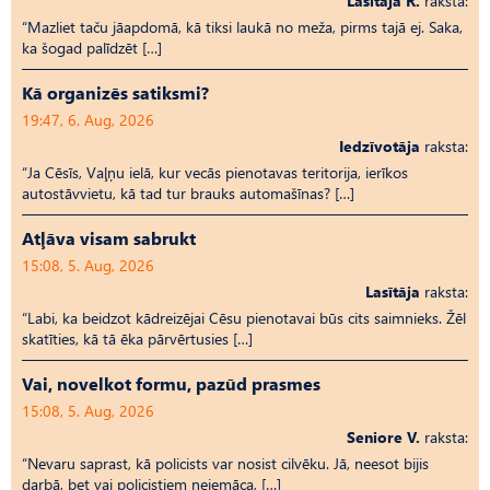
Lasītāja R.
raksta:
“Mazliet taču jāapdomā, kā tiksi laukā no meža, pirms tajā ej. Saka,
ka šogad palīdzēt […]
Kā organizēs satiksmi?
19:47, 6. Aug, 2026
Iedzīvotāja
raksta:
“Ja Cēsīs, Vaļņu ielā, kur vecās pienotavas teritorija, ierīkos
autostāvvietu, kā tad tur brauks automašīnas? […]
Atļāva visam sabrukt
15:08, 5. Aug, 2026
Lasītāja
raksta:
“Labi, ka beidzot kādreizējai Cēsu pienotavai būs cits saimnieks. Žēl
skatīties, kā tā ēka pārvērtusies […]
Vai, novelkot formu, pazūd prasmes
15:08, 5. Aug, 2026
Seniore V.
raksta:
“Nevaru saprast, kā policists var nosist cilvēku. Jā, neesot bijis
darbā, bet vai policistiem neiemāca, […]