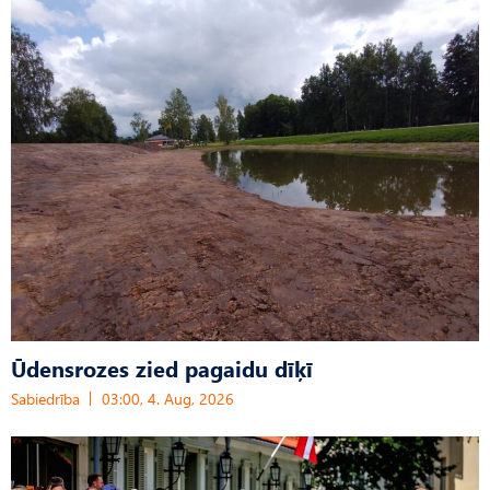
Ūdensrozes zied pagaidu dīķī
Sabiedrība
03:00, 4. Aug, 2026