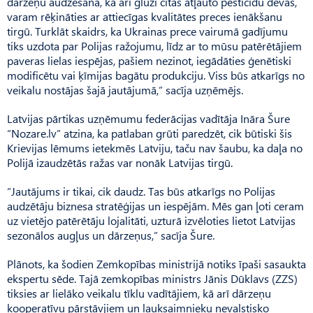
dārzeņu audzēšanā, kā arī gluži citas atļauto pesticīdu devas,
varam rēķināties ar attiecīgas kvalitātes preces ienākšanu
tirgū. Turklāt skaidrs, ka Ukrainas prece vairumā gadījumu
tiks uzdota par Polijas ražojumu, līdz ar to mūsu patērētājiem
paveras lielas iespējas, pašiem nezinot, iegādāties ģenētiski
modificētu vai ķīmijas bagātu produkciju. Viss būs atkarīgs no
veikalu nostājas šajā jautājumā,” sacīja uzņēmējs.
Latvijas pārtikas uzņēmumu federācijas vadītāja Ināra Šure
“Nozare.lv” atzina, ka patlaban grūti paredzēt, cik būtiski šis
Krievijas lēmums ietekmēs Latviju, taču nav šaubu, ka daļa no
Polijā izaudzētās ražas var nonāk Latvijas tirgū.
“Jautājums ir tikai, cik daudz. Tas būs atkarīgs no Polijas
audzētāju biznesa stratēģijas un iespējām. Mēs gan ļoti ceram
uz vietējo patērētāju lojalitāti, uzturā izvēloties lietot Latvijas
sezonālos augļus un dārzeņus,” sacīja Šure.
Plānots, ka šodien Zemkopības ministrijā notiks īpaši sasaukta
ekspertu sēde. Tajā zemkopības ministrs Jānis Dūklavs (ZZS)
tiksies ar lielāko veikalu tīklu vadītājiem, kā arī dārzeņu
kooperatīvu pārstāvjiem un lauksaimnieku nevalstisko