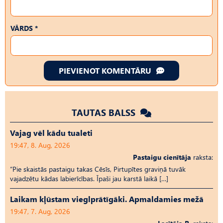
VĀRDS *
PIEVIENOT KOMENTĀRU
TAUTAS BALSS
Vajag vēl kādu tualeti
19:47, 8. Aug, 2026
Pastaigu cienītāja
raksta:
“Pie skaistās pastaigu takas Cēsīs, Pirtupītes graviņā tuvāk
vajadzētu kādas labierīcības. Īpaši jau karstā laikā […]
Laikam kļūstam vieglprātīgāki. Apmaldamies mežā
19:47, 7. Aug, 2026