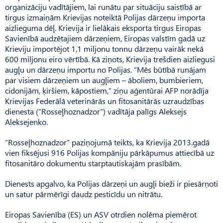
organizāciju vadītājiem, lai runātu par situāciju saistībā ar
tirgus izmaiņām Krievijas noteiktā Polijas dārzeņu importa
aizlieguma dēļ. Krievija ir lielākais eksporta tirgus Eiropas
Savienībā audzētajiem dārzeņiem, Eiropas valstīm gadā uz
Krieviju importējot 1,1 miljonu tonnu dārzeņu vairāk nekā
600 miljonu eiro vērtībā. Kā ziņots, Krievija trešdien aizliegusi
augļu un dārzeņu importu no Polijas. “Mēs būtībā runājam
par visiem dārzeņiem un augļiem – āboliem, bumbieriem,
cidonijām, ķiršiem, kāpostiem,” ziņu aģentūrai AFP norādīja
Krievijas Federālā veterinārās un fitosanitārās uzraudzības
dienesta (“Rosseļhoznadzor”) vadītāja palīgs Aleksejs
Aleksejenko.
“Rosseļhoznadzor” paziņojumā teikts, ka Krievija 2013.gadā
vien fiksējusi 916 Polijas kompāniju pārkāpumus attiecībā uz
fitosanitāro dokumentu starptautiskajām prasībām.
Dienests apgalvo, ka Polijas dārzeņi un augļi bieži ir piesārņoti
un satur pārmērīgi daudz pesticīdu un nitrātu.
Eiropas Savienība (ES) un ASV otrdien nolēma piemērot