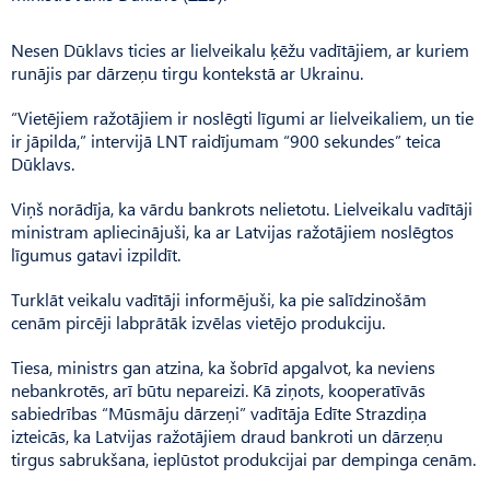
Nesen Dūklavs ticies ar lielveikalu ķēžu vadītājiem, ar kuriem
runājis par dārzeņu tirgu kontekstā ar Ukrainu.
“Vietējiem ražotājiem ir noslēgti līgumi ar lielveikaliem, un tie
ir jāpilda,” intervijā LNT raidījumam “900 sekundes” teica
Dūklavs.
Viņš norādīja, ka vārdu bankrots nelietotu. Lielveikalu vadītāji
ministram apliecinājuši, ka ar Latvijas ražotājiem noslēgtos
līgumus gatavi izpildīt.
Turklāt veikalu vadītāji informējuši, ka pie salīdzinošām
cenām pircēji labprātāk izvēlas vietējo produkciju.
Tiesa, ministrs gan atzina, ka šobrīd apgalvot, ka neviens
nebankrotēs, arī būtu nepareizi. Kā ziņots, kooperatīvās
sabiedrības “Mūsmāju dārzeņi” vadītāja Edīte Strazdiņa
izteicās, ka Latvijas ražotājiem draud bankroti un dārzeņu
tirgus sabrukšana, ieplūstot produkcijai par dempinga cenām.