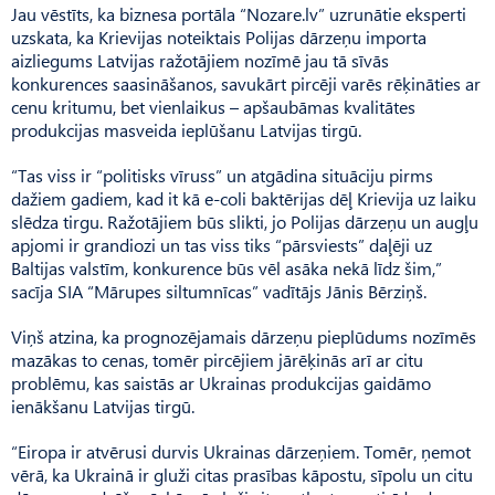
Jau vēstīts, ka biznesa portāla “Nozare.lv” uzrunātie eksperti
uzskata, ka Krievijas noteiktais Polijas dārzeņu importa
aizliegums Latvijas ražotājiem nozīmē jau tā sīvās
konkurences saasināšanos, savukārt pircēji varēs rēķināties ar
cenu kritumu, bet vienlaikus – apšaubāmas kvalitātes
produkcijas masveida ieplūšanu Latvijas tirgū.
“Tas viss ir “politisks vīruss” un atgādina situāciju pirms
dažiem gadiem, kad it kā e-coli baktērijas dēļ Krievija uz laiku
slēdza tirgu. Ražotājiem būs slikti, jo Polijas dārzeņu un augļu
apjomi ir grandiozi un tas viss tiks “pārsviests” daļēji uz
Baltijas valstīm, konkurence būs vēl asāka nekā līdz šim,”
sacīja SIA “Mārupes siltumnīcas” vadītājs Jānis Bērziņš.
Viņš atzina, ka prognozējamais dārzeņu pieplūdums nozīmēs
mazākas to cenas, tomēr pircējiem jārēķinās arī ar citu
problēmu, kas saistās ar Ukrainas produkcijas gaidāmo
ienākšanu Latvijas tirgū.
“Eiropa ir atvērusi durvis Ukrainas dārzeņiem. Tomēr, ņemot
vērā, ka Ukrainā ir gluži citas prasības kāpostu, sīpolu un citu