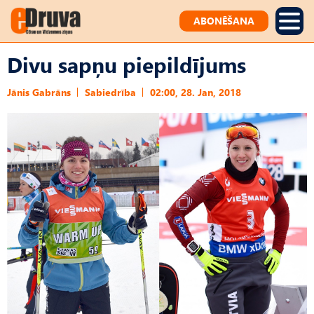
ABONĒŠANA
Divu sapņu piepildījums
Jānis Gabrāns
Sabiedrība
02:00, 28. Jan, 2018