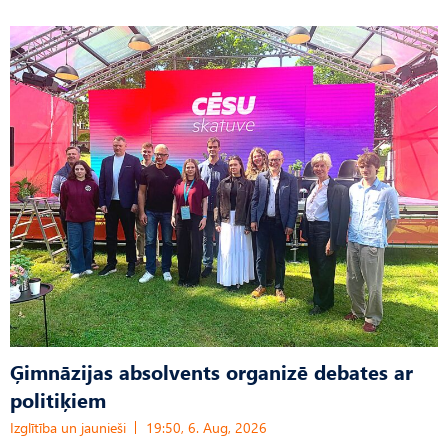
Ģimnāzijas absolvents organizē debates ar
politiķiem
Izglītība un jaunieši
19:50, 6. Aug, 2026