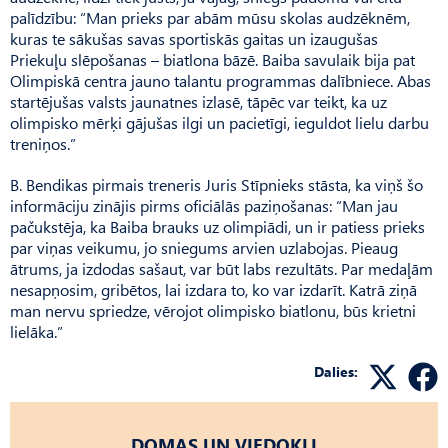
palīdzību: “Man prieks par abām mūsu skolas audzēknēm,
kuras te sākušas savas sportiskās gaitas un izaugušas
Priekuļu slēpošanas – biatlona bāzē. Baiba savulaik bija pat
Olimpiskā centra jauno talantu programmas dalībniece. Abas
startējušas valsts jaunatnes izlasē, tāpēc var teikt, ka uz
olimpisko mērķi gājušas ilgi un pacietīgi, ieguldot lielu darbu
treniņos.”
B. Bendikas pirmais treneris Juris Stīpnieks stāsta, ka viņš šo
informāciju zinājis pirms ofici­ālās paziņošanas: “Man jau
pačukstēja, ka Baiba brauks uz olimpiādi, un ir patiess prieks
par viņas veikumu, jo sniegums arvien uzlabojas. Pieaug
ātrums, ja izdodas sašaut, var būt labs rezultāts. Par medaļām
nesapņosim, gribētos, lai izdara to, ko var izdarīt. Katrā ziņā
man nervu spriedze, vērojot olimpisko biatlonu, būs krietni
lielāka.”
Dalies:
DOMAS UN VIEDOKĻI