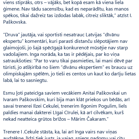
viens stiprāks, otrs – vājāks, bet kopā esam kā viena liela
ģimene. Nav tādu sacensību, kad es neparādītu, kas manos
spēkos, tikai dažreiz tas izdodas labāk, citreiz sliktāk,” atzīst I.
Paškovska.
“Druva” jautāja, vai sportisti nesatrauc Latvijas “dīvānu
ekspertu” komentāri, kuri parasti distanču slēpotājiem nav
glaimojoši, jo šajā spēcīgajā konkurencē mūsējie nav starp
vadošajiem. Inga norāda, ka tas ir pēdējais, par ko viņa
satraukšoties: “Par to varu tikai pasmieties, lai mani dēvē par
tūristi, jo atšķirībā no šiem “dīvānu ekspertiem” es braucu uz
olimpiskajām spēlēm, jo tieši es centos un kaut ko darīju lietas
labā, lai to sasniegtu.
Esmu ļoti pateicīga saviem vecākiem Anitai Paškovskai un
Ivaram Paškovskim, kuri bija man klāt priekos un bēdās, arī
savai trenerei Ilzei Cekulei, trenerim Ilgonim Pogulim, liels
paldies manai dakterei Līgai Cīrulei, kā arī cilvēkam, kurš
nekad neatteica grūtos brīžos – Mārim Čakaram.”
Trenere I .Cekule stāsta, ka, lai arī Inga vairs nav viņas
audzēkne, līdzi tiek justs, ja vajag, sniegs padomu vai citu