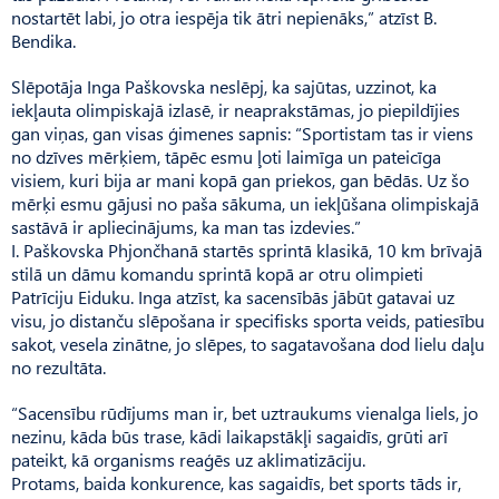
nostartēt labi, jo otra iespēja tik ātri nepienāks,” atzīst B.
Bendika.
Slēpotāja Inga Paškovska neslēpj, ka sajūtas, uzzinot, ka
iekļauta olimpiskajā izlasē, ir neaprakstāmas, jo piepildījies
gan viņas, gan visas ģimenes sapnis: “Sportistam tas ir viens
no dzīves mērķiem, tāpēc esmu ļoti laimīga un pateicīga
visiem, kuri bija ar mani kopā gan priekos, gan bēdās. Uz šo
mērķi esmu gājusi no paša sākuma, un iekļūšana olimpiskajā
sastāvā ir apliecinājums, ka man tas izdevies.”
I. Paškovska Phjončhanā startēs sprintā klasikā, 10 km brīvajā
stilā un dāmu komandu sprintā kopā ar otru olimpieti
Patrīciju Eiduku. Inga atzīst, ka sacensībās jābūt gatavai uz
visu, jo distanču slēpošana ir specifisks sporta veids, patiesību
sakot, vesela zinātne, jo slēpes, to sagatavošana dod lielu daļu
no rezultāta.
“Sacensību rūdījums man ir, bet uztraukums vienalga liels, jo
nezinu, kāda būs trase, kādi laikapstākļi sagaidīs, grūti arī
pateikt, kā organisms reaģēs uz aklimatizā­ciju.
Protams, baida konkurence, kas sagaidīs, bet sports tāds ir,