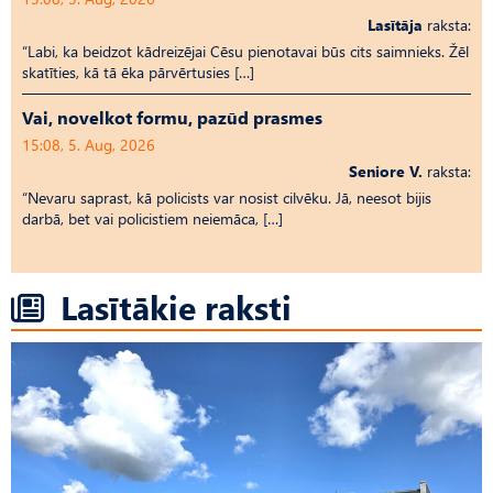
Lasītāja
raksta:
“Labi, ka beidzot kādreizējai Cēsu pienotavai būs cits saimnieks. Žēl
skatīties, kā tā ēka pārvērtusies […]
Vai, novelkot formu, pazūd prasmes
15:08, 5. Aug, 2026
Seniore V.
raksta:
“Nevaru saprast, kā policists var nosist cilvēku. Jā, neesot bijis
darbā, bet vai policistiem neiemāca, […]
Lasītākie raksti