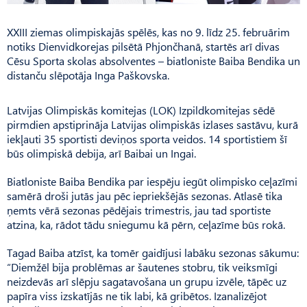
XXIII ziemas olimpiskajās spēlēs, kas no 9. līdz 25. februārim
notiks Dienvidkorejas pilsētā Phjončhanā, startēs arī divas
Cēsu Sporta skolas absolventes – biatloniste Baiba Bendika un
distanču slēpotāja Inga Paškovska.
Latvijas Olimpiskās komitejas (LOK) Izpildkomitejas sēdē
pirmdien apstiprināja Latvijas olimpiskās izlases sastāvu, kurā
iekļauti 35 sportisti deviņos sporta veidos. 14 sportistiem šī
būs olimpiskā debija, arī Baibai un Ingai.
Biatloniste Baiba Bendika par iespēju iegūt olimpisko ceļazīmi
samērā droši jutās jau pēc iepriekšējās sezonas. Atlasē tika
ņemts vērā sezonas pēdējais trimestris, jau tad sportiste
atzina, ka, rādot tādu sniegumu kā pērn, ceļazīme būs rokā.
Tagad Baiba atzīst, ka tomēr gaidījusi labāku sezonas sākumu:
“Diemžēl bija problēmas ar šautenes stobru, tik veiksmīgi
neizdevās arī slēpju sagatavošana un grupu izvēle, tāpēc uz
papīra viss izskatījās ne tik labi, kā gribētos. Izanalizējot