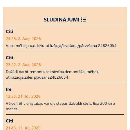
SLUDINĀJUMI
Citi
23:25, 2. Aug, 2026
Veco mēbeļu u.c. lietu utilizācija/izvešana/pārvešana 24826054
Citi
23:22, 2. Aug, 2026
Dažādi darbi-remonta,celtniecība,demontāža, mēbeļu
utiliāzācija,zāles pļaušana24826054
Īrē
12:25, 21. Jūl, 2026
Vēlos īrēt vienistabas vai divistabas dzīvokli cēsīs, līdz 200 eiro
mēnesī.
Citi
21:43, 13. Jūl, 2026