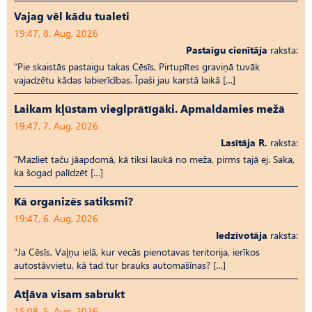
Vajag vēl kādu tualeti
19:47, 8. Aug, 2026
Pastaigu cienītāja
raksta:
“Pie skaistās pastaigu takas Cēsīs, Pirtupītes graviņā tuvāk
vajadzētu kādas labierīcības. Īpaši jau karstā laikā […]
Laikam kļūstam vieglprātīgāki. Apmaldamies mežā
19:47, 7. Aug, 2026
Lasītāja R.
raksta:
“Mazliet taču jāapdomā, kā tiksi laukā no meža, pirms tajā ej. Saka,
ka šogad palīdzēt […]
Kā organizēs satiksmi?
19:47, 6. Aug, 2026
Iedzīvotāja
raksta:
“Ja Cēsīs, Vaļņu ielā, kur vecās pienotavas teritorija, ierīkos
autostāvvietu, kā tad tur brauks automašīnas? […]
Atļāva visam sabrukt
15:08, 5. Aug, 2026