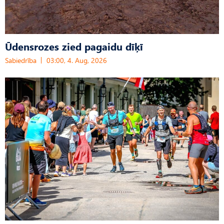
Ūdensrozes zied pagaidu dīķī
Sabiedrība
03:00, 4. Aug, 2026