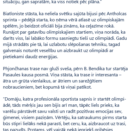
situāciju, gan sapratām, ka viss notiek pēc plāna.”
Biatloniste stāsta, ka neliela svētku sajūta bijusi pēc Antholcas
sprinta – pēdējā starta, ko ņēma vērā atlasē uz olimpiskajām
spēlēm, jo beidzot oficiāli bija zināms, ka ceļazīme rokā.
Runājot par gatavību olimpiskajiem startiem, viņa norāda, ka
darīts viss, lai labāko formu sasniegtu tieši uz olimpiādi. Gadu
mijā strādāts pie tā, lai uzlabotu slēpošanas tehniku, tagad
galvenais noturēt veselību un aizbraukt uz olimpiādi ar
pietiekami daudz enerģijas.
Phjončhanas trase nav gluži sveša, pērn B. Bendika tur startēja
Pasaules kausa posmā. Viņa stāsta, ka trase ir interesanta –
ātra un grūta vienlaikus, ar ātriem un sarežģītiem
nobraucieniem, bet kopumā tā viņai patīkot.
“Domāju, katra profesionāla sportista sapnis ir startēt olimpi­
ādē, tāds mērķis jau sen bijis arī man, tāpēc liels prieks, ka
varēšu pārstāvēt savu valsti un radīt pozitīvas emocijas sev,
ģimenei, visiem paziņām. Vērtēju, ka satraukums pirms starta
būs stipri lielāks nekā parasti, bet ceru, ka, aizbraucot uz trasi,
tas pazudīs. Protams, vēl vairāk nekā iepriekš gribēsies