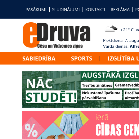
PASĀKUMI
SLUDINĀJUMI
KONTAKTI
REKLĀMA
P
+21° C, vē
Piektdiena, 7. augu
Vārda dienas:
Alfr
SABIEDRĪBA
SPORTS
IZGLĪTĪBA 