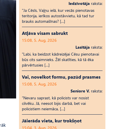
Iedzīvotāja
raksta:
“Ja Cēsīs, Vaļņu ielā, kur vecās pienotavas
teritorija, ierīkos autostāvvietu, kā tad tur
brauks automašīnas? […]
Atļāva visam sabrukt
15:08, 5. Aug, 2026
Lasītāja
raksta:
“Labi, ka beidzot kādreizējai Cēsu pienotavai
būs cits saimnieks. Žēl skatīties, kā tā ēka
pārvērtusies […]
Vai, novelkot formu, pazūd prasmes
15:08, 5. Aug, 2026
Seniore V.
raksta:
“Nevaru saprast, kā policists var nosist
cilvēku. Jā, neesot bijis darbā, bet vai
policistiem neiemāca, […]
Jāierāda vieta, kur trokšņot
rāk
15:04, 3. Aug, 2026