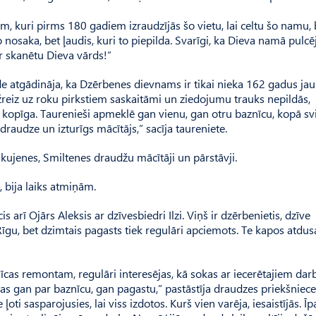
, kuri pirms 180 gadiem izraudzījās šo vietu, lai celtu šo namu, 
nosaka, bet ļaudis, kuri to piepilda. Svarīgi, ka Dieva namā pulcē
r skanētu Dieva vārds!”
e atgādināja, ka Dzērbenes dievnams ir tikai nieka 162 gadus ja
reiz uz roku pirkstiem saskaitāmi un ziedojumu trauks nepildās,
 kopīga. Taurenieši apmeklē gan vienu, gan otru baznīcu, kopā s
draudze un izturīgs mācītājs,” sacīja taureniete.
ku­jenes, Smiltenes draudžu mācītāji un pārstāvji.
 bija laiks atmiņām.
arī Ojārs Aleksis ar dzīvesbiedri Ilzi. Viņš ir dzērbenietis, dzīve
īgu, bet dzimtais pagasts tiek regulāri apciemots. Te kapos atdus
as remontam, regulāri interesējas, kā sokas ar iecerētajiem dar
as gan par baznīcu, gan pagastu,” pastāstīja draudzes priekšniece
ti sasparojusies, lai viss izdotos. Kurš vien varēja, iesaistījās. Īp