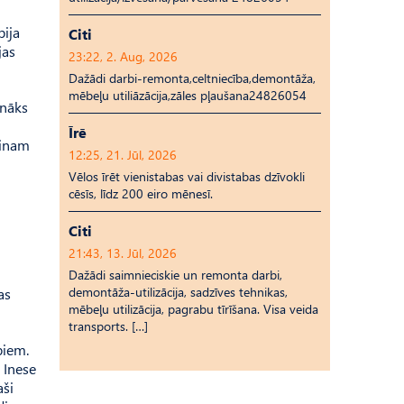
bija
Citi
jas
23:22, 2. Aug, 2026
Dažādi darbi-remonta,celtniecība,demontāža,
mēbeļu utiliāzācija,zāles pļaušana24826054
unāks
Īrē
vinam
12:25, 21. Jūl, 2026
Vēlos īrēt vienistabas vai divistabas dzīvokli
cēsīs, līdz 200 eiro mēnesī.
Citi
21:43, 13. Jūl, 2026
Dažādi saimnieciskie un remonta darbi,
demontāža-utilizācija, sadzīves tehnikas,
as
mēbeļu utilizācija, pagrabu tīrīšana. Visa veida
transports. […]
biem.
 Inese
aši