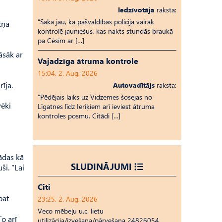
Iedzīvotāja
raksta:
“Saka jau, ka pašvaldības policija vairāk
kņa
kontrolē jauniešus, kas nakts stundās braukā
pa Cēsīm ar […]
āsāk ar
Vajadzīga ātruma kontrole
15:04, 2. Aug, 2026
īja.
Autovadītājs
raksta:
“Pēdējais laiks uz Vid­ze­mes šosejas no
vēki
Līgatnes līdz Ieriķiem arī ieviest ātruma
kontroles posmu. Citādi […]
nādas kā
SLUDINĀJUMI
ši. “Lai
Citi
pat
23:25, 2. Aug, 2026
Veco mēbeļu u.c. lietu
o arī
utilizācija/izvešana/pārvešana 24826054