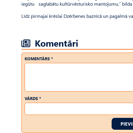
iegūtu saglabātu kultūrvēsturisko mantojumu,” bilda 
Līdz pirmajai krēslai Dzērbenes baznīcā un pagalmā va
Komentāri
KOMENTĀRS *
VĀRDS *
PIEV