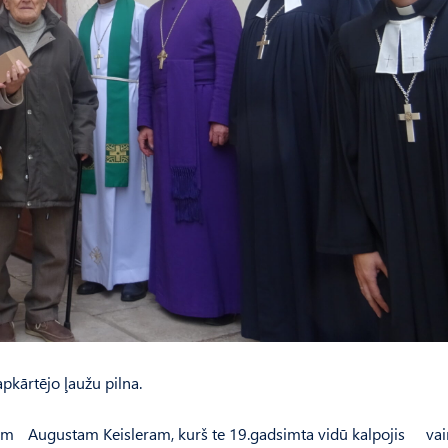
pkārtējo ļaužu pilna.
jam Augustam Keisleram, kurš te 19.gadsimta vidū kalpojis vai