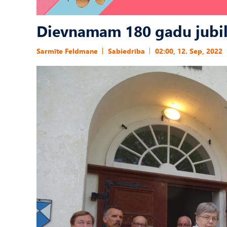
Dievnamam 180 gadu jubil
Sarmīte Feldmane
Sabiedrība
02:00, 12. Sep, 2022