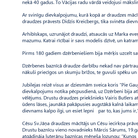
nekā 40 gadus. To Vācijas radu vārdā veidojusi māksli
Ar svinīgu dievkalpojumu, kurā kopā ar draudzes mācīt
draudzes prāvests Didzis Kreic­bergs, tika svinēta dievn
Arhibīskaps, uzrunājot draudzi, atsaucās uz Marka eveņģ
mazumu. Katrai rīcībai ir savs modelis dzīvē, un katram
Pirms 180 gadiem dzērbeniešiem bija mērķis uzcelt savu
Dzērbenes baznīcā draudze darbību nekad nav pārtraukus
nākuši priecīgos un skumju brīžos, te guvuši spēku un
Jubilejas reizē visus ar dziesmām sveica koris “Pie Ga
dievkalpojums notika pēcpusdienā, uz Dzērbeni bija at
vēlējums. Drustu draudzes priekšnieks Vai­ris Butlers a
ūdens lāses, jaunākā pakāpusies augstākā kalnā laikam j
dievnams kalpo ilgi, un esiet lepni par to, kas jums ir,”
Cēsu Sv.Jāņa draudzes mācītājs un Cēsu iecirkņa prāve
Drustu baznīcu vieno novadnieks Mārcis Sārums, 19.ga
atgādināja luterāņu baznīcas mēneša lozungu: “Kungs i