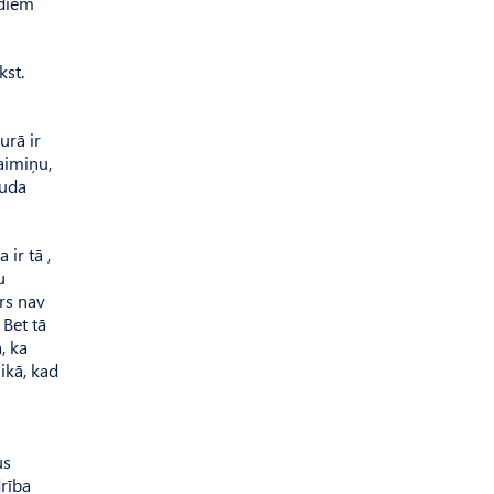
ādiem
kst.
urā ir
aimiņu,
auda
ir tā ,
u
irs nav
 Bet tā
, ka
ikā, kad
us
drība