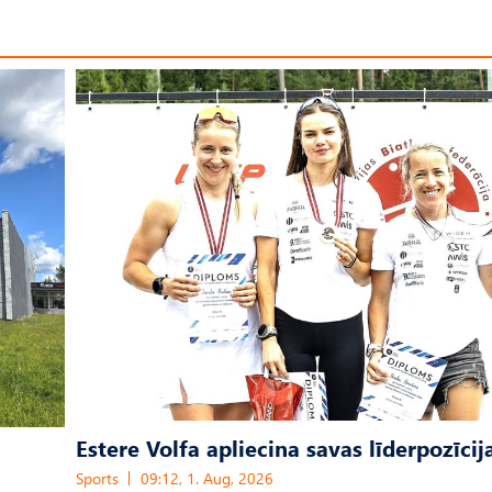
Estere Volfa apliecina savas līderpozīcij
Sports
09:12, 1. Aug, 2026