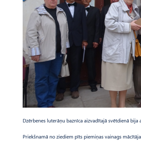
Dzērbenes luterāņu baznīca aizvadītajā svētdienā bija a
Priekšnamā no ziediem pīts piemiņas vainags mācītā