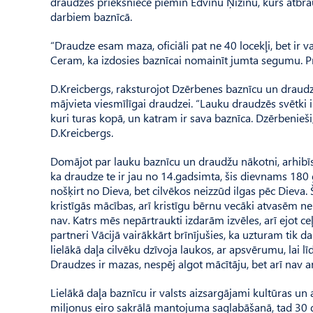
draudzes priekšniece piemin Edvīnu Ņizinu, kurš atbra
darbiem baznīcā.
“Draudze esam maza, oficiāli pat ne 40 locekļi, bet ir v
Ceram, ka izdosies baznīcai nomainīt jumta segumu. Pri
D.Kreicbergs, raksturojot Dzērbenes baznīcu un draudzi,
mājvieta viesmīlīgai draudzei. “Lauku draudzēs svētki 
kuri turas kopā, un katram ir sava baznīca. Dzērbenieši, 
D.Kreicbergs.
Domājot par lauku baznīcu un draudžu nākotni, arhibīsk
ka draudze te ir jau no 14.gadsimta, šis dievnams 180
nošķirt no Dieva, bet cilvēkos neizzūd ilgas pēc Dieva. 
kristīgās mācības, arī kristīgu bērnu vecāki atvasēm neizv
nav. Katrs mēs nepārtraukti izdarām izvēles, arī ejot c
partneri Vācijā vairākkārt brīnījušies, ka uzturam tik d
lielākā daļa cilvēku dzīvoja laukos, ar apsvērumu, lai lī
Draudzes ir mazas, nespēj algot mācītāju, bet arī nav ar 
Lielākā daļa baznīcu ir valsts aizsargājami kultūras un 
miljonus eiro sakrālā mantojuma saglabāšanā, tad 30 ga