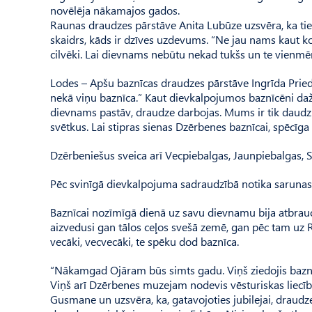
novēlēja nākamajos gados.
Raunas draudzes pārstāve Anita Lubūze uzsvēra, ka tiem
skaidrs, kāds ir dzīves uzdevums. “Ne jau nams kaut ko 
cilvēki. Lai dievnams nebūtu nekad tukšs un te vienmē
Lodes – Apšu baznīcas draudzes pārstāve Ingrīda Pried
nekā viņu baznīca.” Kaut dievkalpojumos baznīcēni daž
dievnams pastāv, draudze darbojas. Mums ir tik daudz
svētkus. Lai stipras sienas Dzērbenes baznīcai, spēcīga 
Dzērbeniešus sveica arī Vecpiebalgas, Jaunpiebalgas, S
Pēc svinīgā dievkalpojuma sadraudzībā notika sarunas,
Baznīcai nozīmīgā dienā uz savu dievnamu bija atbraucis 
aizvedusi gan tālos ceļos svešā zemē, gan pēc tam uz R
vecāki, vecvecāki, te spēku dod baznīca.
“Nākamgad Ojāram būs simts gadu. Viņš ziedojis baznīc
Viņš arī Dzērbenes muzejam nodevis vēsturiskas liecīb
Gusmane un uzsvēra, ka, gatavojoties jubilejai, draudze ļo