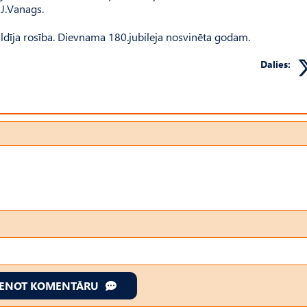
J.Vanags.
ldīja rosība. Dievnama 180.jubileja nosvinēta godam.
Dalies:
IENOT KOMENTĀRU