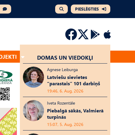
PIESLĒGTIES
OJEKTI
DOMAS UN VIEDOKĻI
Agnese Leiburga
Latviešu sievietes
“parastais” 101 darbiņš
19:46, 6. Aug, 2026
Iveta Rozentāle
Piebalgā sākās, Valmierā
turpinās
15:07, 5. Aug, 2026