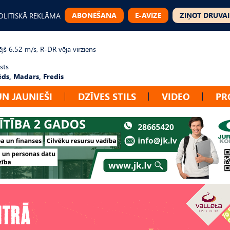
ABONĒŠANA
E-AVĪZE
ZIŅOT DRUVAI
OLITISKĀ REKLĀMA
jš 6.52 m/s, R-DR vēja virziens
sts
ēds, Madars, Fredis
UN JAUNIEŠI
DZĪVES STILS
VIDEO
PR