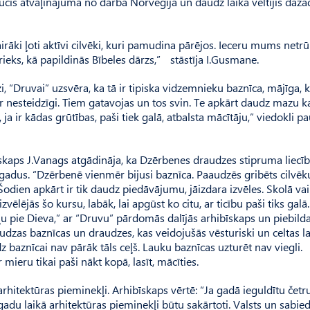
ucis atvaļinājumā no darba Norvēģijā un daudz laika veltījis daž
airāki ļoti aktīvi cilvēki, kuri pamudina pārējos. Ieceru mums netrū
eks, kā papildinās Bībeles dārzs,” stāstīja I.Gusmane.
 “Druvai” uzsvēra, ka tā ir tipiska vidzemnieku baznīca, mājīga, k
ir nesteidzīgi. Tiem gatavojas un tos svin. Te apkārt daudz mazu k
ja ir kādas grūtības, paši tiek galā, atbalsta mācītāju,” viedokli p
aps J.Vanags atgādināja, ka Dzērbenes draudzes stipruma liecība 
 gadus. “Dzērbenē vienmēr bijusi baznīca. Paaudzēs gribēts cilvēk
Šodien apkārt ir tik daudz piedāvājumu, jāizdara izvēles. Skolā va
ēlējās šo kursu, labāk, lai apgūst ko citu, ar ticību paši tiks galā.
eļu pie Dieva,” ar “Druvu” pārdomās dalījās arhibīskaps un piebilda
audzas baznīcas un draudzes, kas veidojušās vēsturiski un celtas la
dz baznīcai nav pārāk tāls ceļš. Lauku baznīcas uzturēt nav viegli.
mieru tikai paši nākt kopā, lasīt, mācīties.
arhitektūras pieminekļi. Arhibīskaps vērtē: “Ja gadā ieguldītu četr
du laikā arhitektūras pieminekļi būtu sakārtoti. Valsts un sabie