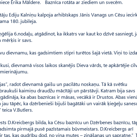
niece Ērika Māldere. Baznīca rotāta ar ziediem un svecēm.
āju Ediju Kalniņu kalpoja arhibīskaps Jānis Vanags un Cēsu iecir
ama 180. jubileja.
ēlija 6.nodaļu, atgādinot, ka ikkatrs var kaut ko dzīvē sasniegt, j
 mērķis ir savs.
 dievnamu, kas gadsimtiem stipri turētos šajā vietā. Viņi to izdar
i, dievnamā visos laikos skanējis Dieva vārds, te apkārtējie cil
 mierinājumu.
ujas”, radot dievnamā gaišu un pacilātu noskaņu. Tā kā svētku
braukuši kaimiņu draudžu mācītāji un pārstāvji. Katram bija savs
tgādināja, ka abas baznīcas ir māsas, vecākā ir Drustos. Abas vie
au tāpēc, ka dzērbenieši bijuši bagātāki un vairāk ķieģeļu sanesu
 teica V.Butlers.
sts D.Kreicbergs bilda, ka Cēsu baznīcu un Dzērbenes baznīcu, tā
dsimta pirmajā pusē pazīstamais būvmeistars. D.Kreicbergs arī
r tas, kas gudrību dod, no viņa mutes – zināšanas un sapratne.” T