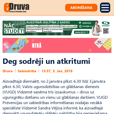
ABONĒŠANA
Deg sodrēji un atkritumi
Druva
Sabiedrība
13:37, 3. Jan, 2018
Aizvadītajā diennaktī, no 2.janvāra plkst. 6.30 līdz 3.janvāra
plkst. 6.30, Valsts ugunsdzēsības un glābšanas dienests
(VUGD) Vidzemē saņēma trīs izsaukumus – divus uz
ugunsgrēku dzēšanu un vienu uz glābšanas darbiem. VUGD
Prevencijas un sabiedrības informēšanas nodaļas vecākā
speciāliste Vidzemē Sandra Vējiņa informē, ka aizvadītajā
diennaktī ugunsdzēsēju glābēju palīdzība bija nepieciešama