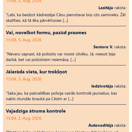
15:08, 5. Aug, 2026
Lasītāja
raksta:
“Labi, ka beidzot kādreizējai Cēsu pienotavai būs cits saimnieks. Žēl
skatīties, kā tā ēka pārvērtusies […]
Vai, novelkot formu, pazūd prasmes
15:08, 5. Aug, 2026
Seniore V.
raksta:
“Nevaru saprast, kā policists var nosist cilvēku. Jā, neesot bijis
darbā, bet vai policistiem neiemāca, […]
Jāierāda vieta, kur trokšņot
15:04, 3. Aug, 2026
Iedzīvotāja
raksta:
“Saka jau, ka pašvaldības policija vairāk kontrolē jauniešus, kas
nakts stundās braukā pa Cēsīm ar […]
Vajadzīga ātruma kontrole
15:04, 2. Aug, 2026
Autovadītājs
raksta: