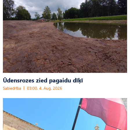
Ūdensrozes zied pagaidu dīķī
Sabiedrība
03:00, 4. Aug, 2026