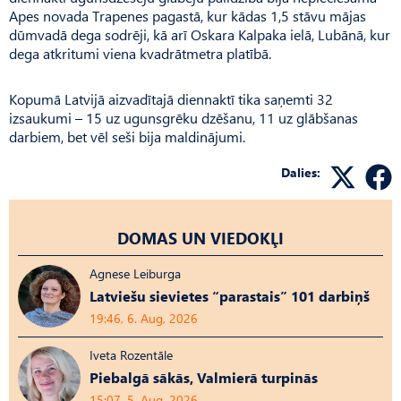
Apes novada Trapenes pagastā, kur kādas 1,5 stāvu mājas
dūmvadā dega sodrēji, kā arī Oskara Kalpaka ielā, Lubānā, kur
dega atkritumi viena kvadrātmetra platībā.
Kopumā Latvijā aizvadītajā diennaktī tika saņemti 32
izsaukumi – 15 uz ugunsgrēku dzēšanu, 11 uz glābšanas
darbiem, bet vēl seši bija maldinājumi.
Dalies:
DOMAS UN VIEDOKĻI
Agnese Leiburga
Latviešu sievietes “parastais” 101 darbiņš
19:46, 6. Aug, 2026
Iveta Rozentāle
Piebalgā sākās, Valmierā turpinās
15:07, 5. Aug, 2026