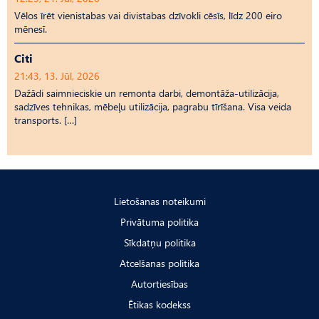
Vēlos īrēt vienistabas vai divistabas dzīvokli cēsīs, līdz 200 eiro
mēnesī.
Citi
21:43, 13. Jūl, 2026
Dažādi saimnieciskie un remonta darbi, demontāža-utilizācija,
sadzīves tehnikas, mēbeļu utilizācija, pagrabu tīrīšana. Visa veida
transports. […]
Lietošanas noteikumi
Privātuma politika
Sīkdatņu politika
Atcelšanas politika
Autortiesības
Ētikas kodekss