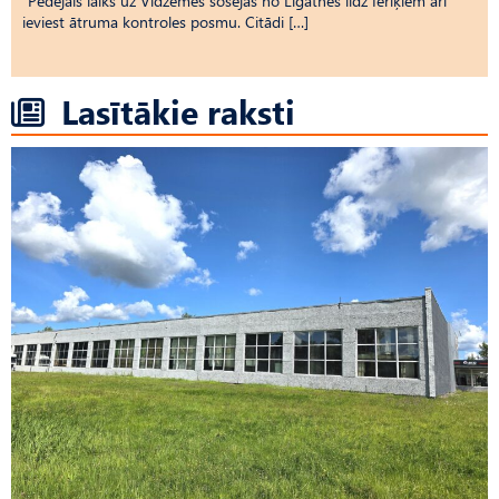
“Pēdējais laiks uz Vid­ze­mes šosejas no Līgatnes līdz Ieriķiem arī
ieviest ātruma kontroles posmu. Citādi […]
Lasītākie raksti