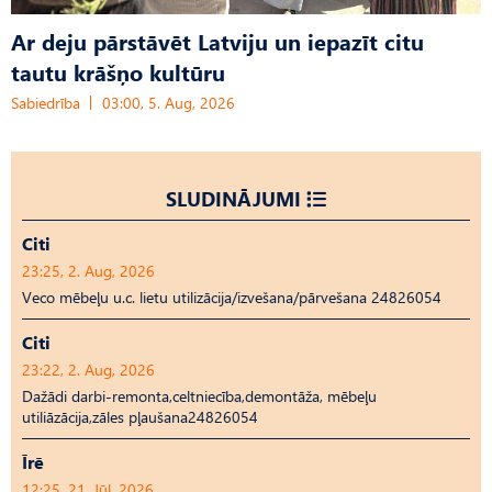
Ar deju pārstāvēt Latviju un iepazīt citu
tautu krāšņo kultūru
Sabiedrība
03:00, 5. Aug, 2026
SLUDINĀJUMI
Citi
23:25, 2. Aug, 2026
Veco mēbeļu u.c. lietu utilizācija/izvešana/pārvešana 24826054
Citi
23:22, 2. Aug, 2026
Dažādi darbi-remonta,celtniecība,demontāža, mēbeļu
utiliāzācija,zāles pļaušana24826054
Īrē
12:25, 21. Jūl, 2026