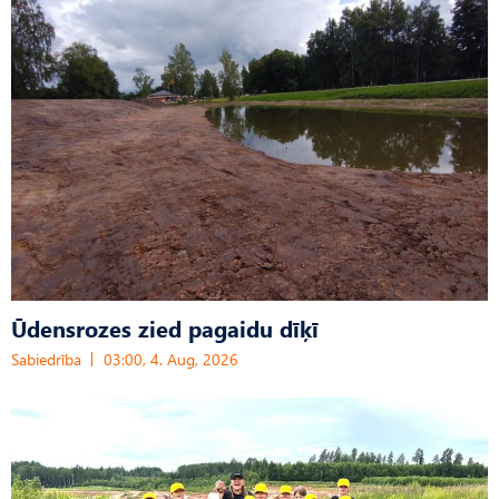
Ūdensrozes zied pagaidu dīķī
Sabiedrība
03:00, 4. Aug, 2026