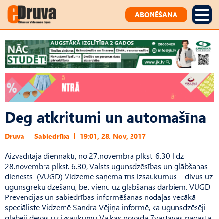
ABONĒŠANA
Deg atkritumi un automašīna
Druva
Sabiedrība
19:01, 28. Nov, 2017
Aizvadītajā diennaktī, no 27.novembra plkst. 6.30 līdz
28.novembra plkst. 6.30, Valsts ugunsdzēsības un glābšanas
dienests (VUGD) Vidzemē saņēma trīs izsaukumus – divus uz
ugunsgrēku dzēšanu, bet vienu uz glābšanas darbiem. VUGD
Prevencijas un sabiedrības informēšanas nodaļas vecākā
speciāliste Vidzemē Sandra Vējiņa informē, ka ugunsdzēsēji
glābēji devās uz izsaukumu Valkas novada Zvārtavas pagastā,