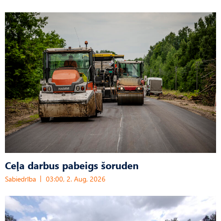
Ceļa darbus pabeigs šoruden
Sabiedrība
03:00, 2. Aug, 2026