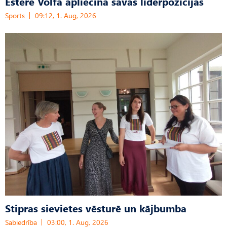
Estere Volfa apliecina savas līderpozīcijas
Sports
09:12, 1. Aug, 2026
Stipras sievietes vēsturē un kājbumba
Sabiedrība
03:00, 1. Aug, 2026