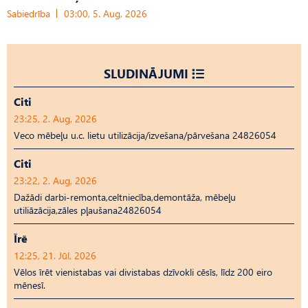
Sabiedrība
03:00, 5. Aug, 2026
SLUDINĀJUMI
Citi
23:25, 2. Aug, 2026
Veco mēbeļu u.c. lietu utilizācija/izvešana/pārvešana 24826054
Citi
23:22, 2. Aug, 2026
Dažādi darbi-remonta,celtniecība,demontāža, mēbeļu
utiliāzācija,zāles pļaušana24826054
Īrē
12:25, 21. Jūl, 2026
Vēlos īrēt vienistabas vai divistabas dzīvokli cēsīs, līdz 200 eiro
mēnesī.