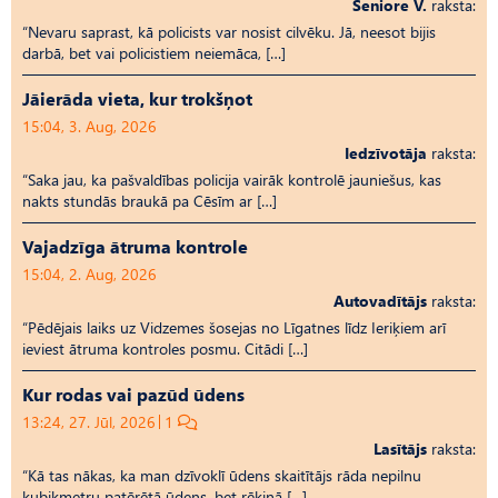
Seniore V.
raksta:
“Nevaru saprast, kā policists var nosist cilvēku. Jā, neesot bijis
darbā, bet vai policistiem neiemāca, […]
Jāierāda vieta, kur trokšņot
15:04, 3. Aug, 2026
Iedzīvotāja
raksta:
“Saka jau, ka pašvaldības policija vairāk kontrolē jauniešus, kas
nakts stundās braukā pa Cēsīm ar […]
Vajadzīga ātruma kontrole
15:04, 2. Aug, 2026
Autovadītājs
raksta:
“Pēdējais laiks uz Vid­ze­mes šosejas no Līgatnes līdz Ieriķiem arī
ieviest ātruma kontroles posmu. Citādi […]
Kur rodas vai pazūd ūdens
13:24, 27. Jūl, 2026
1
Lasītājs
raksta:
“Kā tas nākas, ka man dzīvoklī ūdens skaitītājs rāda nepilnu
kubikmetru patērētā ūdens, bet rēķinā […]