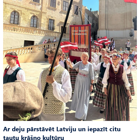
Ar deju pārstāvēt Latviju un iepazīt citu
tautu krāšņo kultūru