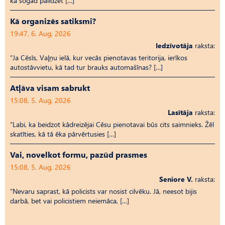
ka šogad palīdzēt […]
Kā organizēs satiksmi?
19:47, 6. Aug, 2026
Iedzīvotāja
raksta:
“Ja Cēsīs, Vaļņu ielā, kur vecās pienotavas teritorija, ierīkos
autostāvvietu, kā tad tur brauks automašīnas? […]
Atļāva visam sabrukt
15:08, 5. Aug, 2026
Lasītāja
raksta:
“Labi, ka beidzot kādreizējai Cēsu pienotavai būs cits saimnieks. Žēl
skatīties, kā tā ēka pārvērtusies […]
Vai, novelkot formu, pazūd prasmes
15:08, 5. Aug, 2026
Seniore V.
raksta:
“Nevaru saprast, kā policists var nosist cilvēku. Jā, neesot bijis
darbā, bet vai policistiem neiemāca, […]