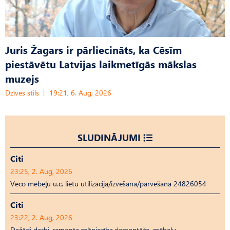
Juris Žagars ir pārliecināts, ka Cēsīm
piestāvētu Latvijas laikmetīgās mākslas
muzejs
Dzīves stils
19:21, 6. Aug, 2026
SLUDINĀJUMI
Citi
23:25, 2. Aug, 2026
Veco mēbeļu u.c. lietu utilizācija/izvešana/pārvešana 24826054
Citi
23:22, 2. Aug, 2026
Dažādi darbi-remonta,celtniecība,demontāža, mēbeļu