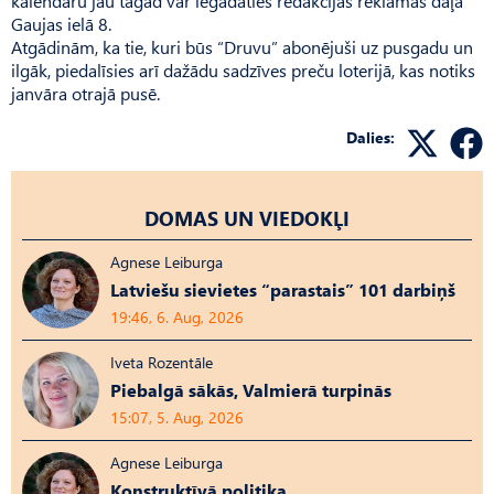
kalendāru jau tagad var iegādāties redakcijas reklāmas daļā
Gaujas ielā 8.
Atgādinām, ka tie, kuri būs “Druvu” abonējuši uz pusgadu un
ilgāk, piedalīsies arī dažādu sadzīves preču loterijā, kas notiks
janvāra otrajā pusē.
Dalies:
DOMAS UN VIEDOKĻI
Agnese Leiburga
Latviešu sievietes “parastais” 101 darbiņš
19:46, 6. Aug, 2026
Iveta Rozentāle
Piebalgā sākās, Valmierā turpinās
15:07, 5. Aug, 2026
Agnese Leiburga
Konstruktīvā politika