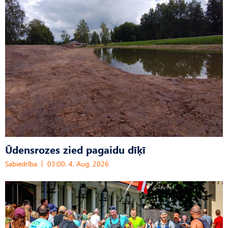
Ūdensrozes zied pagaidu dīķī
Sabiedrība
03:00, 4. Aug, 2026