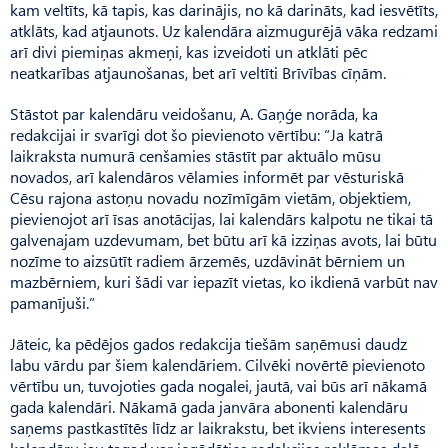
kam veltīts, kā tapis, kas darinājis, no kā darināts, kad iesvētīts,
atklāts, kad atjaunots. Uz kalendāra aizmugurējā vāka redzami
arī divi piemiņas akmeņi, kas izveidoti un atklāti pēc
neatkarības atjaunošanas, bet arī veltīti Brī­vības cīņām.
Stāstot par kalendāru veidošanu, A. Gaņģe norāda, ka
redakcijai ir svarīgi dot šo pievienoto vērtību: “Ja katrā
laikraksta numurā cenšamies stāstīt par aktu­ālo mūsu
novados, arī kalendāros vēlamies informēt par vēsturiskā
Cēsu rajona astoņu novadu nozīmīgām vietām, objektiem,
pievienojot arī īsas anotācijas, lai kalendārs kalpotu ne tikai tā
galvenajam uzdevumam, bet būtu arī kā izziņas avots, lai būtu
nozīme to aizsūtīt radiem ārzemēs, uzdāvināt bērniem un
mazbērniem, kuri šādi var iepazīt vietas, ko ikdienā varbūt nav
pamanījuši.”
Jāteic, ka pēdējos gados redakcija tiešām saņēmusi daudz
labu vārdu par šiem kalendāriem. Cilvēki novērtē pievienoto
vērtību un, tuvojoties gada nogalei, jautā, vai būs arī nākamā
gada kalendāri. Nākamā gada janvāra abonenti kalendāru
saņems past­kastītēs līdz ar laikrakstu, bet ikviens interesents