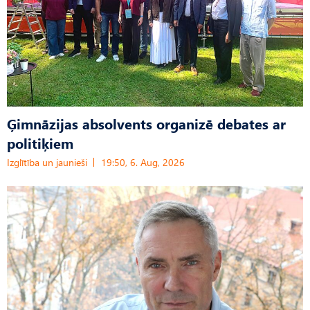
Ģimnāzijas absolvents organizē debates ar
politiķiem
Izglītība un jaunieši
19:50, 6. Aug, 2026