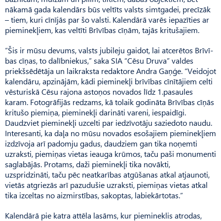
nākamā gada kalendārs būs veltīts valsts simtgadei, precīzāk
– tiem, kuri cīnījās par šo valsti. Kalendārā varēs iepazīties ar
pieminekļiem, kas veltīti Brīvī­bas cīņām, tajās kritušajiem.
“Šis ir mūsu devums, valsts jubileju gaidot, lai atcerētos Brīvī­
bas cīņas, to dalībniekus,” saka SIA “Cēsu Druva” valdes
priekšsēdētāja un laikraksta redaktore Andra Gaņģe. “Veidojot
kalendāru, apzinājām, kādi pieminekļi brīvības cīnītājiem celti
vēsturiskā Cēsu rajona astoņos novados līdz 1.pasaules
karam. Fotogrā­fijās redzams, kā tolaik godināta Brīvības cīņās
kritušo piemiņa, pieminekļi darināti vareni, iespaidīgi.
Daudzviet pieminekļi uzcelti par iedzīvotāju saziedoto naudu.
Interesanti, ka daļa no mūsu novados esošajiem pieminekļiem
izdzīvoja arī padomju gadus, daudziem gan tika noņemti
uzraksti, piemiņas vietas ieauga krūmos, taču paši monumenti
saglabājās. Protams, daži pieminekļi tika novākti,
uzspridzināti, taču pēc neatkarības atgūšanas atkal atjaunoti,
vietās atgriezās arī pazudušie uzraksti, piemiņas vietas atkal
tika izceltas no aizmirstības, sakoptas, labiekārtotas.”
Kalendārā pie katra attēla lasāms, kur piemineklis atrodas,