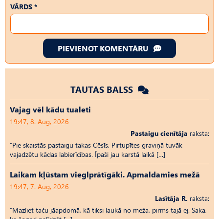
VĀRDS *
PIEVIENOT KOMENTĀRU
TAUTAS BALSS
Vajag vēl kādu tualeti
19:47, 8. Aug, 2026
Pastaigu cienītāja
raksta:
“Pie skaistās pastaigu takas Cēsīs, Pirtupītes graviņā tuvāk
vajadzētu kādas labierīcības. Īpaši jau karstā laikā […]
Laikam kļūstam vieglprātīgāki. Apmaldamies mežā
19:47, 7. Aug, 2026
Lasītāja R.
raksta:
“Mazliet taču jāapdomā, kā tiksi laukā no meža, pirms tajā ej. Saka,