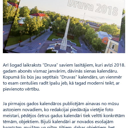
Arī šogad laikraksts “Druva” saviem lasītājiem, kuri avīzi 2018.
gadam abonēs vismaz janvārim, dāvinās sienas kalendāru.
Kopu­mā šis būs jau septītais “Druvas” kalendārs, un vienmēr
to esam centušies radīt īpašu jeb, kā tagad moderni teikt, ar
pievienoto vērtību.
Ja pirmajos gados kalendāros publicējām ainavas no mūsu
astoņiem novadiem, ko redakcijai piedāvāja vietējie foto
meistari, pēdējos četrus gadus kalendāri tiek veltīti konkrētām
tēmām, objektiem. Bijuši kalendāri ar novados esošajām
baznīcām, muižām un pilīm, tiltiem, dabas objektiem, bet