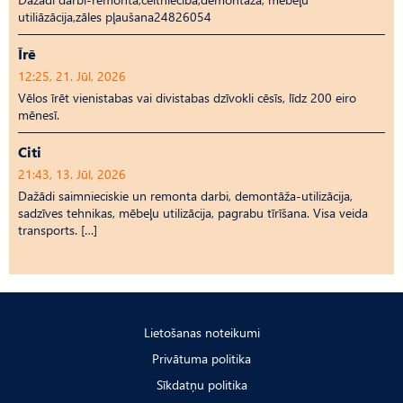
utiliāzācija,zāles pļaušana24826054
Īrē
12:25, 21. Jūl, 2026
Vēlos īrēt vienistabas vai divistabas dzīvokli cēsīs, līdz 200 eiro
mēnesī.
Citi
21:43, 13. Jūl, 2026
Dažādi saimnieciskie un remonta darbi, demontāža-utilizācija,
sadzīves tehnikas, mēbeļu utilizācija, pagrabu tīrīšana. Visa veida
transports. […]
Lietošanas noteikumi
Privātuma politika
Sīkdatņu politika