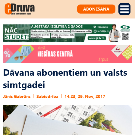
ABONĒŠANA
Dāvana abonentiem un valsts
simtgadei
Jānis Gabrāns
Sabiedrība
14:23, 29. Nov, 2017