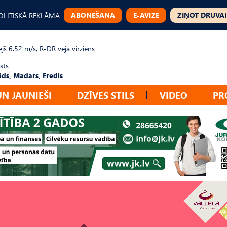
ABONĒŠANA
E-AVĪZE
ZIŅOT DRUVAI
OLITISKĀ REKLĀMA
jš 6.52 m/s, R-DR vēja virziens
sts
ēds, Madars, Fredis
UN JAUNIEŠI
DZĪVES STILS
VIDEO
PR