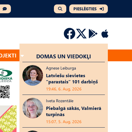
PIESLĒGTIES
OJEKTI
DOMAS UN VIEDOKĻI
Agnese Leiburga
Latviešu sievietes
“parastais” 101 darbiņš
19:46, 6. Aug, 2026
Iveta Rozentāle
Piebalgā sākās, Valmierā
turpinās
15:07, 5. Aug, 2026