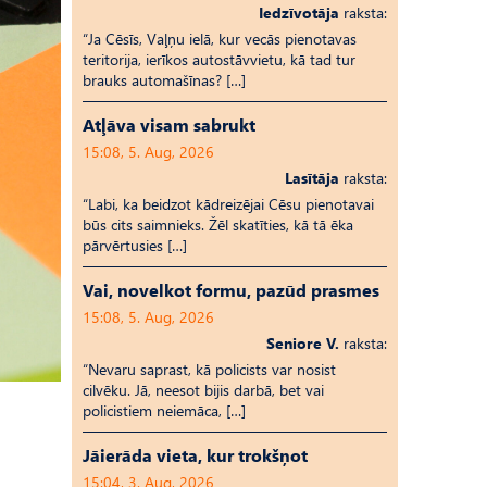
Iedzīvotāja
raksta:
“Ja Cēsīs, Vaļņu ielā, kur vecās pienotavas
teritorija, ierīkos autostāvvietu, kā tad tur
brauks automašīnas? […]
Atļāva visam sabrukt
15:08, 5. Aug, 2026
Lasītāja
raksta:
“Labi, ka beidzot kādreizējai Cēsu pienotavai
būs cits saimnieks. Žēl skatīties, kā tā ēka
pārvērtusies […]
Vai, novelkot formu, pazūd prasmes
15:08, 5. Aug, 2026
Seniore V.
raksta:
“Nevaru saprast, kā policists var nosist
cilvēku. Jā, neesot bijis darbā, bet vai
policistiem neiemāca, […]
Jāierāda vieta, kur trokšņot
15:04, 3. Aug, 2026