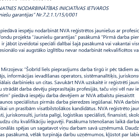
NATNES NODARBINĀTĪBAS INICIATĪVAS IETVAROS
niešu garantijas” Nr.7.2.1.1/15/I/001
piedāvā iespēju nodarbināt NVA reģistrētos jauniešus ar profesio
S) fondu projekta “Jauniešu garantijas” pasākumā “Pirmā darba pie
 ir jābūt izveidotai speciāli dalībai šajā pasākumā vai vakantai vi
ionālo vai augstāko izglītību nevar nodarbināt nekvalificētos va
 Mirzojeva: “Šobrīd liels pieprasījums darba tirgū ir pēc tādiem a
s, informācijas ievadīšanas operators, sistēmanalītiķis, juriskonsu
ālais darbinieks un citas. Savukārt NVA uzskaitē ir reģistrēti jauni
u strādāt darba devēju pieprasītajās profesijās, taču viņi vēl nav i
tim” piedāvā iespēju darba devējiem ar NVA atbalstu piesaistīt
nos speciālistus pirmās darba pieredzes iegūšanai. NVA darbin
fikai un prasībām visatbilstošākos kandidātus. NVA reģistrēto jau
juriskonsulti, jurista palīgi, loģistikas speciālisti, finansisti, skolo
daudzu citu kvalifikāciju ieguvēji. Pasākuma īstenošanas laikā darba
fesionālās spējas un sagatavot viņu darbam savā uzņēmumā. Daudz
anas pasākumā, vēlāk turpināja darbu uzņēmumos, kļūstot par lab