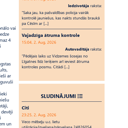
Iedzīvotāja
raksta:
“Saka jau, ka pašvaldības policija vairāk
kontrolē jauniešus, kas nakts stundās braukā
pa Cēsīm ar […]
nālo vai
redze
Vajadzīga ātruma kontrole
smaz 4
15:04, 2. Aug, 2026
i
Autovadītājs
raksta:
“Pēdējais laiks uz Vid­ze­mes šosejas no
Līgatnes līdz Ieriķiem arī ieviest ātruma
ugstas
kontroles posmu. Citādi […]
lts,
eši ar
eguvuši
ieki
SLUDINĀJUMI
niešu
tāji,
Citi
 devēji
23:25, 2. Aug, 2026
i
Veco mēbeļu u.c. lietu
iem un
utilizācija/izvešana/pārvešana 24826054