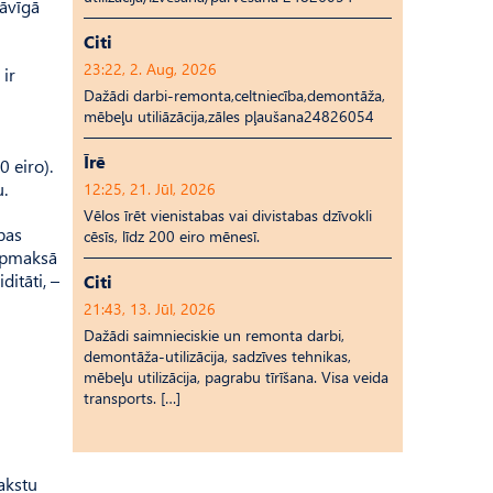
āvīgā
Citi
23:22, 2. Aug, 2026
 ir
Dažādi darbi-remonta,celtniecība,demontāža,
mēbeļu utiliāzācija,zāles pļaušana24826054
Īrē
 eiro).
u.
12:25, 21. Jūl, 2026
Vēlos īrēt vienistabas vai divistabas dzīvokli
bas
cēsīs, līdz 200 eiro mēnesī.
 apmaksā
itāti, –
Citi
21:43, 13. Jūl, 2026
Dažādi saimnieciskie un remonta darbi,
demontāža-utilizācija, sadzīves tehnikas,
mēbeļu utilizācija, pagrabu tīrīšana. Visa veida
transports. […]
rakstu