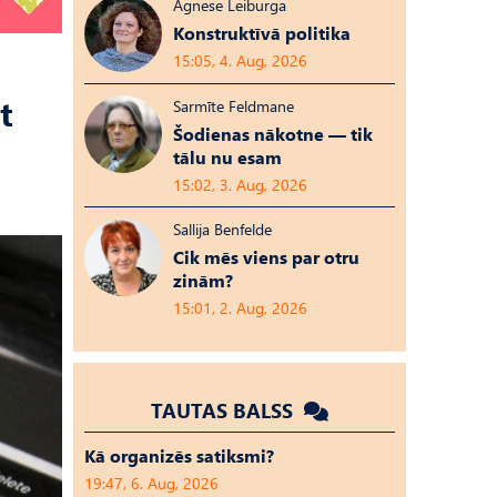
Agnese Leiburga
Konstruktīvā politika
15:05, 4. Aug, 2026
t
Sarmīte Feldmane
Šodienas nākotne — tik
tālu nu esam
15:02, 3. Aug, 2026
Sallija Benfelde
Cik mēs viens par otru
zinām?
15:01, 2. Aug, 2026
TAUTAS BALSS
Kā organizēs satiksmi?
19:47, 6. Aug, 2026