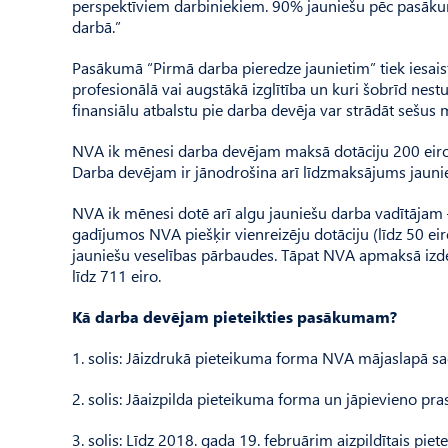
perspektīviem darbiniekiem. 90% jauniešu pēc pasākum
darbā.”
Pasākumā “Pirmā darba pieredze jaunietim” tiek iesaist
profesionālā vai augstākā izglītība un kuri šobrīd nestu
finansiālu atbalstu pie darba devēja var strādāt sešus
NVA ik mēnesi darba devējam maksā dotāciju 200 eiro a
Darba devējam ir jānodrošina arī līdzmaksājums jaunieš
NVA ik mēnesi dotē arī algu jauniešu darba vadītājam
gadījumos NVA piešķir vienreizēju dotāciju (līdz 50 ei
jauniešu veselības pārbaudes. Tāpat NVA apmaksā izdevu
līdz 711 eiro.
Kā darba devējam pieteikties pasākumam?
1. solis: Jāizdrukā pieteikuma forma NVA mājaslapā sa
2. solis: Jāaizpilda pieteikuma forma un jāpievieno pras
3. solis: Līdz 2018. gada 19. februārim aizpildītais pie