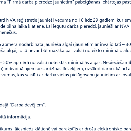
a “Pirmā darba pieredze jaunietim” pabeigšanas iekārtojas past
īti NVA reģistrētie jaunieši vecumā no 18 līdz 29 gadiem, kuriem
dē pilna laika klātienē. Lai iegūtu darba pieredzi, jaunieši ar NVA
 mēnešus.
pmērā nodarbinātā jaunieša algai (jaunietim ar invaliditāti – 300
a algai, jo tā nevar būt mazāka par valstī noteikto minimālo alg
 – 50% apmērā no valstī noteiktās minimālās algas. Nepieciešamī
ro) individuālajiem aizsardzības līdzekļiem, uzsākot darbu, kā arī
mus, kas saistīti ar darba vietas pielāgošanu jaunietim ar invalid
daļā ”Darba devējiem”.
ītā informācija.
teikums jāiesniedz klātienē vai parakstīts ar drošu elektronisko pa