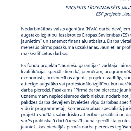
PROJEKTS LĪDZFINANSĒTS JAU
ESF projekts „Jau
Nodarbinātības valsts aģentūra (NVA) darba devējiem 
augstāko izglītību, iesaistoties Eiropas Savienības (E
jaunietim” un saņemot finansiālu atbalstu. Darba vietai
mēnešus pirms pasākuma uzsākšanas. Jaunieti ar profes
mazkvalificētos darbos.
ES fondu projekta “Jauniešu garantijas” vadītāja Laima
kvalifikācijas speciālistiem kā, piemēram, programmētāj
ekonomists, tirdzniecības aģents, projektu vadītājs, soci
attiecīgo augstāko vai profesionālo izglītību, kuri varēt
darba pieredzi. Pasākums “Pirmā darba pieredze jaunie
uzņēmumam nepieciešamos darbiniekus, nodarbinot jau
palīdzēs darba devējiem izvēlēties viņu darbības speci
vidū ir programmētāji, komercdarbības speciālisti, juristi, 
projektu vadītāji, sabiedrisko attiecību speciālisti un 
varēs praktiskajā darbā iepazīt jauna speciālista pro
jaunieši, kas piedalījās pirmās darba pieredzes iegūš