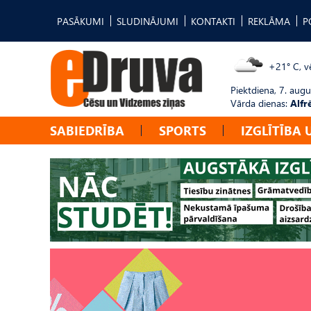
PASĀKUMI
SLUDINĀJUMI
KONTAKTI
REKLĀMA
P
+21° C, vē
Piektdiena, 7. augu
Vārda dienas:
Alfr
SABIEDRĪBA
SPORTS
IZGLĪTĪBA 