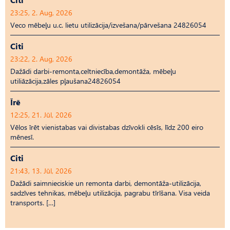
23:25, 2. Aug, 2026
Veco mēbeļu u.c. lietu utilizācija/izvešana/pārvešana 24826054
Citi
23:22, 2. Aug, 2026
Dažādi darbi-remonta,celtniecība,demontāža, mēbeļu
utiliāzācija,zāles pļaušana24826054
Īrē
12:25, 21. Jūl, 2026
Vēlos īrēt vienistabas vai divistabas dzīvokli cēsīs, līdz 200 eiro
mēnesī.
Citi
21:43, 13. Jūl, 2026
Dažādi saimnieciskie un remonta darbi, demontāža-utilizācija,
sadzīves tehnikas, mēbeļu utilizācija, pagrabu tīrīšana. Visa veida
transports. […]