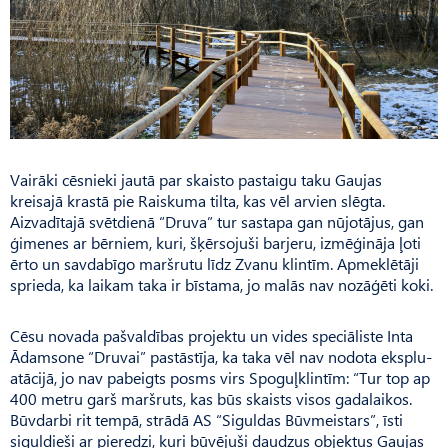
Vairāki cēsnieki jautā par skaisto pastaigu taku Gaujas
kreisajā krastā pie Raiskuma tilta, kas vēl arvien slēgta.
Aizvadītajā svētdienā “Druva” tur sastapa gan nūjotājus, gan
ģimenes ar bērniem, kuri, šķērsojuši barjeru, izmēģināja ļoti
ērto un savdabīgo maršrutu līdz Zvanu klintīm. Apmeklētāji
sprieda, ka laikam taka ir bīstama, jo malās nav nozāģēti koki.
Cēsu novada pašvaldības projektu un vides speciāliste Inta
Ādamsone “Druvai” pastāstīja, ka taka vēl nav nodota eksplu­
atācijā, jo nav pabeigts posms virs Spoguļklintīm: “Tur top ap
400 metru garš maršruts, kas būs skaists visos gadalaikos.
Būvdarbi rit tempā, strādā AS “Siguldas Būvmeistars”, īsti
siguldieši ar pieredzi, kuri būvējuši daudzus objektus Gaujas