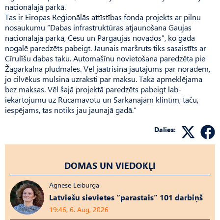
nacionālajā parkā.
Tas ir Eiropas Reģionālās attīstības fonda projekts ar pilnu
nosaukumu “Dabas infrastruktūras atjaunošana Gaujas
nacionālajā parkā, Cēsu un Pārgaujas novados”, ko gada
nogalē paredzēts pabeigt. Jaunais maršruts tiks sasaistīts ar
Cīrulīšu dabas taku. Automašīnu novietošana paredzēta pie
Žagarkalna pludmales. Vēl jāatrisina jautājums par norādēm,
jo cilvēkus mulsina uzraksti par maksu. Taka apmeklējama
bez maksas. Vēl šajā projektā paredzēts pabeigt lab­
iekārtojumu uz Rūcamavotu un Sarkanajām klintīm, taču,
iespējams, tas notiks jau jaunajā gadā.”
Dalies:
DOMAS UN VIEDOKĻI
Agnese Leiburga
Latviešu sievietes “parastais” 101 darbiņš
19:46, 6. Aug, 2026