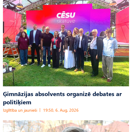
Ģimnāzijas absolvents organizē debates ar
politiķiem
Izglītība un jaunieši
19:50, 6. Aug, 2026