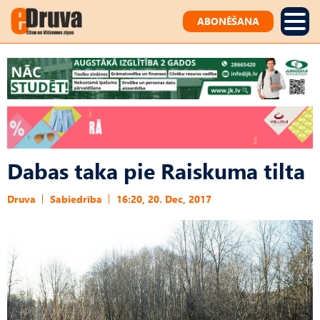
ABONĒŠANA
Dabas taka pie Raiskuma tilta
Druva
Sabiedrība
16:20, 20. Dec, 2017