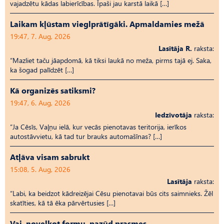
vajadzētu kādas labierīcības. Īpaši jau karstā laikā […]
Laikam kļūstam vieglprātīgāki. Apmaldamies mežā
19:47, 7. Aug, 2026
Lasītāja R.
raksta:
“Mazliet taču jāapdomā, kā tiksi laukā no meža, pirms tajā ej. Saka,
ka šogad palīdzēt […]
Kā organizēs satiksmi?
19:47, 6. Aug, 2026
Iedzīvotāja
raksta:
“Ja Cēsīs, Vaļņu ielā, kur vecās pienotavas teritorija, ierīkos
autostāvvietu, kā tad tur brauks automašīnas? […]
Atļāva visam sabrukt
15:08, 5. Aug, 2026
Lasītāja
raksta:
“Labi, ka beidzot kādreizējai Cēsu pienotavai būs cits saimnieks. Žēl
skatīties, kā tā ēka pārvērtusies […]
Vai, novelkot formu, pazūd prasmes