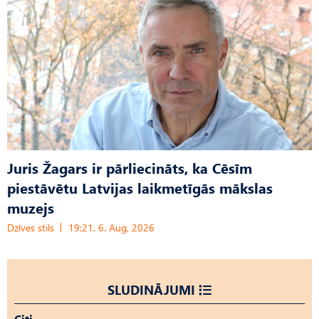
Juris Žagars ir pārliecināts, ka Cēsīm
piestāvētu Latvijas laikmetīgās mākslas
muzejs
Dzīves stils
19:21, 6. Aug, 2026
SLUDINĀJUMI
Citi