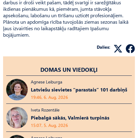
darbus ir droši veikt pašam, tādēļ svarīgi ir sarežģītākus
ikdienas pienākumus kā, piemēram, jumta stāvokļa
apsekošanu, labošanu un tīrīšanu uzticēt profesionāļiem.
Plānota un apdomīga rīcība tuvojošās ziemas sezonas laikā
ļaus izvairīties no laikapstākļu radītajiem īpašumu
bojājumiem.
Dalies:
DOMAS UN VIEDOKĻI
Agnese Leiburga
Latviešu sievietes “parastais” 101 darbiņš
19:46, 6. Aug, 2026
Iveta Rozentāle
Piebalgā sākās, Valmierā turpinās
15:07, 5. Aug, 2026
Agnese Leiburga