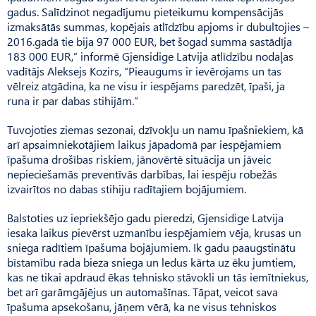
gadus. Salīdzinot negadījumu pieteikumu kompensācijās
izmaksātās summas, kopējais atlīdzību apjoms ir dubultojies –
2016.gadā tie bija 97 000 EUR, bet šogad summa sastādīja
183 000 EUR,” informē Gjensidige Latvija atlīdzību nodaļas
vadītājs Aleksejs Kozirs, “Pieaugums ir ievērojams un tas
vēlreiz atgādina, ka ne visu ir iespējams paredzēt, īpaši, ja
runa ir par dabas stihijām.”
Tuvojoties ziemas sezonai, dzīvokļu un namu īpašniekiem, kā
arī apsaimniekotājiem laikus jāpadomā par iespējamiem
īpašuma drošības riskiem, jānovērtē situācija un jāveic
nepieciešamās preventīvās darbības, lai iespēju robežās
izvairītos no dabas stihiju radītajiem bojājumiem.
Balstoties uz iepriekšējo gadu pieredzi, Gjensidige Latvija
iesaka laikus pievērst uzmanību iespējamiem vēja, krusas un
sniega radītiem īpašuma bojājumiem. Ik gadu paaugstinātu
bīstamību rada bieza sniega un ledus kārta uz ēku jumtiem,
kas ne tikai apdraud ēkas tehnisko stāvokli un tās iemītniekus,
bet arī garāmgājējus un automašīnas. Tāpat, veicot sava
īpašuma apsekošanu, jāņem vērā, ka ne visus tehniskos