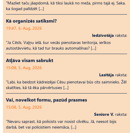
“Mazliet taču jāapdomā, kā tiksi laukā no meža, pirms tajā ej. Saka,
ka šogad palīdzēt […]
Kā organizēs satiksmi?
19:47, 6. Aug, 2026
Iedzīvotāja
raksta:
“Ja Cēsīs, Vaļņu ielā, kur vecās pienotavas teritorija, ierīkos
autostāvvietu, kā tad tur brauks automašīnas? […]
Atļāva visam sabrukt
15:08, 5. Aug, 2026
Lasītāja
raksta:
“Labi, ka beidzot kādreizējai Cēsu pienotavai būs cits saimnieks. Žēl
skatīties, kā tā ēka pārvērtusies […]
Vai, novelkot formu, pazūd prasmes
15:08, 5. Aug, 2026
Seniore V.
raksta:
“Nevaru saprast, kā policists var nosist cilvēku. Jā, neesot bijis
darbā, bet vai policistiem neiemāca, […]