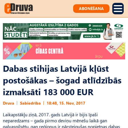
ABONĒŠANA
Dabas stihijas Latvijā kļūst
postošākas – šogad atlīdzībās
izmaksāti 183 000 EUR
Druva
Sabiedrība
18:48, 15. Nov, 2017
Laikapstākļu ziņā, 2017. gads Latvijā ir bijis īpaši
neparedzams – gada pirmo deviņu mēnešu laikā gan
galvaspilsētu, gan reģionus ir pārsteigušas nopietnas dabas