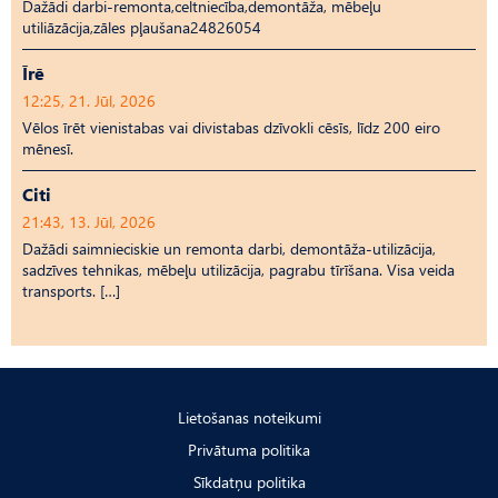
Dažādi darbi-remonta,celtniecība,demontāža, mēbeļu
utiliāzācija,zāles pļaušana24826054
Īrē
12:25, 21. Jūl, 2026
Vēlos īrēt vienistabas vai divistabas dzīvokli cēsīs, līdz 200 eiro
mēnesī.
Citi
21:43, 13. Jūl, 2026
Dažādi saimnieciskie un remonta darbi, demontāža-utilizācija,
sadzīves tehnikas, mēbeļu utilizācija, pagrabu tīrīšana. Visa veida
transports. […]
Lietošanas noteikumi
Privātuma politika
Sīkdatņu politika