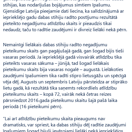
stihijas, kas nodarījušas bojājumus simtiem īpašumu.
Gjensidige Latvija pieejamie dati liecina, ka salīdzinājumā ar
iepriekšējo gadu dabas stihiju radīto postījumu rezultātā
pieteikto negadījumu atlīdzību skaits ir pieaudzis tikai
nedaudz, taču to radītie zaudējumi ir divreiz lielāki nekā pērn.
Nemainīgi lielākais dabas stihiju radīto negadījumu
pieteikumu skaits gan pagājušajā gadā, gan šogad bijis tieši
vasaras periodā. Ja iepriekšējā gadā visvairāk atlīdzību tika
pieteikts vasaras sākuma – jūnijā, tad šogad lielākais
pieteikumu skaits bija vasaras nogalē – augustā. Lielākoties
zaudējumi īpašumiem tika radīti stipro lietusgāžu un spēcīgā
vēja dēļ. Augusts un septembris Latviju pārsteidza ar stiprāko
lietu gadā, kā rezultātā tika saņemts rekordliels atlīdzību
pieteikumu skaits – kopā 72, vairāk nekā četras reizes
pārsniedzot 2016.gada pieteikumu skaitu šajā pašā laika
periodā (16 pieteikumi pērn).
“Lai arī atlīdzību pieteikumu skaita pieaugums nav
dramatisks, var spriest, ka dabas stihiju dēļ radītie zaudējumi
īpašumiem šogad bijuši ievērojami lielāki nekā iepriekšējos