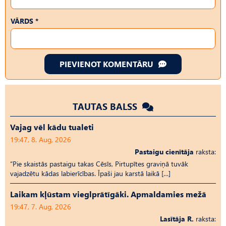
VĀRDS *
PIEVIENOT KOMENTĀRU
TAUTAS BALSS
Vajag vēl kādu tualeti
19:47, 8. Aug, 2026
Pastaigu cienītāja
raksta:
“Pie skaistās pastaigu takas Cēsīs, Pirtupītes graviņā tuvāk
vajadzētu kādas labierīcības. Īpaši jau karstā laikā […]
Laikam kļūstam vieglprātīgāki. Apmaldamies mežā
19:47, 7. Aug, 2026
Lasītāja R.
raksta: