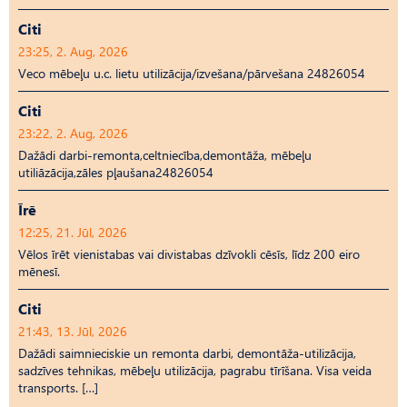
Citi
23:25, 2. Aug, 2026
Veco mēbeļu u.c. lietu utilizācija/izvešana/pārvešana 24826054
Citi
23:22, 2. Aug, 2026
Dažādi darbi-remonta,celtniecība,demontāža, mēbeļu
utiliāzācija,zāles pļaušana24826054
Īrē
12:25, 21. Jūl, 2026
Vēlos īrēt vienistabas vai divistabas dzīvokli cēsīs, līdz 200 eiro
mēnesī.
Citi
21:43, 13. Jūl, 2026
Dažādi saimnieciskie un remonta darbi, demontāža-utilizācija,
sadzīves tehnikas, mēbeļu utilizācija, pagrabu tīrīšana. Visa veida
transports. […]