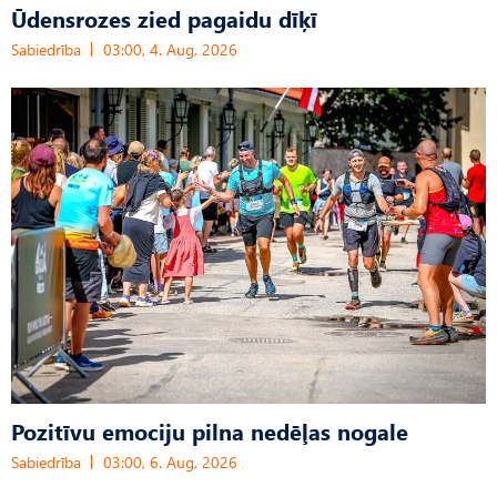
Ūdensrozes zied pagaidu dīķī
Sabiedrība
03:00, 4. Aug, 2026
Pozitīvu emociju pilna nedēļas nogale
Sabiedrība
03:00, 6. Aug, 2026