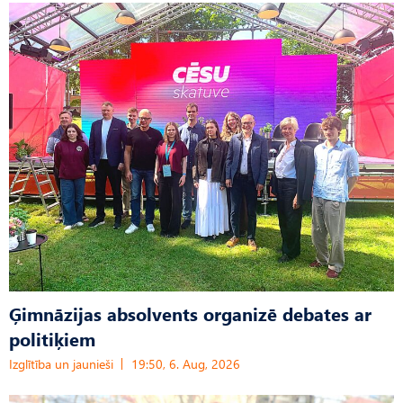
Ģimnāzijas absolvents organizē debates ar
politiķiem
Izglītība un jaunieši
19:50, 6. Aug, 2026