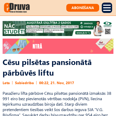
ABONĒŠANA
Cēsu pilsētas pansionātā
pārbūvēs liftu
Leta
Sabiedrība
00:22, 21. Nov, 2017
Pasažieru lifta pārbūve Cēsu pilsētas pansionātā izmaksās 38
991 eiro bez pievienotās vērtības nodokļa (PVN), liecina
Iepirkumu uzraudzības biroja dati. Starp diviem
pretendentiem tiesības veikt šos darbus ieguva SIA “V.G.
Būvfirma”. Savukārt darbu būvuzraudzību par 954 eiro bez