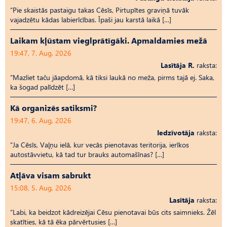
“Pie skaistās pastaigu takas Cēsīs, Pirtupītes graviņā tuvāk
vajadzētu kādas labierīcības. Īpaši jau karstā laikā […]
Laikam kļūstam vieglprātīgāki. Apmaldamies mežā
19:47, 7. Aug, 2026
Lasītāja R.
raksta:
“Mazliet taču jāapdomā, kā tiksi laukā no meža, pirms tajā ej. Saka,
ka šogad palīdzēt […]
Kā organizēs satiksmi?
19:47, 6. Aug, 2026
Iedzīvotāja
raksta:
“Ja Cēsīs, Vaļņu ielā, kur vecās pienotavas teritorija, ierīkos
autostāvvietu, kā tad tur brauks automašīnas? […]
Atļāva visam sabrukt
15:08, 5. Aug, 2026
Lasītāja
raksta:
“Labi, ka beidzot kādreizējai Cēsu pienotavai būs cits saimnieks. Žēl
skatīties, kā tā ēka pārvērtusies […]