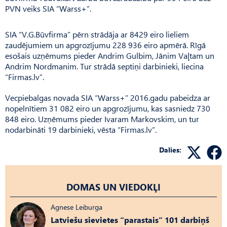
PVN veiks SIA “Warss+”.
SIA “V.G.Būvfirma” pērn strādāja ar 8429 eiro lieliem
zaudējumiem un apgrozījumu 228 936 eiro apmērā. Rīgā
esošais uzņēmums pieder Andrim Gulbim, Jānim Vaļtam un
Andrim Nordmanim. Tur strādā septiņi darbinieki, liecina
“Firmas.lv”.
Vecpiebalgas novada SIA “Warss+” 2016.gadu pabeidza ar
nopelnītiem 31 082 eiro un apgrozījumu, kas sasniedz 730
848 eiro. Uzņēmums pieder Ivaram Markovskim, un tur
nodarbināti 19 darbinieki, vēsta “Firmas.lv”.
Dalies:
DOMAS UN VIEDOKĻI
Agnese Leiburga
Latviešu sievietes “parastais” 101 darbiņš