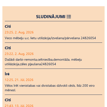
SLUDINĀJUMI
Citi
23:25, 2. Aug, 2026
Veco mēbeļu u.c. lietu utilizācija/izvešana/pārvešana 24826054
Citi
23:22, 2. Aug, 2026
Dažādi darbi-remonta,celtniecība,demontāža, mēbeļu
utiliāzācija,zāles pļaušana24826054
Īrē
12:25, 21. Jūl, 2026
Vēlos īrēt vienistabas vai divistabas dzīvokli cēsīs, līdz 200 eiro
mēnesī.
Citi
21:43, 13. Jūl, 2026