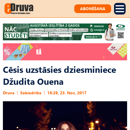
ABONĒŠANA
Cēsis uzstāsies dziesminiece
Džudita Ouena
Druva
Sabiedrība
18:29, 23. Nov, 2017