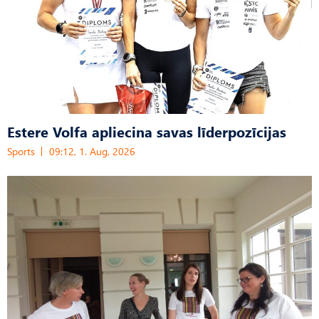
Estere Volfa apliecina savas līderpozīcijas
Sports
09:12, 1. Aug, 2026