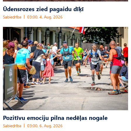
Ūdensrozes zied pagaidu dīķī
Sabiedrība
03:00, 4. Aug, 2026
Pozitīvu emociju pilna nedēļas nogale
Sabiedrība
03:00, 6. Aug, 2026