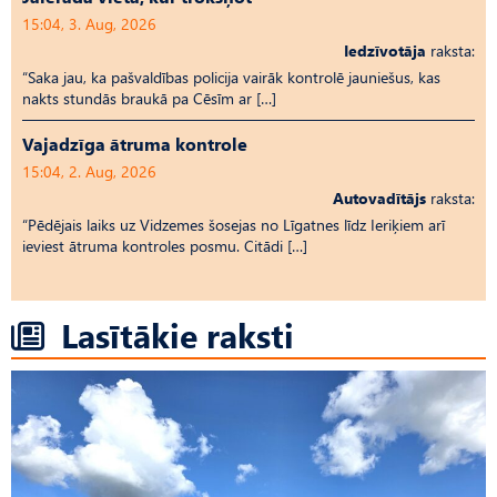
15:04, 3. Aug, 2026
Iedzīvotāja
raksta:
“Saka jau, ka pašvaldības policija vairāk kontrolē jauniešus, kas
nakts stundās braukā pa Cēsīm ar […]
Vajadzīga ātruma kontrole
15:04, 2. Aug, 2026
Autovadītājs
raksta:
“Pēdējais laiks uz Vid­ze­mes šosejas no Līgatnes līdz Ieriķiem arī
ieviest ātruma kontroles posmu. Citādi […]
Lasītākie raksti