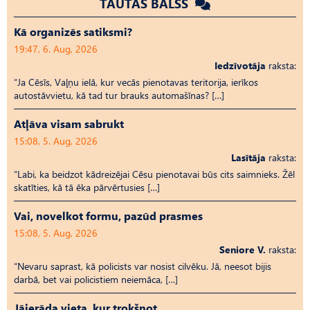
TAUTAS BALSS
Kā organizēs satiksmi?
19:47, 6. Aug, 2026
Iedzīvotāja
raksta:
“Ja Cēsīs, Vaļņu ielā, kur vecās pienotavas teritorija, ierīkos
autostāvvietu, kā tad tur brauks automašīnas? […]
Atļāva visam sabrukt
15:08, 5. Aug, 2026
Lasītāja
raksta:
“Labi, ka beidzot kādreizējai Cēsu pienotavai būs cits saimnieks. Žēl
skatīties, kā tā ēka pārvērtusies […]
Vai, novelkot formu, pazūd prasmes
15:08, 5. Aug, 2026
Seniore V.
raksta:
“Nevaru saprast, kā policists var nosist cilvēku. Jā, neesot bijis
darbā, bet vai policistiem neiemāca, […]
Jāierāda vieta, kur trokšņot