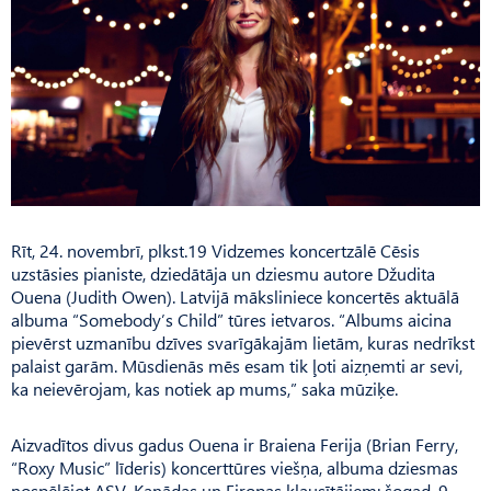
Rīt, 24. novembrī, plkst.19 Vidzemes koncertzālē Cēsis
uzstāsies pianiste, dziedātāja un dziesmu autore Džudita
Ouena (Judith Owen). Latvijā māksliniece koncertēs aktuālā
albuma “Somebody’s Child” tūres ietvaros. “Albums aicina
pievērst uzmanību dzīves svarīgākajām lietām, kuras nedrīkst
palaist garām. Mūsdienās mēs esam tik ļoti aizņemti ar sevi,
ka neievērojam, kas notiek ap mums,” saka mūziķe.
Aizvadītos divus gadus Ouena ir Braiena Ferija (Brian Ferry,
“Roxy Music” līderis) koncerttūres viešņa, albuma dziesmas
nospēlējot ASV, Kanādas un Eiropas klausītājiem; šogad, 9.