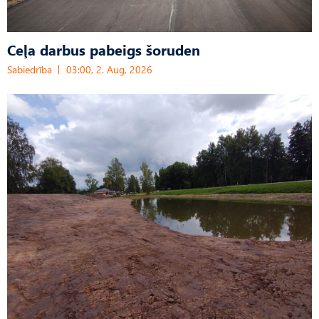
Ceļa darbus pabeigs šoruden
Sabiedrība
03:00, 2. Aug, 2026