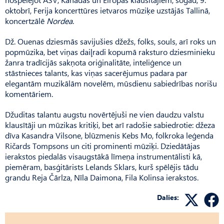
oktobrī, Ferija koncerttūres ietvaros mūziķe uzstājās Tallinā,
koncertzālē
Nordea
.
Dž. Ouenas dziesmās savijušies džežs, folks, souls, arī roks un
popmūzika, bet viņas daiļradi kopumā raksturo dziesminieku
žanra tradīcijās sakņota oriģinalitāte, inteliģence un
stāstnieces talants, kas viņas sacerējumus padara par
elegantām muzikālām novelēm, mūsdienu sabiedrības norišu
komentāriem.
Džuditas talantu augstu novērtējuši ne vien daudzu valstu
klausītāji un mūzikas kritiķi, bet arī radošie sabiedrotie: džeza
dīva Kasandra Vilsone, blūzmenis Kebs Mo, folkroka leģenda
Ričards Tompsons un citi prominenti mūziķi. Dziedātājas
ierakstos piedalās visaugstākā līmeņa instrumentālisti kā,
piemēram, basģitārists Lelands Sklars, kurš spēlējis tādu
grandu Reja Čārlza, Nīla Daimona, Fila Kolinsa ierakstos.
Dalies: