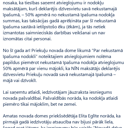
nosaka, ka tiesības saņemt atvieglojumu ir nodokļu
maksātājam, kurš deklarējis dzīvesvietu savā nekustamajā
īpašumā, – 50% apmērā no nekustamā īpašuma nodokļa
summas, kas taksācijas gadā aprēķināta par šī nekustamā
īpašuma sastāvā ietilpstošo ēku (ēkām), ja tās netiek
izmantotas saimnieciskās darbības veikšanai un nav
iznomātas citai personai.
No šī gada arī Priekuļu novada dome likumā “Par nekustamā
īpa­šuma nodokli” noteiktajiem at­vieglojumiem nolēma
papildus piemērot nekustamā īpašuma nodokļa atvieglojumu
50% apmērā par vienu mājokli, ka NĪN maksātājs deklarējis
dzīvesvietu Prie­kuļu novadā savā nekustamajā īpašumā –
mājā vai dzīvoklī.
Lai saņemtu atlaidi, iedzīvotājam jāuzraksta iesniegums
novada pašvaldībai. Pašvaldībās norāda, ka nodokļa atlaidi
piemēro tikai mājoklim, bet ne zemei.
Amatas novada domes priekšsēdētāja Elita Eglīte norāda, ka
pirmajā gadā iedzīvotāju atsaucība nav bijusi pārāk liela,
šogad esot jūtams, ka iesniegumu būs vairāk: “Novadā dzīvo