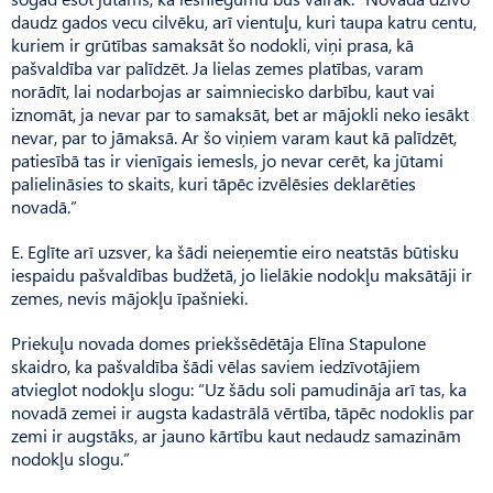
daudz gados vecu cilvēku, arī vientuļu, kuri taupa katru centu,
kuriem ir grūtības samaksāt šo nodokli, viņi prasa, kā
pašvaldība var palīdzēt. Ja lielas zemes platības, varam
norādīt, lai nodarbojas ar saimniecisko darbību, kaut vai
iznomāt, ja nevar par to samaksāt, bet ar mājokli neko iesākt
nevar, par to jāmaksā. Ar šo viņiem varam kaut kā palīdzēt,
patiesībā tas ir vienīgais iemesls, jo nevar cerēt, ka jūtami
palielināsies to skaits, kuri tāpēc izvēlēsies deklarēties
novadā.”
E. Eglīte arī uzsver, ka šādi neieņemtie eiro neatstās būtisku
iespaidu pašvaldības budžetā, jo lielākie nodokļu maksātāji ir
zemes, nevis mājokļu īpašnieki.
Priekuļu novada domes priekšsēdētāja Elīna Stapulone
skaidro, ka pašvaldība šādi vēlas saviem iedzīvotājiem
atvieglot nodokļu slogu: “Uz šādu soli pamudināja arī tas, ka
novadā zemei ir augsta kadastrālā vērtība, tāpēc nodoklis par
zemi ir augstāks, ar jauno kārtību kaut nedaudz samazinām
nodokļu slogu.”