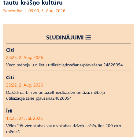
tautu krāšņo kultūru
Sabiedrība
03:00, 5. Aug, 2026
SLUDINĀJUMI
Citi
23:25, 2. Aug, 2026
Veco mēbeļu u.c. lietu utilizācija/izvešana/pārvešana 24826054
Citi
23:22, 2. Aug, 2026
Dažādi darbi-remonta,celtniecība,demontāža, mēbeļu
utiliāzācija,zāles pļaušana24826054
Īrē
12:25, 21. Jūl, 2026
Vēlos īrēt vienistabas vai divistabas dzīvokli cēsīs, līdz 200 eiro
mēnesī.