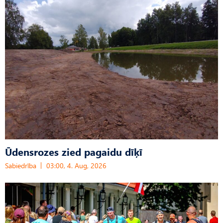
Ūdensrozes zied pagaidu dīķī
Sabiedrība
03:00, 4. Aug, 2026