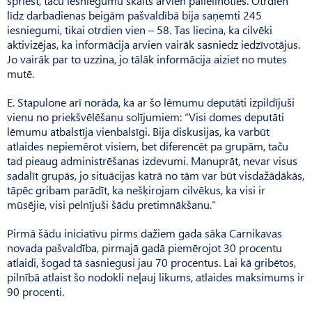
spriest, taču iesniegumu skaits arvien palielinoties. Otrdien
līdz darbadienas beigām pašvaldībā bija saņemti 245
iesniegumi, tikai otrdien vien – 58. Tas liecina, ka cilvēki
aktivizējas, ka informācija arvien vairāk sasniedz iedzīvotājus.
Jo vairāk par to uzzina, jo tālāk informācija aiziet no mutes
mutē.
E. Stapulone arī norāda, ka ar šo lēmumu deputāti izpildījuši
vienu no priekšvēlēšanu solījumiem: “Visi domes deputāti
lēmumu atbalstīja vienbalsīgi. Bija diskusijas, ka varbūt
atlaides nepiemērot visiem, bet diferencēt pa grupām, taču
tad pieaug administrēšanas izdevumi. Manuprāt, nevar visus
sadalīt grupās, jo situācijas katrā no tām var būt visdažādākās,
tāpēc gribam parādīt, ka nešķirojam cilvēkus, ka visi ir
mūsējie, visi pelnījuši šādu pretimnākšanu.”
Pirmā šādu iniciatīvu pirms dažiem gada sāka Carnikavas
novada pašvaldība, pirmajā gadā piemērojot 30 procentu
atlaidi, šogad tā sasniegusi jau 70 procentus. Lai kā gribētos,
pilnībā atlaist šo nodokli neļauj likums, atlaides maksimums ir
90 procenti.