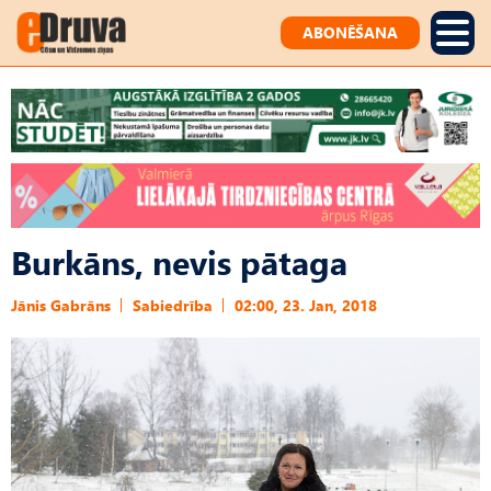
ABONĒŠANA
Burkāns, nevis pātaga
Jānis Gabrāns
Sabiedrība
02:00, 23. Jan, 2018