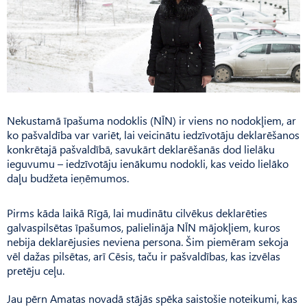
Nekustamā īpašuma nodoklis (NĪN) ir viens no nodokļiem, ar
ko pašvaldība var variēt, lai veicinātu iedzīvotāju deklarēšanos
konkrētajā pašvaldībā, savukārt deklarēšanās dod lielāku
ieguvumu – iedzīvotāju ienākumu nodokli, kas veido lielāko
daļu budžeta ieņēmumos.
Pirms kāda laikā Rīgā, lai mudinātu cilvēkus deklarēties
galvaspilsētas īpašumos, palielināja NĪN mājokļiem, kuros
nebija deklarējusies neviena persona. Šim piemēram sekoja
vēl dažas pilsētas, arī Cēsis, taču ir pašvaldības, kas izvēlas
pretēju ceļu.
Jau pērn Amatas novadā stājās spēka saistošie noteikumi, kas