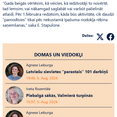
“Gada beigās vērtēsim, kā veicies, kā iedzīvotāji to novērtē,
tad lemsim, vai nākamgad saglabāt vai varbūt palielināt
atlaidi. Pēc 1.februāra redzēsim, kāda būs aktivitāte, cik daudzi
“pamodīsies” tikai pēc nekustamā īpašuma nodokļa rēķina
saņemšanas,” saka E. Stapulone.
Dalies:
DOMAS UN VIEDOKĻI
Agnese Leiburga
Latviešu sievietes “parastais” 101 darbiņš
19:46, 6. Aug, 2026
Iveta Rozentāle
Piebalgā sākās, Valmierā turpinās
15:07, 5. Aug, 2026
Agnese Leiburga