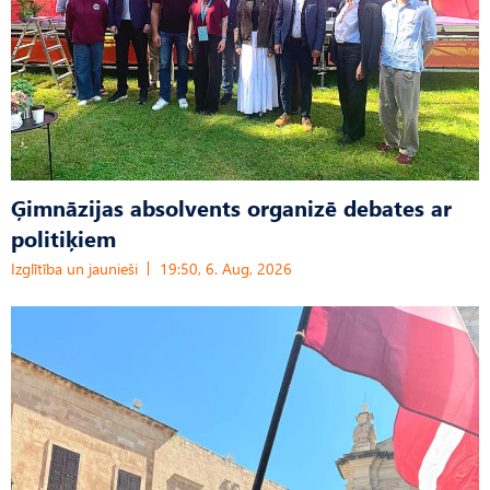
Ģimnāzijas absolvents organizē debates ar
politiķiem
Izglītība un jaunieši
19:50, 6. Aug, 2026