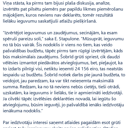
Viņa stāsta, ka pirms tam bijusi plaša diskusija, analīze,
izvērtēts pat pilsētu piemērs par papildu likmes piemērošanu
mājokļiem, kuros neviens nav deklarēts, tomēr rezultātā
lielāku ieguvumu saskatījuši atlaižu piešķiršanā.
“Izvērtējot ieguvumus un zaudējumus, secinājām, ka esam
spēruši pareizu soli,” saka E. Stapu­lone. “Mūsuprāt, ieguvumu
no tā būs vairāk. Šis nodoklis ir viens no tiem, kas veido
pašvaldības budžetu, tāpēc pirms tam rūpīgi izvērtējām, kāds
būs maksimālais zaudējums. Šobrīd grūti spriest, cik daudzi
vēlēsies izmantot piedāvātos atvieglojumus, bet, pieļaujot, ka
to izdarīs pilnīgi visi, netiktu ieņemti 24 156 eiro, tas neatstās
iespaidu uz budžetu. Šobrīd notiek darbs pie jaunā budžeta, to
veidojot, jau paredzam, ka var tikt neieņemta maksimālā
summa. Redzam, ka no tā neviens nebūs cietējs, tieši otrādi,
uzskatām, ka ieguvums ir lielāks, tie ir apmierināti iedzīvotāji.
Ja cilvēki tāpēc izvēlēsies deklarēties novadā, lai iegūtu šo
atvieglojumu, būsim ieguvēji, jo pašvaldībā ienāks iedzīvotāju
ienākuma nodoklis.”
Par iedzīvotāju interesi saņemt atlaides pagaidām esot grūti