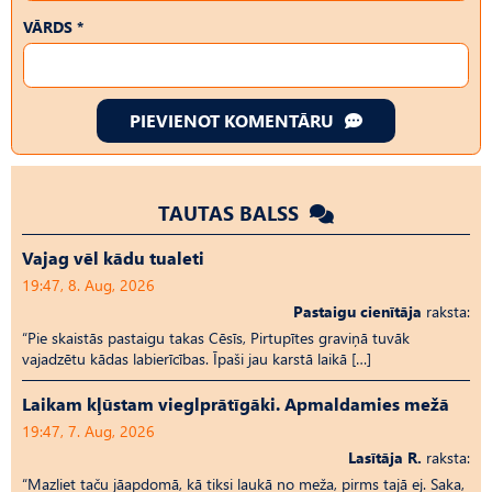
VĀRDS *
PIEVIENOT KOMENTĀRU
TAUTAS BALSS
Vajag vēl kādu tualeti
19:47, 8. Aug, 2026
Pastaigu cienītāja
raksta:
“Pie skaistās pastaigu takas Cēsīs, Pirtupītes graviņā tuvāk
vajadzētu kādas labierīcības. Īpaši jau karstā laikā […]
Laikam kļūstam vieglprātīgāki. Apmaldamies mežā
19:47, 7. Aug, 2026
Lasītāja R.
raksta:
“Mazliet taču jāapdomā, kā tiksi laukā no meža, pirms tajā ej. Saka,