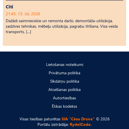
Citi
21:43, 13. Jūl, 2026
Dažādi saimnieciskie un remonta darbi, demontāža-utilizācija,
sadzīves tehnikas, mēbeļu utilizācija, pagrabu tīrīšana. Visa veida
transports. […]
Lietošanas noteikumi
Privātuma politika
Sīkdatņu politika
Atcelšanas politika
Autortiesības
Ētikas kodekss
Visas tiesības paturētas
SIA "Cēsu Druva"
© 2026
Portālu izstrādāja:
RydelCode.