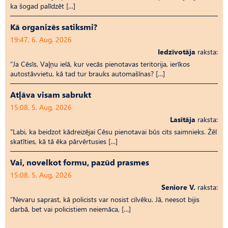
ka šogad palīdzēt […]
Kā organizēs satiksmi?
19:47, 6. Aug, 2026
Iedzīvotāja
raksta:
“Ja Cēsīs, Vaļņu ielā, kur vecās pienotavas teritorija, ierīkos
autostāvvietu, kā tad tur brauks automašīnas? […]
Atļāva visam sabrukt
15:08, 5. Aug, 2026
Lasītāja
raksta:
“Labi, ka beidzot kādreizējai Cēsu pienotavai būs cits saimnieks. Žēl
skatīties, kā tā ēka pārvērtusies […]
Vai, novelkot formu, pazūd prasmes
15:08, 5. Aug, 2026
Seniore V.
raksta:
“Nevaru saprast, kā policists var nosist cilvēku. Jā, neesot bijis
darbā, bet vai policistiem neiemāca, […]