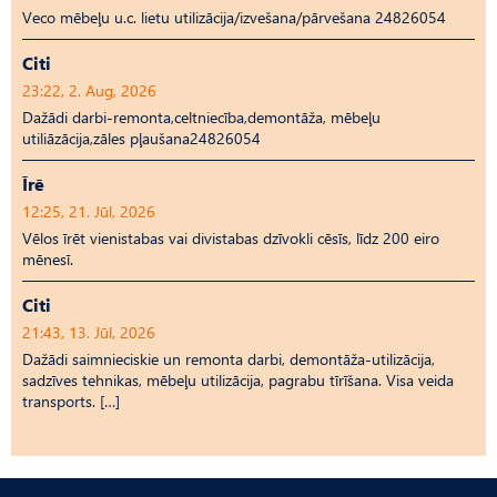
Veco mēbeļu u.c. lietu utilizācija/izvešana/pārvešana 24826054
Citi
23:22, 2. Aug, 2026
Dažādi darbi-remonta,celtniecība,demontāža, mēbeļu
utiliāzācija,zāles pļaušana24826054
Īrē
12:25, 21. Jūl, 2026
Vēlos īrēt vienistabas vai divistabas dzīvokli cēsīs, līdz 200 eiro
mēnesī.
Citi
21:43, 13. Jūl, 2026
Dažādi saimnieciskie un remonta darbi, demontāža-utilizācija,
sadzīves tehnikas, mēbeļu utilizācija, pagrabu tīrīšana. Visa veida
transports. […]