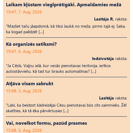
Laikam kļūstam vieglprātīgāki. Apmaldamies mežā
19:47, 7. Aug, 2026
Lasītāja R.
raksta:
“Mazliet taču jāapdomā, kā tiksi laukā no meža, pirms tajā ej. Saka,
ka šogad palīdzēt […]
Kā organizēs satiksmi?
19:47, 6. Aug, 2026
Iedzīvotāja
raksta:
“Ja Cēsīs, Vaļņu ielā, kur vecās pienotavas teritorija, ierīkos
autostāvvietu, kā tad tur brauks automašīnas? […]
Atļāva visam sabrukt
15:08, 5. Aug, 2026
Lasītāja
raksta:
“Labi, ka beidzot kādreizējai Cēsu pienotavai būs cits saimnieks. Žēl
skatīties, kā tā ēka pārvērtusies […]
Vai, novelkot formu, pazūd prasmes
15:08, 5. Aug, 2026