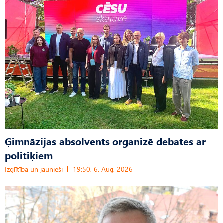
Ģimnāzijas absolvents organizē debates ar
politiķiem
Izglītība un jaunieši
19:50, 6. Aug, 2026