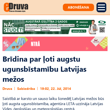
ABONĒŠANA
Brīdina par ļoti augstu
ugunsbīstamību Latvijas
mežos
Druva
Sabiedrība
19:02, 22. Jūl, 2014
Saistībā ar karsto un sauso laiku šonedēļ Latvijas mežos būs
ļoti augsta ugunsbīstamība, aģentūra LETA uzzināja Latvijas
Vides, ģeoloģijas un meteoroloģijas centrā.