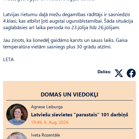
Latvijas rietumu daļā mežu degamības rādītājs ir sasniedzis
4.klasi, kas atbilst ļoti augstai ugunsbīstamībai. Šāda situācija
saglabāsies arī laika perioda no 23.jūlija līdz 26.jūlijam.
Jau ziņots, ka šonedēļ gaidāms karsts un sauss laiks. Gaisa
temperatūra vietām sasniegs plus 30 grādu atzīmi.
LETA
Dalies:
DOMAS UN VIEDOKĻI
Agnese Leiburga
Latviešu sievietes “parastais” 101 darbiņš
19:46, 6. Aug, 2026
Iveta Rozentāle