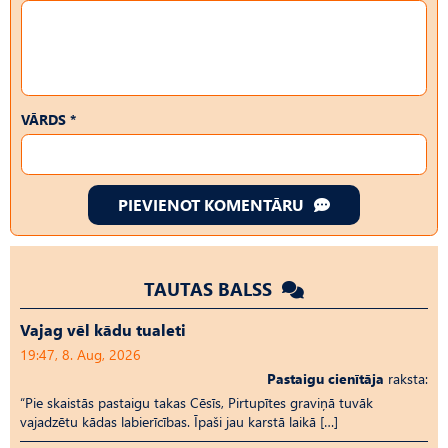
VĀRDS *
PIEVIENOT KOMENTĀRU
TAUTAS BALSS
Vajag vēl kādu tualeti
19:47, 8. Aug, 2026
Pastaigu cienītāja
raksta:
“Pie skaistās pastaigu takas Cēsīs, Pirtupītes graviņā tuvāk
vajadzētu kādas labierīcības. Īpaši jau karstā laikā […]