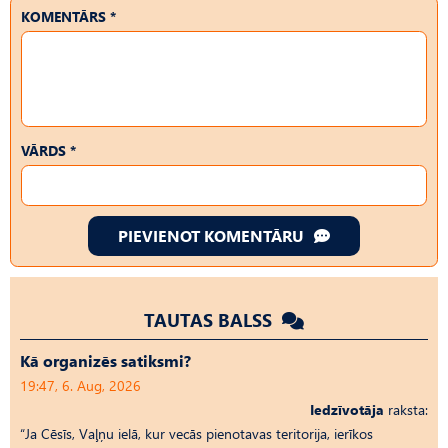
KOMENTĀRS *
VĀRDS *
PIEVIENOT KOMENTĀRU
TAUTAS BALSS
Kā organizēs satiksmi?
19:47, 6. Aug, 2026
Iedzīvotāja
raksta:
“Ja Cēsīs, Vaļņu ielā, kur vecās pienotavas teritorija, ierīkos