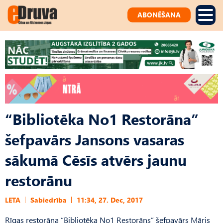
ABONĒŠANA
“Bibliotēka No1 Restorāna”
šefpavārs Jansons vasaras
sākumā Cēsīs atvērs jaunu
restorānu
LETA
Sabiedrība
11:34, 27. Dec, 2017
Rīgas restorāna “Bibliotēka No1 Restorāns” šefpavārs Māris