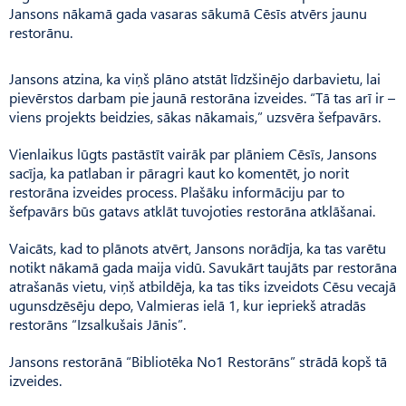
Jansons nākamā gada vasaras sākumā Cēsīs atvērs jaunu
restorānu.
Jansons atzina, ka viņš plāno atstāt līdzšinējo darbavietu, lai
pievērstos darbam pie jaunā restorāna izveides. “Tā tas arī ir –
viens projekts beidzies, sākas nākamais,” uzsvēra šefpavārs.
Vienlaikus lūgts pastāstīt vairāk par plāniem Cēsīs, Jansons
sacīja, ka patlaban ir pāragri kaut ko komentēt, jo norit
restorāna izveides process. Plašāku informāciju par to
šefpavārs būs gatavs atklāt tuvojoties restorāna atklāšanai.
Vaicāts, kad to plānots atvērt, Jansons norādīja, ka tas varētu
notikt nākamā gada maija vidū. Savukārt taujāts par restorāna
atrašanās vietu, viņš atbildēja, ka tas tiks izveidots Cēsu vecajā
ugunsdzēsēju depo, Valmieras ielā 1, kur iepriekš atradās
restorāns “Izsalkušais Jānis”.
Jansons restorānā “Bibliotēka No1 Restorāns” strādā kopš tā
izveides.