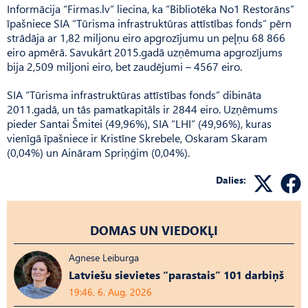
Informācija “Firmas.lv” liecina, ka “Bibliotēka No1 Restorāns”
īpašniece SIA “Tūrisma infrastruktūras attīstības fonds” pērn
strādāja ar 1,82 miljonu eiro apgrozījumu un peļņu 68 866
eiro apmērā. Savukārt 2015.gadā uzņēmuma apgrozījums
bija 2,509 miljoni eiro, bet zaudējumi – 4567 eiro.
SIA “Tūrisma infrastruktūras attīstības fonds” dibināta
2011.gadā, un tās pamatkapitāls ir 2844 eiro. Uzņēmums
pieder Santai Šmitei (49,96%), SIA “LHI” (49,96%), kuras
vienīgā īpašniece ir Kristīne Skrebele, Oskaram Skaram
(0,04%) un Aināram Spriņģim (0,04%).
Dalies:
DOMAS UN VIEDOKĻI
Agnese Leiburga
Latviešu sievietes “parastais” 101 darbiņš
19:46, 6. Aug, 2026