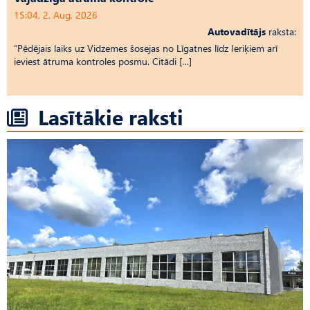
15:04, 2. Aug, 2026
Autovadītājs
raksta:
“Pēdējais laiks uz Vid­ze­mes šosejas no Līgatnes līdz Ieriķiem arī
ieviest ātruma kontroles posmu. Citādi […]
Lasītākie raksti