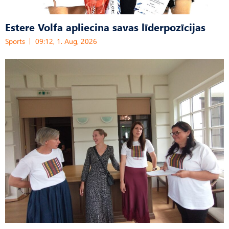
Estere Volfa apliecina savas līderpozīcijas
Sports
09:12, 1. Aug, 2026