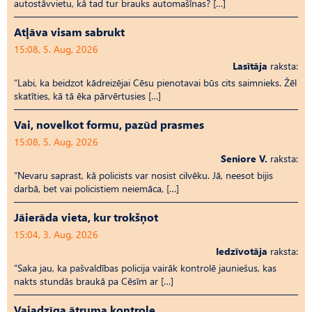
autostāvvietu, kā tad tur brauks automašīnas? […]
Atļāva visam sabrukt
15:08, 5. Aug, 2026
Lasītāja
raksta:
“Labi, ka beidzot kādreizējai Cēsu pienotavai būs cits saimnieks. Žēl
skatīties, kā tā ēka pārvērtusies […]
Vai, novelkot formu, pazūd prasmes
15:08, 5. Aug, 2026
Seniore V.
raksta:
“Nevaru saprast, kā policists var nosist cilvēku. Jā, neesot bijis
darbā, bet vai policistiem neiemāca, […]
Jāierāda vieta, kur trokšņot
15:04, 3. Aug, 2026
Iedzīvotāja
raksta:
“Saka jau, ka pašvaldības policija vairāk kontrolē jauniešus, kas
nakts stundās braukā pa Cēsīm ar […]
Vajadzīga ātruma kontrole