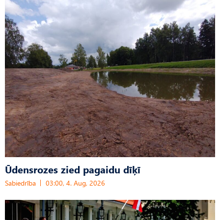
Ūdensrozes zied pagaidu dīķī
Sabiedrība
03:00, 4. Aug, 2026