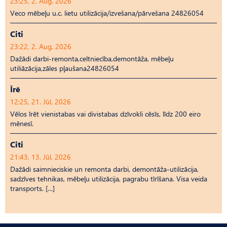
23:25, 2. Aug, 2026
Veco mēbeļu u.c. lietu utilizācija/izvešana/pārvešana 24826054
Citi
23:22, 2. Aug, 2026
Dažādi darbi-remonta,celtniecība,demontāža, mēbeļu
utiliāzācija,zāles pļaušana24826054
Īrē
12:25, 21. Jūl, 2026
Vēlos īrēt vienistabas vai divistabas dzīvokli cēsīs, līdz 200 eiro
mēnesī.
Citi
21:43, 13. Jūl, 2026
Dažādi saimnieciskie un remonta darbi, demontāža-utilizācija,
sadzīves tehnikas, mēbeļu utilizācija, pagrabu tīrīšana. Visa veida
transports. […]