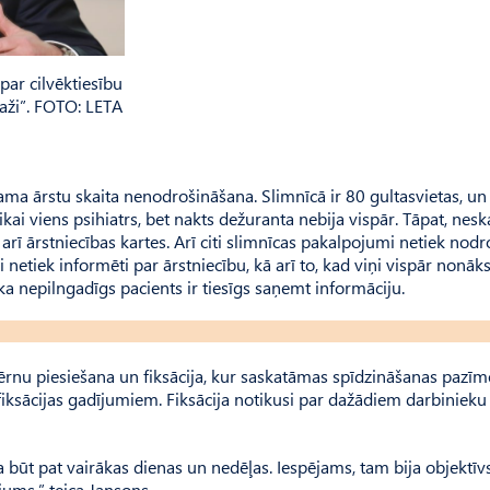
par cilvēktiesību
aži”. FOTO: LETA
ma ārstu skaita nenodrošināšana. Slimnīcā ir 80 gultasvietas, un
ikai viens psihiatrs, bet nakts dežuranta nebija vispār. Tāpat, nesk
rī ārstniecības kartes. Arī citi slimnīcas pakalpojumi netiek nodr
i netiek informēti par ārstniecību, kā arī to, kad viņi vispār nonāk
 ka nepilngadīgs pacients ir tiesīgs saņemt informāciju.
bērnu piesiešana un fiksācija, kur saskatāmas spīdzināšanas pazīm
m fiksācijas gadījumiem. Fiksācija notikusi par dažādiem darbinieku
ja būt pat vairākas dienas un nedēļas. Iespējams, tam bija objektīv
ums,” teica Jansons.