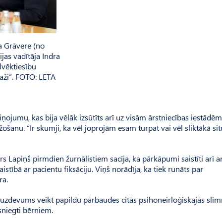
la Grāvere (no
ijas vadītāja Indra
lvēktiesību
aži”. FOTO: LETA
ņojumu, kas bija vēlāk izsūtīts arī uz visām ārstniecības iestādēm
šanu. “Ir skumji, ka vēl joprojām esam turpat vai vēl sliktākā situ
ars Lapiņš pirmdien žurnālistiem sacīja, ka pārkāpumi saistīti arī a
istībā ar pacientu fiksāciju. Viņš norādīja, ka tiek runāts par
ra.
s uzdevums veikt papildu pārbaudes citās psihoneirloģiskajās slim
sniegti bērniem.