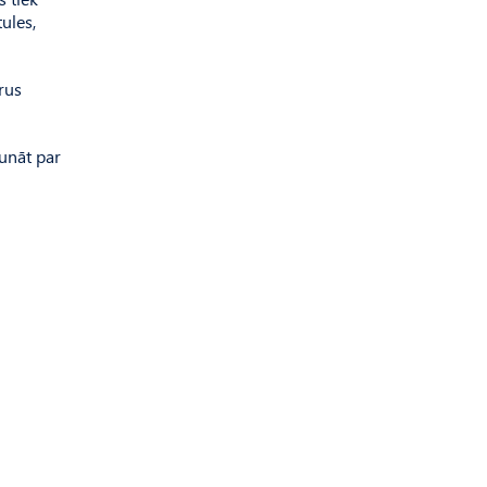
ules,
rus
runāt par