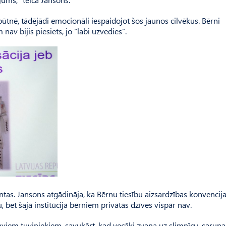
ūtnē, tādējādi emocionāli iespaidojot šos jaunos cilvēkus. Bērni
nav bijis piesiets, jo “labi uzvedies”.
tas. Jansons atgādināja, ka Bērnu tiesību aizsardzības konvencija
bet šajā institūcijā bērniem privātās dzīves vispār nav.
aviem tuviniekiem, savukārt, kad vecāki zvana uz slimnīcu, saruna