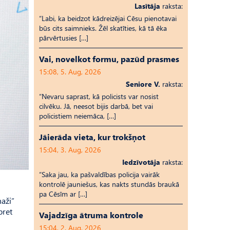
Lasītāja
raksta:
“Labi, ka beidzot kādreizējai Cēsu pienotavai
būs cits saimnieks. Žēl skatīties, kā tā ēka
pārvērtusies […]
Vai, novelkot formu, pazūd prasmes
15:08, 5. Aug, 2026
Seniore V.
raksta:
“Nevaru saprast, kā policists var nosist
cilvēku. Jā, neesot bijis darbā, bet vai
policistiem neiemāca, […]
Jāierāda vieta, kur trokšņot
15:04, 3. Aug, 2026
Iedzīvotāja
raksta:
“Saka jau, ka pašvaldības policija vairāk
kontrolē jauniešus, kas nakts stundās braukā
pa Cēsīm ar […]
naži”
pret
Vajadzīga ātruma kontrole
15:04, 2. Aug, 2026