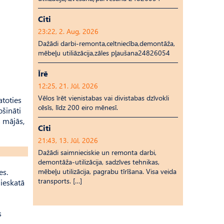
Citi
23:22, 2. Aug, 2026
Dažādi darbi-remonta,celtniecība,demontāža,
mēbeļu utiliāzācija,zāles pļaušana24826054
Īrē
12:25, 21. Jūl, 2026
Vēlos īrēt vienistabas vai divistabas dzīvokli
atoties
cēsīs, līdz 200 eiro mēnesī.
ošināti
s mājās,
Citi
21:43, 13. Jūl, 2026
Dažādi saimnieciskie un remonta darbi,
demontāža-utilizācija, sadzīves tehnikas,
es.
mēbeļu utilizācija, pagrabu tīrīšana. Visa veida
transports. […]
 ieskatā
s