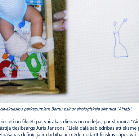
 cilvēktiesību pārkāpumiem Bērnu psihoneiroloģiskajā slimnīcā "Ainaži".
iesieti un fiksēti pat vairākas dienas un nedēļas, par slimnīcā “Ai
īja tiesībsargs Juris Jansons. “Lielā daļā sabiedrības attieksme 
ināšanas definīcija ir darbība ar mērķi nodarīt fiziskas sāpes vai