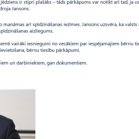
dziens ir stipri plašāks – tāds pārkāpums var notikt arī tad, ja va
idroja Jansons.
r to manāmas arī spīdzināšanas iezīmes. Jansons uzsvēra, ka valst
 spīdzināšanas aizliegums.
aņemti vairāki iesniegumi no vecākiem par iespējamajiem bērnu ti
evietošana, bērnu tiesību pārkāpumi.
rniem un darbiniekiem, gan dokumentiem.