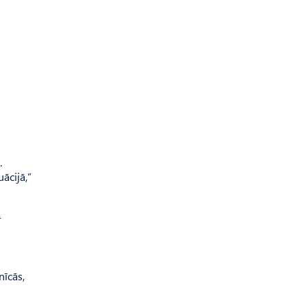
.
ācijā,”
r
nīcās,