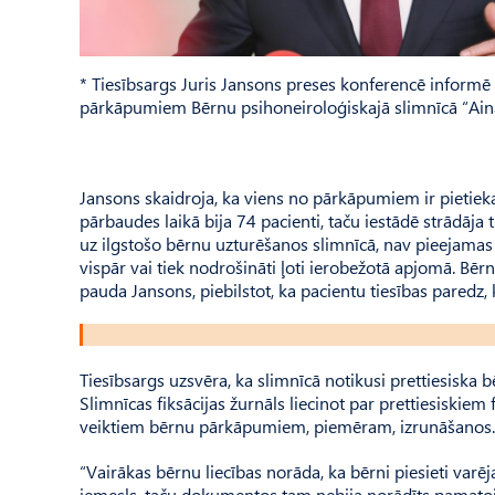
* Tiesībsargs Juris Jansons preses konferencē informē 
pārkāpumiem Bērnu psihoneiroloģiskajā slimnīcā “Ain
Jansons skaidroja, ka viens no pārkāpumiem ir pietieka
pārbaudes laikā bija 74 pacienti, taču iestādē strādāja t
uz ilgstošo bērnu uzturēšanos slimnīcā, nav pieejamas a
vispār vai tiek nodrošināti ļoti ierobežotā apjomā. Bērn
pauda Jansons, piebilstot, ka pacientu tiesības paredz,
Tiesībsargs uzsvēra, ka slimnīcā notikusi prettiesiska 
Slimnīcas fiksācijas žurnāls liecinot par prettiesiskie
veiktiem bērnu pārkāpumiem, piemēram, izrunāšanos.
“Vairākas bērnu liecības norāda, ka bērni piesieti varē
iemesls, taču dokumentos tam nebija norādīts pamatoj