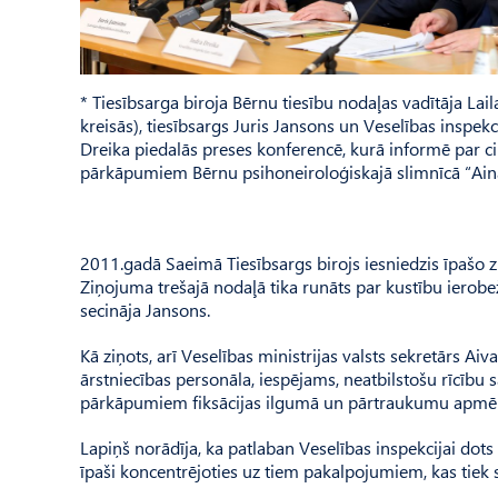
* Tiesībsarga biroja Bērnu tiesību nodaļas vadītāja Lai
kreisās), tiesībsargs Juris Jansons un Veselības inspekc
Dreika piedalās preses konferencē, kurā informē par ci
pārkāpumiem Bērnu psihoneiroloģiskajā slimnīcā “Ain
2011.gadā Saeimā Tiesībsargs birojs iesniedzis īpašo zi
Ziņojuma trešajā nodaļā tika runāts par kustību ierobežo
secināja Jansons.
Kā ziņots, arī Veselības ministrijas valsts sekretārs Aiv
ārstniecības personāla, iespējams, neatbilstošu rīcību sa
pārkāpumiem fiksācijas ilgumā un pārtraukumu apmē
Lapiņš norādīja, ka patlaban Veselības inspekcijai dot
īpaši koncentrējoties uz tiem pakalpojumiem, kas tiek 