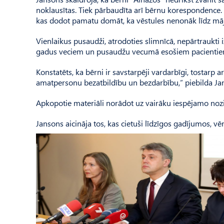
noklausītas. Tiek pārbaudīta arī bērnu korespondence.
kas dodot pamatu domāt, ka vēstules nenonāk līdz mā
Vienlaikus pusaudži, atrodoties slimnīcā, nepārtraukti 
gadus veciem un pusaudžu vecumā esošiem pacientiem
Konstatēts, ka bērni ir savstarpēji vardarbīgi, tostarp 
amatpersonu bezatbildību un bezdarbību,” piebilda Ja
Apkopotie materiāli norādot uz vairāku iespējamo noz
Jansons aicināja tos, kas cietuši līdzīgos gadījumos, vēr