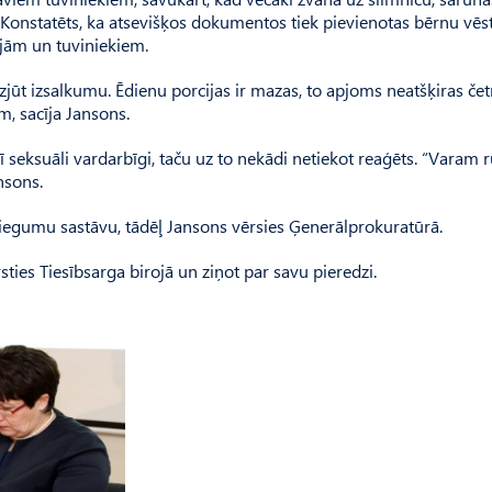
 Konstatēts, ka atsevišķos dokumentos tiek pievienotas bērnu vēst
jām un tuviniekiem.
izjūt izsalkumu. Ēdienu porcijas ir mazas, to apjoms neatšķiras čet
, sacīja Jansons.
arī seksuāli vardarbīgi, taču uz to nekādi netiekot reaģēts. “Varam 
nsons.
iegumu sastāvu, tādēļ Jansons vērsies Ģenerālprokuratūrā.
sties Tiesībsarga birojā un ziņot par savu pieredzi.