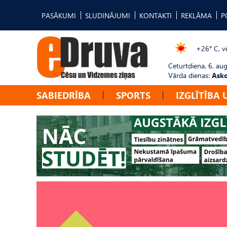
PASĀKUMI
SLUDINĀJUMI
KONTAKTI
REKLĀMA
P
+26° C, vē
Ceturtdiena, 6. au
Vārda dienas:
Asko
SABIEDRĪBA
SPORTS
IZGLĪTĪBA 