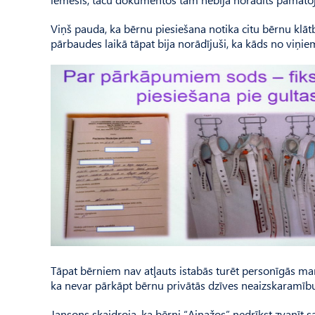
Viņš pauda, ka bērnu piesiešana notika citu bērnu klātb
pārbaudes laikā tāpat bija norādījuši, ka kāds no viņiem 
Tāpat bērniem nav atļauts istabās turēt personīgās man
ka nevar pārkāpt bērnu privātās dzīves neaizskaramību, 
Jansons skaidroja, ka bērni “Ainažos” nedrīkst zvanīt s