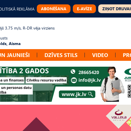
ABONĒŠANA
E-AVĪZE
ZIŅOT DRUVAI
OLITISKĀ REKLĀMA
jš 3.75 m/s, R-DR vēja virziens
gusts
lds, Aisma
UN JAUNIEŠI
DZĪVES STILS
VIDEO
PR