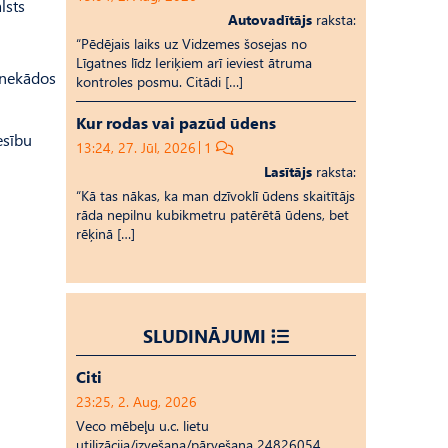
lsts
Autovadītājs
raksta:
“Pēdējais laiks uz Vid­ze­mes šosejas no
Līgatnes līdz Ieriķiem arī ieviest ātruma
s nekādos
kontroles posmu. Citādi […]
Kur rodas vai pazūd ūdens
esību
13:24, 27. Jūl, 2026
1
Lasītājs
raksta:
“Kā tas nākas, ka man dzīvoklī ūdens skaitītājs
rāda nepilnu kubikmetru patērētā ūdens, bet
rēķinā […]
SLUDINĀJUMI
Citi
23:25, 2. Aug, 2026
Veco mēbeļu u.c. lietu
utilizācija/izvešana/pārvešana 24826054