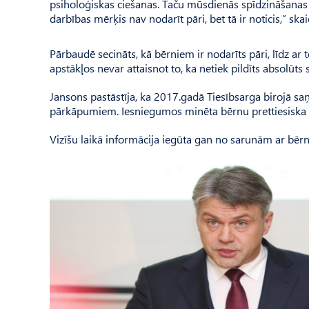
psiholoģiskas ciešanas. Taču mūsdienās spīdzināšanas jē
darbības mērķis nav nodarīt pāri, bet tā ir noticis,” ska
Pārbaudē secināts, kā bērniem ir nodarīts pāri, līdz a
apstākļos nevar attaisnot to, ka netiek pildīts absolūts
Jansons pastāstīja, ka 2017.gadā Tiesībsarga birojā s
pārkāpumiem. Iesniegumos minēta bērnu prettiesiska i
Vizīšu laikā informācija iegūta gan no sarunām ar bē