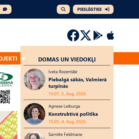
PIESLĒGTIES
OJEKTI
DOMAS UN VIEDOKĻI
Iveta Rozentāle
Piebalgā sākās, Valmierā
turpinās
15:07, 5. Aug, 2026
Agnese Leiburga
Konstruktīvā politika
15:05, 4. Aug, 2026
Sarmīte Feldmane