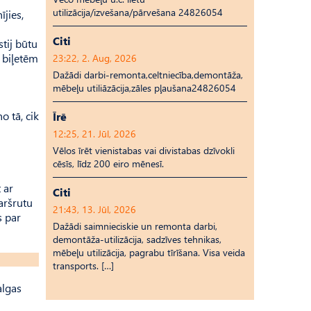
utilizācija/izvešana/pārvešana 24826054
ījies,
m
Citi
tij būtu
o biļetēm
23:22, 2. Aug, 2026
Dažādi darbi-remonta,celtniecība,demontāža,
mēbeļu utiliāzācija,zāles pļaušana24826054
o tā, cik
Īrē
12:25, 21. Jūl, 2026
Vēlos īrēt vienistabas vai divistabas dzīvokli
cēsīs, līdz 200 eiro mēnesī.
u
 ar
Citi
aršrutu
21:43, 13. Jūl, 2026
s par
Dažādi saimnieciskie un remonta darbi,
demontāža-utilizācija, sadzīves tehnikas,
mēbeļu utilizācija, pagrabu tīrīšana. Visa veida
transports. […]
algas