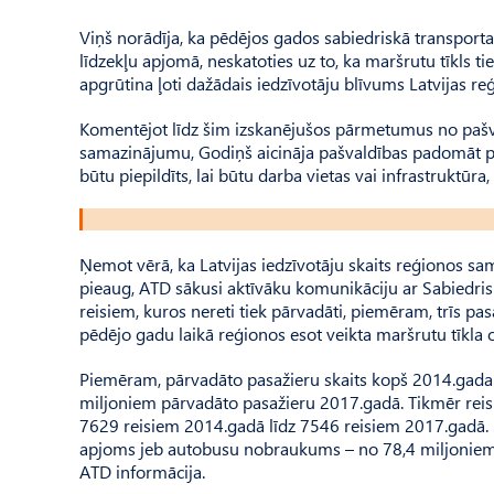
Viņš norādīja, ka pēdējos gados sabiedriskā transporta
līdzekļu apjomā, neskatoties uz to, ka maršrutu tīkls t
apgrūtina ļoti dažādais iedzīvotāju blīvums Latvijas re
Komentējot līdz šim izskanējušos pārmetumus no pašv
samazinājumu, Godiņš aicināja pašvaldības padomāt par t
būtu piepildīts, lai būtu darba vietas vai infrastruktūra
Ņemot vērā, ka Latvijas iedzīvotāju skaits reģionos sam
pieaug, ATD sākusi aktīvāku komunikāciju ar Sabiedri
reisiem, kuros nereti tiek pārvadāti, piemēram, trīs pasa
pēdējo gadu laikā reģionos esot veikta maršrutu tīkla 
Piemēram, pārvadāto pasažieru skaits kopš 2014.gada 
miljoniem pārvadāto pasažieru 2017.gadā. Tikmēr rei
7629 reisiem 2014.gadā līdz 7546 reisiem 2017.gadā. 
apjoms jeb autobusu nobraukums – no 78,4 miljoniem 
ATD informācija.