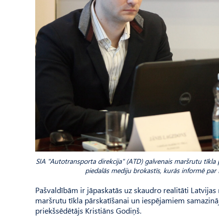
SIA "Autotransporta direkcija" (ATD) galvenais maršrutu tīkla
piedalās mediju brokastīs, kurās informē par
Pašvaldībām ir jāpaskatās uz skaudro realitāti Latvijas 
maršrutu tīkla pārskatīšanai un iespējamiem samazināj
priekšsēdētājs Kristiāns Godiņš.