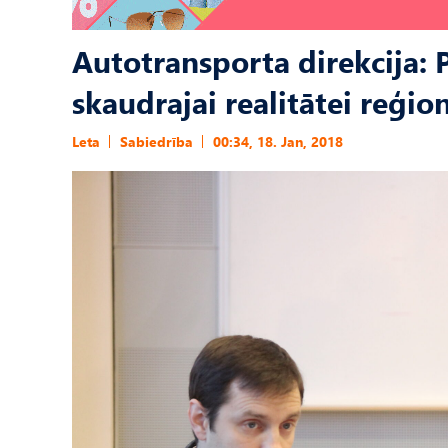
Autotransporta direkcija: 
skaudrajai realitātei reģio
Leta
Sabiedrība
00:34, 18. Jan, 2018