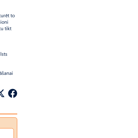
urēt to
ioni
u tikt
lsts
āšanai