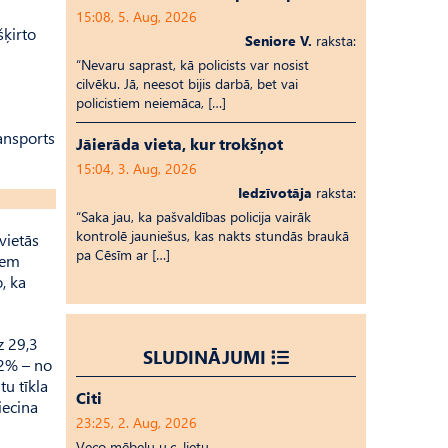
15:08, 5. Aug, 2026
šķirto
Seniore V.
raksta:
“Nevaru saprast, kā policists var nosist
cilvēku. Jā, neesot bijis darbā, bet vai
policistiem neiemāca, […]
ransports
Jāierāda vieta, kur trokšņot
15:04, 3. Aug, 2026
Iedzīvotāja
raksta:
“Saka jau, ka pašvaldības policija vairāk
kontrolē jauniešus, kas nakts stundās braukā
vietās
pa Cēsīm ar […]
iem
o, ka
z 29,3
SLUDINĀJUMI
,2% – no
u tīkla
Citi
iecina
23:25, 2. Aug, 2026
Veco mēbeļu u.c. lietu