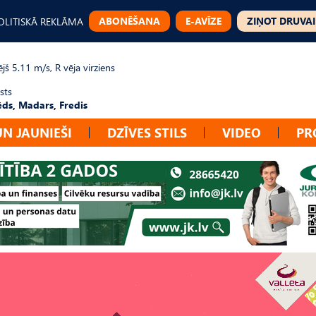
ABONĒŠANA
E-AVĪZE
ZIŅOT DRUVAI
OLITISKĀ REKLĀMA
jš 5.11 m/s, R vēja virziens
sts
ēds, Madars, Fredis
UN JAUNIEŠI
DZĪVES STILS
VIDEO
PR