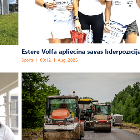
Estere Volfa apliecina savas līderpozīcij
Sports
09:12, 1. Aug, 2026