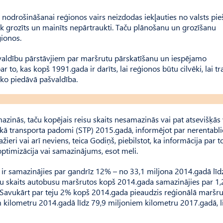
 nodrošināšanai reģionos vairs neizdodas iekļauties no valsts pie
iek grozīts un mainīts nepārtraukti. Taču plānošanu un grozīšanu
ģionos.
aldību pārstāvjiem par maršrutu pārskatīšanu un iespējamo
o, kas kopš 1991.gada ir darīts, lai reģionos būtu cilvēki, lai t
, ko piedāvā pašvaldība.
azinās, taču kopējais reisu skaits nesamazinās vai pat atsevišķās 
skā transporta padomi (STP) 2015.gadā, informējot par nerentabl
žieri vai arī neviens, teica Godiņš, piebilstot, ka informācija par t
optimizācija vai samazinājums, esot meli.
ir samazinājies par gandrīz 12% – no 33,1 miljona 2014.gadā līd
su skaits autobusu maršrutos kopš 2014.gada samazinājies par 1
Savukārt par teju 2% kopš 2014.gada pieaudzis reģionālā maršrut
kilometru 2014.gadā līdz 79,9 miljoniem kilometru 2017.gadā, l