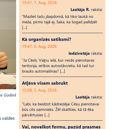
19:47, 7. Aug, 2026
Lasītāja R.
raksta:
“Mazliet taču jāapdomā, kā tiksi laukā no
meža, pirms tajā ej. Saka, ka šogad palīdzēt
[…]
Kā organizēs satiksmi?
19:47, 6. Aug, 2026
Iedzīvotāja
raksta:
“Ja Cēsīs, Vaļņu ielā, kur vecās pienotavas
teritorija, ierīkos autostāvvietu, kā tad tur
brauks automašīnas? […]
Atļāva visam sabrukt
15:08, 5. Aug, 2026
āns Godiņš
Lasītāja
raksta:
“Labi, ka beidzot kādreizējai Cēsu pienotavai
būs cits saimnieks. Žēl skatīties, kā tā ēka
pārvērtusies […]
) valdes
Vai, novelkot formu, pazūd prasmes