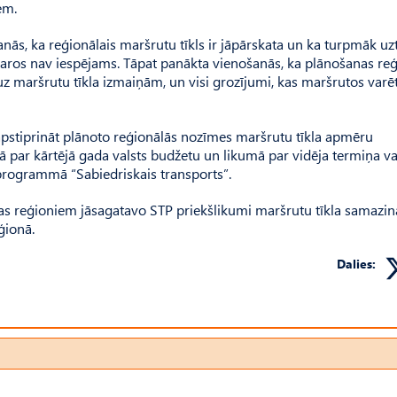
em.
nās, ka reģionālais maršrutu tīkls ir jāpārskata un ka turpmāk uzt
etvaros nav iespējams. Tāpat panākta vienošanās, ka plānošanas reģ
z maršrutu tīkla izmaiņām, un visi grozījumi, kas maršrutos varēt
apstiprināt plānoto reģionālās nozīmes maršrutu tīkla apmēru
par kārtējā gada valsts budžetu un likumā par vidēja termiņa va
programmā “Sabiedriskais transports”.
as reģioniem jāsagatavo STP priekšlikumi maršrutu tīkla samazin
ģionā.
Dalies: