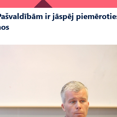
Pašvaldībām ir jāspēj piemērotie
nos