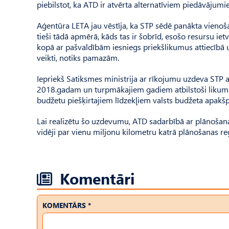
piebilstot, ka ATD ir atvērta alternatīviem piedāvājumi
Aģentūra LETA jau vēstīja, ka STP sēdē panākta vienoša
tieši tādā apmērā, kāds tas ir šobrīd, esošo resursu i
kopā ar pašvaldībām iesniegs priekšlikumus attiecībā u
veikti, notiks pamazām.
Iepriekš Satiksmes ministrija ar rīkojumu uzdeva STP 
2018.gadam un turpmākajiem gadiem atbilstoši likumā 
budžetu piešķirtajiem līdzekļiem valsts budžeta apakš
Lai realizētu šo uzdevumu, ATD sadarbībā ar plānošan
vidēji par vienu miljonu kilometru katrā plānošanas re
Komentāri
KOMENTĀRS *