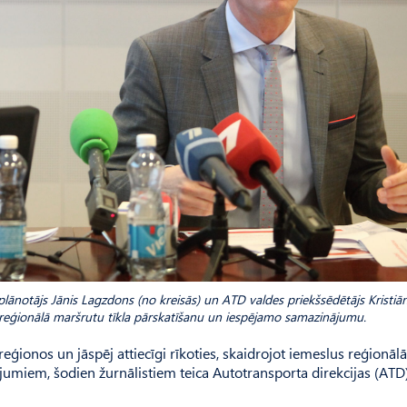
 plānotājs Jānis Lagzdons (no kreisās) un ATD valdes priekšsēdētājs Kristi
 reģionālā maršrutu tīkla pārskatīšanu un iespējamo samazinājumu.
reģionos un jāspēj attiecīgi rīkoties, skaidrojot iemeslus reģionālā
umiem, šodien žurnālistiem teica Autotransporta direkcijas (ATD