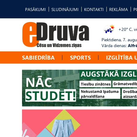
PASĀKUMI
SLUDINĀJUMI
KONTAKTI
REKLĀMA
P
+20° C, vē
Piektdiena, 7. augu
Vārda dienas:
Alfr
SABIEDRĪBA
SPORTS
IZGLĪTĪBA 