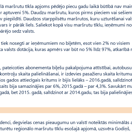
nālā maršrutu tīkla apjoms pēdējo piecu gadu laikā būtībā nav main
par aptuveni 5%. Daudzu maršrutu, kuros pirms pieciem vai sešie
v piepildīti. Daudzos starppilsētu maršrutos, kuru uzturēšanai vals
ars ir pārāk liels. Saliekot kopā visu maršrutu tīklu, ieņēmumi n
rējo sedz valsts.
umi tiek nosegti ar ieņēmumiem no biļetēm, esot vien 2% no visiem
 valsts dotācija, kuras apmērs var būt no 5% līdz 97%, atkarībā n
 pateicoties abonementa biļešu pakalpojuma attīstībai, autobusu
ntroļu skaita palielināšanai, ir izdevies pasažieru skaita kritum
gados attiecīgais kritums ir bijis lielāks – 2016.gadā, salīdzinot
aits bija samazinājies par 6%, 2015.gadā – par 4,3%. Savukārt m
adā, bet 2015. gadā, salīdzinot ar 2014.gadu, tas bija palielinājie
enci, degvielas cenas pieaugumu un valstī noteiktās minimālās 
uzturētu reģionālo maršrutu tīklu esošajā apjomā, uzsvēra Godiņš,