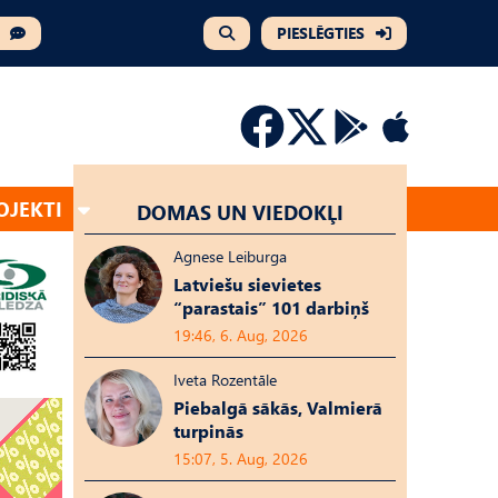
PIESLĒGTIES
OJEKTI
DOMAS UN VIEDOKĻI
Agnese Leiburga
Latviešu sievietes
“parastais” 101 darbiņš
19:46, 6. Aug, 2026
Iveta Rozentāle
Piebalgā sākās, Valmierā
turpinās
15:07, 5. Aug, 2026