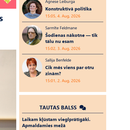
Agnese Leiburga
Konstruktīvā politika
s
15:05, 4. Aug, 2026
Sarmīte Feldmane
Šodienas nākotne — tik
tālu nu esam
15:02, 3. Aug, 2026
Sallija Benfelde
Cik mēs viens par otru
zinām?
15:01, 2. Aug, 2026
TAUTAS BALSS
Laikam kļūstam vieglprātīgāki.
Apmaldamies mežā