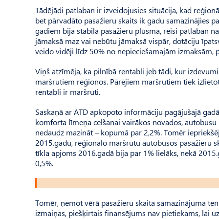
Tādējādi patlaban ir izveidojusies situācija, kad reģio
bet pārvadāto pasažieru skaits ik gadu samazinājies 
gadiem bija stabila pasažieru plūsma, reisi patlaban na
jāmaksā maz vai nebūtu jāmaksā vispār, dotāciju īpatsv
veido vidēji līdz 50% no nepieciešamajām izmaksām, pā
Viņš atzīmēja, ka pilnībā rentabli jeb tādi, kur izdev
maršrutiem reģionos. Pārējiem maršrutiem tiek izlietota
rentabli ir maršruti.
Saskaņā ar ATD apkopoto informāciju pagājušajā gadā,
komforta līmeņa celšanai vairākos novados, autobusu ko
nedaudz mazināt – kopumā par 2,2%. Tomēr iepriekšējos 
2015.gadu, reģionālo maršrutu autobusos pasažieru sk
tīkla apjoms 2016.gadā bija par 1% lielāks, nekā 2015.g
0,5%.
Tomēr, ņemot vērā pasažieru skaita samazinājuma tend
izmaiņas, piešķirtais finansējums nav pietiekams, lai 