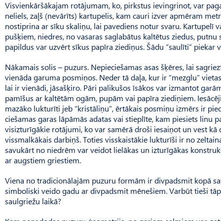
Visvienkāršākajam rotājumam, ko, pirkstus ievingrinot, var pag
neliels, zaļš (nevārīts) kartupelis, kam cauri izver apmēram met
nostiprina ar sīku skaliņu, lai pavediens notur svaru. Kartupelī 
pušķiem, niedres, no vasaras saglabātus kaltētus ziedus, putnu
papildus var uzvērt sīkus papīra ziediņus. Šādu “saulīti” piekar vie
Nākamais solis – puzurs. Nepieciešamas asas šķēres, lai sagriez
vienāda garuma posmiņos. Neder tā daļa, kur ir “mezglu” vieta
lai ir vienādi, jāsašķiro. Pāri palikušos īsākos var izmantot gar
pamīšus ar kaltētām ogām, pupām vai papīra ziediņiem. Iesācēj
mazāko lukturīti jeb “kristāliņu”, ērtākais posmiņu izmērs ir piec
ciešamas garas lāpāmās adatas vai stieplīte, kam piesiets linu
visizturīgākie rotājumi, ko var samērā droši iesaiņot un vest kā 
vissmalkākais darbiņš. Toties visskaistākie lukturīši ir no zeltai
savukārt no niedrēm var veidot lielākas un izturīgākas konstrukcij
ar augstiem griestiem.
Viena no tradicionālajām puzuru formām ir divpadsmit kopā savē
simboliski veido gadu ar divpadsmit mēnešiem. Varbūt tieši tā
saulgriežu laikā?