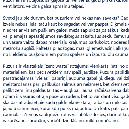
ventilators, veicina gaisa apmaiņu telpās.
Svētki jau pie durvīm, bet puzuriem vēl nekas nav savākts? Ga
izvēle nebūs liela, taču kaut ko sagādāt vēl var paspēt. Dīķmalā 
niedres ar visiem pušķiem galos, mežā saplūkt zaļos ašķus, kādu 
vai piemājas apstādījumos savdabīgus sakaltušus sēklu čemurus,
un vasarā vāktu dabas materiālu krājumus pārlūkojot, noderēs ķi
mežrožu auglīši, kaltētas pīlādžogas, mazi gliemežvāciņi, alkšņu č
no Lieldienu pušķojumiem putnu spalvas un izpūstu olu čaumal
Puzuris ir visīstākais “zero waste” rotājums, vienkāršs, lēts, n
materiāliem, kas pēc svētkiem nav īpaši jāutilizē. Puzura papild
pārstrādājamās “vielas”: papīriņi, auduma gabaliņi, diegu vai dzi
meistarošanas pāri palikušos salmus arī neizmest, bet Ziemsv
palikt zem linu galdauta. Tas – auglībai, jaunai ražai.Galvenā d
rotām ir vasaras otrajā pusē un rudenī, bet to var darīt visu gadu
skaidas atradīsiet pie kāda galdniekmeistara, raibas un mīkstas 
jājautā saimniecei, kurai kūtī pulks mājputnu. Un katrs pats pa
čaumalas. Ziemas saulgriežu rotas vislabāk izdosies, darinot kup
vakarēšanu, sarunām, varbūt dziedāšanu, mīklu minēšanu.