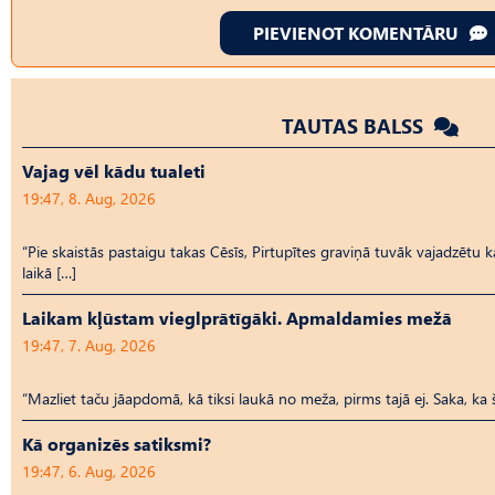
PIEVIENOT KOMENTĀRU
TAUTAS BALSS
Vajag vēl kādu tualeti
19:47, 8. Aug, 2026
“Pie skaistās pastaigu takas Cēsīs, Pirtupītes graviņā tuvāk vajadzētu kā
laikā […]
Laikam kļūstam vieglprātīgāki. Apmaldamies mežā
19:47, 7. Aug, 2026
“Mazliet taču jāapdomā, kā tiksi laukā no meža, pirms tajā ej. Saka, ka 
Kā organizēs satiksmi?
19:47, 6. Aug, 2026