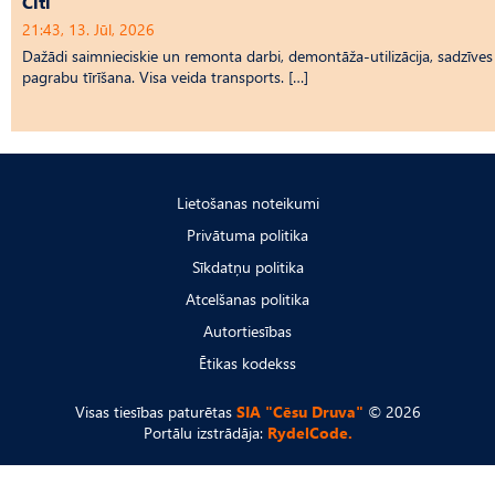
Citi
21:43, 13. Jūl, 2026
Dažādi saimnieciskie un remonta darbi, demontāža-utilizācija, sadzīves t
pagrabu tīrīšana. Visa veida transports. […]
Lietošanas noteikumi
Privātuma politika
Sīkdatņu politika
Atcelšanas politika
Autortiesības
Ētikas kodekss
Visas tiesības paturētas
SIA "Cēsu Druva"
© 2026
Portālu izstrādāja:
RydelCode.