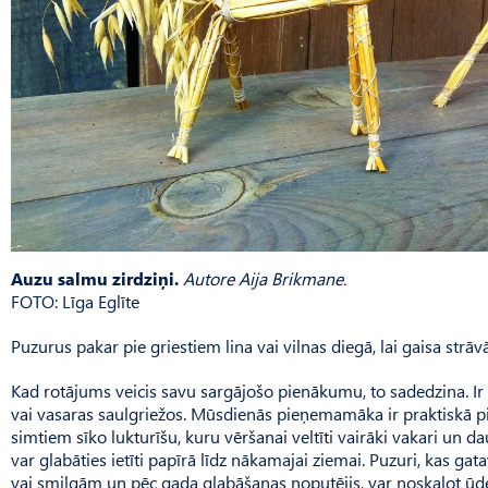
Auzu salmu zirdziņi.
Autore Aija Brikmane.
FOTO: Līga Eglīte
Puzurus pakar pie griestiem lina vai vilnas diegā, lai gaisa strāvās
Kad rotājums veicis savu sargājošo pienākumu, to sadedzina. Ir t
vai vasaras saulgriežos. Mūs­dienās pieņemamāka ir praktiskā piee
simtiem sīko lukturīšu, kuru vēršanai veltīti vairāki vakari un 
var glabāties ietīti papīrā līdz nākamajai ziemai. Puzuri, kas ga
vai smilgām un pēc gada glabāšanas noputējis, var noskalot ūden