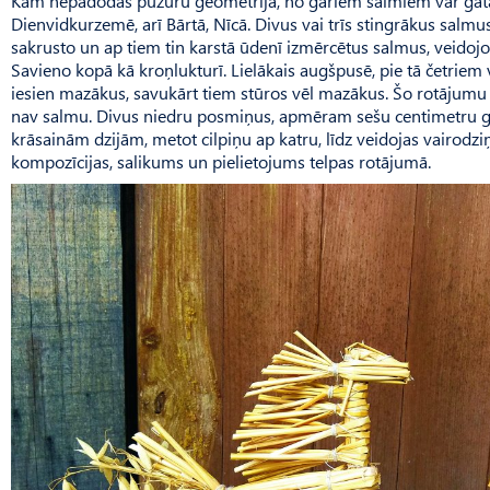
Kam nepadodas puzuru ģeometrija, no gariem salmiem var gatav
Dienvidkurzemē, arī Bārtā, Nīcā. Divus vai trīs stingrākus salm
sakrusto un ap tiem tin karstā ūdenī izmērcētus salmus, veidojo
Savieno kopā kā kroņlukturī. Lielākais augšpusē, pie tā četriem 
iesien mazākus, savukārt tiem stūros vēl mazākus. Šo rotājumu vi
nav salmu. Divus niedru posmiņus, apmēram sešu centimetru g
krāsainām dzijām, metot cilpiņu ap katru, līdz veidojas vairodziņ
kompozīcijas, salikums un pielietojums telpas rotājumā.