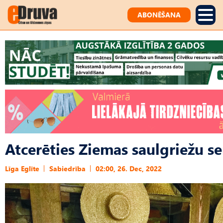
ABONĒŠANA
Atcerēties Ziemas saulgriežu se
Līga Eglīte
Sabiedrība
02:00, 26. Dec, 2022