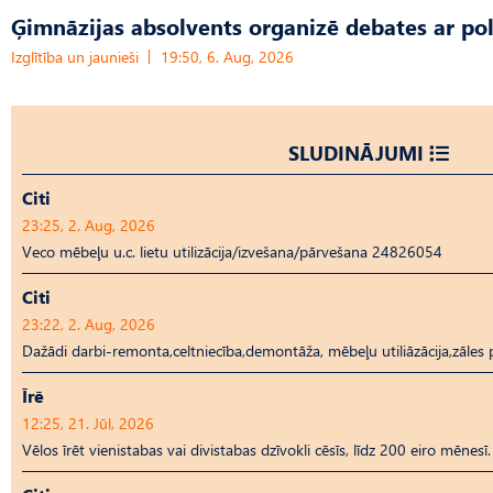
Ģimnāzijas absolvents organizē debates ar pol
Izglītība un jaunieši
19:50, 6. Aug, 2026
SLUDINĀJUMI
Citi
23:25, 2. Aug, 2026
Veco mēbeļu u.c. lietu utilizācija/izvešana/pārvešana 24826054
Citi
23:22, 2. Aug, 2026
Dažādi darbi-remonta,celtniecība,demontāža, mēbeļu utiliāzācija,zāl
Īrē
12:25, 21. Jūl, 2026
Vēlos īrēt vienistabas vai divistabas dzīvokli cēsīs, līdz 200 eiro mēnesī.