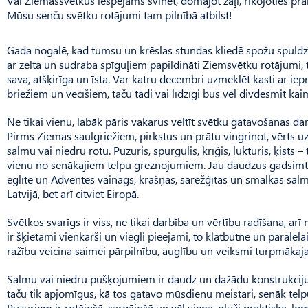
Vai Ziemassvētkus iespējams svinēt, domājot zaļi, rīkojoties pra
Mūsu senču svētku rotājumi tam pilnībā atbilst!
Gada nogalē, kad tumsu un krēslas stundas kliedē spožu spuldzīšu
ar zelta un sudraba spīguļiem papildināti Ziemsvētku rotājumi,
sava, atšķirīga un īsta. Var katru decembri uzmeklēt kasti ar i
briežiem un vecīšiem, taču tādi vai līdzīgi būs vēl divdesmit ka
Ne tikai vienu, labāk pāris vakarus veltīt svētku gatavošanas 
Pirms Ziemas saulgriežiem, pirkstus un prātu vingrinot, vērts u
salmu vai niedru rotu. Puzuris, spurgulis, krīģis, lukturis, ķists
vienu no senākajiem telpu greznojumiem. Jau daudzus gadsimt
eglīte un Adventes vainags, krāšņās, sarežģītās un smalkās salm
Latvijā, bet arī citviet Eiropā.
Svētkos svarīgs ir viss, ne tikai darbība un vērtību radīšana, arī 
ir šķietami vienkārši un viegli pieejami, to klātbūtne un paralēl
ražību veicina saimei pārpilnību, auglību un veiksmi turpmāka
Salmu vai niedru pušķojumiem ir daudz un dažādu konstrukciju, a
taču tik apjomīgus, kā tos gatavo mūsdienu meistari, senāk telpu
Puzu­riem ir rotājošā, sargājošā un vēl viena, gluži praktiska, loma