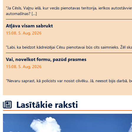
“Ja Cēsīs, Vaļņu ielā, kur vecās pienotavas teritorija, ierīkos autostāvvi
automašīnas? […]
Atļāva visam sabrukt
15:08, 5. Aug, 2026
“Labi, ka beidzot kādreizējai Cēsu pienotavai būs cits saimnieks. Žēl ska
Vai, novelkot formu, pazūd prasmes
15:08, 5. Aug, 2026
“Nevaru saprast, kā policists var nosist cilvēku. Jā, neesot bijis darbā, 
Lasītākie raksti