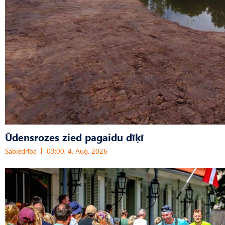
Ūdensrozes zied pagaidu dīķī
Sabiedrība
03:00, 4. Aug, 2026