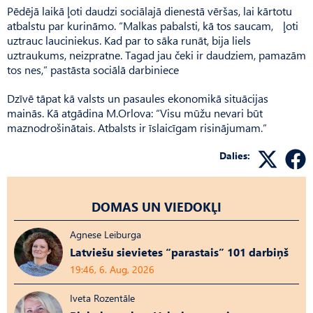
Pēdējā laikā ļoti daudzi sociālajā dienestā vēršas, lai kārtotu
atbalstu par kurināmo. “Malkas pabalsti, kā tos saucam, ļoti
uztrauc lauciniekus. Kad par to sāka runāt, bija liels
uztraukums, neizpratne. Tagad jau čeki ir daudziem, pamazām
tos nes,” pastāsta sociālā darbiniece
Dzīvē tāpat kā valsts un pasaules ekonomikā situācijas
mainās. Kā atgādina M.Orlova: “Visu mūžu nevari būt
maznodrošinātais. Atbalsts ir īslaicīgam risinājumam.”
Dalies:
DOMAS UN VIEDOKĻI
Agnese Leiburga
Latviešu sievietes “parastais” 101 darbiņš
19:46, 6. Aug, 2026
Iveta Rozentāle