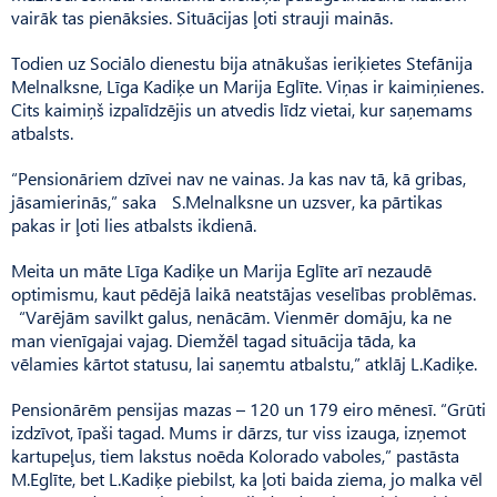
vairāk tas pienāksies. Situācijas ļoti strauji mainās.
Todien uz Sociālo dienestu bija atnākušas ieriķietes Stefānija
Melnalksne, Līga Kadiķe un Marija Eglīte. Viņas ir kaimiņienes.
Cits kaimiņš izpalīdzējis un atvedis līdz vietai, kur saņemams
atbalsts.
“Pensionāriem dzīvei nav ne vainas. Ja kas nav tā, kā gribas,
jāsamierinās,” saka S.Melnalksne un uzsver, ka pārtikas
pakas ir ļoti lies atbalsts ikdienā.
Meita un māte Līga Kadiķe un Marija Eglīte arī nezaudē
optimismu, kaut pēdējā laikā neatstājas veselības problēmas.
“Varējām savilkt galus, nenācām. Vienmēr domāju, ka ne
man vienīgajai vajag. Diemžēl tagad situācija tāda, ka
vēlamies kārtot statusu, lai saņemtu atbalstu,” atklāj L.Kadiķe.
Pensionārēm pensijas mazas – 120 un 179 eiro mēnesī. “Grūti
izdzīvot, īpaši tagad. Mums ir dārzs, tur viss izauga, izņemot
kartupeļus, tiem lakstus noēda Kolorado vaboles,” pastāsta
M.Eglīte, bet L.Kadiķe piebilst, ka ļoti baida ziema, jo malka vēl