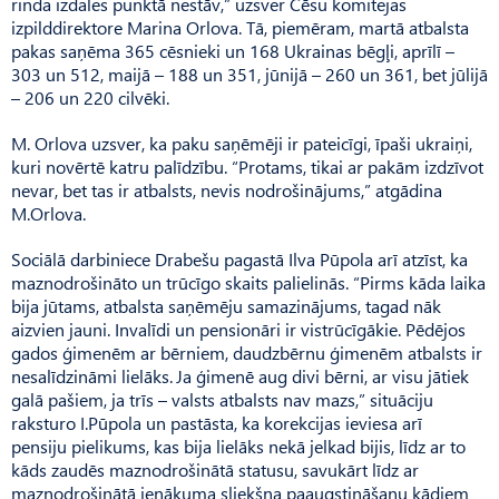
rinda izdales punktā nestāv,” uzsver Cēsu komitejas
izpilddirektore Marina Orlova. Tā, piemēram, martā atbalsta
pakas saņēma 365 cēsnieki un 168 Ukrainas bēgļi, aprīlī –
303 un 512, maijā – 188 un 351, jūnijā – 260 un 361, bet jūlijā
– 206 un 220 cilvēki.
M. Orlova uzsver, ka paku saņēmēji ir pateicīgi, īpaši ukraiņi,
kuri novērtē katru palīdzību. “Protams, tikai ar pakām izdzīvot
nevar, bet tas ir atbalsts, nevis nodrošinājums,” atgādina
M.Or­lova.
Sociālā darbiniece Drabešu pagastā Ilva Pūpola arī atzīst, ka
maznodrošināto un trūcīgo skaits palielinās. “Pirms kāda laika
bija jūtams, atbalsta saņēmēju samazinājums, tagad nāk
aizvien jauni. Invalīdi un pensionāri ir vistrūcīgākie. Pēdējos
gados ģimenēm ar bērniem, daudzbērnu ģimenēm atbalsts ir
nesalīdzināmi lielāks. Ja ģimenē aug divi bērni, ar visu jātiek
galā pašiem, ja trīs – valsts atbalsts nav mazs,” situāciju
raksturo I.Pūpola un pastāsta, ka korekcijas ieviesa arī
pensiju pielikums, kas bija lielāks nekā jelkad bijis, līdz ar to
kāds zaudēs maznodrošinātā statusu, savukārt līdz ar
maznodrošinātā ienākuma sliekšņa paaugstināšanu kādiem