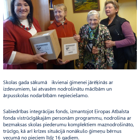
Skolas gada sākumā ikvienai ģimenei jārēķinās ar
izdevumiem, lai atvasēm nodrošinātu mācībām un
ārpusskolas nodarbībām nepieciešamo.
Sabiedrības integrācijas fonds, izmantojot Eiropas At­balsta
fonda vistrūcīgākajām personām programmu, nodrošina ar
bezmaksas skolas piederumu komplektiem maznodrošināto,
trūcīgo, kā arī krīzes situācijā nonākušo ģimeņu bērnus
vecumā no pieciem līdz 16 gadiem.