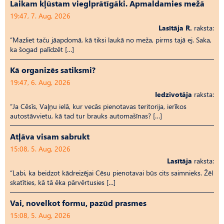
Laikam kļūstam vieglprātīgāki. Apmaldamies mežā
19:47, 7. Aug, 2026
Lasītāja R.
raksta:
“Mazliet taču jāapdomā, kā tiksi laukā no meža, pirms tajā ej. Saka,
ka šogad palīdzēt […]
Kā organizēs satiksmi?
19:47, 6. Aug, 2026
Iedzīvotāja
raksta:
“Ja Cēsīs, Vaļņu ielā, kur vecās pienotavas teritorija, ierīkos
autostāvvietu, kā tad tur brauks automašīnas? […]
Atļāva visam sabrukt
15:08, 5. Aug, 2026
Lasītāja
raksta:
“Labi, ka beidzot kādreizējai Cēsu pienotavai būs cits saimnieks. Žēl
skatīties, kā tā ēka pārvērtusies […]
Vai, novelkot formu, pazūd prasmes
15:08, 5. Aug, 2026