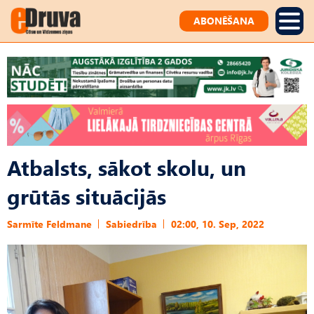
ABONĒŠANA
Atbalsts, sākot skolu, un
grūtās situācijās
Sarmīte Feldmane
Sabiedrība
02:00, 10. Sep, 2022