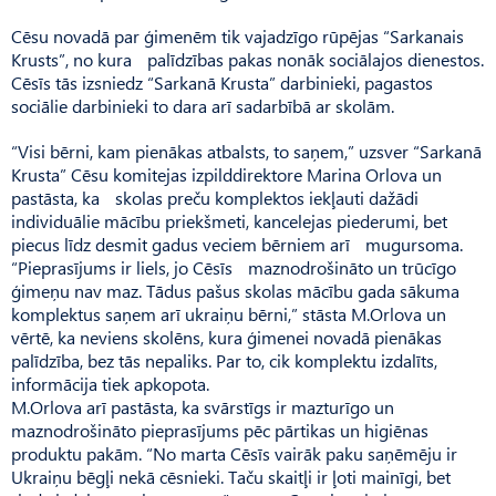
Cēsu novadā par ģimenēm tik vajadzīgo rūpējas “Sarkanais
Krusts”, no kura palīdzības pakas nonāk sociālajos dienestos.
Cēsīs tās izsniedz “Sarkanā Krusta” darbinieki, pagastos
sociālie darbinieki to dara arī sadarbībā ar skolām.
“Visi bērni, kam pienākas atbalsts, to saņem,” uzsver “Sarkanā
Krusta” Cēsu komitejas izpilddirektore Marina Orlova un
pastāsta, ka skolas preču komplektos iekļauti dažādi
individu­ālie mācību priekšmeti, kancelejas piederumi, bet
piecus līdz desmit gadus veciem bērniem arī mugursoma.
“Pieprasījums ir liels, jo Cēsīs maznodrošināto un trūcīgo
ģimeņu nav maz. Tādus pašus skolas mācību gada sākuma
komplektus saņem arī ukraiņu bērni,” stāsta M.Orlova un
vērtē, ka neviens skolēns, kura ģimenei novadā pienākas
palīdzība, bez tās nepaliks. Par to, cik komplektu izdalīts,
informācija tiek apkopota.
M.Orlova arī pastāsta, ka svārstīgs ir mazturīgo un
maznodrošināto pieprasījums pēc pārtikas un higiēnas
produktu pakām. “No marta Cēsīs vairāk paku saņēmēju ir
Ukraiņu bēgļi nekā cēsnieki. Taču skaitļi ir ļoti mainīgi, bet