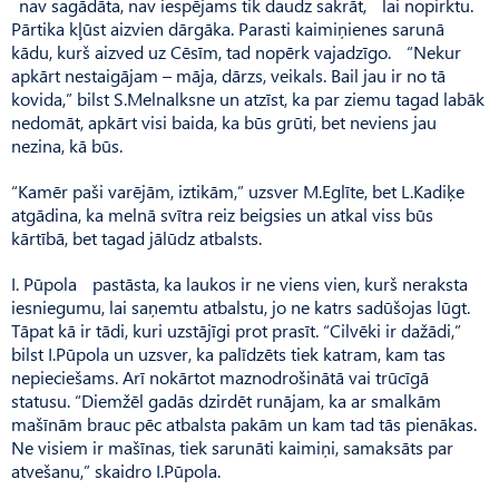
nav sagādāta, nav iespējams tik daudz sakrāt, lai nopirktu.
Pārtika kļūst aizvien dārgāka. Parasti kaimiņienes sarunā
kādu, kurš aizved uz Cēsīm, tad nopērk vajadzīgo. “Nekur
apkārt nestaigājam – māja, dārzs, veikals. Bail jau ir no tā
kovida,” bilst S.Melnalksne un atzīst, ka par ziemu tagad labāk
nedomāt, apkārt visi baida, ka būs grūti, bet neviens jau
nezina, kā būs.
“Kamēr paši varējām, iztikām,” uzsver M.Eglīte, bet L.Kadiķe
atgādina, ka melnā svītra reiz beigsies un atkal viss būs
kārtībā, bet tagad jālūdz atbalsts.
I. Pūpola pastāsta, ka laukos ir ne viens vien, kurš neraksta
iesniegumu, lai saņemtu atbalstu, jo ne katrs sadūšojas lūgt.
Tāpat kā ir tādi, kuri uzstājīgi prot prasīt. “Cilvēki ir dažādi,”
bilst I.Pūpola un uzsver, ka palīdzēts tiek katram, kam tas
nepieciešams. Arī nokārtot maznodrošinātā vai trūcīgā
statusu. “Diemžēl gadās dzirdēt runājam, ka ar smalkām
mašīnām brauc pēc atbalsta pakām un kam tad tās pienākas.
Ne visiem ir mašīnas, tiek sarunāti kaimiņi, samaksāts par
atvešanu,” skaidro I.Pūpola.