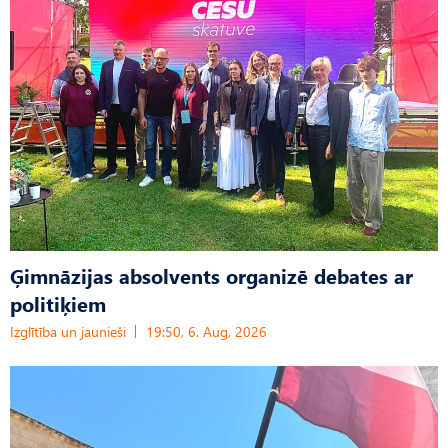
Ģimnāzijas absolvents organizē debates ar
politiķiem
Izglītība un jaunieši
19:50, 6. Aug, 2026