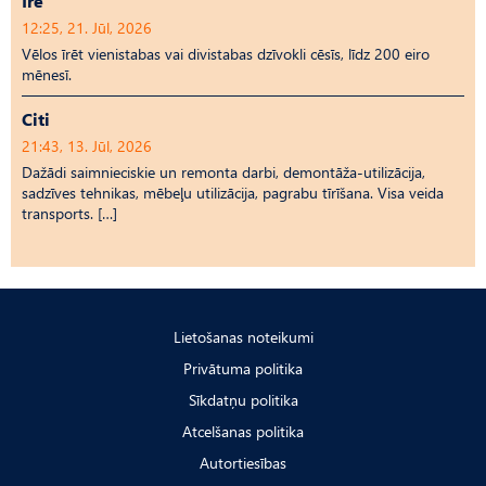
Īrē
12:25, 21. Jūl, 2026
Vēlos īrēt vienistabas vai divistabas dzīvokli cēsīs, līdz 200 eiro
mēnesī.
Citi
21:43, 13. Jūl, 2026
Dažādi saimnieciskie un remonta darbi, demontāža-utilizācija,
sadzīves tehnikas, mēbeļu utilizācija, pagrabu tīrīšana. Visa veida
transports. […]
Lietošanas noteikumi
Privātuma politika
Sīkdatņu politika
Atcelšanas politika
Autortiesības