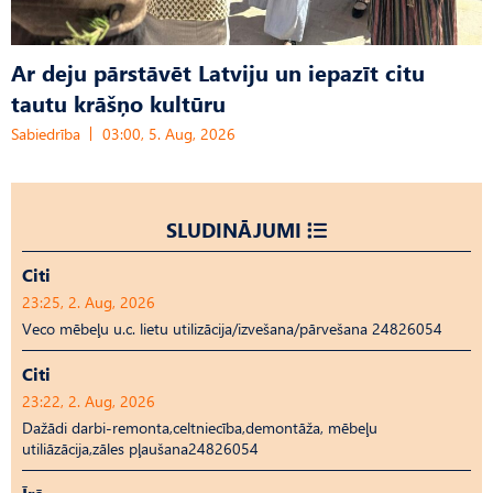
Ar deju pārstāvēt Latviju un iepazīt citu
tautu krāšņo kultūru
Sabiedrība
03:00, 5. Aug, 2026
SLUDINĀJUMI
Citi
23:25, 2. Aug, 2026
Veco mēbeļu u.c. lietu utilizācija/izvešana/pārvešana 24826054
Citi
23:22, 2. Aug, 2026
Dažādi darbi-remonta,celtniecība,demontāža, mēbeļu
utiliāzācija,zāles pļaušana24826054