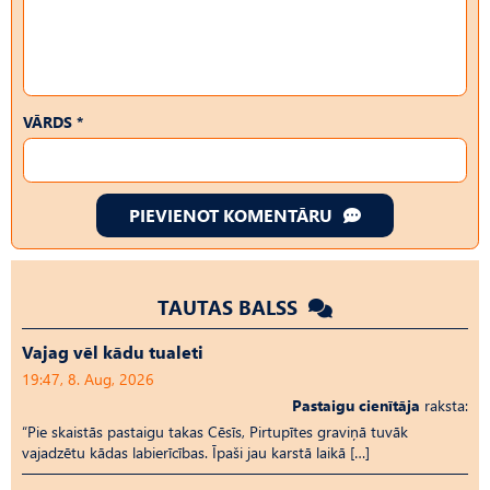
VĀRDS *
PIEVIENOT KOMENTĀRU
TAUTAS BALSS
Vajag vēl kādu tualeti
19:47, 8. Aug, 2026
Pastaigu cienītāja
raksta:
“Pie skaistās pastaigu takas Cēsīs, Pirtupītes graviņā tuvāk
vajadzētu kādas labierīcības. Īpaši jau karstā laikā […]