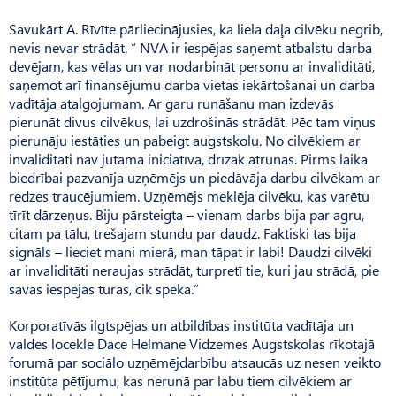
Savukārt A. Rīvīte pārliecinājusies, ka liela daļa cilvēku negrib,
nevis nevar strādāt. “ NVA ir iespējas saņemt atbalstu darba
devējam, kas vēlas un var nodarbināt personu ar invaliditāti,
saņemot arī finansējumu darba vietas iekārtošanai un darba
vadītāja atalgojumam. Ar garu runāšanu man izdevās
pierunāt divus cilvēkus, lai uzdrošinās strādāt. Pēc tam viņus
pierunāju iestāties un pabeigt augstskolu. No cilvēkiem ar
invaliditāti nav jūtama iniciatīva, drīzāk atrunas. Pirms laika
biedrībai pazvanīja uzņēmējs un piedāvāja darbu cilvēkam ar
redzes traucējumiem. Uzņēmējs meklēja cilvēku, kas varētu
tīrīt dārzeņus. Biju pārsteigta – vienam darbs bija par agru,
citam pa tālu, trešajam stundu par daudz. Faktiski tas bija
signāls – lieciet mani mierā, man tāpat ir labi! Daudzi cilvēki
ar invaliditāti neraujas strādāt, turpretī tie, kuri jau strādā, pie
savas iespējas turas, cik spēka.”
Korporatīvās ilgtspējas un atbildības institūta vadītāja un
valdes locekle Dace Helmane Vidzemes Augstskolas rīkotajā
forumā par sociālo uzņēmējdarbību atsaucās uz nesen veikto
institūta pētījumu, kas nerunā par labu tiem cilvēkiem ar