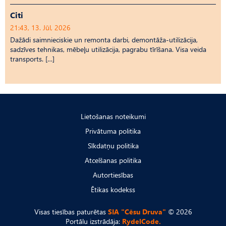
Citi
21:43, 13. Jūl, 2026
Dažādi saimnieciskie un remonta darbi, demontāža-utilizācija,
sadzīves tehnikas, mēbeļu utilizācija, pagrabu tīrīšana. Visa veida
transports. […]
Lietošanas noteikumi
Privātuma politika
Sīkdatņu politika
Atcelšanas politika
Autortiesības
Ētikas kodekss
Visas tiesības paturētas
SIA "Cēsu Druva"
© 2026
Portālu izstrādāja:
RydelCode.