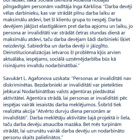
pilngadīgām personām vadītāja Inga Kārkliņa: “Darba devēji
vēlas dar­binieku, kas var strādāt pilnu darba laiku ar
maksimālu atdevi, bet šī klientu grupa to nespēj. Darba
devējiem jākļūst elastīgākiem pret darba apjomu un laiku, jo
persona ar invaliditāti var strādāt četras stundas dienā ar
maksimālu atdevi, taču darba devējam šādi darbinieki šķiet
neizdevīgi. Sabiedrība un darba devēji ir jāizglīto.
Deinstitucionalizācijas ietvaros šī problēma kļūs arvien
aktuālāka, iespējams, sociālā uzņēmējdarbība būs kā
risinājums invalīdu nodarbinātībai.”
Savukārt L. Agafonova uzskata: “Personas ar invaliditāti nav
diskriminētas. Bezdarbnieki ar invaliditāti var pieteikties
jebkurai Nodarbinātības valsts aģentūras piedāvātai
aktivitātei. Aģentūra strādā, lai personas ar invaliditāti pēc
iespējas vairāk iesaistās darba meklējumos. Šobrīd tiek
realizēta akcija “Atvērto durvju diena personām ar
invaliditāti”. Darba mek­lētāju aktivitāte šajā projektā ir liela,
taču darba devēju atsaucība mazāka. Bet mēs turpinām
strādāt, lai uzrunātu vairāk darba devēju un nodarbināto
personu skaits palielinātos.”