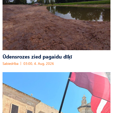
Ūdensrozes zied pagaidu dīķī
Sabiedrība
03:00, 4. Aug, 2026