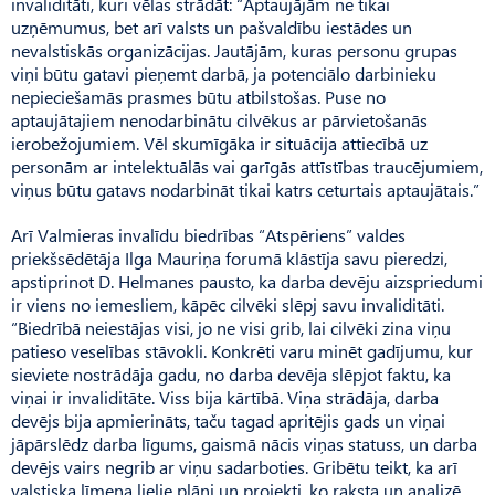
invaliditāti, kuri vēlas strādāt: “Aptaujājām ne tikai
uzņēmumus, bet arī valsts un paš­val­­dību iestādes un
nevalstiskās organizācijas. Jautājām, kuras per­sonu grupas
viņi būtu gatavi pie­ņemt darbā, ja potenciālo darbinieku
nepieciešamās prasmes būtu atbilstošas. Puse no
aptaujātajiem nenodarbinātu cilvēkus ar pārvietošanās
ierobežojumiem. Vēl skumīgāka ir situācija attiecībā uz
personām ar intelektuālās vai garīgās attīstības traucējumiem,
viņus būtu gatavs nodarbināt tikai katrs ceturtais aptaujātais.”
Arī Valmieras invalīdu biedrības “Atspēriens” valdes
priekšsēdētāja Ilga Mauriņa forumā klāstīja savu pieredzi,
apstiprinot D. Helmanes pausto, ka darba devēju aizspriedumi
ir viens no iemesliem, kāpēc cilvēki slēpj savu invaliditāti.
“Biedrībā neiestājas visi, jo ne visi grib, lai cilvēki zina viņu
patieso veselības stāvokli. Konkrēti varu minēt gadījumu, kur
sieviete nostrādāja gadu, no darba devēja slēpjot faktu, ka
viņai ir invaliditāte. Viss bija kārtībā. Viņa strādāja, darba
devējs bija apmierināts, taču tagad apritējis gads un viņai
jāpārslēdz darba līgums, gaismā nācis viņas statuss, un darba
devējs vairs negrib ar viņu sadarboties. Gribētu teikt, ka arī
valstiska līmeņa lielie plāni un projekti, ko raksta un analizē,