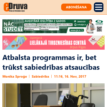
ABONĒŠANA
Atbalsta programmas ir, bet
trūkst sabiedrības atsaucības
Monika Sproģe
Sabiedrība
11:16, 16. Nov, 2017