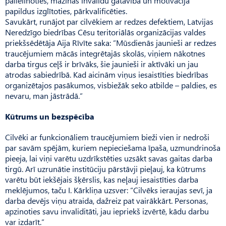
palielinoties, mazinās invalīdu gatavība un motivācija
papildus izglītoties, pārkvalificēties.
Savukārt, runājot par cilvēkiem ar redzes defektiem, Latvijas
Ne­redzīgo biedrības Cēsu teritoriālās organizācijas valdes
priekšsēdētāja Aija Rīvīte saka: ”Mūs­dienās jaunieši ar redzes
traucējumiem mācās integrētajās skolās, viņiem nākotnes
darba tirgus ceļš ir brīvāks, šie jaunieši ir aktīvāki un jau
atrodas sabiedrībā. Kad aicinām viņus iesaistīties biedrības
organizētajos pasākumos, visbiežāk seko atbilde – paldies, es
nevaru, man jāstrādā.”
Kūtrums un bezspēcība
Cilvēki ar funkcionāliem traucējumiem bieži vien ir nedroši
par savām spējām, kuriem nepieciešama īpaša, uzmundrinoša
pieeja, lai viņi varētu uzdrīkstēties uzsākt savas gaitas darba
tirgū. Arī uzrunātie institūciju pārstāvji pieļauj, ka kūtrums
varētu būt iekšējais šķērslis, kas neļauj iesaistīties darba
meklējumos, taču I. Kār­kliņa uzsver: “Cilvēks ieraujas sevī, ja
darba devējs viņu atraida, dažreiz pat vairākkārt. Per­sonas,
apzinoties savu invaliditāti, jau iepriekš izvērtē, kādu darbu
var izdarīt.”