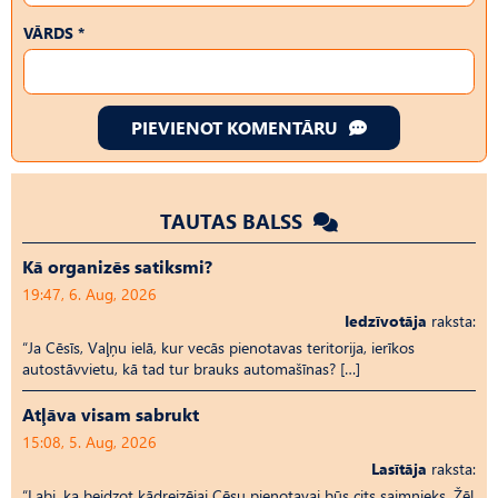
VĀRDS *
PIEVIENOT KOMENTĀRU
TAUTAS BALSS
Kā organizēs satiksmi?
19:47, 6. Aug, 2026
Iedzīvotāja
raksta:
“Ja Cēsīs, Vaļņu ielā, kur vecās pienotavas teritorija, ierīkos
autostāvvietu, kā tad tur brauks automašīnas? […]
Atļāva visam sabrukt
15:08, 5. Aug, 2026
Lasītāja
raksta:
“Labi, ka beidzot kādreizējai Cēsu pienotavai būs cits saimnieks. Žēl