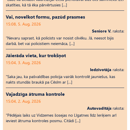
skatīties, kā tā ēka pārvērtusies […]
Vai, novelkot formu, pazūd prasmes
15:08, 5. Aug, 2026
Seniore V.
raksta:
“Nevaru saprast, kā policists var nosist cilvēku. Jā, neesot bijis
darbā, bet vai policistiem neiemāca, […]
Jāierāda vieta, kur trokšņot
15:04, 3. Aug, 2026
Iedzīvotāja
raksta:
“Saka jau, ka pašvaldības policija vairāk kontrolē jauniešus, kas
nakts stundās braukā pa Cēsīm ar […]
Vajadzīga ātruma kontrole
15:04, 2. Aug, 2026
Autovadītājs
raksta:
“Pēdējais laiks uz Vid­ze­mes šosejas no Līgatnes līdz Ieriķiem arī
ieviest ātruma kontroles posmu. Citādi […]