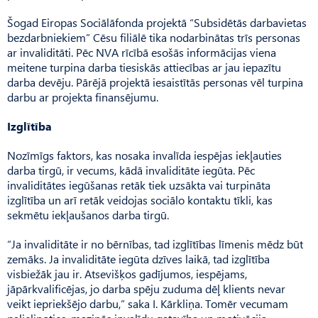
Šogad Eiropas Sociālāfonda projektā “Subsidētās darbavietas
bezdarbniekiem” Cēsu filiālē tika nodarbinātas trīs personas
ar invaliditāti. Pēc NVA rīcībā esošās informācijas viena
meitene turpina darba tiesiskās attiecības ar jau iepazītu
darba devēju. Pārējā projektā iesaistītās personas vēl turpina
darbu ar projekta finansējumu.
Izglītība
Nozīmīgs faktors, kas nosaka invalīda iespējas iekļauties
darba tirgū, ir vecums, kādā invaliditāte iegūta. Pēc
invaliditātes iegūšanas retāk tiek uzsākta vai turpināta
izglītība un arī retāk veidojas soci­ālo kontaktu tīkli, kas
sekmētu iekļaušanos darba tirgū.
“Ja invaliditāte ir no bērnības, tad izglītības līmenis mēdz būt
zemāks. Ja invaliditāte iegūta dzīves laikā, tad izglītība
visbiežāk jau ir. Atsevišķos gadījumos, iespējams,
jāpārkvalificējas, jo darba spēju zuduma dēļ klients nevar
veikt iepriekšējo darbu,” saka I. Kārkliņa. Tomēr vecumam