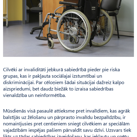
Cilvēki ar invaliditāti jebkurā sabiedrībā pieder pie riska
grupas, kas ir pakļauta sociālajai izstumtībai un
diskriminācijai. Par cēloņiem šādai situācijai dažreiz kalpo
aizspriedumi, bet daudz biežāk to izraisa sabiedrības
vienaldzība un neinformētība.
Mūsdienās visā pasaulē attieksme pret invalīdiem, kas agrāk
balstījās uz žēlošanu un pārprasto invalīdu bezpalīdzību, ir
nomainījusies pret centieniem sniegt cilvēkiem ar speciālām
vajadzībām iespējas pašiem pārvaldīt savu dzīvi. Uzsvars tiek
likts uz tādas sabiedrības izveidošanu, kas iekļautu un spētu