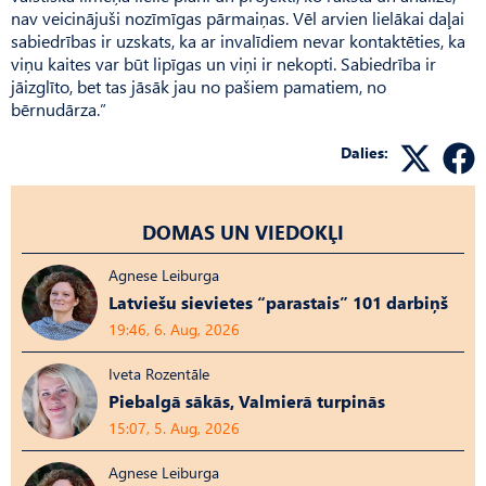
nav veicinājuši nozīmīgas pārmaiņas. Vēl arvien lielākai daļai
sabiedrības ir uzskats, ka ar invalīdiem nevar kontaktēties, ka
viņu kaites var būt lipīgas un viņi ir nekopti. Sabiedrība ir
jāizglīto, bet tas jāsāk jau no pašiem pamatiem, no
bērnudārza.”
Dalies:
DOMAS UN VIEDOKĻI
Agnese Leiburga
Latviešu sievietes “parastais” 101 darbiņš
19:46, 6. Aug, 2026
Iveta Rozentāle
Piebalgā sākās, Valmierā turpinās
15:07, 5. Aug, 2026
Agnese Leiburga