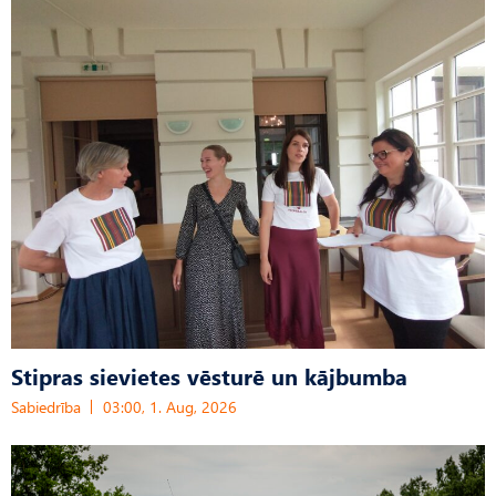
Stipras sievietes vēsturē un kājbumba
Sabiedrība
03:00, 1. Aug, 2026