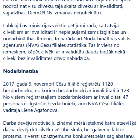
nodrošināt visu cilvēku, tajā skaitā cilvēku ar invaliditāti,
vajadzības. Diemžēl šīs izmaiņas nenotiek ātri.
Labklājības ministrijas veiktie pētījumi rāda, ka Latvijā
cilvēkiem ar invaliditāti ir nepieļaujami zems izglītības un
nodarbinātības līmenis, to parāda arī Nodarbinātības valsts
aģentūras (NVA) Cēsu filiāles statistika. Tas ir viens no
iemesliem, kāpēc cilvēki ar invaliditāti daudz biežāk nekā
cilvēki bez invaliditātes dzīvo nabadzībā.
Nodarbinātība
2017. gada 6. novembrī Cēsu filiālē reģistrēts 1120
bezdarbnieku, no kuriem bezdarbnieki ar invaliditāti ir 123.
No visiem reģistrētajiem bezdarbniekiem ar invaliditāti 47
personas ir ilgstošie bezdarbnieki, ziņo NVA Cēsu filiāles
vadītāja Liene Agafonova.
Darba devēju motivāciju zināmā mērā ietekmē katra atsevišķā
darba devēja kā cilvēka vērtību skala, bet galvenie faktori,
protams, ir vērsti uz uzņēmuma konkurētspējas saglabāšanu