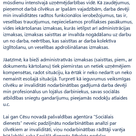
mūsdienu intensīvajā uzņēmējdarbības vidē. Kā zaudējumus,
pieņemot darbā cilvēkus ar īpašām vajadzībām, darba devēji
min invaliditātes radītos funkcionālos ierobežojumus, tas ir,
veselības traucējumus, nepieciešamos profilakses pasākumus,
vides iekārtošanas izmaksas, kurās ietilpst arī administrācijas
izmaksas, izmaksas saistītas ar invalīda nogādāšanu uz darbu
un no darba, neērtības, kas saistītas ar darba kolektīva
izglītošanu, un veselības apdrošināšanas izmaksas.
Jāatzīmē, ka bieži administratīvās izmaksas (saistītas, piem., ar
dokumentu kārtošanu) tiek piemirstas un netiek uzņēmējiem
kompensētas, radot situāciju, ka ērtāk ir neko nedarīt un neko
nemainīt esošajā situācijā. Turpretī kā ieguvumus veiksmīgas
cilvēku ar invaliditāti nodarbinātības gadījumā darba devēji
min profesi­onālus un lojālus darbiniekus, savas sociālās
atbildības sniegtu gandarījumu, pieejamās nodokļu atlaides
u.c.
Lai gan Cēsu novadā pašvaldības aģentūra “Sociālais
dienests” neveic padziļinātu nodarbinātības analīzi par
cilvēkiem ar invaliditāti, viņu nodarbinātības rādītāji varēja
būt labāki, saka Sociālā dienesta Atbalsta nodaļas