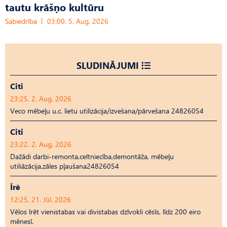
tautu krāšņo kultūru
Sabiedrība
03:00, 5. Aug, 2026
SLUDINĀJUMI
Citi
23:25, 2. Aug, 2026
Veco mēbeļu u.c. lietu utilizācija/izvešana/pārvešana 24826054
Citi
23:22, 2. Aug, 2026
Dažādi darbi-remonta,celtniecība,demontāža, mēbeļu
utiliāzācija,zāles pļaušana24826054
Īrē
12:25, 21. Jūl, 2026
Vēlos īrēt vienistabas vai divistabas dzīvokli cēsīs, līdz 200 eiro
mēnesī.