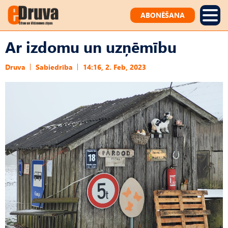
ABONĒŠANA
Ar izdomu un uzņēmību
Druva
Sabiedrība
14:16, 2. Feb, 2023