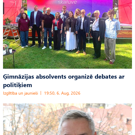
Ģimnāzijas absolvents organizē debates ar
politiķiem
Izglītība un jaunieši
19:50, 6. Aug, 2026