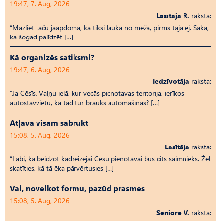
19:47, 7. Aug, 2026
Lasītāja R.
raksta:
“Mazliet taču jāapdomā, kā tiksi laukā no meža, pirms tajā ej. Saka,
ka šogad palīdzēt […]
Kā organizēs satiksmi?
19:47, 6. Aug, 2026
Iedzīvotāja
raksta:
“Ja Cēsīs, Vaļņu ielā, kur vecās pienotavas teritorija, ierīkos
autostāvvietu, kā tad tur brauks automašīnas? […]
Atļāva visam sabrukt
15:08, 5. Aug, 2026
Lasītāja
raksta:
“Labi, ka beidzot kādreizējai Cēsu pienotavai būs cits saimnieks. Žēl
skatīties, kā tā ēka pārvērtusies […]
Vai, novelkot formu, pazūd prasmes
15:08, 5. Aug, 2026
Seniore V.
raksta: