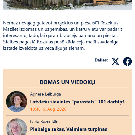
Nemaz nevajag gatavot projektus un piesaistīt līdzekļus.
Mazliet izdomas un uzņēmības, un katru vietu var padarīt
interesantu, tādu, lai garāmbraucējs pamana un piestāj.
Stalbes pagastā Rozulas pusē kāda ceļa malā savdabīga
izstāde izveidota uz veca šķūņa sienām.
Dalies:
DOMAS UN VIEDOKĻI
Agnese Leiburga
Latviešu sievietes “parastais” 101 darbiņš
19:46, 6. Aug, 2026
Iveta Rozentāle
Piebalgā sākās, Valmierā turpinās