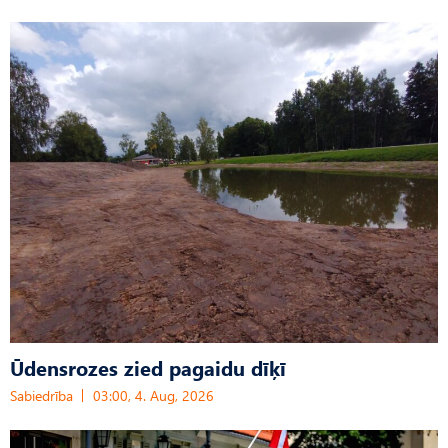
Ūdensrozes zied pagaidu dīķī
Sabiedrība
03:00, 4. Aug, 2026