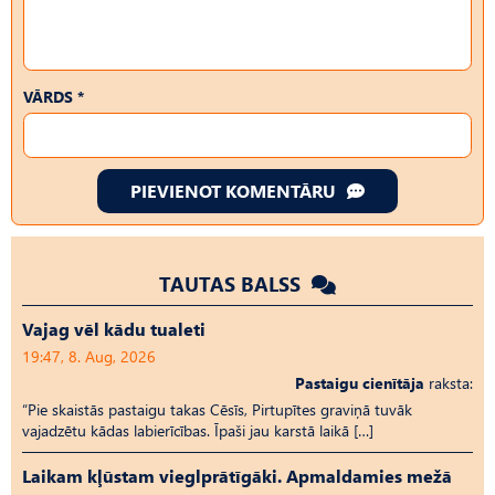
VĀRDS *
PIEVIENOT KOMENTĀRU
TAUTAS BALSS
Vajag vēl kādu tualeti
19:47, 8. Aug, 2026
Pastaigu cienītāja
raksta:
“Pie skaistās pastaigu takas Cēsīs, Pirtupītes graviņā tuvāk
vajadzētu kādas labierīcības. Īpaši jau karstā laikā […]
Laikam kļūstam vieglprātīgāki. Apmaldamies mežā