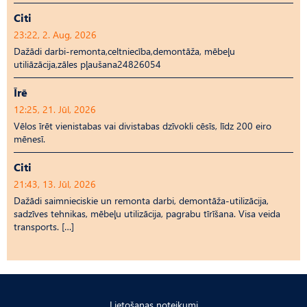
Citi
23:22, 2. Aug, 2026
Dažādi darbi-remonta,celtniecība,demontāža, mēbeļu
utiliāzācija,zāles pļaušana24826054
Īrē
12:25, 21. Jūl, 2026
Vēlos īrēt vienistabas vai divistabas dzīvokli cēsīs, līdz 200 eiro
mēnesī.
Citi
21:43, 13. Jūl, 2026
Dažādi saimnieciskie un remonta darbi, demontāža-utilizācija,
sadzīves tehnikas, mēbeļu utilizācija, pagrabu tīrīšana. Visa veida
transports. […]
Lietošanas noteikumi