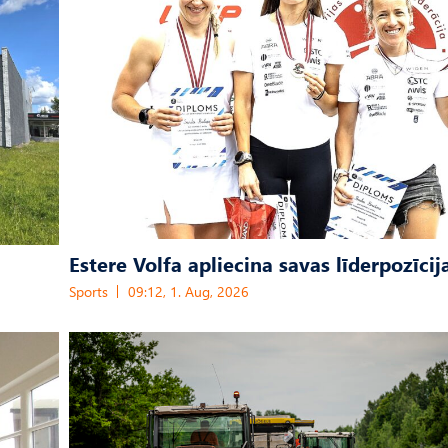
Estere Volfa apliecina savas līderpozīcij
Sports
09:12, 1. Aug, 2026