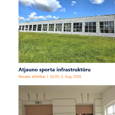
Atjauno sporta infrastruktūru
Novadu attīstībai
02:05, 5. Aug, 2026