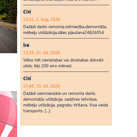
Citi
23:22, 2. Aug, 2026
Dažādi darbi-remonta,celtniecība,demontāža,
mēbeļu utiliāzācija,zāles pļaušana24826054
Īrē
12:25, 21. Jūl, 2026
Vēlos īrēt vienistabas vai divistabas dzīvokli
cēsīs, līdz 200 eiro mēnesī.
Citi
21:43, 13. Jūl, 2026
Dažādi saimnieciskie un remonta darbi,
demontāža-utilizācija, sadzīves tehnikas,
mēbeļu utilizācija, pagrabu tīrīšana. Visa veida
transports. […]