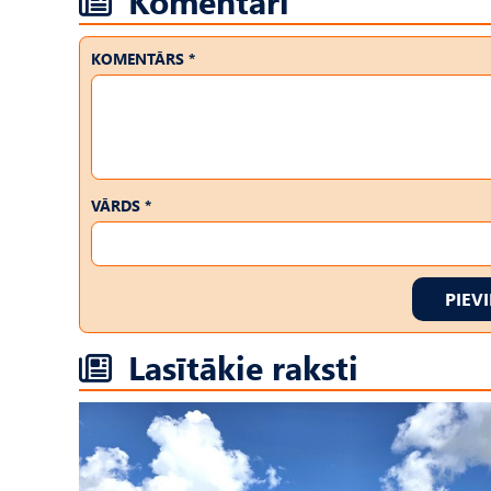
Komentāri
KOMENTĀRS *
VĀRDS *
PIEV
Lasītākie raksti