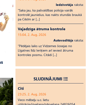
Iedzīvotāja
raksta:
“Saka jau, ka pašvaldības policija vairāk
kontrolē jauniešus, kas nakts stundās braukā
pa Cēsīm ar […]
Vajadzīga ātruma kontrole
15:04, 2. Aug, 2026
Autovadītājs
raksta:
“Pēdējais laiks uz Vid­ze­mes šosejas no
Līgatnes līdz Ieriķiem arī ieviest ātruma
kontroles posmu. Citādi […]
as
SLUDINĀJUMI
Citi
23:25, 2. Aug, 2026
Veco mēbeļu u.c. lietu
utilizācija/izvešana/pārvešana 24826054