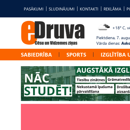
PASĀKUMI
SLUDINĀJUMI
KONTAKTI
REKLĀMA
P
+18° C, vē
Piektdiena, 7. augu
Vārda dienas:
Asko
SABIEDRĪBA
SPORTS
IZGLĪTĪBA 