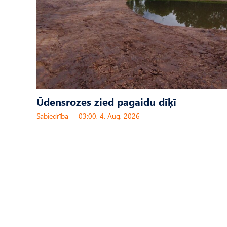
Ūdensrozes zied pagaidu dīķī
Sabiedrība
03:00, 4. Aug, 2026