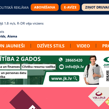
ABONĒŠANA
E-AVĪZE
ZIŅOT DRUVAI
OLITISKĀ REKLĀMA
jš 1.8 m/s, R-DR vēja virziens
sts
lds, Aisma
UN JAUNIEŠI
DZĪVES STILS
VIDEO
PR