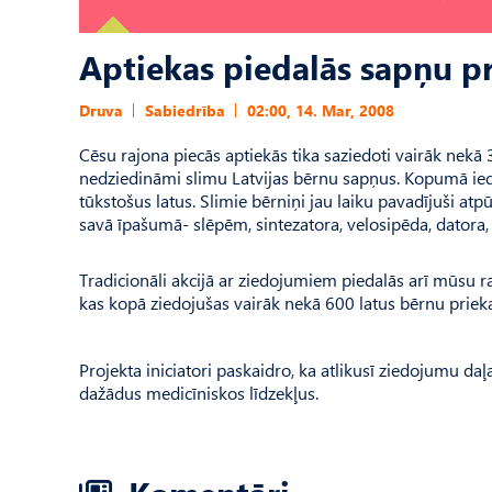
Aptiekas piedalās sapņu p
Druva
Sabiedrība
02:00, 14. Mar, 2008
Cēsu rajona piecās aptiekās tika saziedoti vairāk nekā 3
nedziedināmi slimu Latvijas bērnu sapņus. Kopumā iedzī
tūkstošus latus. Slimie bērniņi jau laiku pavadījuši at
savā īpašumā- slēpēm, sintezatora, velosipēda, datora,
Tradicionāli akcijā ar ziedojumiem piedalās arī mūsu r
kas kopā ziedojušas vairāk nekā 600 latus bērnu priek
Projekta iniciatori paskaidro, ka atlikusī ziedojumu daļ
dažādus medicīniskos līdzekļus.