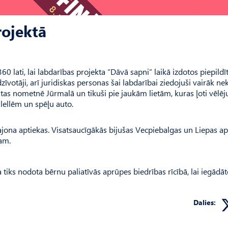
rojektā
60 lati, lai labdarības projekta “Dāvā sapni” laikā izdotos piepildī
votāji, arī juridiskas personas šai labdarībai ziedojuši vairāk ne
pūtas nometnē Jūrmalā un tikuši pie jaukām lietām, kuras ļoti vēlēj
 lellēm un spēļu auto.
ajona aptiekas. Visatsaucīgākās bijušas Vecpiebalgas un Liepas ap
am.
a tiks nodota bērnu paliatīvās aprūpes biedrības rīcībā, lai iegādā
Dalies: