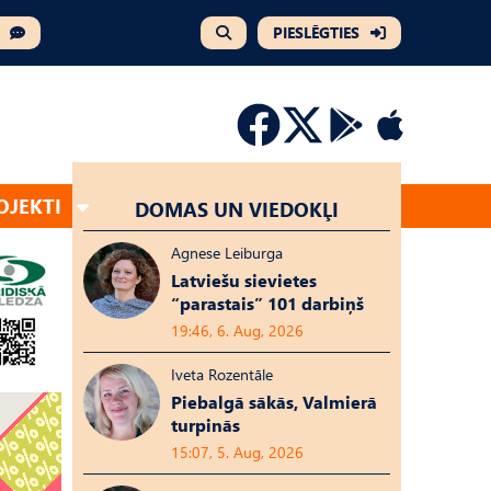
PIESLĒGTIES
OJEKTI
DOMAS UN VIEDOKĻI
Agnese Leiburga
Latviešu sievietes
“parastais” 101 darbiņš
19:46, 6. Aug, 2026
Iveta Rozentāle
Piebalgā sākās, Valmierā
turpinās
15:07, 5. Aug, 2026