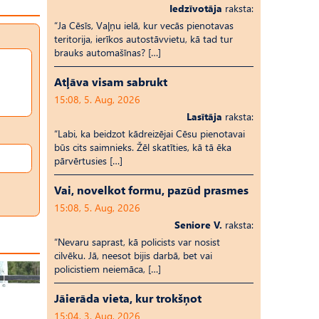
Iedzīvotāja
raksta:
“Ja Cēsīs, Vaļņu ielā, kur vecās pienotavas
teritorija, ierīkos autostāvvietu, kā tad tur
brauks automašīnas? […]
Atļāva visam sabrukt
15:08, 5. Aug, 2026
Lasītāja
raksta:
“Labi, ka beidzot kādreizējai Cēsu pienotavai
būs cits saimnieks. Žēl skatīties, kā tā ēka
pārvērtusies […]
Vai, novelkot formu, pazūd prasmes
15:08, 5. Aug, 2026
Seniore V.
raksta:
“Nevaru saprast, kā policists var nosist
cilvēku. Jā, neesot bijis darbā, bet vai
policistiem neiemāca, […]
Jāierāda vieta, kur trokšņot
15:04, 3. Aug, 2026