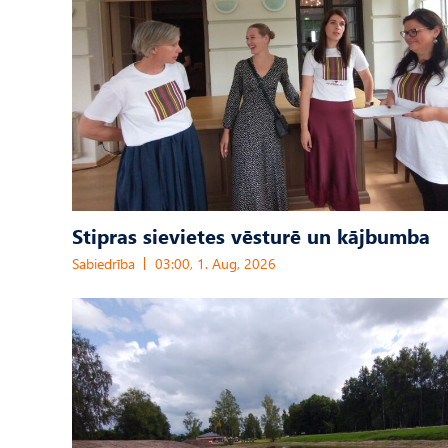
Stipras sievietes vēsturē un kājbumba
Sabiedrība
03:00, 1. Aug, 2026