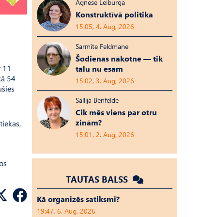
Agnese Leiburga
Konstruktīvā politika
15:05, 4. Aug, 2026
Sarmīte Feldmane
Šodienas nākotne — tik
t 11
tālu nu esam
kā 54
15:02, 3. Aug, 2026
ušies
Sallija Benfelde
Cik mēs viens par otru
zinām?
tiekas,
15:01, 2. Aug, 2026
tos
TAUTAS BALSS
Kā organizēs satiksmi?
19:47, 6. Aug, 2026