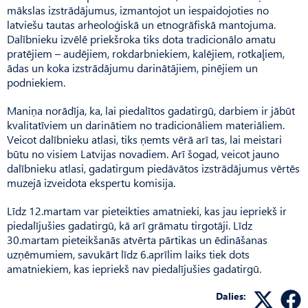
mākslas izstrādājumus, izmantojot un iespaidojoties no
latviešu tautas arheoloģiskā un etnogrāfiskā mantojuma.
Dalībnieku izvēlē priekšroka tiks dota tradicionālo amatu
pratējiem – audējiem, rokdarbniekiem, kalējiem, rotkaļiem,
ādas un koka izstrādājumu darinātājiem, pinējiem un
podniekiem.
Maniņa norādīja, ka, lai piedalītos gadatirgū, darbiem ir jābūt
kvalitatīviem un darinātiem no tradicionāliem materiāliem.
Veicot dalībnieku atlasi, tiks ņemts vērā arī tas, lai meistari
būtu no visiem Latvijas novadiem. Arī šogad, veicot jauno
dalībnieku atlasi, gadatirgum piedāvātos izstrādājumus vērtēs
muzejā izveidota ekspertu komisija.
Līdz 12.martam var pieteikties amatnieki, kas jau iepriekš ir
piedalījušies gadatirgū, kā arī grāmatu tirgotāji. Līdz
30.martam pieteikšanās atvērta pārtikas un ēdināšanas
uzņēmumiem, savukārt līdz 6.aprīlim laiks tiek dots
amatniekiem, kas iepriekš nav piedalījušies gadatirgū.
Dalies: