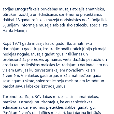
atvijas Etnogrāfiskais brīvdabas muzejs atklājis amatnieku,
pārtikas ražotāju un ēdināšanas uzņēmumu pieteikšanos
dalībai 48.gadatirgū, kas muzejā norisināsies no 2.jūnija līdz
3.jūnijam, informēja muzeja sabiedrisko attiecību speciāliste
Harita Maniņa.
Kopš 1971.gada muzejs katru gadu rīko amatnieku
darinājumu gadatirgu, kas tradicionāli notiek jūnija pirmajā
nedēļas nogalē. Muzeja gadatirgus ir tikšanās un
profesionālās pieredzes apmaiņas vieta dažādu paaudžu un
arodu tautas lietišķās mākslas izstrādājumu darinātājiem no
visiem Latvijas kultūrvēsturiskajiem novadiem, kā arī
ārzemēm. Vienlaikus gadatirgus ir kā amatniecības gada
sasniegumu skate, sniedzot iespēju meistariem izstādīt un
pārdot savus labākos izstrādājumus.
Turpinot tradīciju, Brīvdabas muzejs aicina amatniekus,
pārtikas izstrādājumu tirgotājus, kā arī sabiedriskās
ēdināšanas uzņēmumus pieteikties dalībai gadatirgū.
Pasākumā varēs piedalīties meistari, kuri darina lietišķās