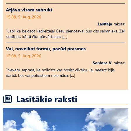
Atļāva visam sabrukt
15:08, 5. Aug, 2026
Lasītāja
raksta:
“Labi, ka beidzot kādreizējai Cēsu pienotavai būs cits saimnieks. Žēl
skatīties, kā tā ēka pārvērtusies […]
Vai, novelkot formu, pazūd prasmes
15:08, 5. Aug, 2026
Seniore V.
raksta:
“Nevaru saprast, kā policists var nosist cilvēku. Jā, neesot bijis
darbā, bet vai policistiem neiemāca, […]
Lasītākie raksti