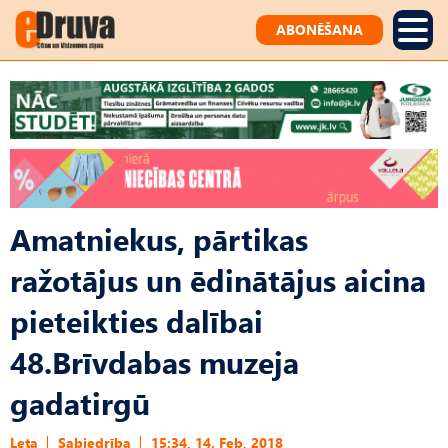
ABONĒŠANA
Amatniekus, pārtikas
ražotājus un ēdinātājus aicina
pieteikties dalībai
48.Brīvdabas muzeja
gadatirgū
Leta
Sabiedrība
15:34, 14. Feb, 2018