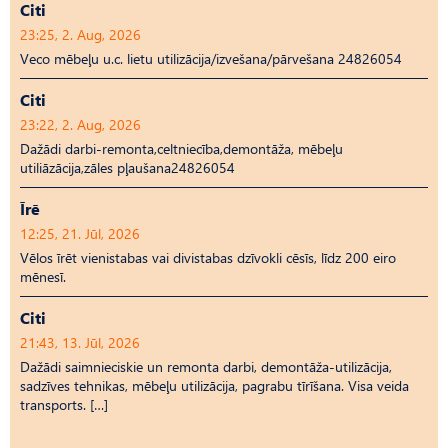
Citi
23:25, 2. Aug, 2026
Veco mēbeļu u.c. lietu utilizācija/izvešana/pārvešana 24826054
Citi
23:22, 2. Aug, 2026
Dažādi darbi-remonta,celtniecība,demontāža, mēbeļu
utiliāzācija,zāles pļaušana24826054
Īrē
12:25, 21. Jūl, 2026
Vēlos īrēt vienistabas vai divistabas dzīvokli cēsīs, līdz 200 eiro
mēnesī.
Citi
21:43, 13. Jūl, 2026
Dažādi saimnieciskie un remonta darbi, demontāža-utilizācija,
sadzīves tehnikas, mēbeļu utilizācija, pagrabu tīrīšana. Visa veida
transports. […]