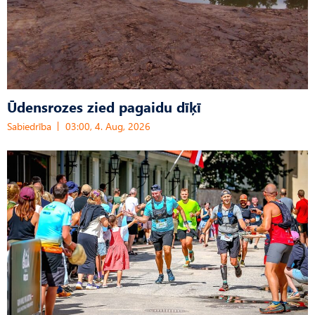
Ūdensrozes zied pagaidu dīķī
Sabiedrība
03:00, 4. Aug, 2026