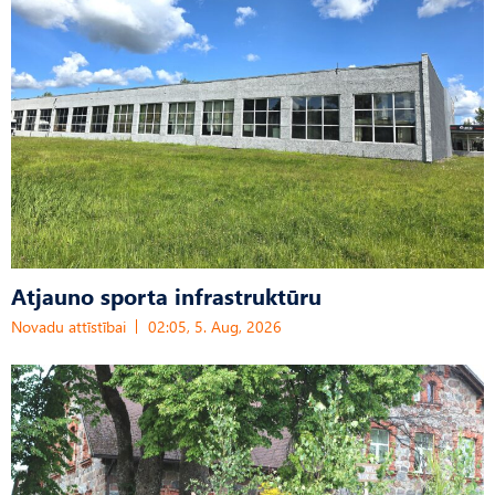
Atjauno sporta infrastruktūru
Novadu attīstībai
02:05, 5. Aug, 2026