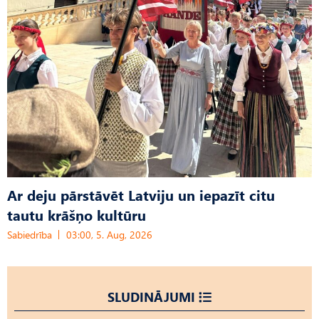
Ar deju pārstāvēt Latviju un iepazīt citu
tautu krāšņo kultūru
Sabiedrība
03:00, 5. Aug, 2026
SLUDINĀJUMI