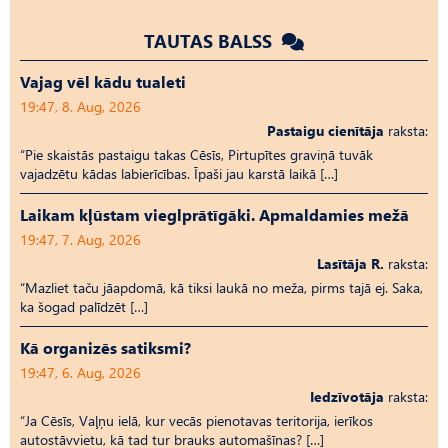
TAUTAS BALSS
Vajag vēl kādu tualeti
19:47, 8. Aug, 2026
Pastaigu cienītāja
raksta:
“Pie skaistās pastaigu takas Cēsīs, Pirtupītes graviņā tuvāk
vajadzētu kādas labierīcības. Īpaši jau karstā laikā […]
Laikam kļūstam vieglprātīgāki. Apmaldamies mežā
19:47, 7. Aug, 2026
Lasītāja R.
raksta:
“Mazliet taču jāapdomā, kā tiksi laukā no meža, pirms tajā ej. Saka,
ka šogad palīdzēt […]
Kā organizēs satiksmi?
19:47, 6. Aug, 2026
Iedzīvotāja
raksta:
“Ja Cēsīs, Vaļņu ielā, kur vecās pienotavas teritorija, ierīkos
autostāvvietu, kā tad tur brauks automašīnas? […]