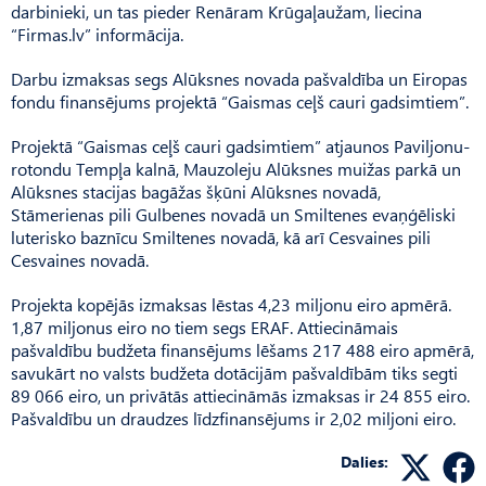
darbinieki, un tas pieder Renāram Krūgaļaužam, liecina
“Firmas.lv” informācija.
Darbu izmaksas segs Alūksnes novada pašvaldība un Eiropas
fondu finansējums projektā “Gaismas ceļš cauri gadsimtiem”.
Projektā “Gaismas ceļš cauri gadsimtiem” atjaunos Paviljonu-
rotondu Tempļa kalnā, Mauzoleju Alūksnes muižas parkā un
Alūksnes stacijas bagāžas šķūni Alūksnes novadā,
Stāmerienas pili Gulbenes novadā un Smiltenes evaņģēliski
luterisko baznīcu Smiltenes novadā, kā arī Cesvaines pili
Cesvaines novadā.
Projekta kopējās izmaksas lēstas 4,23 miljonu eiro apmērā.
1,87 miljonus eiro no tiem segs ERAF. Attiecināmais
pašvaldību budžeta finansējums lēšams 217 488 eiro apmērā,
savukārt no valsts budžeta dotācijām pašvaldībām tiks segti
89 066 eiro, un privātās attiecināmās izmaksas ir 24 855 eiro.
Pašvaldību un draudzes līdzfinansējums ir 2,02 miljoni eiro.
Dalies: