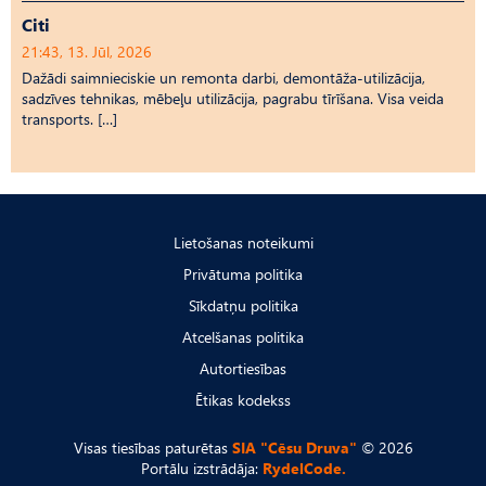
Citi
21:43, 13. Jūl, 2026
Dažādi saimnieciskie un remonta darbi, demontāža-utilizācija,
sadzīves tehnikas, mēbeļu utilizācija, pagrabu tīrīšana. Visa veida
transports. […]
Lietošanas noteikumi
Privātuma politika
Sīkdatņu politika
Atcelšanas politika
Autortiesības
Ētikas kodekss
Visas tiesības paturētas
SIA "Cēsu Druva"
© 2026
Portālu izstrādāja:
RydelCode.