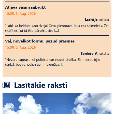
Atļāva visam sabrukt
15:08, 5. Aug, 2026
Lasītāja
raksta:
“Labi, ka beidzot kādreizējai Cēsu pienotavai būs cits saimnieks. Žēl
skatīties, kā tā ēka pārvērtusies […]
Vai, novelkot formu, pazūd prasmes
15:08, 5. Aug, 2026
Seniore V.
raksta:
“Nevaru saprast, kā policists var nosist cilvēku. Jā, neesot bijis
darbā, bet vai policistiem neiemāca, […]
Lasītākie raksti