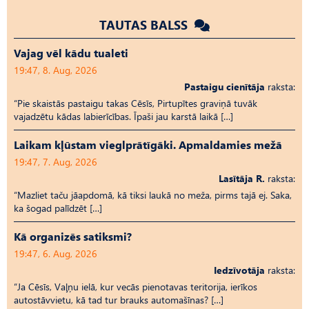
TAUTAS BALSS
Vajag vēl kādu tualeti
19:47, 8. Aug, 2026
Pastaigu cienītāja
raksta:
“Pie skaistās pastaigu takas Cēsīs, Pirtupītes graviņā tuvāk
vajadzētu kādas labierīcības. Īpaši jau karstā laikā […]
Laikam kļūstam vieglprātīgāki. Apmaldamies mežā
19:47, 7. Aug, 2026
Lasītāja R.
raksta:
“Mazliet taču jāapdomā, kā tiksi laukā no meža, pirms tajā ej. Saka,
ka šogad palīdzēt […]
Kā organizēs satiksmi?
19:47, 6. Aug, 2026
Iedzīvotāja
raksta:
“Ja Cēsīs, Vaļņu ielā, kur vecās pienotavas teritorija, ierīkos
autostāvvietu, kā tad tur brauks automašīnas? […]