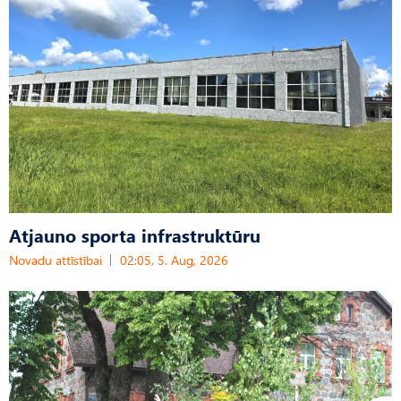
Atjauno sporta infrastruktūru
Novadu attīstībai
02:05, 5. Aug, 2026