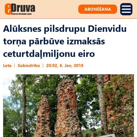
ABONĒŠANA
Alūksnes pilsdrupu Dienvidu
torņa pārbūve izmaksās
ceturtdaļmiljonu eiro
Leta
Sabiedrība
20:02, 6. Jan, 2018