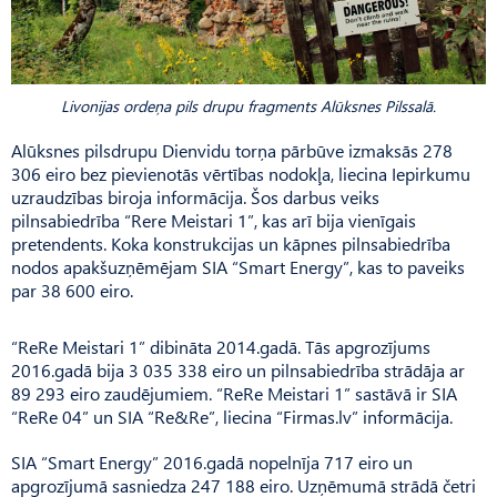
Livonijas ordeņa pils drupu fragments Alūksnes Pilssalā.
Alūksnes pilsdrupu Dienvidu torņa pārbūve izmaksās 278
306 eiro bez pievienotās vērtības nodokļa, liecina Iepirkumu
uzraudzības biroja informācija. Šos darbus veiks
pilnsabiedrība “Rere Meistari 1”, kas arī bija vienīgais
pretendents. Koka konstrukcijas un kāpnes pilnsabiedrība
nodos apakšuzņēmējam SIA “Smart Energy”, kas to paveiks
par 38 600 eiro.
“ReRe Meistari 1” dibināta 2014.gadā. Tās apgrozījums
2016.gadā bija 3 035 338 eiro un pilnsabiedrība strādāja ar
89 293 eiro zaudējumiem. “ReRe Meistari 1” sastāvā ir SIA
“ReRe 04” un SIA “Re&Re”, liecina “Firmas.lv” informācija.
SIA “Smart Energy” 2016.gadā nopelnīja 717 eiro un
apgrozījumā sasniedza 247 188 eiro. Uzņēmumā strādā četri