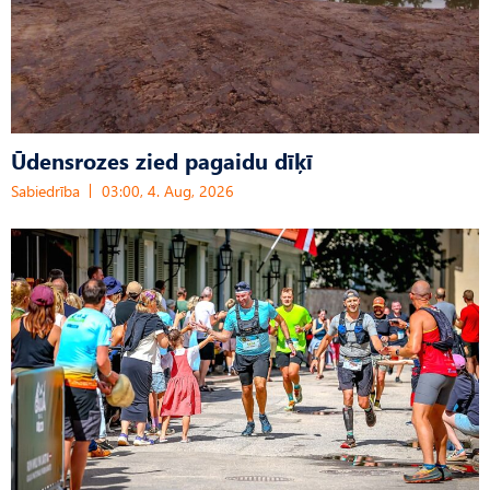
Ūdensrozes zied pagaidu dīķī
Sabiedrība
03:00, 4. Aug, 2026