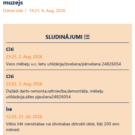
muzejs
Dzīves stils
19:21, 6. Aug, 2026
SLUDINĀJUMI
Citi
23:25, 2. Aug, 2026
Veco mēbeļu u.c. lietu utilizācija/izvešana/pārvešana 24826054
Citi
23:22, 2. Aug, 2026
Dažādi darbi-remonta,celtniecība,demontāža, mēbeļu
utiliāzācija,zāles pļaušana24826054
Īrē
12:25, 21. Jūl, 2026
Vēlos īrēt vienistabas vai divistabas dzīvokli cēsīs, līdz 200 eiro
mēnesī.