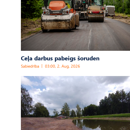
Ceļa darbus pabeigs šoruden
Sabiedrība
03:00, 2. Aug, 2026