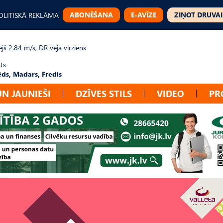
ABONĒŠANA
E-AVĪZE
ZIŅOT DRUVAI
OLITISKĀ REKLĀMA
jš 2.84 m/s, DR vēja virziens
ts
ēds, Madars, Fredis
UN JAUNIEŠI
DZĪVES STILS
VIDEO
PR