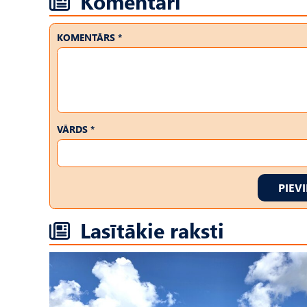
Komentāri
KOMENTĀRS *
VĀRDS *
PIEV
Lasītākie raksti