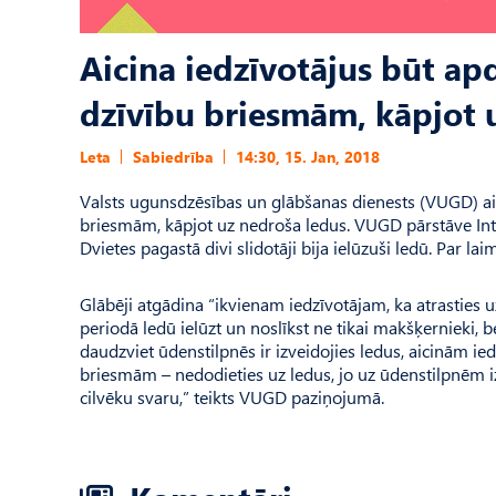
Aicina iedzīvotājus būt a
dzīvību briesmām, kāpjot 
Leta
Sabiedrība
14:30, 15. Jan, 2018
Valsts ugunsdzēsības un glābšanas dienests (VUGD) ai
briesmām, kāpjot uz nedroša ledus. VUGD pārstāve Int
Dvietes pagastā divi slidotāji bija ielūzuši ledū. Par la
Glābēji atgādina “ikvienam iedzīvotājam, ka atrasties u
periodā ledū ielūzt un noslīkst ne tikai makšķernieki, be
daudzviet ūdenstilpnēs ir izveidojies ledus, aicinām 
briesmām – nedodieties uz ledus, jo uz ūdenstilpnēm izv
cilvēku svaru,” teikts VUGD paziņojumā.