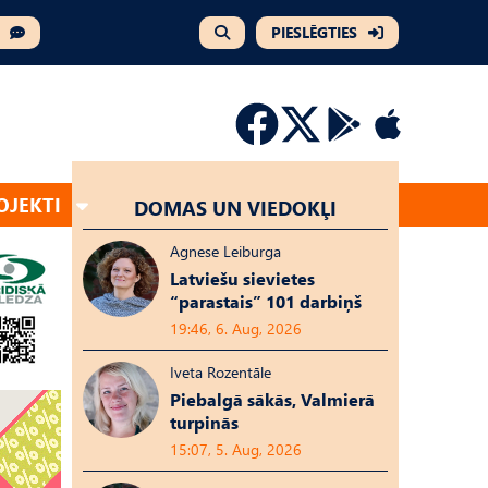
PIESLĒGTIES
OJEKTI
DOMAS UN VIEDOKĻI
Agnese Leiburga
Latviešu sievietes
“parastais” 101 darbiņš
19:46, 6. Aug, 2026
Iveta Rozentāle
Piebalgā sākās, Valmierā
turpinās
15:07, 5. Aug, 2026