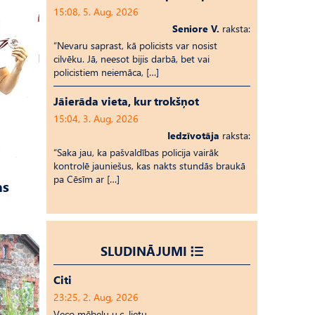
15:08, 5. Aug, 2026
Seniore V.
raksta:
“Nevaru saprast, kā policists var nosist
cilvēku. Jā, neesot bijis darbā, bet vai
policistiem neiemāca, […]
Jāierāda vieta, kur trokšņot
15:04, 3. Aug, 2026
Iedzīvotāja
raksta:
“Saka jau, ka pašvaldības policija vairāk
kontrolē jauniešus, kas nakts stundās braukā
pa Cēsīm ar […]
as
SLUDINĀJUMI
Citi
23:25, 2. Aug, 2026
Veco mēbeļu u.c. lietu