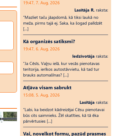
19:47, 7. Aug, 2026
Lasītāja R.
raksta:
“Mazliet taču jāapdomā, kā tiksi laukā no
meža, pirms tajā ej. Saka, ka šogad palīdzēt
[…]
Kā organizēs satiksmi?
19:47, 6. Aug, 2026
Iedzīvotāja
raksta:
“Ja Cēsīs, Vaļņu ielā, kur vecās pienotavas
teritorija, ierīkos autostāvvietu, kā tad tur
brauks automašīnas? […]
Atļāva visam sabrukt
15:08, 5. Aug, 2026
Lasītāja
raksta:
“Labi, ka beidzot kādreizējai Cēsu pienotavai
būs cits saimnieks. Žēl skatīties, kā tā ēka
pārvērtusies […]
Vai, novelkot formu, pazūd prasmes