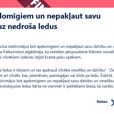
pdomīgiem un nepakļaut savu
uz nedroša ledus
cina iedzīvotājus būt apdomīgiem un nepakļaut savu dzīvību un 
a Palkavniece atgādināja, ka sestdien pēcpusdienā Ilūkstes novad
imi cilvēkiem izdevās izkļūt krastā pašu spēkiem.
z ledus ir bīstami un tas apdraud cilvēka veselību un dzīvību”. “Z
t arī cilvēki, kas, piemēram, pastaigājas vai slido pa ledu. Šobrīd,
iedzīvotājus būt apdomīgiem un nepakļaut savu dzīvību un veselību
eidojusies ledus kārta ne vienmēr ir pietiekami bieza, lai varētu 
Dalies: