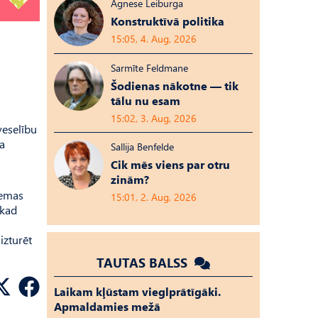
Agnese Leiburga
Konstruktīvā politika
15:05, 4. Aug, 2026
Sarmīte Feldmane
Šodienas nākotne — tik
tālu nu esam
15:02, 3. Aug, 2026
veselību
a
Sallija Benfelde
Cik mēs viens par otru
zinām?
iemas
15:01, 2. Aug, 2026
 kad
izturēt
TAUTAS BALSS
Laikam kļūstam vieglprātīgāki.
Apmaldamies mežā