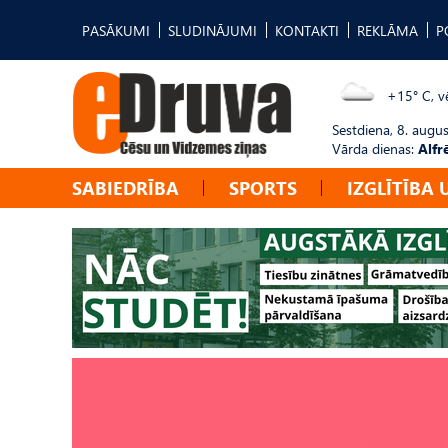
PASĀKUMI
SLUDINĀJUMI
KONTAKTI
REKLĀMA
P
+15° C, vē
Sestdiena, 8. augus
Vārda dienas:
Alfr
SABIEDRĪBA
SPORTS
IZGLĪTĪBA 