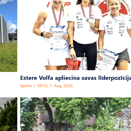
Estere Volfa apliecina savas līderpozīcij
Sports
09:12, 1. Aug, 2026