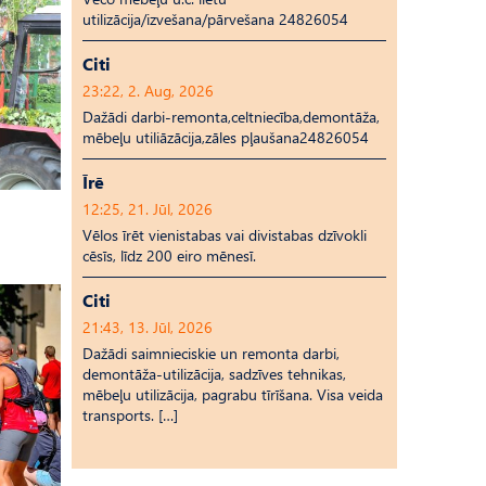
utilizācija/izvešana/pārvešana 24826054
Citi
23:22, 2. Aug, 2026
Dažādi darbi-remonta,celtniecība,demontāža,
mēbeļu utiliāzācija,zāles pļaušana24826054
Īrē
12:25, 21. Jūl, 2026
Vēlos īrēt vienistabas vai divistabas dzīvokli
cēsīs, līdz 200 eiro mēnesī.
Citi
21:43, 13. Jūl, 2026
Dažādi saimnieciskie un remonta darbi,
demontāža-utilizācija, sadzīves tehnikas,
mēbeļu utilizācija, pagrabu tīrīšana. Visa veida
transports. […]